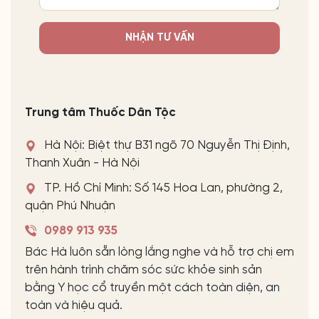
NHẬN TƯ VẤN
Trung tâm Thuốc Dân Tộc
Hà Nội: Biệt thự B31 ngõ 70 Nguyễn Thị Định,
Thanh Xuân - Hà Nội
TP. Hồ Chí Minh: Số 145 Hoa Lan, phường 2,
quận Phú Nhuận
0989 913 935
Bác Hà luôn sẵn lòng lắng nghe và hỗ trợ chị em
trên hành trình chăm sóc sức khỏe sinh sản
bằng Y học cổ truyền một cách toàn diện, an
toàn và hiệu quả.