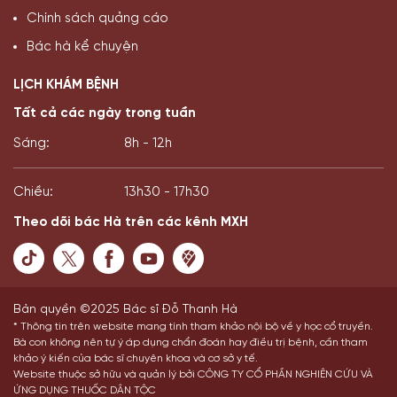
Chính sách quảng cáo
Bác hà kể chuyện
LỊCH KHÁM BỆNH
Tất cả các ngày trong tuần
Sáng:
8h - 12h
Chiều:
13h30 - 17h30
Theo dõi bác Hà trên các kênh MXH
Bản quyền ©2025 Bác sĩ Đỗ Thanh Hà
* Thông tin trên website mang tính tham khảo nội bộ về y học cổ truyền.
Bà con không nên tự ý áp dụng chẩn đoán hay điều trị bệnh, cần tham
khảo ý kiến của bác sĩ chuyên khoa và cơ sở y tế.
Website thuộc sở hữu và quản lý bởi CÔNG TY CỔ PHẦN NGHIÊN CỨU VÀ
ỨNG DỤNG THUỐC DÂN TỘC