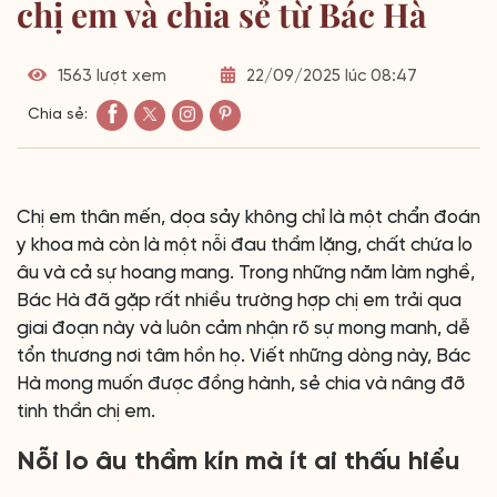
chị em và chia sẻ từ Bác Hà
1563 lượt xem
22/09/2025 lúc 08:47
Chia sẻ:
Chị em thân mến, dọa sảy không chỉ là một chẩn đoán
y khoa mà còn là một nỗi đau thầm lặng, chất chứa lo
âu và cả sự hoang mang. Trong những năm làm nghề,
Bác Hà đã gặp rất nhiều trường hợp chị em trải qua
giai đoạn này và luôn cảm nhận rõ sự mong manh, dễ
tổn thương nơi tâm hồn họ. Viết những dòng này, Bác
Hà mong muốn được đồng hành, sẻ chia và nâng đỡ
tinh thần chị em.
Nỗi lo âu thầm kín mà ít ai thấu hiểu