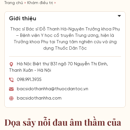
Trang chủ
»
Khám điều trị
»
Giới thiệu
Thạc sĩ Bác sĩ Đỗ Thanh Hà-Nguyên Trưởng khoa Phụ
– Bệnh viện Y học cổ truyền Trung ương, hiện là
Trưởng khoa Phụ tại Trung tâm nghiên cứu và ứng
dụng Thuốc Dân Tộc
Hà Nội: Biệt thự B31 ngõ 70 Nguyễn Thị Định,
Thanh Xuân - Hà Nội
098.991.3935
bacsidothanhha@thuocdantoc.vn
bacsidothanhha.com
Dọa sảy nỗi đau âm thầm của