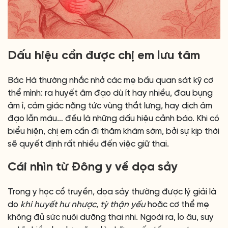
Dấu hiệu cần được chị em lưu tâm
Bác Hà thường nhắc nhở các mẹ bầu quan sát kỹ cơ
thể mình: ra huyết âm đạo dù ít hay nhiều, đau bụng
âm ỉ, cảm giác nặng tức vùng thắt lưng, hay dịch âm
đạo lẫn máu… đều là những dấu hiệu cảnh báo. Khi có
biểu hiện, chị em cần đi thăm khám sớm, bởi sự kịp thời
sẽ quyết định rất nhiều đến việc giữ thai.
Cái nhìn từ Đông y về dọa sảy
Trong y học cổ truyền, dọa sảy thường được lý giải là
do
khí huyết hư nhược
,
tỳ thận yếu
hoặc cơ thể mẹ
không đủ sức nuôi dưỡng thai nhi. Ngoài ra, lo âu, suy