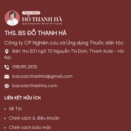
THS. BS ĐỖ THANH HÀ
Công ty CP Nghiên cứu và Ứng dụng Thuốc dân tộc
Biệt thự B31 ngõ 70 Nguyễn Thị Định, Thanh Xuân - Hà
Nội
098.991.3935
bacsidothanhha@gmail.com
bacsidothanhha.com
LIÊN KẾT HỮU ÍCH
Về Tôi
Chính sách & điều khoản
Chính sách bảo mật