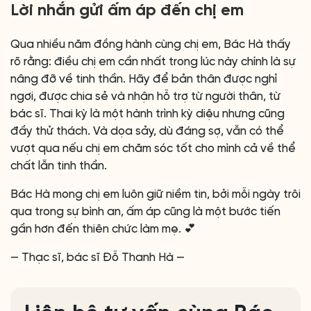
Lời nhắn gửi ấm áp đến chị em
Qua nhiều năm đồng hành cùng chị em, Bác Hà thấy
rõ rằng: điều chị em cần nhất trong lúc này chính là sự
nâng đỡ về tinh thần. Hãy để bản thân được nghỉ
ngơi, được chia sẻ và nhận hỗ trợ từ người thân, từ
bác sĩ. Thai kỳ là một hành trình kỳ diệu nhưng cũng
đầy thử thách. Và dọa sảy, dù đáng sợ, vẫn có thể
vượt qua nếu chị em chăm sóc tốt cho mình cả về thể
chất lẫn tinh thần.
Bác Hà mong chị em luôn giữ niềm tin, bởi mỗi ngày trôi
qua trong sự bình an, ấm áp cũng là một bước tiến
gần hơn đến thiên chức làm mẹ. 💕
— Thạc sĩ, bác sĩ Đỗ Thanh Hà —