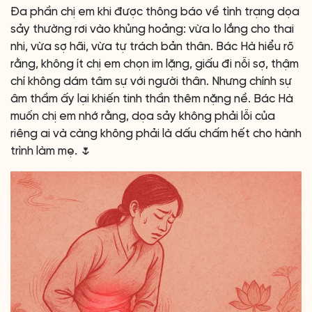
Đa phần chị em khi được thông báo về tình trạng dọa
sảy thường rơi vào khủng hoảng: vừa lo lắng cho thai
nhi, vừa sợ hãi, vừa tự trách bản thân. Bác Hà hiểu rõ
rằng, không ít chị em chọn im lặng, giấu đi nỗi sợ, thậm
chí không dám tâm sự với người thân. Nhưng chính sự
âm thầm ấy lại khiến tinh thần thêm nặng nề. Bác Hà
muốn chị em nhớ rằng, dọa sảy không phải lỗi của
riêng ai và càng không phải là dấu chấm hết cho hành
trình làm mẹ. 🌷