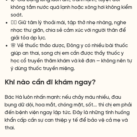
không tắm nước quá lạnh hoặc xông hơi không kiểm
soát.
🧘‍♀️ Giữ tâm lý thoải mái, tập thở nhẹ nhàng, nghe
nhạc thư giãn, chia sẻ cảm xúc với người thân để
giải tỏa áp lực.
🌸 Về thuốc thảo dược, Đông y có nhiều bài thuốc
giúp an thai, song chị em cần được thầy thuốc y
học cổ truyền thăm khám và kê đơn — không nên tự
ý dùng thuốc truyền miệng.
Khi nào cần đi khám ngay?
Bác Hà luôn nhấn mạnh: nếu chảy máu nhiều, đau
bụng dữ dội, hoa mắt, chóng mặt, sốt… thì chị em phải
đến bệnh viện ngay lập tức. Đây là những tình huống
khẩn cấp cần sự can thiệp y tế để bảo vệ cả mẹ và
thai.