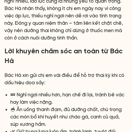
nghĩ nhiều, lao lực cũng là những yếu tố quan trọng.
Bác Hà nhận thấy, không ít chị em ngày nay vì công
việc áp lực, thiếu nghỉ ngơi nên dễ rơi vào tình trạng
này. Đông y quan niệm thân – tâm liên kết chặt chẽ,
vậy nên dưỡng thai không chỉ dừng ở thuốc men mà
còn ở cách nuôi dưỡng tinh thần.
Lời khuyên chăm sóc an toàn từ Bác
Hà
Bác Hà xin gửi chị em vài điều để hỗ trợ thai kỳ khi có
dấu hiệu dọa sảy:
💤 Nghỉ ngơi nhiều hơn, hạn chế đi lại, tránh bê vác
hay làm việc nặng.
🥣 Ăn uống thanh đạm, đủ dưỡng chất, chú trọng
các món bổ khí huyết như cháo gà, canh củ quả,
súp xương hầm.
🌿 Giữ bụng lưng luôn ấm, tránh lạnh, tuyệt đối