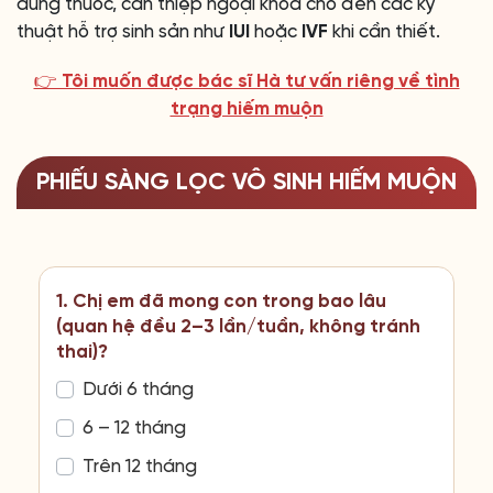
dùng thuốc, can thiệp ngoại khoa cho đến các kỹ
thuật hỗ trợ sinh sản như
IUI
hoặc
IVF
khi cần thiết.
👉 Tôi muốn được bác sĩ Hà tư vấn riêng về tình
trạng hiếm muộn
PHIẾU SÀNG LỌC VÔ SINH HIẾM MUỘN
1. Chị em đã mong con trong bao lâu
(quan hệ đều 2–3 lần/tuần, không tránh
thai)?
Dưới 6 tháng
6 – 12 tháng
Trên 12 tháng