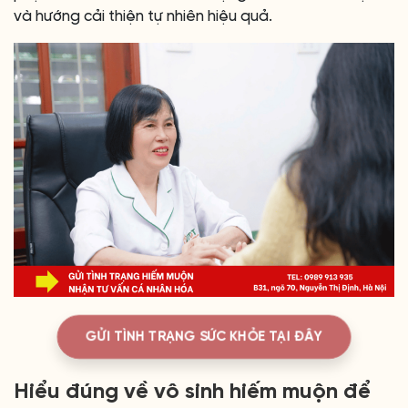
và hướng cải thiện tự nhiên hiệu quả.
GỬI TÌNH TRẠNG SỨC KHỎE TẠI ĐÂY
Hiểu đúng về vô sinh hiếm muộn để