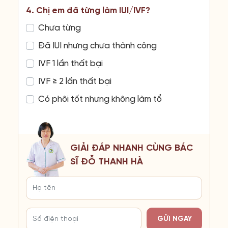
4. Chị em đã từng làm IUI/IVF?
Chưa từng
Đã IUI nhưng chưa thành công
IVF 1 lần thất bại
IVF ≥ 2 lần thất bại
Có phôi tốt nhưng không làm tổ
GIẢI ĐÁP NHANH CÙNG BÁC
SĨ ĐỖ THANH HÀ
GỬI NGAY