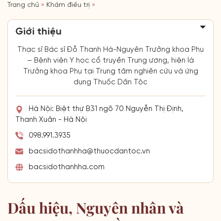
Trang chủ
»
Khám điều trị
»
Giới thiệu
Thạc sĩ Bác sĩ Đỗ Thanh Hà-Nguyên Trưởng khoa Phụ
– Bệnh viện Y học cổ truyền Trung ương, hiện là
Trưởng khoa Phụ tại Trung tâm nghiên cứu và ứng
dụng Thuốc Dân Tộc
Hà Nội: Biệt thự B31 ngõ 70 Nguyễn Thị Định,
Thanh Xuân - Hà Nội
098.991.3935
bacsidothanhha@thuocdantoc.vn
bacsidothanhha.com
Dấu hiệu, Nguyên nhân và