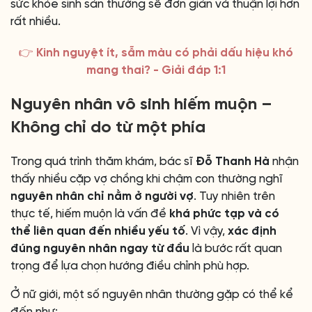
sức khỏe sinh sản thường sẽ đơn giản và thuận lợi hơn
rất nhiều.
👉 Kinh nguyệt ít, sẫm màu có phải dấu hiệu khó
mang thai? - Giải đáp 1:1
Nguyên nhân vô sinh hiếm muộn –
Không chỉ do từ một phía
Trong quá trình thăm khám, bác sĩ
Đỗ Thanh Hà
nhận
thấy nhiều cặp vợ chồng khi chậm con thường nghĩ
nguyên nhân chỉ nằm ở người vợ
. Tuy nhiên trên
thực tế, hiếm muộn là vấn đề
khá phức tạp và có
thể liên quan đến nhiều yếu tố
. Vì vậy,
xác định
đúng nguyên nhân ngay từ đầu
là bước rất quan
trọng để lựa chọn hướng điều chỉnh phù hợp.
Ở nữ giới, một số nguyên nhân thường gặp có thể kể
đến như: