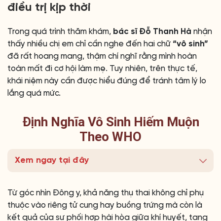
điều trị kịp thời
Trong quá trình thăm khám,
bác sĩ Đỗ Thanh Hà
nhận
thấy nhiều chị em chỉ cần nghe đến hai chữ
“vô sinh”
đã rất hoang mang, thậm chí nghĩ rằng mình hoàn
toàn mất đi cơ hội làm mẹ. Tuy nhiên, trên thực tế,
khái niệm này cần được hiểu đúng để tránh tâm lý lo
lắng quá mức.
Định Nghĩa Vô Sinh Hiếm Muộn
Theo WHO
Xem ngay tại đây
Từ góc nhìn Đông y, khả năng thụ thai không chỉ phụ
thuộc vào riêng tử cung hay buồng trứng mà còn là
kết quả của sự phối hợp hài hòa giữa khí huyết, tạng