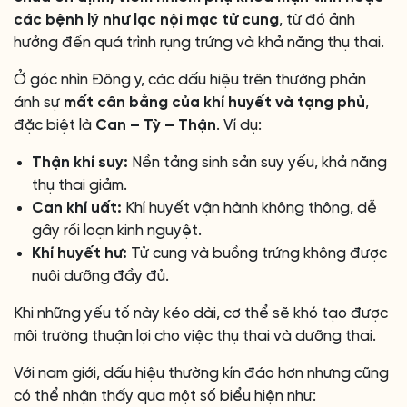
các bệnh lý như lạc nội mạc tử cung
, từ đó ảnh
hưởng đến quá trình rụng trứng và khả năng thụ thai.
Ở góc nhìn Đông y, các dấu hiệu trên thường phản
ánh sự
mất cân bằng của khí huyết và tạng phủ
,
đặc biệt là
Can – Tỳ – Thận
. Ví dụ:
Thận khí suy:
Nền tảng sinh sản suy yếu, khả năng
thụ thai giảm.
Can khí uất:
Khí huyết vận hành không thông, dễ
gây rối loạn kinh nguyệt.
Khí huyết hư:
Tử cung và buồng trứng không được
nuôi dưỡng đầy đủ.
Khi những yếu tố này kéo dài, cơ thể sẽ khó tạo được
môi trường thuận lợi cho việc thụ thai và dưỡng thai.
Với nam giới, dấu hiệu thường kín đáo hơn nhưng cũng
có thể nhận thấy qua một số biểu hiện như: