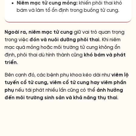
Niêm mạc tử cung mỏng:
khiến phôi thai khó
bám và làm tổ ổn định trong buồng tử cung.
Ngoài ra, niêm mạc tử cung
giữ vai trò quan trọng
trong việc
đón và nuôi dưỡng phôi thai
. Khi niêm
mạc quá mỏng hoặc môi trường tử cung không ổn
định, phôi thai dù hình thành cũng
khó bám và phát
triển
.
Bên cạnh đó, các bệnh phụ khoa kéo dài như
viêm lộ
tuyến cổ tử cung, viêm cổ tử cung hay viêm phần
phụ
nếu tái phát nhiều lần cũng có thể
ảnh hưởng
đến môi trường sinh sản và khả năng thụ thai
.