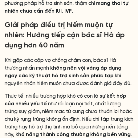
phương pháp hỗ trợ sinh sản, thậm chí
mang thai tự
nhiên chưa cần đến IUI, IVF
.
Giải pháp điều trị hiếm muộn tự
nhiên: Hướng tiếp cận bác sĩ Hà áp
dụng hơn 40 năm
Khi gặp các cặp vợ chồng chậm con, bác sĩ Hà
thường nhấn mạnh
không nên vội vàng áp dụng
ngay các kỹ thuật hỗ trợ sinh sản phức tạp
khi
nguyên nhân hiếm muộn chưa được đánh giá đầy đủ.
Thực tế, nhiều trường hợp khó có con là
sự kết hợp
của nhiều yếu tố
như rối loạn nội tiết, chất lượng
trứng suy giảm, niêm mạc tử cung chưa thuận lợi hoặc
chu kỳ rụng trứng không ổn định. Nếu chỉ tập trung kích
trứng hay hỗ trợ thụ tinh mà bỏ qua những nền tảng
này,
khả năng thành công thường không bền vững
.