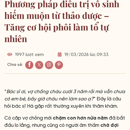
Phương pháp điều trị vô sinh
hiếm muộn từ thảo dược –
Tăng cơ hội phôi làm tổ tự
nhiên
1997 lượt xem
19/03/2026 lúc 09:33
Chia sẻ:
“
Bác sĩ ơi, vợ chồng cháu cưới 3 năm rồi mà vẫn chưa
có em bé, bây giờ cháu nên làm sao ạ?
” Đây là câu
hỏi bác sĩ Hà gặp rất thường xuyên khi thăm khám.
Có cặp vợ chồng mới
chậm con hơn nửa năm
đã bắt
đầu lo lắng, nhưng cũng có người âm thầm
chờ đợi