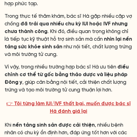
hợp phức tạp.
Trong thực tế thăm khám, bác sĩ Hà gặp nhiều cặp vợ
chồng
đã trải qua nhiều chu kỳ IUI hoặc IVF nhưng
chưa thành công
. Khi đó, điều quan trọng không chỉ
là tiếp tục kỹ thuật hỗ trợ sinh sản mà cần
nhìn lại nền
tảng sức khỏe sinh sản
như nội tiết, chất lượng trứng
và môi trường tử cung.
Vì vậy, trong nhiều trường hợp bác sĩ Hà ưu tiên
điều
chỉnh cơ thể từ gốc bằng thảo dược và liệu pháp
Đông y
, giúp cân bằng nội tiết, cải thiện chất lượng
trứng và tạo môi trường tử cung thuận lợi hơn.
👉 Tôi từng làm IUI/IVF thất bại, muốn được bác sĩ
Hà đánh giá lại
Khi
nền tảng sinh sản được cải thiện
, nhiều bệnh
nhân có chu kỳ ổn định hơn, đáp ứng tốt hơn với các