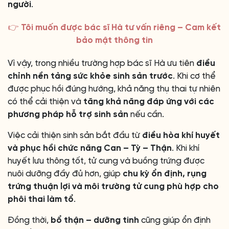
người
.
👉 Tôi muốn được bác sĩ Hà tư vấn riêng – Cam kết
bảo mật thông tin
Vì vậy, trong nhiều trường hợp bác sĩ Hà ưu tiên
điều
chỉnh nền tảng sức khỏe sinh sản trước
. Khi cơ thể
được phục hồi đúng hướng, khả năng thụ thai tự nhiên
có thể cải thiện và
tăng khả năng đáp ứng với các
phương pháp hỗ trợ sinh sản
nếu cần.
Việc cải thiện sinh sản bắt đầu từ
điều hòa khí huyết
và phục hồi chức năng Can – Tỳ – Thận
. Khi khí
huyết lưu thông tốt, tử cung và buồng trứng được
nuôi dưỡng đầy đủ hơn, giúp
chu kỳ ổn định, rụng
trứng thuận lợi và môi trường tử cung phù hợp cho
phôi thai làm tổ
.
Đồng thời,
bổ thận – dưỡng tinh
cũng giúp ổn định