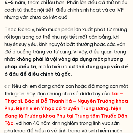
4–5 năm
, thậm chí lâu hơn. Phần lớn đều đã thử nhiều
cách từ thuốc nội tiết, điều chỉnh sinh hoạt và cả IVF
nhưng vẫn chưa có kết quả.
Theo Đông y, hiếm muộn phần lớn xuất phát từ những
rối loạn trong cơ thể như nội tiết mất cân bằng, khí
huyết suy yếu, kinh nguyệt bất thường hoặc các vấn
đề ở buồng trứng và tử cung. Vì vậy, điều quan trọng
nhất
không phải là vội vàng áp dụng một phương
pháp điều trị
, mà là hiểu rõ
cơ thể đang gặp vấn đề
ở đâu để điều chỉnh từ gốc
.
👉 Nếu chị em đang chậm con hoặc đã mong con một
thời gian, hãy đọc những chia sẻ dưới đây của
tôi –
Thạc sĩ, Bác sĩ Đỗ Thanh Hà – Nguyên Trưởng khoa
Phụ, Bệnh viện Y học cổ truyền Trung ương, hiện
đang là Trưởng khoa Phụ tại Trung tâm Thuốc Dân
Tộc
, với hơn 40 năm kinh nghiệm trong lĩnh vực sản
phụ khoa để hiểu rõ về tình trạng vô sinh hiếm muộn