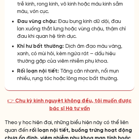
trễ kinh, rong kinh, vô kinh hoặc máu kinh sẫm
màu, vón cục.
Đau vùng chậu:
Đau bụng kinh dữ dội, đau
lan xuống thắt lưng hoặc vùng chậu, thậm chí
đau khi quan hệ tình dục.
Khí hư bất thường:
Dịch âm đạo màu vàng,
xanh, có mùi hôi, kèm ngứa rát – dấu hiệu
thường gặp của viêm nhiễm phụ khoa.
Rối loạn nội tiết:
Tăng cân nhanh, nổi mụn
nhiều, rụng tóc hoặc lông mọc bất thường.
👉 Chu kỳ kinh nguyệt không đều, tôi muốn được
bác sĩ Hà tư vấn
Theo y học hiện đại, những biểu hiện này có thể liên
quan đến
rối loạn nội tiết, buồng trứng hoạt động
chưa ổn định, viêm nhiễm phụ khoa mạn tính hoặc