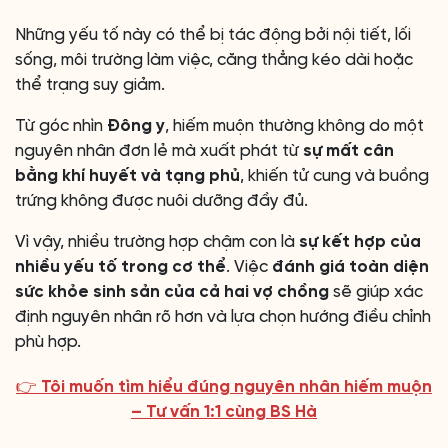
Những yếu tố này có thể bị tác động bởi nội tiết, lối
sống, môi trường làm việc, căng thẳng kéo dài hoặc
thể trạng suy giảm.
Từ góc nhìn
Đông y
, hiếm muộn thường không do một
nguyên nhân đơn lẻ mà xuất phát từ
sự mất cân
bằng khí huyết và tạng phủ
, khiến tử cung và buồng
trứng không được nuôi dưỡng đầy đủ.
Vì vậy, nhiều trường hợp chậm con là
sự kết hợp của
nhiều yếu tố trong cơ thể
. Việc
đánh giá toàn diện
sức khỏe sinh sản của cả hai vợ chồng
sẽ giúp xác
định nguyên nhân rõ hơn và lựa chọn hướng điều chỉnh
phù hợp.
👉 Tôi muốn tìm hiểu đúng nguyên nhân hiếm muộn
– Tư vấn 1:1 cùng BS Hà