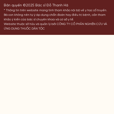
Bản quyền ©2025 Bác sĩ Đỗ Thanh Hà
* Thông tin trên website mang tính tham khảo nội bộ về y học cổ truyền.
Bà con không nên tự ý áp dụng chẩn đoán hay điều trị bệnh, cần tham
khảo ý kiến của bác sĩ chuyên khoa và cơ sở y tế.
Website thuộc sở hữu và quản lý bởi CÔNG TY CỔ PHẦN NGHIÊN CỨU VÀ
ỨNG DỤNG THUỐC DÂN TỘC