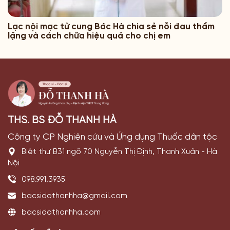
Lạc nội mạc tử cung Bác Hà chia sẻ nỗi đau thầm
lặng và cách chữa hiệu quả cho chị em
THS. BS ĐỖ THANH HÀ
Công ty CP Nghiên cứu và Ứng dụng Thuốc dân tộc
Biệt thự B31 ngõ 70 Nguyễn Thị Định, Thanh Xuân - Hà
Nội
098.991.3935
bacsidothanhha@gmail.com
bacsidothanhha.com