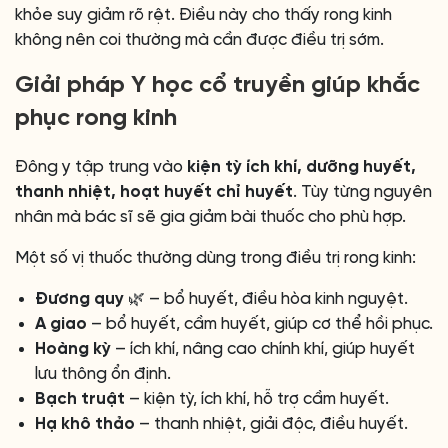
khỏe suy giảm rõ rệt. Điều này cho thấy rong kinh
không nên coi thường mà cần được điều trị sớm.
Giải pháp Y học cổ truyền giúp khắc
phục rong kinh
Đông y tập trung vào
kiện tỳ ích khí, dưỡng huyết,
thanh nhiệt, hoạt huyết chỉ huyết
. Tùy từng nguyên
nhân mà bác sĩ sẽ gia giảm bài thuốc cho phù hợp.
Một số vị thuốc thường dùng trong điều trị rong kinh:
Đương quy
🌿 – bổ huyết, điều hòa kinh nguyệt.
A giao
– bổ huyết, cầm huyết, giúp cơ thể hồi phục.
Hoàng kỳ
– ích khí, nâng cao chính khí, giúp huyết
lưu thông ổn định.
Bạch truật
– kiện tỳ, ích khí, hỗ trợ cầm huyết.
Hạ khô thảo
– thanh nhiệt, giải độc, điều huyết.