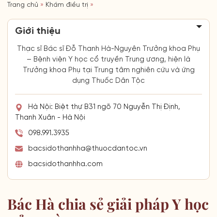
Trang chủ
»
Khám điều trị
»
Giới thiệu
Thạc sĩ Bác sĩ Đỗ Thanh Hà-Nguyên Trưởng khoa Phụ
– Bệnh viện Y học cổ truyền Trung ương, hiện là
Trưởng khoa Phụ tại Trung tâm nghiên cứu và ứng
dụng Thuốc Dân Tộc
Hà Nội: Biệt thự B31 ngõ 70 Nguyễn Thị Định,
Thanh Xuân - Hà Nội
098.991.3935
bacsidothanhha@thuocdantoc.vn
bacsidothanhha.com
Bác Hà chia sẻ giải pháp Y học