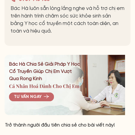
Bác Hà luôn sẵn lòng lắng nghe và hỗ trợ chị em
trên hành trình chăm sóc sức khỏe sinh sản
bằng Y học cổ truyền một cách toàn diện, an
toàn và hiệu quả.
Bác Hà Chia Sẻ Giải Pháp Y Học
Cổ Truyền Giúp Chị Em Vượt
Qua Rong Kinh
Cá Nhân Hoá Dành Cho Chị Em
TƯ VẤN NGAY
Trở thành người đầu tiên chia sẻ cho bài viết này!