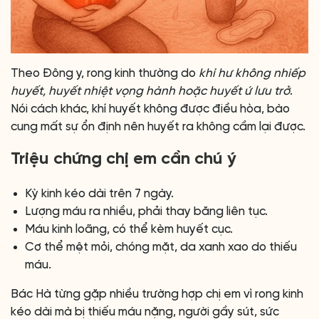
Theo Đông y, rong kinh thường do
khí hư không nhiếp
huyết, huyết nhiệt vọng hành hoặc huyết ứ lưu trở
.
Nói cách khác, khí huyết không được điều hòa, bào
cung mất sự ổn định nên huyết ra không cầm lại được.
Triệu chứng chị em cần chú ý
Kỳ kinh kéo dài trên 7 ngày.
Lượng máu ra nhiều, phải thay băng liên tục.
Máu kinh loãng, có thể kèm huyết cục.
Cơ thể mệt mỏi, chóng mặt, da xanh xao do thiếu
máu.
Bác Hà từng gặp nhiều trường hợp chị em vì rong kinh
kéo dài mà bị thiếu máu nặng, người gầy sút, sức