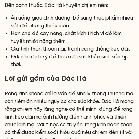
Bên cạnh thuốc, Bác Hà khuyên chị em nên:
Ăn uống giàu dinh dưỡng, bổ sung thực phẩm nhiều
sắt để phòng thiếu máu.
Hạn chế đồ cay nóng, chất kích thích vì dễ làm
huyết nhiệt nặng thêm.
Giữ tinh thần thoải mái, tránh căng thẳng kéo dài.
Đi khám định kỳ để theo dõi sức khỏe sinh sản kịp
thời.
Lời gửi gắm của Bác Hà
Rong kinh không chỉ là vấn đề sinh lý thông thường mà
còn tiềm ẩn nhiều nguy cơ cho sức khỏe. Bác Hà mong
rằng chị em hãy lắng nghe cơ thể mình, đừng để rong
kinh kéo dài mà ảnh hưởng đến hạnh phúc và thiên
chức làm mẹ. Với Y học cổ truyền, rong kinh hoàn toàn
có thể được kiểm soát hiệu quả nếu chị em kiên trì và