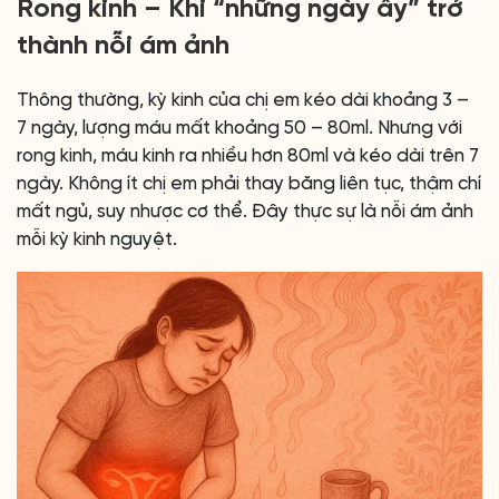
Rong kinh – Khi “những ngày ấy” trở
thành nỗi ám ảnh
Thông thường, kỳ kinh của chị em kéo dài khoảng 3 –
7 ngày, lượng máu mất khoảng 50 – 80ml. Nhưng với
rong kinh, máu kinh ra nhiều hơn 80ml và kéo dài trên 7
ngày. Không ít chị em phải thay băng liên tục, thậm chí
mất ngủ, suy nhược cơ thể. Đây thực sự là nỗi ám ảnh
mỗi kỳ kinh nguyệt.