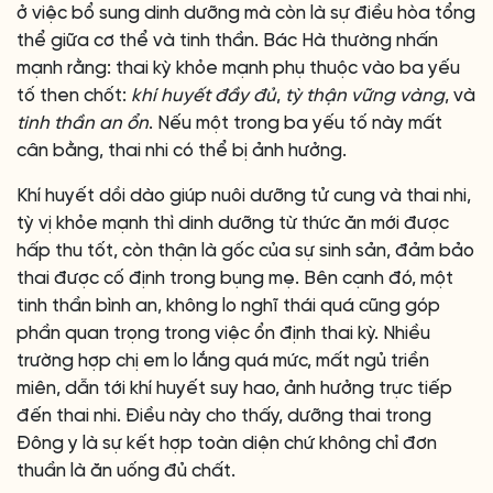
ở việc bổ sung dinh dưỡng mà còn là sự điều hòa tổng
thể giữa cơ thể và tinh thần. Bác Hà thường nhấn
mạnh rằng: thai kỳ khỏe mạnh phụ thuộc vào ba yếu
tố then chốt:
khí huyết đầy đủ
,
tỳ thận vững vàng
, và
tinh thần an ổn
. Nếu một trong ba yếu tố này mất
cân bằng, thai nhi có thể bị ảnh hưởng.
Khí huyết dồi dào giúp nuôi dưỡng tử cung và thai nhi,
tỳ vị khỏe mạnh thì dinh dưỡng từ thức ăn mới được
hấp thu tốt, còn thận là gốc của sự sinh sản, đảm bảo
thai được cố định trong bụng mẹ. Bên cạnh đó, một
tinh thần bình an, không lo nghĩ thái quá cũng góp
phần quan trọng trong việc ổn định thai kỳ. Nhiều
trường hợp chị em lo lắng quá mức, mất ngủ triền
miên, dẫn tới khí huyết suy hao, ảnh hưởng trực tiếp
đến thai nhi. Điều này cho thấy, dưỡng thai trong
Đông y là sự kết hợp toàn diện chứ không chỉ đơn
thuần là ăn uống đủ chất.