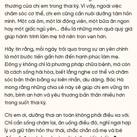
thương của chị em trong thai kỳ. Vì vậy, ngoài việc
chăm sóc cơ thể, chị em cũng cần nuôi dưỡng tâm hồn
mình. Một cái ôm, một lời động viên, một bữa ăn ngon
hay một giấc ngủ yên… đều là những món quà quý giá
giúp hành trình làm mẹ trở nên trọn vẹn hơn.
Hãy tin rằng, mỗi ngày trôi qua trong sự an yên chính
là một bước tiến gần hơn đến hạnh phúc làm mẹ.
Đông y không chỉ là phương pháp chữa bệnh, mà còn
là cách sống hài hòa, biết lắng nghe cơ thể và chăm
sóc bản thân bằng sự kiên nhẫn, dịu dàng. Bác Hà
mong rằng những chia sẻ này sẽ giúp chị em vững tin
hơn, bình an hơn và yêu thương bản thân nhiều hơn
trong suốt thai kỳ.
Chị em ơi, dưỡng thai an toàn không phải điều xa vời.
Chỉ cần sống chậm lại, ăn uống điều độ, nghỉ ngơi hợp
lý và giữ tâm hồn thư thái, chắc chắn cả mẹ và bé