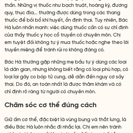
thần. Những vị thuốc như bạch truật, hoàng kỳ, đương
quy, thục địa… thường được dùng trong các thang
thuốc để bồi bổ khí huyết, ổn định thai. Tuy nhiên, Bác
Hà luôn nhấn mạnh: việc dùng thuốc cần có sự chỉ định
của thầy thuốc y học cổ truyền có chuyên môn. Chị
em tuyệt đối không tự ý mua thuốc hoặc nghe theo lời
truyền miệng để tránh rủi ro không đáng có.
Bác Hà thường gặp những mẹ bầu tự ý dùng các loại
lá dân gian, nhưng không biết rằng có loại phù hợp, có
loại lại gây co bóp tử cung, dễ dẫn đến nguy cơ sảy
thai. Do đó, an toàn nhất là được thăm khám và có
chỉ định rõ ràng từ người có chuyên môn.
Chăm sóc cơ thể đúng cách
Giữ ấm cơ thể, đặc biệt là vùng bụng và thắt lưng, là
điều Bác Hà luôn nhắc đi nhắc lại. Chị em nên tránh