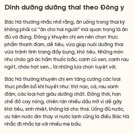
Dinh dưỡng dưỡng thai theo Đông y
Bác Hà thường nhắc nhở rằng, ăn uống trong thai kỳ
không phải cứ “ăn cho hai người” mà quan trọng là ăn
đủ và đúng. Đông y khuyên chị em nên chọn thực
phẩm thanh đạm, dễ tiêu, vừa giúp nuôi dưỡng thai
vừa tránh tình trạng đầy bụng, khó tiêu. Những món
như cháo gà ác hầm thuốc bắc, canh củ sen, canh rau
ngót, cháo hạt sen… là những lựa chọn tuyệt vời.
Bác Hà thường khuyên chị em tăng cường các loại
thực phẩm bổ khí huyết như: thịt nạc, cá, rau xanh
đậm, các loại hạt giàu dưỡng chất. Đồng thời, hạn
chế đồ cay nóng, chiên rán nhiều dầu mỡ vì dễ gây
khó tiêu, sinh nhiệt, không lợi cho thai. Uống đủ nước,
ưu tiên nước ấm thay vì nước lạnh cũng là điều Bác Hà
nhắc đi nhắc lại với nhiều mẹ bầu.