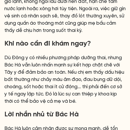
gió lạnh, không ngồi lâu dưới nền đất, hạn chế tắm
nước lạnh hoặc xông hơi tùy tiện. Ngoài ra, việc giữ gìn
vệ sinh cá nhân sạch sẽ, thay đồ lót thường xuyên, sử
dụng quần áo thoáng mát cũng giúp mẹ bầu cảm
thấy dễ chịu hơn trong suốt thai kỳ.
Khi nào cần đi khám ngay?
Dù Đông y có nhiều phương pháp dưỡng thai, nhưng
Bác Hà vẫn luôn nhấn mạnh sự kết hợp chặt chẽ với
Tây y để đảm bảo an toàn. Nếu chị em thấy dấu hiệu
bất thường như chảy máu âm đạo, đau bụng dữ dội,
choáng, sốt hoặc thai ít cử động… thì phải đến cơ sở
y tế ngay lập tức. Đó là lúc sự can thiệp y khoa kịp
thời có thể bảo vệ cả mẹ và bé.
Lời nhắn nhủ từ Bác Hà
Bác Hà luôn cảm nhận được sự mong manh, dễ tổn