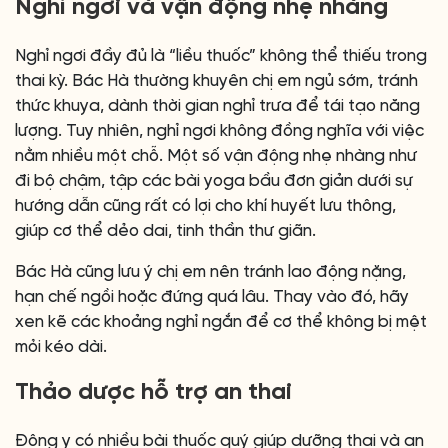
Nghỉ ngơi và vận động nhẹ nhàng
Nghỉ ngơi đầy đủ là “liều thuốc” không thể thiếu trong
thai kỳ. Bác Hà thường khuyên chị em ngủ sớm, tránh
thức khuya, dành thời gian nghỉ trưa để tái tạo năng
lượng. Tuy nhiên, nghỉ ngơi không đồng nghĩa với việc
nằm nhiều một chỗ. Một số vận động nhẹ nhàng như
đi bộ chậm, tập các bài yoga bầu đơn giản dưới sự
hướng dẫn cũng rất có lợi cho khí huyết lưu thông,
giúp cơ thể dẻo dai, tinh thần thư giãn.
Bác Hà cũng lưu ý chị em nên tránh lao động nặng,
hạn chế ngồi hoặc đứng quá lâu. Thay vào đó, hãy
xen kẽ các khoảng nghỉ ngắn để cơ thể không bị mệt
mỏi kéo dài.
Thảo dược hỗ trợ an thai
Đông y có nhiều bài thuốc quý giúp dưỡng thai và an