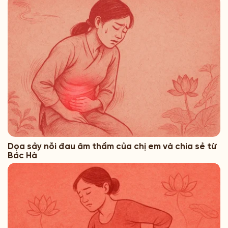
Dọa sảy nỗi đau âm thầm của chị em và chia sẻ từ
Bác Hà