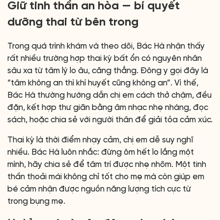
Giữ tinh thần an hòa — bí quyết
dưỡng thai từ bên trong
Trong quá trình khám và theo dõi, Bác Hà nhận thấy
rất nhiều trường hợp thai kỳ bất ổn có nguyên nhân
sâu xa từ tâm lý lo âu, căng thẳng. Đông y gọi đây là
“tâm không an thì khí huyết cũng không an”. Vì thế,
Bác Hà thường hướng dẫn chị em cách thở chậm, đều
đặn, kết hợp thư giãn bằng âm nhạc nhẹ nhàng, đọc
sách, hoặc chia sẻ với người thân để giải tỏa cảm xúc.
Thai kỳ là thời điểm nhạy cảm, chị em dễ suy nghĩ
nhiều. Bác Hà luôn nhắc: đừng ôm hết lo lắng một
mình, hãy chia sẻ để tâm trí được nhẹ nhõm. Một tinh
thần thoải mái không chỉ tốt cho mẹ mà còn giúp em
bé cảm nhận được nguồn năng lượng tích cực từ
trong bụng mẹ.