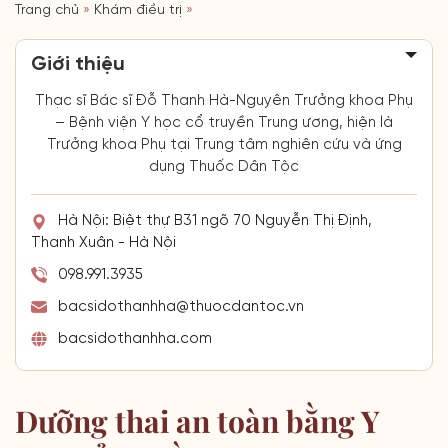
Trang chủ
»
Khám điều trị
»
Giới thiệu
Thạc sĩ Bác sĩ Đỗ Thanh Hà-Nguyên Trưởng khoa Phụ
– Bệnh viện Y học cổ truyền Trung ương, hiện là
Trưởng khoa Phụ tại Trung tâm nghiên cứu và ứng
dụng Thuốc Dân Tộc
Hà Nội: Biệt thự B31 ngõ 70 Nguyễn Thị Định,
Thanh Xuân - Hà Nội
098.991.3935
bacsidothanhha@thuocdantoc.vn
bacsidothanhha.com
Dưỡng thai an toàn bằng Y