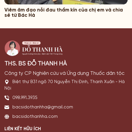
Viêm âm đạo nỗi đau thầm kín của chị em và chia
sẻ từ Bác Hà
THS. BS ĐỖ THANH HÀ
Công ty CP Nghiên cứu và Ứng dụng Thuốc dân tộc
Biệt thự B31 ngõ 70 Nguyễn Thị Định, Thanh Xuân - Hà
Nội
098.991.3935
bacsidothanhha@gmail.com
bacsidothanhha.com
LIÊN KẾT HỮU ÍCH