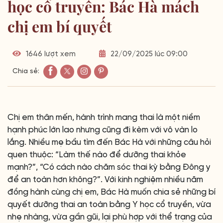
học cổ truyền: Bác Hà mách
chị em bí quyết
1646 lượt xem
22/09/2025 lúc 09:00
Chia sẻ:
Chị em thân mến, hành trình mang thai là một niềm
hạnh phúc lớn lao nhưng cũng đi kèm với vô vàn lo
lắng. Nhiều mẹ bầu tìm đến Bác Hà với những câu hỏi
quen thuộc: “Làm thế nào để dưỡng thai khỏe
mạnh?”, “Có cách nào chăm sóc thai kỳ bằng Đông y
để an toàn hơn không?”. Với kinh nghiệm nhiều năm
đồng hành cùng chị em, Bác Hà muốn chia sẻ những bí
quyết dưỡng thai an toàn bằng Y học cổ truyền, vừa
nhẹ nhàng, vừa gần gũi, lại phù hợp với thể trạng của