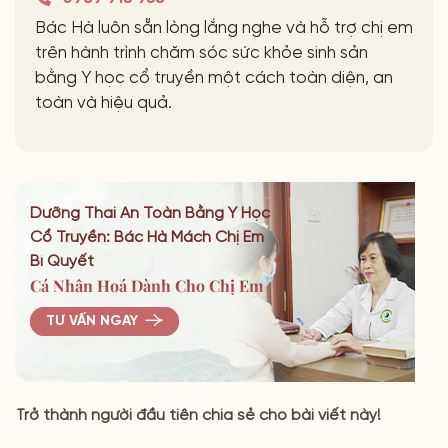
Bác Hà luôn sẵn lòng lắng nghe và hỗ trợ chị em
trên hành trình chăm sóc sức khỏe sinh sản
bằng Y học cổ truyền một cách toàn diện, an
toàn và hiệu quả.
Dưỡng Thai An Toàn Bằng Y Học
Cổ Truyền: Bác Hà Mách Chị Em
Bí Quyết
Cá Nhân Hoá Dành Cho Chị Em
TƯ VẤN NGAY
Trở thành người đầu tiên chia sẻ cho bài viết này!