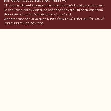
Bản quyền ©2025 Bác sĩ Đỗ Thanh Hà
* Thông tin trên website mang tính tham khảo nội bộ về y học cổ truyền.
Bà con không nên tự ý áp dụng chẩn đoán hay điều trị bệnh, cần tham
khảo ý kiến của bác sĩ chuyên khoa và cơ sở y tế.
Website thuộc sở hữu và quản lý bởi CÔNG TY CỔ PHẦN NGHIÊN CỨU VÀ
ỨNG DỤNG THUỐC DÂN TỘC