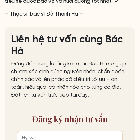
đều sẽ được bảo vệ và nuôi dưỡng tốt nhất. 💕
— Thạc sĩ, bác sĩ Đỗ Thanh Hà —
Liên hệ tư vấn cùng Bác
Hà
Đừng để những lo lắng kéo dài. Bác Hà sẽ giúp
chị em xác định đúng nguyên nhân, chẩn đoán
chính xác và lên phác đồ điều trị tối ưu – an
toàn, hiệu quả, cá nhân hóa cho từng cơ địa.
Đặt lịch tư vấn trực tiếp tại đây:
Đăng ký
nhận tư vấn