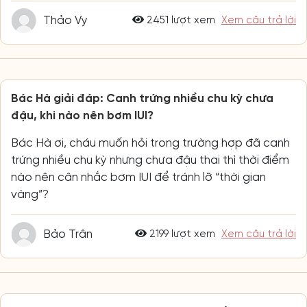
Bác Hà giải đáp: Canh trứng nhiều chu kỳ chưa
đậu, khi nào nên bơm IUI?
Bác Hà ơi, cháu muốn hỏi trong trường hợp đã canh
trứng nhiều chu kỳ nhưng chưa đậu thai thì thời điểm
nào nên cân nhắc bơm IUI để tránh lỡ “thời gian
vàng”?
Bảo Trân
2199 lượt xem
Xem câu trả lời
Bác Hà giải đáp: Cá nhân hóa phác đồ trị viêm âm
đạo tái phát tận gốc, ngừa tái phát
Cháu muốn hỏi Bác Hà, với viêm âm đạo tái phát
nhiều lần thì nên xây dựng phác đồ điều trị cá nhân
hóa thế nào để xử lý tận gốc nguyên nhân và hạn