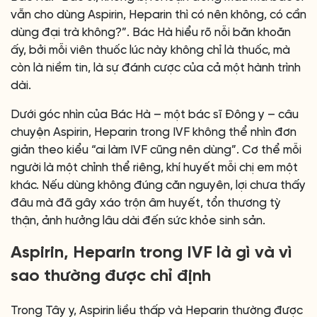
vẫn cho dùng Aspirin, Heparin thì có nên không, có cần
dùng đại trà không?”. Bác Hà hiểu rõ nỗi băn khoăn
ấy, bởi mỗi viên thuốc lúc này không chỉ là thuốc, mà
còn là niềm tin, là sự đánh cược của cả một hành trình
dài.
Dưới góc nhìn của Bác Hà – một bác sĩ Đông y – câu
chuyện Aspirin, Heparin trong IVF không thể nhìn đơn
giản theo kiểu “ai làm IVF cũng nên dùng”. Cơ thể mỗi
người là một chỉnh thể riêng, khí huyết mỗi chị em một
khác. Nếu dùng không đúng căn nguyên, lợi chưa thấy
đâu mà đã gây xáo trộn âm huyết, tổn thương tỳ
thận, ảnh hưởng lâu dài đến sức khỏe sinh sản.
Aspirin, Heparin trong IVF là gì và vì
sao thường được chỉ định
Trong Tây y, Aspirin liều thấp và Heparin thường được