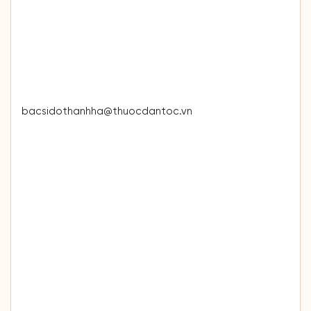
bacsidothanhha@thuocdantoc.vn
bacsidothanhha.com