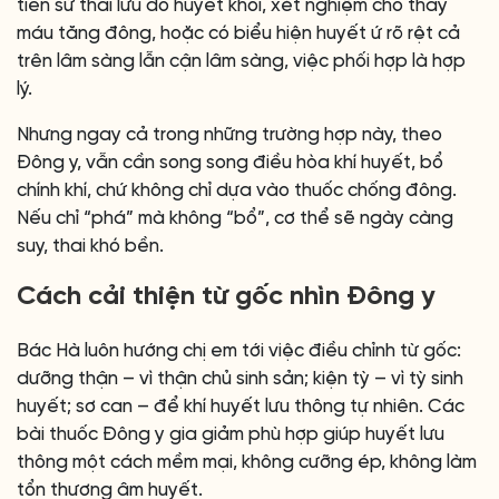
tiền sử thai lưu do huyết khối, xét nghiệm cho thấy
máu tăng đông, hoặc có biểu hiện huyết ứ rõ rệt cả
trên lâm sàng lẫn cận lâm sàng, việc phối hợp là hợp
lý.
Nhưng ngay cả trong những trường hợp này, theo
Đông y, vẫn cần song song điều hòa khí huyết, bổ
chính khí, chứ không chỉ dựa vào thuốc chống đông.
Nếu chỉ “phá” mà không “bổ”, cơ thể sẽ ngày càng
suy, thai khó bền.
Cách cải thiện từ gốc nhìn Đông y
Bác Hà luôn hướng chị em tới việc điều chỉnh từ gốc:
dưỡng thận – vì thận chủ sinh sản; kiện tỳ – vì tỳ sinh
huyết; sơ can – để khí huyết lưu thông tự nhiên. Các
bài thuốc Đông y gia giảm phù hợp giúp huyết lưu
thông một cách mềm mại, không cưỡng ép, không làm
tổn thương âm huyết.