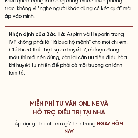
Điều quan trọng là không dùng thuốc theo phong
trào, không vì “nghe người khác dùng có kết quả” mà
áp vào mình.
Nhận định của Bác Hà:
Aspirin và Heparin trong
IVF không phải là “lá bùa hộ mệnh” cho mọi chị em.
Chỉ khi cơ thể thật sự có huyết ứ, rối loạn đông
máu thì mới nên dùng, còn lại cần ưu tiên điều hòa
khí huyết tự nhiên để phôi có môi trường an lành
làm tổ.
MIỄN PHÍ TƯ VẤN ONLINE VÀ
HỖ TRỢ ĐIỀU TRỊ TẠI NHÀ
Áp dụng cho chị em gửi tình trang
NGAY HÔM
NAY