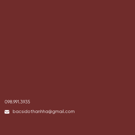
098.991.3935
bacsidothanhha@gmail.com