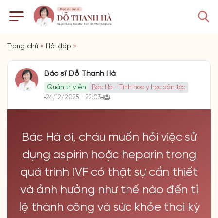
Trang chủ
»
Hỏi đáp
»
Bác sĩ Đỗ Thanh Hà
Quản trị viên
Bác Hà - Tinh hoa y học dân tộc
24/12/2025 - 22:03
Bác Hà ơi, cháu muốn hỏi việc sử
dụng aspirin hoặc heparin trong
quá trình IVF có thật sự cần thiết
và ảnh hưởng như thế nào đến tỉ
lệ thành công và sức khỏe thai kỳ