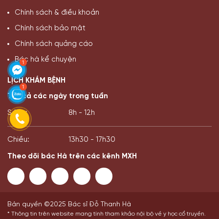
LỊCH KHÁM BỆNH
Tất cả các ngày trong tuần
Sáng:
8h - 12h
Chiều:
13h30 - 17h30
Theo dõi bác Hà trên các kênh MXH
Bản quyền ©2025 Bác sĩ Đỗ Thanh Hà
* Thông tin trên website mang tính tham khảo nội bộ về y học cổ truyền.
Bà con không nên tự ý áp dụng chẩn đoán hay điều trị bệnh, cần tham
khảo ý kiến của bác sĩ chuyên khoa và cơ sở y tế.
Website thuộc sở hữu và quản lý bởi CÔNG TY CỔ PHẦN NGHIÊN CỨU VÀ
ỨNG DỤNG THUỐC DÂN TỘC