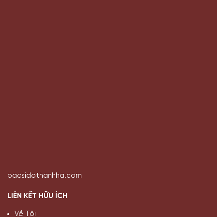
bacsidothanhha.com
LIÊN KẾT HỮU ÍCH
Về Tôi
Chính sách & điều khoản
Chính sách bảo mật
Chính sách quảng cáo
Bác hà kể chuyện