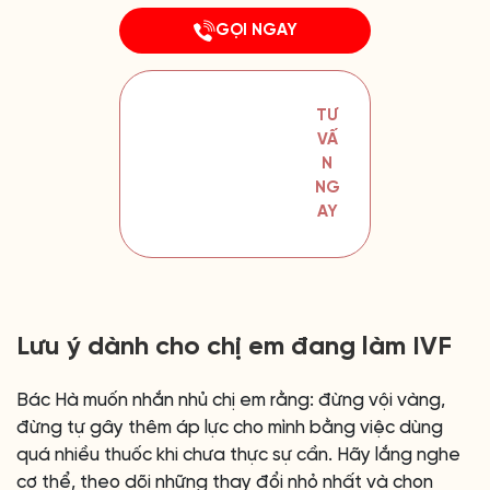
GỌI NGAY
TƯ VẤN NGAY
Lưu ý dành cho chị em đang làm IVF
Bác Hà muốn nhắn nhủ chị em rằng: đừng vội vàng,
đừng tự gây thêm áp lực cho mình bằng việc dùng
quá nhiều thuốc khi chưa thực sự cần. Hãy lắng nghe
cơ thể, theo dõi những thay đổi nhỏ nhất và chọn
hướng điều trị phù hợp với thể trạng của chính mình.
IVF là hành trình dài, không chỉ cần phác đồ đúng mà
còn cần sự bền bỉ và thấu hiểu cơ thể. Khi khí huyết
hài hòa, tạng phủ vững vàng, thì cơ hội đón con sẽ