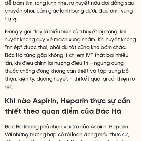
dễ bầm tím, rong kinh nhẹ, ra huyết nâu dai dẳng sau
chuyển phôi, cảm giác lạnh bụng dưới, đau âm ỉ vùng
hạ vị.
Đông y gọi đây là biểu hiện của huyết bị động, khí
huyết không quy về mạch xung nhâm. Khi huyết không
“nhiếp” được thai, phôi dù tốt cũng khó bám chắc.
Bác Hà từng gặp không ít chị em IVF thất bại nhiều
lần, khi điều chỉnh lại hướng điều trị – ngưng dùng
thuốc chống đông không cần thiết và tập trung bổ
thận, kiện tỳ, dưỡng huyết – thì kết quả lại cải thiện rõ
rệt.
Khi nào Aspirin, Heparin thực sự cần
thiết theo quan điểm của Bác Hà
Bác Hà không phủ nhận vai trò của Aspirin, Heparin.
Với những trường hợp có rối loạn đông máu thực sự,