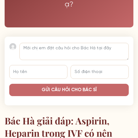
ạ?
GỬI CÂU HỎI CHO BÁC SĨ
Bác Hà giải đáp: Aspirin,
Heparin trong IVF có nên