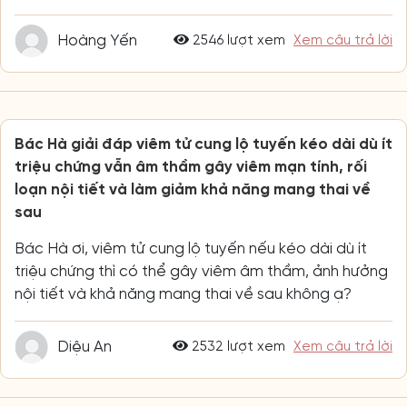
Bác Hà giải đáp viêm tử cung lộ tuyến kéo dài dù ít
triệu chứng vẫn âm thầm gây viêm mạn tính, rối
loạn nội tiết và làm giảm khả năng mang thai về
sau
Bác Hà ơi, viêm tử cung lộ tuyến nếu kéo dài dù ít
triệu chứng thì có thể gây viêm âm thầm, ảnh hưởng
nội tiết và khả năng mang thai về sau không ạ?
Diệu An
2532 lượt xem
Xem câu trả lời
Bác Hà giải đáp: Chất bôi trơn có hại tinh trùng,
giảm thụ thai và loại nào an toàn
Bác Hà ơi, cháu muốn hỏi việc thường xuyên dùng