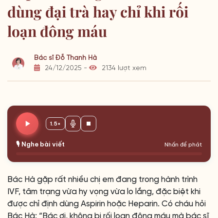
dùng đại trà hay chỉ khi rối
loạn đông máu
Bác sĩ Đỗ Thanh Hà
24/12/2025 -
2134 lượt xem
1.5×
🎙️ Nghe bài viết
Nhấn để phát
Bác Hà gặp rất nhiều chị em đang trong hành trình
IVF, tâm trạng vừa hy vọng vừa lo lắng, đặc biệt khi
được chỉ định dùng Aspirin hoặc Heparin. Có cháu hỏi
Bác Hà: “Bác ơi, không bị rối loạn đông máu mà bác sĩ