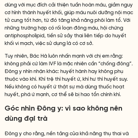
dùng với mục đích cải thiện tuần hoàn máu, giảm nguy
cơ hình thành huyết khối, giúp máu nuôi dưỡng nội mạc
tử cung tốt hơn, từ đó tăng khả năng phôi làm tổ. Với
những trường hợp có rối loạn đông máu, hội chứng
antiphospholipid, tiền sử sảy thai liên tiếp do huyết
khối vi mạch, việc sử dụng là có cơ sở.
Tuy nhiên, Bác Hà luôn nhấn mạnh với chị em rằng:
không phải cứ làm IVF là mặc nhiên cần “chống đông”.
Đông y nhìn nhận khác: huyết hành hay không phụ
thuộc vào khí. Khí trệ thì huyết ứ, khí hư thì huyết suy.
Nếu không có huyết ứ thật sự mà dùng thuốc hoạt
huyết, phá ứ mạnh, cơ thể sẽ bị hao tổn chính khí.
Góc nhìn Đông y: vì sao không nên
dùng đại trà
Đông y cho rằng, nền tảng của khả năng thụ thai và