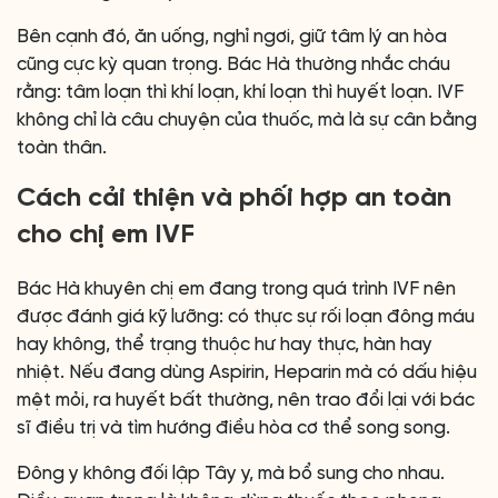
Bên cạnh đó, ăn uống, nghỉ ngơi, giữ tâm lý an hòa
cũng cực kỳ quan trọng. Bác Hà thường nhắc cháu
rằng: tâm loạn thì khí loạn, khí loạn thì huyết loạn. IVF
không chỉ là câu chuyện của thuốc, mà là sự cân bằng
toàn thân.
Cách cải thiện và phối hợp an toàn
cho chị em IVF
Bác Hà khuyên chị em đang trong quá trình IVF nên
được đánh giá kỹ lưỡng: có thực sự rối loạn đông máu
hay không, thể trạng thuộc hư hay thực, hàn hay
nhiệt. Nếu đang dùng Aspirin, Heparin mà có dấu hiệu
mệt mỏi, ra huyết bất thường, nên trao đổi lại với bác
sĩ điều trị và tìm hướng điều hòa cơ thể song song.
Đông y không đối lập Tây y, mà bổ sung cho nhau.