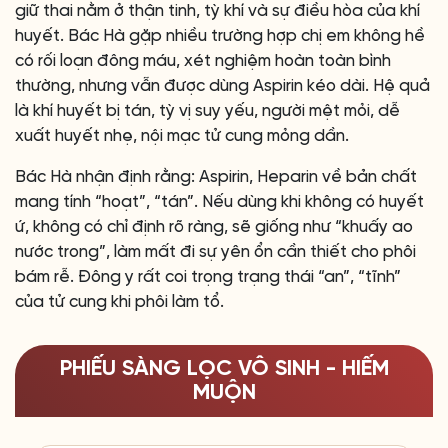
giữ thai nằm ở thận tinh, tỳ khí và sự điều hòa của khí
huyết. Bác Hà gặp nhiều trường hợp chị em không hề
có rối loạn đông máu, xét nghiệm hoàn toàn bình
thường, nhưng vẫn được dùng Aspirin kéo dài. Hệ quả
là khí huyết bị tán, tỳ vị suy yếu, người mệt mỏi, dễ
xuất huyết nhẹ, nội mạc tử cung mỏng dần.
Bác Hà nhận định rằng: Aspirin, Heparin về bản chất
mang tính “hoạt”, “tán”. Nếu dùng khi không có huyết
ứ, không có chỉ định rõ ràng, sẽ giống như “khuấy ao
nước trong”, làm mất đi sự yên ổn cần thiết cho phôi
bám rễ. Đông y rất coi trọng trạng thái “an”, “tĩnh”
của tử cung khi phôi làm tổ.
PHIẾU SÀNG LỌC VÔ SINH - HIẾM
MUỘN