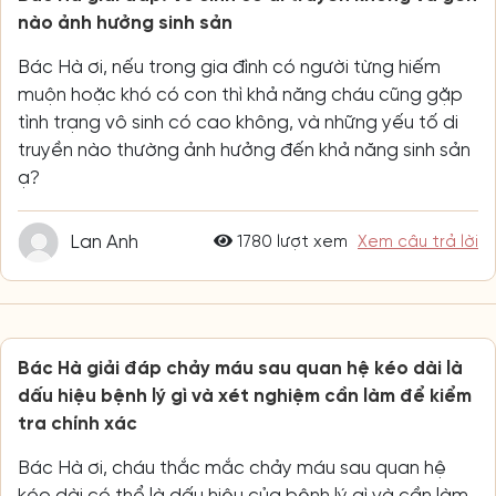
nào ảnh hưởng sinh sản
Bác Hà ơi, nếu trong gia đình có người từng hiếm
muộn hoặc khó có con thì khả năng cháu cũng gặp
tình trạng vô sinh có cao không, và những yếu tố di
truyền nào thường ảnh hưởng đến khả năng sinh sản
ạ?
Lan Anh
1780 lượt xem
Xem câu trả lời
Bác Hà giải đáp chảy máu sau quan hệ kéo dài là
dấu hiệu bệnh lý gì và xét nghiệm cần làm để kiểm
tra chính xác
Bác Hà ơi, cháu thắc mắc chảy máu sau quan hệ
kéo dài có thể là dấu hiệu của bệnh lý gì và cần làm