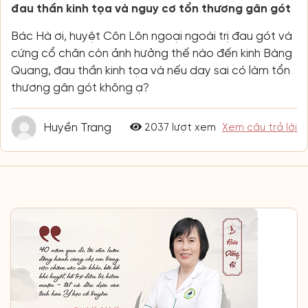
đau thần kinh tọa và nguy cơ tổn thương gân gót
Bác Hà ơi, huyệt Côn Lôn ngoại ngoài trị đau gót và
cứng cổ chân còn ảnh hưởng thế nào đến kinh Bàng
Quang, đau thần kinh tọa và nếu day sai có làm tổn
thương gân gót không ạ?
Huyền Trang
2037 lượt xem
Xem câu trả lời