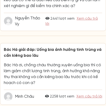
xét nghiệm gì để kiểm tra chính xác ạ?
Nguyễn Thảo
2441 lượt xem
Xem câu trả
Vy
lời
Bác Hà giải đáp: Uống bia ảnh hưởng tinh trùng và
cần kiêng bao lâu
Bác Hà ơi, chồng cháu thường xuyên uống bia thì có
làm giảm chất lượng tinh trùng, ảnh hưởng khả năng
thụ thai không và cần kiêng bao lâu trước khi có kế
hoạch có con ạ?
Minh Châu
2258 lượt xem
Xem câu trả lời