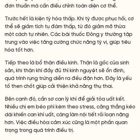
đơn thuần mà cần điều chỉnh toàn diện cơ thể.
Trước hết là kiện tỳ hóa thấp. Khi tỳ được phục hồi, cơ
thể sẽ giảm tích tụ đàm thấp, từ đó giảm mỡ thừa
một cách tự nhiên. Các bài thuốc Đông y thường tập
trung vào việc tăng cường chức năng tỳ vị, giúp tiêu
hóa tốt hơn.
Tiếp theo là bổ thận điều kinh. Thận là gốc của sinh
sản, khi thận khí đầy đủ thì kinh nguyệt sẽ ổn định,
quá trình rụng trứng diễn ra đều đặn hơn. Đây là yếu
tố then chốt giúp cải thiện khả năng thụ thai.
Bên cạnh đó, cần sơ can lý khí để giải tỏa uất kết.
Nhiều chị em béo phì kèm theo stress, căng thẳng kéo
dài khiến can khí uất, càng làm nội tiết rối loạn nặng
hơn. Việc điều hòa cảm xúc cũng là một phần quan
trọng trong quá trình điều trị.