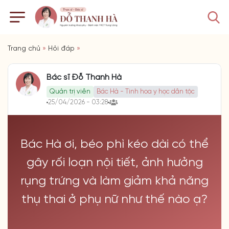
Trang chủ
»
Hỏi đáp
»
Bác sĩ Đỗ Thanh Hà
Quản trị viên
Bác Hà - Tinh hoa y học dân tộc
25/04/2026 - 03:28
Bác Hà ơi, béo phì kéo dài có thể
gây rối loạn nội tiết, ảnh hưởng
rụng trứng và làm giảm khả năng
thụ thai ở phụ nữ như thế nào ạ?