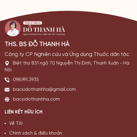
THS. BS ĐỖ THANH HÀ
Công ty CP Nghiên cứu và Ứng dụng Thuốc dân tộc
Biệt thự B31 ngõ 70 Nguyễn Thị Định, Thanh Xuân - Hà
Nội
098.991.3935
bacsidothanhha@gmail.com
bacsidothanhha.com
LIÊN KẾT HỮU ÍCH
Về Tôi
Chính sách & điều khoản