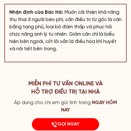
Nhận định của Bác Hà:
Muốn cải thiện khả năng
thụ thai ở người béo phì, cần điều trị từ gốc là cân
bằng tạng phủ, loại bỏ đàm thấp và phục hồi
chức năng sinh lý tự nhiên. Giảm cân chỉ là biểu
hiện bên ngoài, cốt lõi vẫn là điều hòa khí huyết
và nội tiết bên trong.
MIỄN PHÍ TƯ VẤN ONLINE VÀ
HỖ TRỢ ĐIỀU TRỊ TẠI NHÀ
Áp dụng cho chị em gửi tình trang
NGAY HÔM
NAY
GỌI NGAY