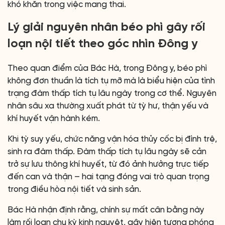
khó khăn trong việc mang thai.
Lý giải nguyên nhân béo phì gây rối
loạn nội tiết theo góc nhìn Đông y
Theo quan điểm của Bác Hà, trong Đông y, béo phì
không đơn thuần là tích tụ mỡ mà là biểu hiện của tình
trạng đàm thấp tích tụ lâu ngày trong cơ thể. Nguyên
nhân sâu xa thường xuất phát từ tỳ hư, thận yếu và
khí huyết vận hành kém.
Khi tỳ suy yếu, chức năng vận hóa thủy cốc bị đình trệ,
sinh ra đàm thấp. Đàm thấp tích tụ lâu ngày sẽ cản
trở sự lưu thông khí huyết, từ đó ảnh hưởng trực tiếp
đến can và thận – hai tạng đóng vai trò quan trọng
trong điều hòa nội tiết và sinh sản.
Bác Hà nhận định rằng, chính sự mất cân bằng này
làm rối loạn chu kỳ kinh nguyệt, gây hiện tượng phóng