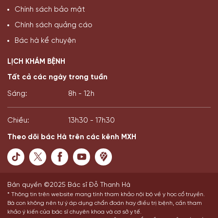
Chính sách bảo mật
Chính sách quảng cáo
Bác hà kể chuyện
LỊCH KHÁM BỆNH
Tất cả các ngày trong tuần
Sáng:
8h - 12h
Chiều:
13h30 - 17h30
Theo dõi bác Hà trên các kênh MXH
Bản quyền ©2025 Bác sĩ Đỗ Thanh Hà
* Thông tin trên website mang tính tham khảo nội bộ về y học cổ truyền.
Bà con không nên tự ý áp dụng chẩn đoán hay điều trị bệnh, cần tham
khảo ý kiến của bác sĩ chuyên khoa và cơ sở y tế.