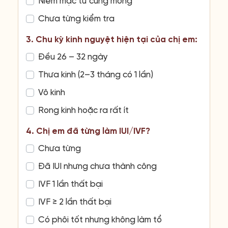
Niêm mạc tử cung mỏng
Chưa từng kiểm tra
3. Chu kỳ kinh nguyệt hiện tại của chị em:
Đều 26 – 32 ngày
Thưa kinh (2–3 tháng có 1 lần)
Vô kinh
Rong kinh hoặc ra rất ít
4. Chị em đã từng làm IUI/IVF?
Chưa từng
Đã IUI nhưng chưa thành công
IVF 1 lần thất bại
IVF ≥ 2 lần thất bại
Có phôi tốt nhưng không làm tổ