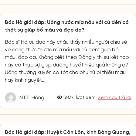
Bác Hà giải đáp: Uống nước mía nấu với củ dền có
thật sự giúp bổ máu và đẹp da?
Bác sĩ Hà ơi, dạo này cháu thấy nhiều người chia sẻ
về công thức “nước mía nấu với củ dền” giúp bổ
máu, đẹp da. Không biết theo Đông y thì sự kết hợp
này có thực sự giúp dưỡng huyết hiệu quả không ạ?
Uống thường xuyên có tốt cho phụ nữ bị thiếu máu
hay kinh nguyệt...
NTT. Hồng
3834 lượt xem
Xem câu trả lời
Bác Hà giải đáp: Huyệt Côn Lôn, kinh Bàng Quang,