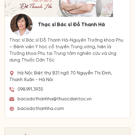
Thạc sĩ Bác sĩ Đỗ Thanh Hà
Thạc sĩ Bác sĩ Đỗ Thanh Hà-Nguyên Trưởng khoa Phụ
– Bệnh viện Y học cổ truyền Trung ương, hiện là
Trưởng khoa Phụ tại Trung tâm nghiên cứu và ứng
dụng Thuốc Dân Tộc
Hà Nội: Biệt thự B31 ngõ 70 Nguyễn Thị Định,
Thanh Xuân - Hà Nội
098.991.3935
bacsidothanhha@thuocdantoc.vn
bacsidothanhha.com