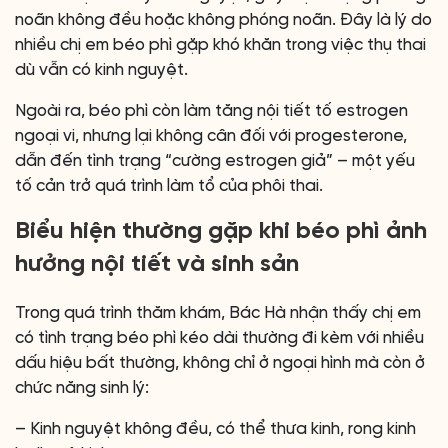
noãn không đều hoặc không phóng noãn. Đây là lý do
nhiều chị em béo phì gặp khó khăn trong việc thụ thai
dù vẫn có kinh nguyệt.
Ngoài ra, béo phì còn làm tăng nội tiết tố estrogen
ngoại vi, nhưng lại không cân đối với progesterone,
dẫn đến tình trạng “cường estrogen giả” – một yếu
tố cản trở quá trình làm tổ của phôi thai.
Biểu hiện thường gặp khi béo phì ảnh
hưởng nội tiết và sinh sản
Trong quá trình thăm khám, Bác Hà nhận thấy chị em
có tình trạng béo phì kéo dài thường đi kèm với nhiều
dấu hiệu bất thường, không chỉ ở ngoại hình mà còn ở
chức năng sinh lý:
– Kinh nguyệt không đều, có thể thưa kinh, rong kinh