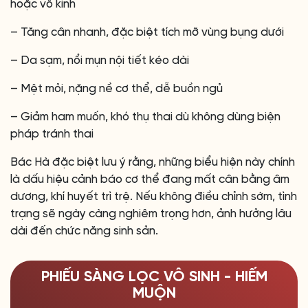
hoặc vô kinh
– Tăng cân nhanh, đặc biệt tích mỡ vùng bụng dưới
– Da sạm, nổi mụn nội tiết kéo dài
– Mệt mỏi, nặng nề cơ thể, dễ buồn ngủ
– Giảm ham muốn, khó thụ thai dù không dùng biện
pháp tránh thai
Bác Hà đặc biệt lưu ý rằng, những biểu hiện này chính
là dấu hiệu cảnh báo cơ thể đang mất cân bằng âm
dương, khí huyết trì trệ. Nếu không điều chỉnh sớm, tình
trạng sẽ ngày càng nghiêm trọng hơn, ảnh hưởng lâu
dài đến chức năng sinh sản.
PHIẾU SÀNG LỌC VÔ SINH - HIẾM
MUỘN