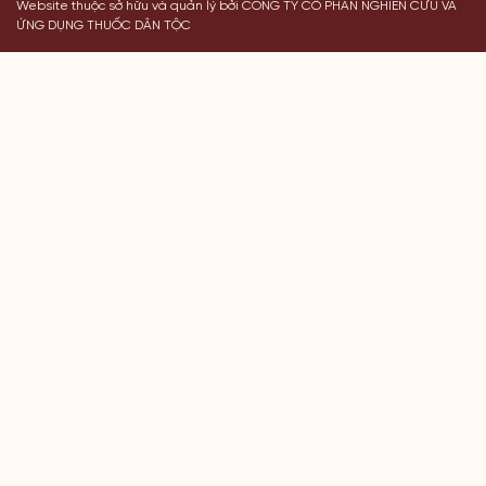
Website thuộc sở hữu và quản lý bởi CÔNG TY CỔ PHẦN NGHIÊN CỨU VÀ
ỨNG DỤNG THUỐC DÂN TỘC