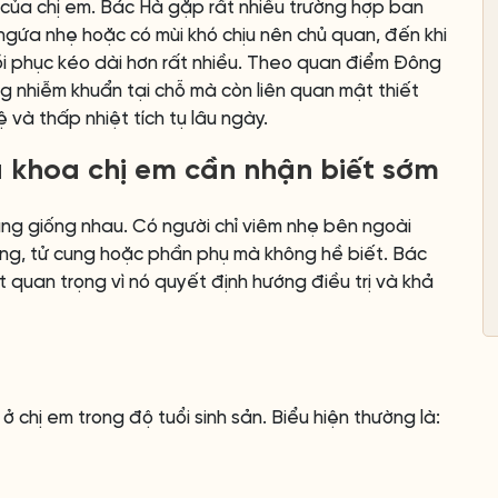
lý của chị em. Bác Hà gặp rất nhiều trường hợp ban
, ngứa nhẹ hoặc có mùi khó chịu nên chủ quan, đến khi
hồi phục kéo dài hơn rất nhiều. Theo quan điểm Đông
ng nhiễm khuẩn tại chỗ mà còn liên quan mật thiết
ệ và thấp nhiệt tích tụ lâu ngày.
 khoa chị em cần nhận biết sớm
ng giống nhau. Có người chỉ viêm nhẹ bên ngoài
ung, tử cung hoặc phần phụ mà không hề biết. Bác
 quan trọng vì nó quyết định hướng điều trị và khả
 chị em trong độ tuổi sinh sản. Biểu hiện thường là: