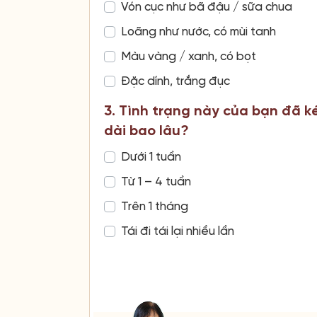
Vón cục như bã đậu / sữa chua
Loãng như nước, có mùi tanh
Màu vàng / xanh, có bọt
Đặc dính, trắng đục
3. Tình trạng này của bạn đã k
dài bao lâu?
Dưới 1 tuần
Từ 1 – 4 tuần
Trên 1 tháng
Tái đi tái lại nhiều lần