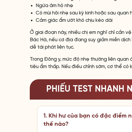
Ngứa âm hộ nhẹ
Có mùi hôi nhẹ sau kỳ kinh hoặc sau quan 
Cảm giác ẩm ướt khó chịu kéo dài
Ở giai đoạn này, nhiều chị em nghĩ chỉ cần vệ
Bác Hà, nếu cơ địa đang suy giảm miễn dịch h
dễ tái phát liên tục.
Trong Đông y, mức độ nhẹ thường liên quan đ
tiêu ẩm thấp. Nếu điều chỉnh sớm, cơ thể có 
PHIẾU TEST NHANH 
1. Khí hư của bạn có đặc điểm 
thế nào?