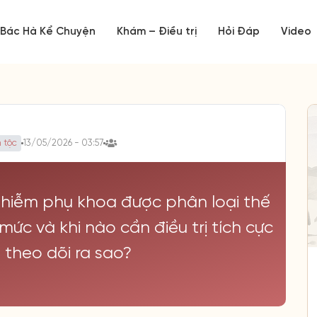
Bác Hà Kể Chuyện
Khám – Điều trị
Hỏi Đáp
Video
 tộc
13/05/2026 - 03:57
nhiễm phụ khoa được phân loại thế
mức và khi nào cần điều trị tích cực
 theo dõi ra sao?