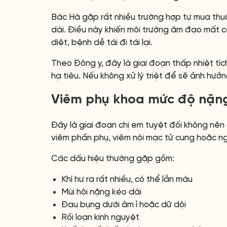
Bác Hà gặp rất nhiều trường hợp tự mua thu
dài. Điều này khiến môi trường âm đạo mất câ
diệt, bệnh dễ tái đi tái lại.
Theo Đông y, đây là giai đoạn thấp nhiệt tích
hạ tiêu. Nếu không xử lý triệt để sẽ ảnh hưở
Viêm phụ khoa mức độ nặn
Đây là giai đoạn chị em tuyệt đối không nên 
viêm phần phụ, viêm nội mạc tử cung hoặc ng
Các dấu hiệu thường gặp gồm:
Khí hư ra rất nhiều, có thể lẫn máu
Mùi hôi nặng kéo dài
Đau bụng dưới âm ỉ hoặc dữ dội
Rối loạn kinh nguyệt