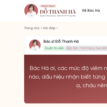
Về Bác Hà
Trang chủ
»
Hỏi đáp
»
Bác sĩ Đỗ Thanh Hà
Quản trị viên
Bác Hà - Tinh hoa y học dân
Bác Hà ơi, các mức độ viêm 
nào, dấu hiệu nhận biết từng 
ạ, cháu nên