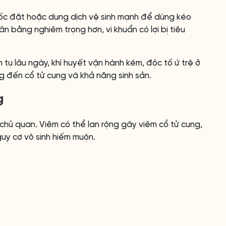
ốc đặt hoặc dung dịch vệ sinh mạnh để dùng kéo
n bằng nghiêm trọng hơn, vi khuẩn có lợi bị tiêu
 tụ lâu ngày, khí huyết vận hành kém, độc tố ứ trệ ở
ng đến cổ tử cung và khả năng sinh sản.
g
chủ quan. Viêm có thể lan rộng gây viêm cổ tử cung,
uy cơ vô sinh hiếm muộn.