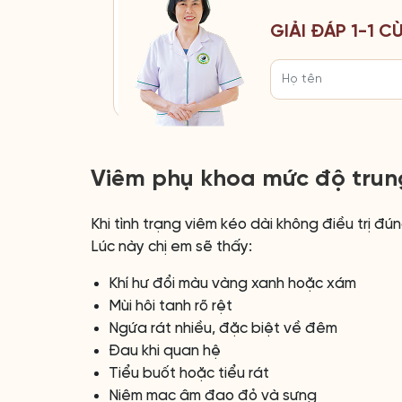
GIẢI ĐÁP 1-1 
Viêm phụ khoa mức độ trun
Khi tình trạng viêm kéo dài không điều trị đú
Lúc này chị em sẽ thấy:
Khí hư đổi màu vàng xanh hoặc xám
Mùi hôi tanh rõ rệt
Ngứa rát nhiều, đặc biệt về đêm
Đau khi quan hệ
Tiểu buốt hoặc tiểu rát
Niêm mạc âm đạo đỏ và sưng