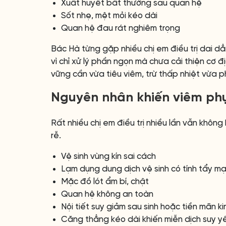
Xuất huyết bất thường sau quan hệ
Sốt nhẹ, mệt mỏi kéo dài
Quan hệ đau rát nghiêm trọng
Bác Hà từng gặp nhiều chị em điều trị dai dẳ
vì chỉ xử lý phần ngọn mà chưa cải thiện cơ 
vững cần vừa tiêu viêm, trừ thấp nhiệt vừa 
Nguyên nhân khiến viêm phụ
Rất nhiều chị em điều trị nhiều lần vẫn khôn
rễ.
Vệ sinh vùng kín sai cách
Lạm dụng dung dịch vệ sinh có tính tẩy m
Mặc đồ lót ẩm bí, chật
Quan hệ không an toàn
Nội tiết suy giảm sau sinh hoặc tiền mãn ki
Căng thẳng kéo dài khiến miễn dịch suy y