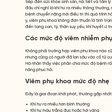
tiếp đến sức khỏe sinh sản, nội tiết và tâm 
đầu chỉ nghĩ là khí hư ra nhiều thông thường
bệnh chuyển nặng mới điều trị thì quá trình 
y, viêm phụ khoa không đơn thuần là tình trạ
đến tạng can, tỳ, thận suy yếu, khí huyết ứ tr
Các mức độ viêm nhiễm phụ
Không phải trường hợp viêm phụ khoa nào cũ
nhưng cũng có người đã lan sâu vào cổ tử c
Hà nhận thấy việc phân chia mức độ bệnh rất
năng phục hồi.
Viêm phụ khoa mức độ nhẹ
Đây là giai đoạn khởi phát, thường gặp nhất ở
Khí hư ra nhiều hơn bình thường
Khí hư màu trắng đục hoặc hơi vàng