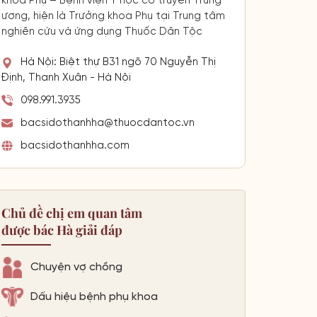
khoa Phụ – Bệnh viện Y học cổ truyền Trung
ương, hiện là Trưởng khoa Phụ tại Trung tâm
nghiên cứu và ứng dụng Thuốc Dân Tộc
Hà Nội: Biệt thự B31 ngõ 70 Nguyễn Thị
Định, Thanh Xuân - Hà Nội
098.991.3935
bacsidothanhha@thuocdantoc.vn
bacsidothanhha.com
Chủ đề chị em quan tâm
được bác Hà giải đáp
Chuyện vợ chồng
Dấu hiệu bệnh phụ khoa