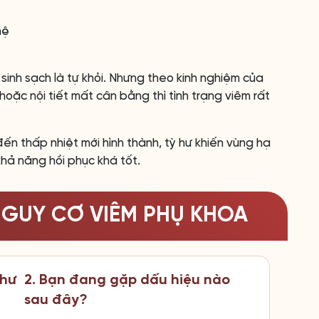
hệ
 sinh sạch là tự khỏi. Nhưng theo kinh nghiệm của
oặc nội tiết mất cân bằng thì tình trạng viêm rất
ến thấp nhiệt mới hình thành, tỳ hư khiến vùng hạ
khả năng hồi phục khá tốt.
NGUY CƠ VIÊM PHỤ KHOA
như
2. Bạn đang gặp dấu hiệu nào
sau đây?