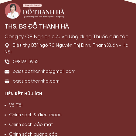
THS. BS ĐỖ THANH HÀ
Công ty CP Nghiên cứu và Ứng dụng Thuốc dân tộc
Biệt thự B31 ngõ 70 Nguyễn Thị Định, Thanh Xuân - Hà
Nội
098.991.3935
bacsidothanhha@gmail.com
bacsidothanhha.com
LIÊN KẾT HỮU ÍCH
Về Tôi
Chính sách & điều khoản
Chính sách bảo mật
Chính sách quảng cáo