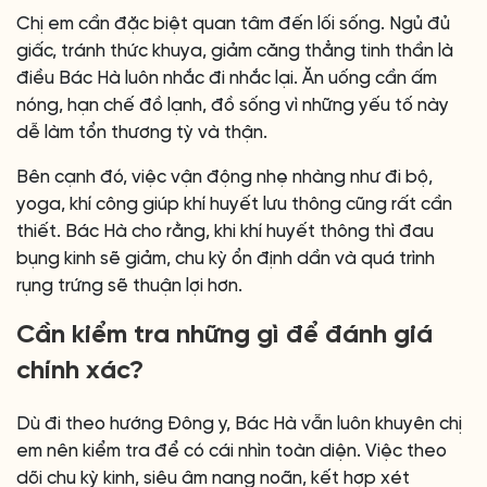
Chị em cần đặc biệt quan tâm đến lối sống. Ngủ đủ
giấc, tránh thức khuya, giảm căng thẳng tinh thần là
điều Bác Hà luôn nhắc đi nhắc lại. Ăn uống cần ấm
nóng, hạn chế đồ lạnh, đồ sống vì những yếu tố này
dễ làm tổn thương tỳ và thận.
Bên cạnh đó, việc vận động nhẹ nhàng như đi bộ,
yoga, khí công giúp khí huyết lưu thông cũng rất cần
thiết. Bác Hà cho rằng, khi khí huyết thông thì đau
bụng kinh sẽ giảm, chu kỳ ổn định dần và quá trình
rụng trứng sẽ thuận lợi hơn.
Cần kiểm tra những gì để đánh giá
chính xác?
Dù đi theo hướng Đông y, Bác Hà vẫn luôn khuyên chị
em nên kiểm tra để có cái nhìn toàn diện. Việc theo
dõi chu kỳ kinh, siêu âm nang noãn, kết hợp xét