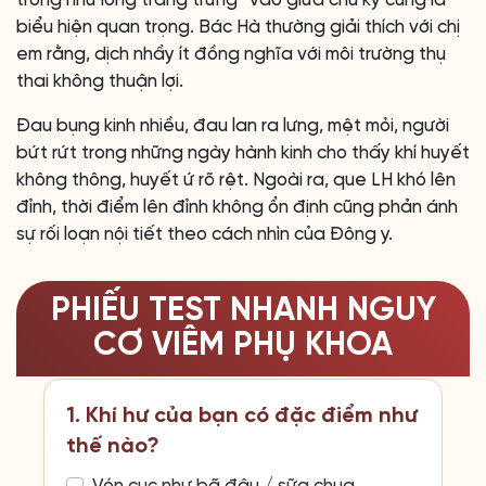
trong như lòng trắng trứng” vào giữa chu kỳ cũng là
biểu hiện quan trọng. Bác Hà thường giải thích với chị
em rằng, dịch nhầy ít đồng nghĩa với môi trường thụ
thai không thuận lợi.
Đau bụng kinh nhiều, đau lan ra lưng, mệt mỏi, người
bứt rứt trong những ngày hành kinh cho thấy khí huyết
không thông, huyết ứ rõ rệt. Ngoài ra, que LH khó lên
đỉnh, thời điểm lên đỉnh không ổn định cũng phản ánh
sự rối loạn nội tiết theo cách nhìn của Đông y.
PHIẾU TEST NHANH NGUY
CƠ VIÊM PHỤ KHOA
1. Khí hư của bạn có đặc điểm như
thế nào?