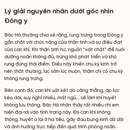
Lý giải nguyên nhân dưới góc nhìn
Đông y
Bác Hà thường chia sẻ rằng, rụng trứng trong Đông y
gắn chặt với chức năng của thận tinh và sự điều đạt
của can khí. Khi thận tinh hư, nguồn “vật chất” để nuôi
dưỡng noãn không đủ, trứng khó phát triển và khó
rụng đúng thời điểm. Điều này khiến chu kỳ kinh trở
nên thất thường, lúc sớm lúc muộn, thậm chí có chu kỳ
không rụng trứng.
Bên cạnh đó, can khí uất kết do căng thẳng, áp lực
kéo dài, suy nghĩ nhiều, mất ngủ… sẽ làm khí huyết
không lưu thông. Bác Hà nhận thấy rất nhiều chị em
hiện đại rơi vào tình trạng này. Khi can khí không
thông, huyết ứ lại ở hạ tiêu, gây đau bụng kinh dữ dội
và ảnh hưởng trực tiếp đến quá trình phóng noãn.