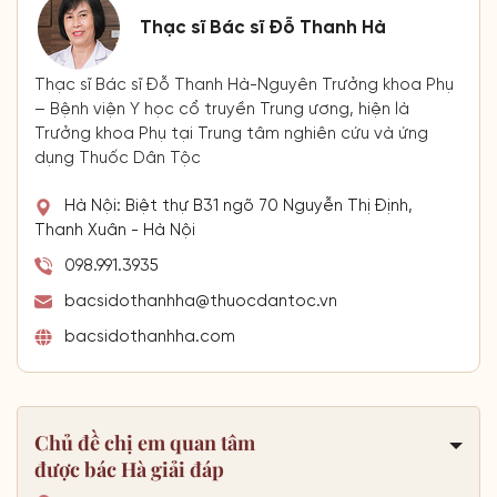
Thạc sĩ Bác sĩ Đỗ Thanh Hà
Thạc sĩ Bác sĩ Đỗ Thanh Hà-Nguyên Trưởng khoa Phụ
– Bệnh viện Y học cổ truyền Trung ương, hiện là
Trưởng khoa Phụ tại Trung tâm nghiên cứu và ứng
dụng Thuốc Dân Tộc
Hà Nội: Biệt thự B31 ngõ 70 Nguyễn Thị Định,
Thanh Xuân - Hà Nội
098.991.3935
bacsidothanhha@thuocdantoc.vn
bacsidothanhha.com
Chủ đề chị em quan tâm
được bác Hà giải đáp