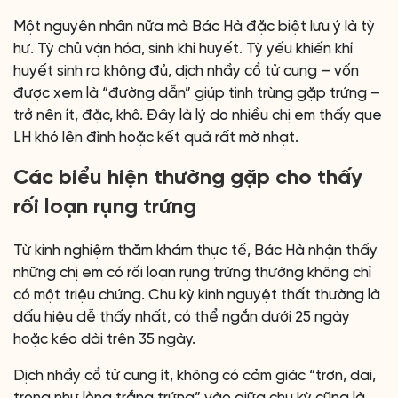
Một nguyên nhân nữa mà Bác Hà đặc biệt lưu ý là tỳ
hư. Tỳ chủ vận hóa, sinh khí huyết. Tỳ yếu khiến khí
huyết sinh ra không đủ, dịch nhầy cổ tử cung – vốn
được xem là “đường dẫn” giúp tinh trùng gặp trứng –
trở nên ít, đặc, khô. Đây là lý do nhiều chị em thấy que
LH khó lên đỉnh hoặc kết quả rất mờ nhạt.
Các biểu hiện thường gặp cho thấy
rối loạn rụng trứng
Từ kinh nghiệm thăm khám thực tế, Bác Hà nhận thấy
những chị em có rối loạn rụng trứng thường không chỉ
có một triệu chứng. Chu kỳ kinh nguyệt thất thường là
dấu hiệu dễ thấy nhất, có thể ngắn dưới 25 ngày
hoặc kéo dài trên 35 ngày.
Dịch nhầy cổ tử cung ít, không có cảm giác “trơn, dai,