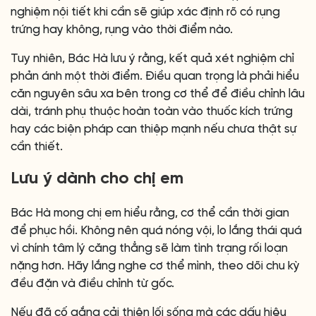
nghiệm nội tiết khi cần sẽ giúp xác định rõ có rụng
trứng hay không, rụng vào thời điểm nào.
Tuy nhiên, Bác Hà lưu ý rằng, kết quả xét nghiệm chỉ
phản ánh một thời điểm. Điều quan trọng là phải hiểu
căn nguyên sâu xa bên trong cơ thể để điều chỉnh lâu
dài, tránh phụ thuộc hoàn toàn vào thuốc kích trứng
hay các biện pháp can thiệp mạnh nếu chưa thật sự
cần thiết.
Lưu ý dành cho chị em
Bác Hà mong chị em hiểu rằng, cơ thể cần thời gian
để phục hồi. Không nên quá nóng vội, lo lắng thái quá
vì chính tâm lý căng thẳng sẽ làm tình trạng rối loạn
nặng hơn. Hãy lắng nghe cơ thể mình, theo dõi chu kỳ
đều đặn và điều chỉnh từ gốc.
Nếu đã cố gắng cải thiện lối sống mà các dấu hiệu