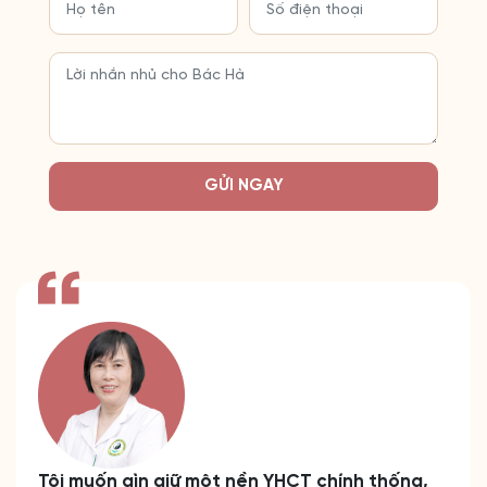
GỬI NGAY
Tôi muốn gìn giữ một nền YHCT chính thống,