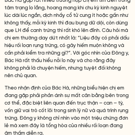
Bác Hà gặp rất nhiều trường hợp chị em tìm đến trong
tâm trạng lo lắng, hoang mang khi chu kỳ kinh nguyệt
lúc dài lúc ngắn, dịch nhầy cổ tử cung ít hoặc gần như
không thấy, mỗi kỳ kinh thì đau bụng dữ dội, còn dùng
que LH để canh trứng thì rất khó lên đỉnh. Câu hỏi mà
chị em thường day dứt nhất là: “Liệu đây có phải dấu
hiệu rối loạn rụng trứng, có gây hiếm muộn không và
cần phải kiểm tra những gì?”. Với góc nhìn của Đông y,
Bác Hà rất thấu hiểu nỗi lo này và cho rằng đây
không phải là chuyện hiếm, nhưng tuyệt đối không
nên chủ quan.
Theo nhận định của Bác Hà, những biểu hiện chị em
đang gặp phải phản ánh sự mất cân bằng bên trong
cơ thể, đặc biệt liên quan đến trục thận – can – tỳ,
vốn giữ vai trò cốt lõi trong sinh lý nữ và quá trình rụng
trứng. Đông y không chỉ nhìn vào một triệu chứng đơn
lẻ mà xem đây là tổng hòa của nhiều rối loạn đang
âm thầm diễn ra.