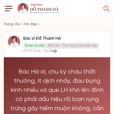
Trang chủ
»
Hỏi đáp
»
Bác sĩ Đỗ Thanh Hà
Quản trị viên
Bác Hà - Tinh hoa y học dân tộc
17/01/2026 - 04:28
Bác Hà ơi, chu kỳ cháu thất
thường, ít dịch nhầy, đau bụng
kinh nhiều và que LH khó lên đỉnh
có phải dấu hiệu rối loạn rụng
trứng gây hiếm muộn không, cần