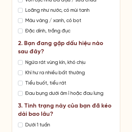
Vón cục như bã đậu / sữa chua
Loãng như nước, có mùi tanh
Màu vàng / xanh, có bọt
Đặc dính, trắng đục
2. Bạn đang gặp dấu hiệu nào
sau đây?
Ngứa rát vùng kín, khó chịu
Khí hư ra nhiều bất thường
Tiểu buốt, tiểu rát
Đau bụng dưới âm ỉ hoặc đau lưng
3. Tình trạng này của bạn đã kéo
dài bao lâu?
Dưới 1 tuần