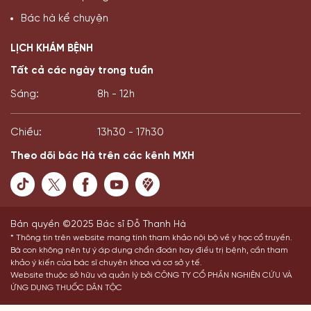
Bác hà kể chuyện
LỊCH KHÁM BỆNH
Tất cả các ngày trong tuần
Sáng:
8h - 12h
Chiều:
13h30 - 17h30
Theo dõi bác Hà trên các kênh MXH
Bản quyền ©2025 Bác sĩ Đỗ Thanh Hà
* Thông tin trên website mang tính tham khảo nội bộ về y học cổ truyền.
Bà con không nên tự ý áp dụng chẩn đoán hay điều trị bệnh, cần tham
khảo ý kiến của bác sĩ chuyên khoa và cơ sở y tế.
Website thuộc sở hữu và quản lý bởi CÔNG TY CỔ PHẦN NGHIÊN CỨU VÀ
ỨNG DỤNG THUỐC DÂN TỘC