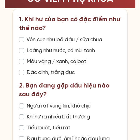
1. Khí hư của bạn có đặc điểm như
thế nào?
Vón cục như bã đậu / sữa chua
Loãng như nước, có mùi tanh
Màu vàng / xanh, có bọt
Đặc dính, trắng đục
2. Bạn đang gặp dấu hiệu nào
sau đây?
Ngứa rát vùng kín, khó chịu
Khí hư ra nhiều bất thường
Tiểu buốt, tiểu rát
Đau bụng dưới âm ỉ hoặc đau lưng