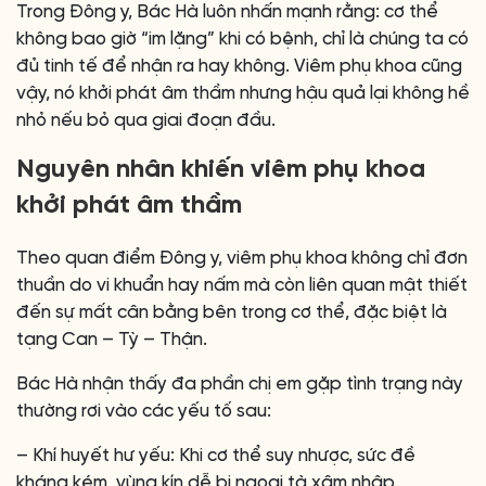
Trong Đông y, Bác Hà luôn nhấn mạnh rằng: cơ thể
không bao giờ “im lặng” khi có bệnh, chỉ là chúng ta có
đủ tinh tế để nhận ra hay không. Viêm phụ khoa cũng
vậy, nó khởi phát âm thầm nhưng hậu quả lại không hề
nhỏ nếu bỏ qua giai đoạn đầu.
Nguyên nhân khiến viêm phụ khoa
khởi phát âm thầm
Theo quan điểm Đông y, viêm phụ khoa không chỉ đơn
thuần do vi khuẩn hay nấm mà còn liên quan mật thiết
đến sự mất cân bằng bên trong cơ thể, đặc biệt là
tạng Can – Tỳ – Thận.
Bác Hà nhận thấy đa phần chị em gặp tình trạng này
thường rơi vào các yếu tố sau:
– Khí huyết hư yếu: Khi cơ thể suy nhược, sức đề
kháng kém, vùng kín dễ bị ngoại tà xâm nhập.