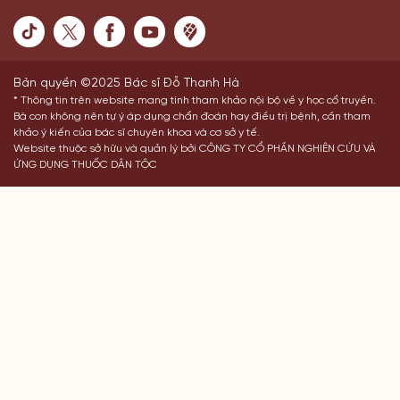
Bản quyền ©2025 Bác sĩ Đỗ Thanh Hà
* Thông tin trên website mang tính tham khảo nội bộ về y học cổ truyền.
Bà con không nên tự ý áp dụng chẩn đoán hay điều trị bệnh, cần tham
khảo ý kiến của bác sĩ chuyên khoa và cơ sở y tế.
Website thuộc sở hữu và quản lý bởi CÔNG TY CỔ PHẦN NGHIÊN CỨU VÀ
ỨNG DỤNG THUỐC DÂN TỘC