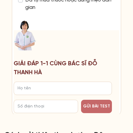
Đã tự mua thuốc hoặc dùng mẹo dân
gian
GIẢI ĐÁP 1-1 CÙNG BÁC SĨ ĐỖ
THANH HÀ
GỬI BÀI TEST