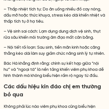
– Thấp nhiệt tích tụ: Do ăn uống nhiều đồ cay nóng,
dầu mỡ hoặc thức khuya, stress kéo dài khiến nhiệt và
thấp tích tụ ở hạ tiêu.
– Vệ sinh sai cách: Lạm dụng dung dịch vệ sinh, thụt
rửa sâu khiến môi trường âm đạo mất cân bằng.
– Nội tiết rối loạn: Sau sinh, tiền mãn kinh hoặc căng
thẳng kéo dài làm suy giảm chức năng sinh lý tự nhiên.
Bác Hà khẳng định rằng: chính sự kết hợp giữa “nội
hư” và “ngoại tà” là nền tảng khiến viêm phụ khoa dễ
hình thành mà không biểu hiện rầm rộ ngay từ đầu.
Các dấu hiệu kín đáo chị em thường
bỏ qua
Không phải lúc nào viêm phụ khoa cũng biểu hiện