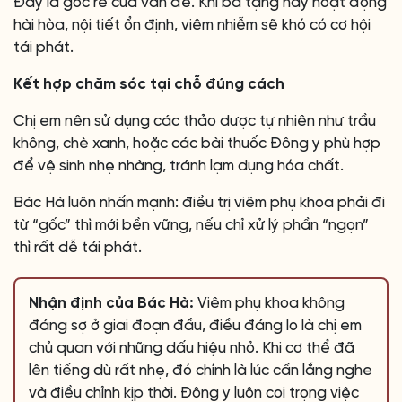
Đây là gốc rễ của vấn đề. Khi ba tạng này hoạt động
hài hòa, nội tiết ổn định, viêm nhiễm sẽ khó có cơ hội
tái phát.
Kết hợp chăm sóc tại chỗ đúng cách
Chị em nên sử dụng các thảo dược tự nhiên như trầu
không, chè xanh, hoặc các bài thuốc Đông y phù hợp
để vệ sinh nhẹ nhàng, tránh lạm dụng hóa chất.
Bác Hà luôn nhấn mạnh: điều trị viêm phụ khoa phải đi
từ “gốc” thì mới bền vững, nếu chỉ xử lý phần “ngọn”
thì rất dễ tái phát.
Nhận định của Bác Hà:
Viêm phụ khoa không
đáng sợ ở giai đoạn đầu, điều đáng lo là chị em
chủ quan với những dấu hiệu nhỏ. Khi cơ thể đã
lên tiếng dù rất nhẹ, đó chính là lúc cần lắng nghe
và điều chỉnh kịp thời. Đông y luôn coi trọng việc