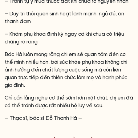
– Tránh tự ý mua thuốc đặt khi chưa rõ nguyên nhân
– Duy trì thói quen sinh hoạt lành mạnh: ngủ đủ, ăn
thanh đạm
– Khám phụ khoa định kỳ ngay cả khi chưa có triệu
chứng rõ ràng
Bác Hà luôn mong rằng chị em sẽ quan tâm đến cơ
thể mình nhiều hơn, bởi sức khỏe phụ khoa không chỉ
ảnh hưởng đến chất lượng cuộc sống mà còn liên
quan trực tiếp đến thiên chức làm mẹ và hạnh phúc
gia đình.
Chỉ cần lắng nghe cơ thể sớm hơn một chút, chị em đã
có thể tránh được rất nhiều hệ lụy về sau.
— Thạc sĩ, bác sĩ Đỗ Thanh Hà —