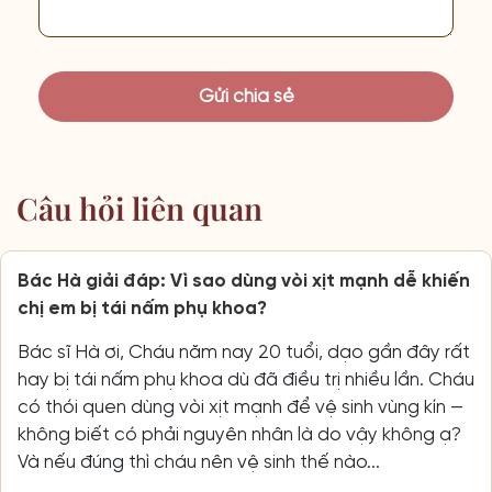
Câu hỏi liên quan
Bác Hà giải đáp: Vì sao dùng vòi xịt mạnh dễ khiến
chị em bị tái nấm phụ khoa?
Bác sĩ Hà ơi, Cháu năm nay 20 tuổi, dạo gần đây rất
hay bị tái nấm phụ khoa dù đã điều trị nhiều lần. Cháu
có thói quen dùng vòi xịt mạnh để vệ sinh vùng kín —
không biết có phải nguyên nhân là do vậy không ạ?
Và nếu đúng thì cháu nên vệ sinh thế nào...