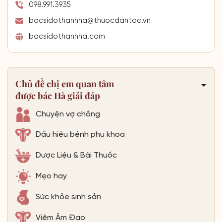
098.991.3935
bacsidothanhha@thuocdantoc.vn
bacsidothanhha.com
Chủ đề chị em quan tâm
được bác Hà giải đáp
Chuyện vợ chồng
Dấu hiệu bệnh phụ khoa
Dược Liệu & Bài Thuốc
Mẹo hay
Sức khỏe sinh sản
Viêm Âm Đạo