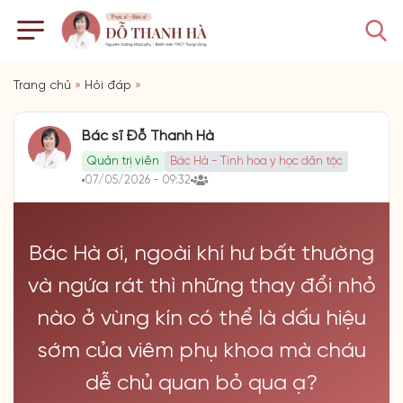
Trang chủ
»
Hỏi đáp
»
Bác sĩ Đỗ Thanh Hà
Quản trị viên
Bác Hà - Tinh hoa y học dân tộc
07/05/2026 - 09:32
Bác Hà ơi, ngoài khí hư bất thường
và ngứa rát thì những thay đổi nhỏ
nào ở vùng kín có thể là dấu hiệu
sớm của viêm phụ khoa mà cháu
dễ chủ quan bỏ qua ạ?