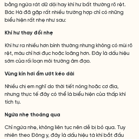
bằng ngứa rát dữ dội hay khí hư bất thường rõ rệt.
Bác Hà đã gặp rất nhiều trường hợp chỉ có những
biểu hiện rất nhẹ như sau:
Khí hư thay đổi nhẹ
Khí hư ra nhiều hơn bình thường nhưng không có mùi rõ
rệt, màu chỉ hơi đục hoặc loãng hơn. Đây là dấu hiệu
sớm của rối loạn môi trường âm đạo.
Vùng kín hơi ẩm ướt kéo dài
Nhiều chị em nghĩ do thời tiết nóng hoặc cơ địa,
nhưng thực tế đây có thể là biểu hiện của thấp khí
tích tụ.
Ngứa nhẹ thoáng qua
Chỉ ngứa nhẹ, không liên tục nên dễ bị bỏ qua. Tuy
nhiên theo Đông y, đây là dấu hiệu tà khí bắt đầu