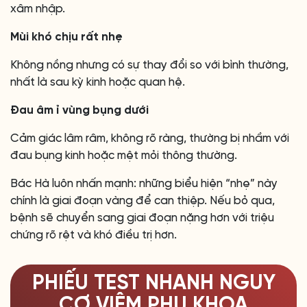
xâm nhập.
Mùi khó chịu rất nhẹ
Không nồng nhưng có sự thay đổi so với bình thường,
nhất là sau kỳ kinh hoặc quan hệ.
Đau âm ỉ vùng bụng dưới
Cảm giác lâm râm, không rõ ràng, thường bị nhầm với
đau bụng kinh hoặc mệt mỏi thông thường.
Bác Hà luôn nhấn mạnh: những biểu hiện “nhẹ” này
chính là giai đoạn vàng để can thiệp. Nếu bỏ qua,
bệnh sẽ chuyển sang giai đoạn nặng hơn với triệu
chứng rõ rệt và khó điều trị hơn.
PHIẾU TEST NHANH NGUY
CƠ VIÊM PHỤ KHOA