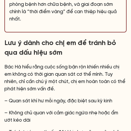
phòng bệnh hơn chữa bệnh, và giai đoạn sớm
chính là “thời điểm vàng” để can thiệp hiệu quả
nhất.
Lưu ý dành cho chị em để tránh bỏ
qua dấu hiệu sớm
Bác Hà hiểu rằng cuộc sống bận rộn khiến nhiều chị
em không có thời gian quan sát cơ thể mình. Tuy
nhiên, chỉ cần chú ý một chút, chị em hoàn toàn có thể
phát hiện sớm vấn đề.
– Quan sát khí hư mỗi ngày, đặc biệt sau kỳ kinh
– Không chủ quan với cảm giác ngứa nhẹ hoặc ẩm
ướt kéo dài