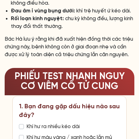
không điều hòa.
Đau âm ỉ vùng bụng dưới:
khí trệ huyết ứ kéo dài.
Rối loạn kinh nguyệt:
chu kỳ không đều, lượng kinh
thay đổi thất thường.
Bác Hà lưu ý rằng khi đã xuất hiện đồng thời các triệu
chứng này, bệnh không còn ở giai đoạn nhẹ và cần
được xử lý toàn diện cả triệu chứng lẫn căn nguyên.
PHIẾU TEST NHANH NGUY
CƠ VIÊM CỔ TỬ CUNG
1. Bạn đang gặp dấu hiệu nào sau
đây?
Khí hư ra nhiều kéo dài
Khí hư màu vàng / xanh hoặc lẫn mủ