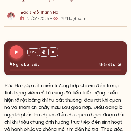
Bác sĩ Đỗ Thanh Hà
15/06/2026 -
1971 lượt xem
1.5×
🎙️ Nghe bài viết
Nhấn để phát
Bác Hà gặp rất nhiều trường hợp chị em đến trong
tình trạng viêm cổ tử cung đã tiến triển nặng, biểu
hiện rõ rệt bằng khí hư bất thường, đau rát khi quan
hệ và thậm chí chảy máu sau giao hợp. Điều đáng lo
ngại là phần lớn chị em đều chủ quan ở giai đoạn đầu,
chỉ khi triệu chứng ảnh hưởng trực tiếp đến sinh hoạt
và hạnh phúc vợ chồng mới tìm đến hỗ trợ. Theo góc