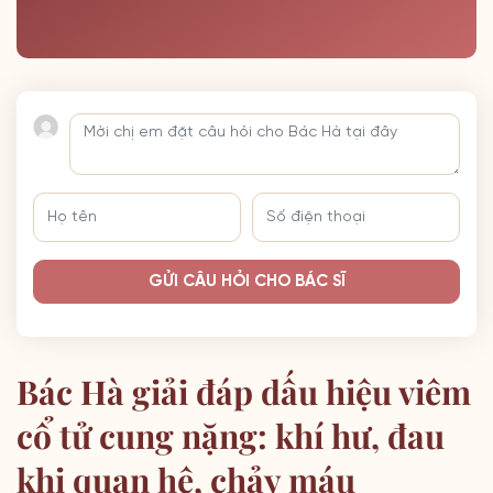
GỬI CÂU HỎI CHO BÁC SĨ
Bác Hà giải đáp dấu hiệu viêm
cổ tử cung nặng: khí hư, đau
khi quan hệ, chảy máu