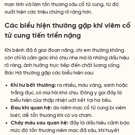
mạn tính và làm tổn thương sâu cổ tử cung, từ đó
xuất hiện các triệu chứng rõ ràng hơn.
Các biểu hiện thường gặp khi viêm cổ
tử cung tiến triển nặng
Khi bệnh đã ở giai đoạn nặng, chị em thường không
còn chỉ là cảm giác khó chịu nhẹ mà là những dấu hiệu
rõ ràng, ảnh hưởng trực tiếp đến chất lượng sống.
Bác Hà thường gặp các biểu hiện sau:
Khí hư bất thường:
ra nhiều, màu vàng, xanh hoặc
trắng đục, có mùi hôi khó chịu. Đông y gọi đây là
biểu hiện của thấp nhiệt uất kết tại hạ tiêu.
Đau khi quan hệ:
do niêm mạc cổ tử cung bị viêm
loét, dễ tổn thương khi có va chạm.
Chảy máu sau quan hệ:
đây là dấu hiệu cảnh báo
mức độ tổn thương niêm mạc đã sâu, khí huyết