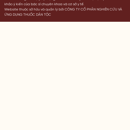
khảo ý kiến của bác sĩ chuyên khoa và cơ sở y tế.
Website thuộc sở hữu và quản lý bởi CÔNG TY CỔ PHẦN NGHIÊN CỨU VÀ
ỨNG DỤNG THUỐC DÂN TỘC