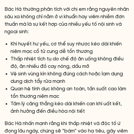
Bác Hà thường phân tích với chị em rằng nguyên nhân
sâu xa không chỉ nằm ở vi khuẩn hay viêm nhiễm đơn
thuần mà là sự kết hợp của nhiều yếu tố nội sinh và
ngoại sinh:
Khí huyết hư yếu, cơ thể suy nhược kéo dài khiến
niêm mạc cổ tử cung dễ tổn thương
Thấp nhiệt tích tụ do chế độ ăn uống không điều
độ, ăn nhiều đồ cay nóng, dầu mỡ
Vệ sinh vùng kín không đúng cách hoặc lạm dụng
dung dịch tẩy rửa mạnh
Quan hệ tình dục không an toàn, tần suất cao làm
tổn thương niêm mạc
Tâm lý căng thẳng kéo dài khiến can khí uất kết,
ảnh hưởng đến điều hòa nội tiết
Bác Hà nhấn mạnh rằng khi thấp nhiệt và độc tố ứ
đọng lâu ngày, chúng sẽ “bám” vào hạ tiêu, gây viêm