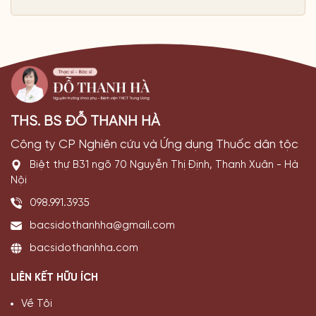
THS. BS ĐỖ THANH HÀ
Công ty CP Nghiên cứu và Ứng dụng Thuốc dân tộc
Biệt thự B31 ngõ 70 Nguyễn Thị Định, Thanh Xuân - Hà
Nội
098.991.3935
bacsidothanhha@gmail.com
bacsidothanhha.com
LIÊN KẾT HỮU ÍCH
Về Tôi