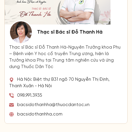
Thạc sĩ Bác sĩ Đỗ Thanh Hà
Thạc sĩ Bác sĩ Đỗ Thanh Hà-Nguyên Trưởng khoa Phụ
– Bệnh viện Y học cổ truyền Trung ương, hiện là
Trưởng khoa Phụ tại Trung tâm nghiên cứu và ứng
dụng Thuốc Dân Tộc
Hà Nội: Biệt thự B31 ngõ 70 Nguyễn Thị Định,
Thanh Xuân - Hà Nội
098.991.3935
bacsidothanhha@thuocdantoc.vn
bacsidothanhha.com