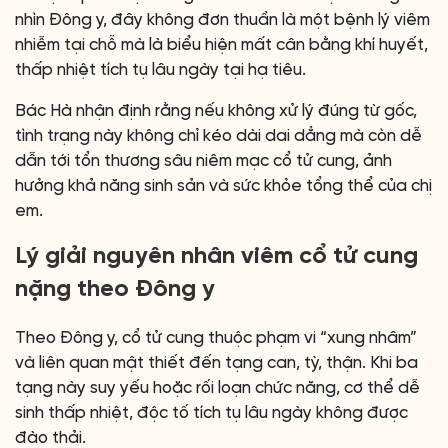
nhìn Đông y, đây không đơn thuần là một bệnh lý viêm
nhiễm tại chỗ mà là biểu hiện mất cân bằng khí huyết,
thấp nhiệt tích tụ lâu ngày tại hạ tiêu.
Bác Hà nhận định rằng nếu không xử lý đúng từ gốc,
tình trạng này không chỉ kéo dài dai dẳng mà còn dễ
dẫn tới tổn thương sâu niêm mạc cổ tử cung, ảnh
hưởng khả năng sinh sản và sức khỏe tổng thể của chị
em.
Lý giải nguyên nhân viêm cổ tử cung
nặng theo Đông y
Theo Đông y, cổ tử cung thuộc phạm vi “xung nhâm”
và liên quan mật thiết đến tạng can, tỳ, thận. Khi ba
tạng này suy yếu hoặc rối loạn chức năng, cơ thể dễ
sinh thấp nhiệt, độc tố tích tụ lâu ngày không được
đào thải.