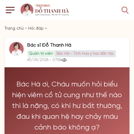
Trang chủ
»
Hỏi đáp
»
Bác sĩ Đỗ Thanh Hà
Quản trị viên
Bác Hà - Tinh hoa y học dân tộc
15/06/2026 - 07:56
Bác Hà ơi, Cháu muốn hỏi biểu
hiện viêm cổ tử cung như thế nào
thì là nặng, có khí hư bất thường,
đau khi quan hệ hay chảy máu
cảnh báo không ạ?