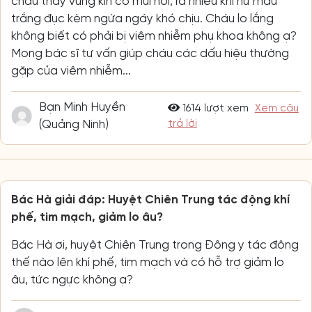
cháu thấy vùng kín có mùi hôi, ra nhiều khí hư màu
trắng đục kèm ngứa ngáy khó chịu. Cháu lo lắng
không biết có phải bị viêm nhiễm phụ khoa không ạ?
Mong bác sĩ tư vấn giúp cháu các dấu hiệu thường
gặp của viêm nhiễm...
Bạn Minh Huyền
1614 lượt xem
Xem câu
(Quảng Ninh)
trả lời
Bác Hà giải đáp: Huyệt Chiên Trung tác động khí
phế, tim mạch, giảm lo âu?
Bác Hà ơi, huyệt Chiên Trung trong Đông y tác động
thế nào lên khí phế, tim mạch và có hỗ trợ giảm lo
âu, tức ngực không ạ?