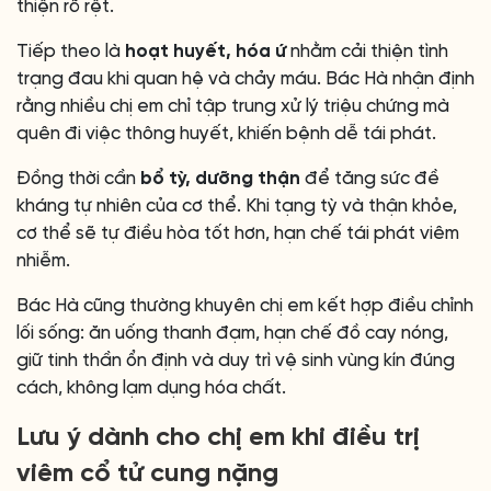
thiện rõ rệt.
Tiếp theo là
hoạt huyết, hóa ứ
nhằm cải thiện tình
trạng đau khi quan hệ và chảy máu. Bác Hà nhận định
rằng nhiều chị em chỉ tập trung xử lý triệu chứng mà
quên đi việc thông huyết, khiến bệnh dễ tái phát.
Đồng thời cần
bổ tỳ, dưỡng thận
để tăng sức đề
kháng tự nhiên của cơ thể. Khi tạng tỳ và thận khỏe,
cơ thể sẽ tự điều hòa tốt hơn, hạn chế tái phát viêm
nhiễm.
Bác Hà cũng thường khuyên chị em kết hợp điều chỉnh
lối sống: ăn uống thanh đạm, hạn chế đồ cay nóng,
giữ tinh thần ổn định và duy trì vệ sinh vùng kín đúng
cách, không lạm dụng hóa chất.
Lưu ý dành cho chị em khi điều trị
viêm cổ tử cung nặng