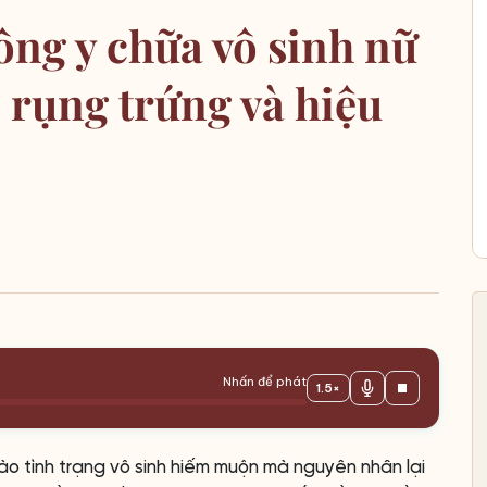
ông y chữa vô sinh nữ
, rụng trứng và hiệu
Nhấn để phát
1.5×
ào tình trạng vô sinh hiếm muộn mà nguyên nhân lại