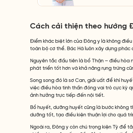
Cách cải thiện theo hướng 
Điểm khác biệt lớn của Đông y là không điều 
toàn bộ cơ thể. Bác Hà luôn xây dựng phác đ
Nguyên tắc đầu tiên là bổ Thận – điều hòa nộ
phát triển tốt hơn và khả năng rụng trứng cũ
Song song đó là sơ Can, giải uất để khí huyế
việc điều hòa tinh thần đóng vai trò cực kỳ
ảnh hưởng trực tiếp đến nội tiết.
Bổ huyết, dưỡng huyết cũng là bước không th
dưỡng tốt, tạo điều kiện thuận lợi cho quá trì
Ngoài ra, Đông y còn chú trọng kiện Tỳ để 