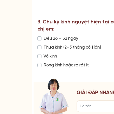
3. Chu kỳ kinh nguyệt hiện tại 
chị em:
Đều 26 – 32 ngày
Thưa kinh (2–3 tháng có 1 lần)
Vô kinh
Rong kinh hoặc ra rất ít
GIẢI ĐÁP NHAN