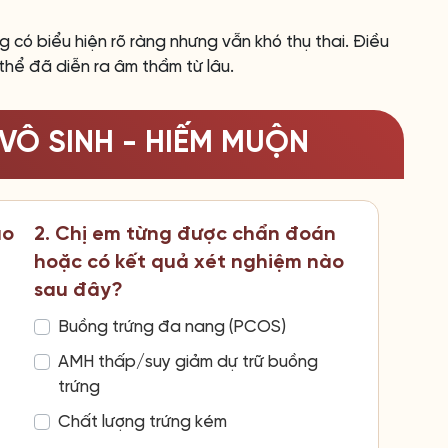
 có biểu hiện rõ ràng nhưng vẫn khó thụ thai. Điều
hể đã diễn ra âm thầm từ lâu.
VÔ SINH - HIẾM MUỘN
ao
2. Chị em từng được chẩn đoán
hoặc có kết quả xét nghiệm nào
sau đây?
Buồng trứng đa nang (PCOS)
AMH thấp/suy giảm dự trữ buồng
trứng
Chất lượng trứng kém