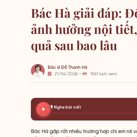
Bác Hà giải đáp: Đ
ảnh hưởng nội tiết
quả sau bao lâu
Bác sĩ Đỗ Thanh Hà
21/04/2026 -
1561 lượt xem
🎙️ Nghe bài viết
Bác Hà gặp rất nhiều trường hợp chị em rơi v