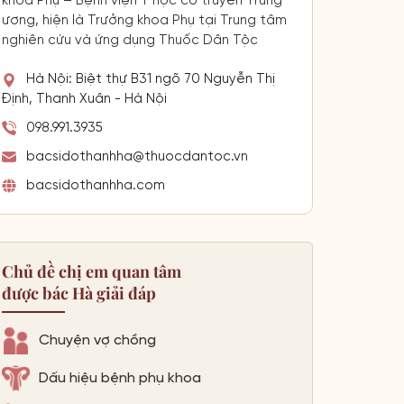
khoa Phụ – Bệnh viện Y học cổ truyền Trung
ương, hiện là Trưởng khoa Phụ tại Trung tâm
nghiên cứu và ứng dụng Thuốc Dân Tộc
Hà Nội: Biệt thự B31 ngõ 70 Nguyễn Thị
Định, Thanh Xuân - Hà Nội
098.991.3935
bacsidothanhha@thuocdantoc.vn
bacsidothanhha.com
Chủ đề chị em quan tâm
được bác Hà giải đáp
Chuyện vợ chồng
Dấu hiệu bệnh phụ khoa