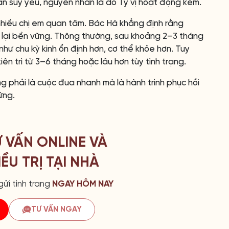
n suy yếu, nguyên nhân là do Tỳ vị hoạt động kém.
 nhiều chị em quan tâm. Bác Hà khẳng định rằng
g lại bền vững. Thông thường, sau khoảng 2–3 tháng
 như chu kỳ kinh ổn định hơn, cơ thể khỏe hơn. Tuy
iên trì từ 3–6 tháng hoặc lâu hơn tùy tình trạng.
ông phải là cuộc đua nhanh mà là hành trình phục hồi
ững.
Ư VẤN ONLINE VÀ
ỀU TRỊ TẠI NHÀ
ửi tình trang
NGAY HÔM NAY
TƯ VẤN NGAY