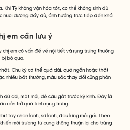
a. Khi Tỳ không vận hóa tốt, cơ thể không sinh đủ
c nuôi dưỡng đầy đủ, ảnh hưởng trực tiếp đến khả
hị em cần lưu ý
 chị em có vấn đề về nội tiết và rụng trứng thường
 bị bỏ qua.
nhất. Chu kỳ có thể quá dài, quá ngắn hoặc thất
oặc nhiều bất thường, màu sắc thay đổi cũng phản
h dữ dội, mệt mỏi, dễ cáu gắt trước kỳ kinh. Đây là
n cản trở quá trình rụng trứng.
như tay chân lạnh, sợ lạnh, đau lưng mỏi gối. Theo
hiến môi trường tử cung không thuận lợi cho trứng