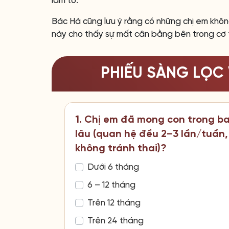
làm tổ.
Bác Hà cũng lưu ý rằng có những chị em không
này cho thấy sự mất cân bằng bên trong cơ t
PHIẾU SÀNG LỌC 
1. Chị em đã mong con trong b
lâu (quan hệ đều 2–3 lần/tuần,
không tránh thai)?
Dưới 6 tháng
6 – 12 tháng
Trên 12 tháng
Trên 24 tháng