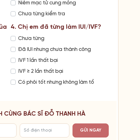
Niêm mạc tử cung mỏng
Chưa từng kiểm tra
của
4. Chị em đã từng làm IUI/IVF?
Chưa từng
Đã IUI nhưng chưa thành công
IVF 1 lần thất bại
IVF ≥ 2 lần thất bại
Có phôi tốt nhưng không làm tổ
H CÙNG BÁC SĨ ĐỖ THANH HÀ
GỬI NGAY