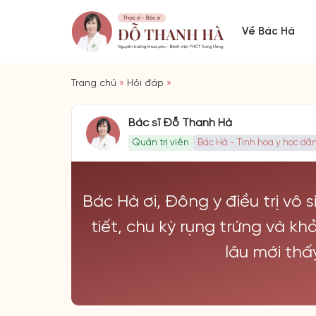
Về Bác Hà
Trang chủ
»
Hỏi đáp
»
Bác sĩ Đỗ Thanh Hà
Quản trị viên
Bác Hà - Tinh hoa y học dân
Bác Hà ơi, Đông y điều trị vô
tiết, chu kỳ rụng trứng và kh
lâu mới thấ