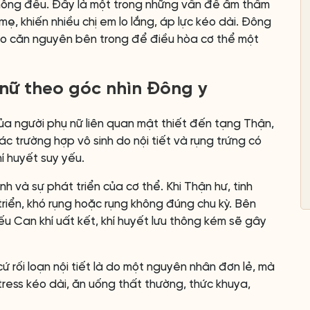
g không đều. Đây là một trong những vấn đề âm thầm
, khiến nhiều chị em lo lắng, áp lực kéo dài. Đông
vào căn nguyên bên trong để điều hòa cơ thể một
 nữ theo góc nhìn Đông y
ủa người phụ nữ liên quan mật thiết đến tạng Thận,
c trường hợp vô sinh do nội tiết và rụng trứng có
í huyết suy yếu.
nh và sự phát triển của cơ thể. Khi Thận hư, tinh
iển, khó rụng hoặc rụng không đúng chu kỳ. Bên
Nếu Can khí uất kết, khí huyết lưu thông kém sẽ gây
 rối loạn nội tiết là do một nguyên nhân đơn lẻ, mà
tress kéo dài, ăn uống thất thường, thức khuya,