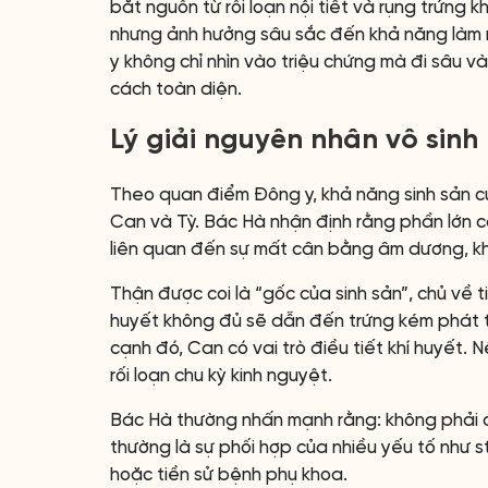
bắt nguồn từ rối loạn nội tiết và rụng trứn
nhưng ảnh hưởng sâu sắc đến khả năng làm mẹ
y không chỉ nhìn vào triệu chứng mà đi sâu 
cách toàn diện.
Lý giải nguyên nhân vô sinh
Theo quan điểm Đông y, khả năng sinh sản c
Can và Tỳ. Bác Hà nhận định rằng phần lớn cá
liên quan đến sự mất cân bằng âm dương, kh
Thận được coi là “gốc của sinh sản”, chủ về ti
huyết không đủ sẽ dẫn đến trứng kém phát tr
cạnh đó, Can có vai trò điều tiết khí huyết. 
rối loạn chu kỳ kinh nguyệt.
Bác Hà thường nhấn mạnh rằng: không phải cứ
thường là sự phối hợp của nhiều yếu tố như s
hoặc tiền sử bệnh phụ khoa.