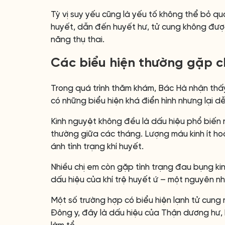
Tỳ vị suy yếu cũng là yếu tố không thể bỏ qu
huyết, dẫn đến huyết hư, tử cung không đượ
năng thụ thai.
Các biểu hiện thường gặp c
Trong quá trình thăm khám, Bác Hà nhận thấy
có những biểu hiện khá điển hình nhưng lại dễ
Kinh nguyệt không đều là dấu hiệu phổ biến 
thường giữa các tháng. Lượng máu kinh ít h
ánh tình trạng khí huyết.
Nhiều chị em còn gặp tình trạng đau bụng kin
dấu hiệu của khí trệ huyết ứ – một nguyên nhâ
Một số trường hợp có biểu hiện lạnh tử cung 
Đông y, đây là dấu hiệu của Thận dương hư, k