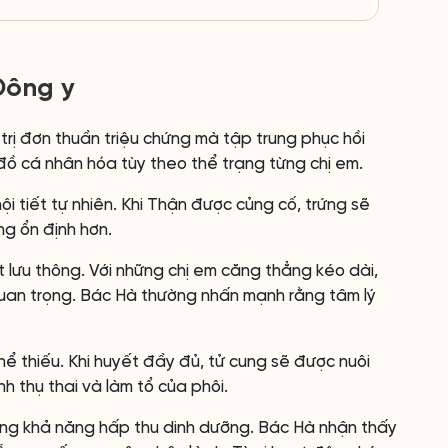
Đông y
trị đơn thuần triệu chứng mà tập trung phục hồi
ồ cá nhân hóa tùy theo thể trạng từng chị em.
i tiết tự nhiên. Khi Thận được củng cố, trứng sẽ
ng ổn định hơn.
t lưu thông. Với những chị em căng thẳng kéo dài,
 quan trọng. Bác Hà thường nhấn mạnh rằng tâm lý
ể thiếu. Khi huyết đầy đủ, tử cung sẽ được nuôi
nh thụ thai và làm tổ của phôi.
tăng khả năng hấp thu dinh dưỡng. Bác Hà nhận thấy