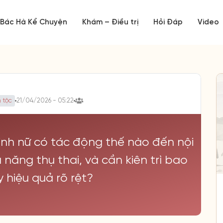
Bác Hà Kể Chuyện
Khám – Điều trị
Hỏi Đáp
Video
 tộc
21/04/2026 - 05:22
 sinh nữ có tác động thế nào đến nội
ả năng thụ thai, và cần kiên trì bao
y hiệu quả rõ rệt?