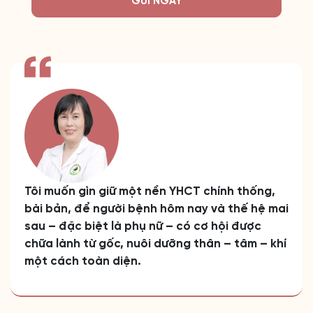
GỬI NGAY
Tôi muốn gìn giữ một nền YHCT chính thống,
bài bản, để người bệnh hôm nay và thế hệ mai
sau – đặc biệt là phụ nữ – có cơ hội được
chữa lành từ gốc, nuôi dưỡng thân – tâm – khí
một cách toàn diện.