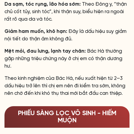
Da sạm, tóc rụng, lão hóa sớm:
Theo Đông y, “thận
chủ cốt tủy, sinh tóc”, khi thận suy, biểu hiện ra ngoài
rất rõ qua da và tóc.
Giảm ham muốn, khô hạn:
Đây là dấu hiệu suy giảm
nội tiết do thận âm không đủ.
Mệt mỏi, đau lưng, lạnh tay chân:
Bác Hà thường
gặp những triệu chứng này ở chị em có thận dương
hư.
Theo kinh nghiệm của Bác Hà, nếu xuất hiện từ 2–3
dấu hiệu trở lên thì chị em nên đi kiểm tra sớm, không
nên chờ đến khi khó thụ thai mới bắt đầu can thiệp.
PHIẾU SÀNG LỌC VÔ SINH - HIẾM
MUỘN