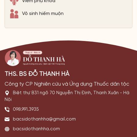
Viêm phụ khoa
Vô sinh hiếm muộn
THS. BS ĐỖ THANH HÀ
Công ty CP Nghiên cứu và Ứng dụng Thuốc dân tộc
Biệt thự B31 ngõ 70 Nguyễn Thị Định, Thanh Xuân - Hà
Nội
098.991.3935
bacsidothanhha@gmail.com
bacsidothanhha.com