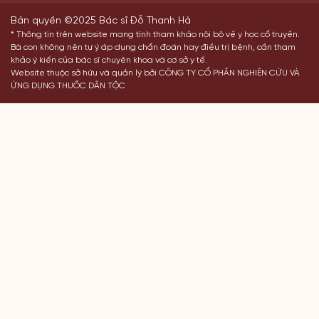
Bản quyền ©2025 Bác sĩ Đỗ Thanh Hà
* Thông tin trên website mang tính tham khảo nội bộ về y học cổ truyền.
Bà con không nên tự ý áp dụng chẩn đoán hay điều trị bệnh, cần tham
khảo ý kiến của bác sĩ chuyên khoa và cơ sở y tế.
Website thuộc sở hữu và quản lý bởi CÔNG TY CỔ PHẦN NGHIÊN CỨU VÀ
ỨNG DỤNG THUỐC DÂN TỘC