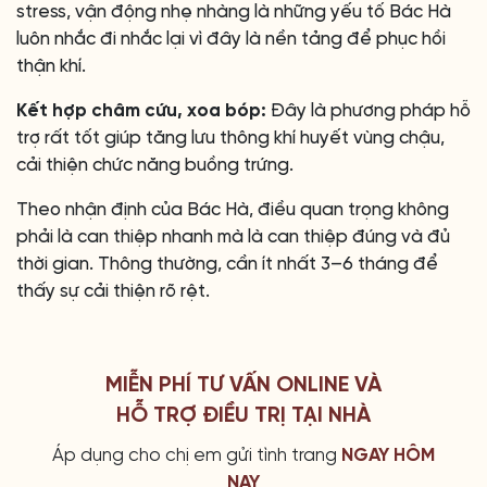
stress, vận động nhẹ nhàng là những yếu tố Bác Hà
luôn nhắc đi nhắc lại vì đây là nền tảng để phục hồi
thận khí.
Kết hợp châm cứu, xoa bóp:
Đây là phương pháp hỗ
trợ rất tốt giúp tăng lưu thông khí huyết vùng chậu,
cải thiện chức năng buồng trứng.
Theo nhận định của Bác Hà, điều quan trọng không
phải là can thiệp nhanh mà là can thiệp đúng và đủ
thời gian. Thông thường, cần ít nhất 3–6 tháng để
thấy sự cải thiện rõ rệt.
MIỄN PHÍ TƯ VẤN ONLINE VÀ
HỖ TRỢ ĐIỀU TRỊ TẠI NHÀ
Áp dụng cho chị em gửi tình trang
NGAY HÔM
NAY