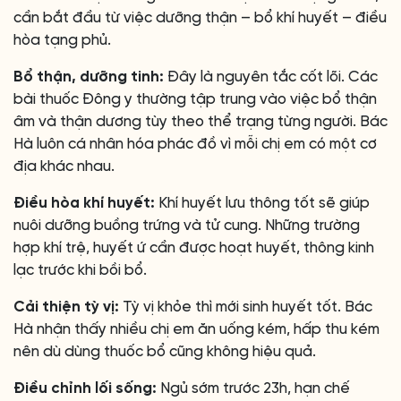
cần bắt đầu từ việc dưỡng thận – bổ khí huyết – điều
hòa tạng phủ.
Bổ thận, dưỡng tinh:
Đây là nguyên tắc cốt lõi. Các
bài thuốc Đông y thường tập trung vào việc bổ thận
âm và thận dương tùy theo thể trạng từng người. Bác
Hà luôn cá nhân hóa phác đồ vì mỗi chị em có một cơ
địa khác nhau.
Điều hòa khí huyết:
Khí huyết lưu thông tốt sẽ giúp
nuôi dưỡng buồng trứng và tử cung. Những trường
hợp khí trệ, huyết ứ cần được hoạt huyết, thông kinh
lạc trước khi bồi bổ.
Cải thiện tỳ vị:
Tỳ vị khỏe thì mới sinh huyết tốt. Bác
Hà nhận thấy nhiều chị em ăn uống kém, hấp thu kém
nên dù dùng thuốc bổ cũng không hiệu quả.
Điều chỉnh lối sống:
Ngủ sớm trước 23h, hạn chế