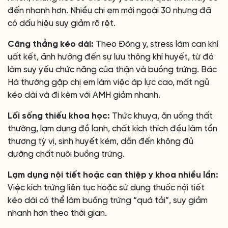
đến nhanh hơn. Nhiều chị em mới ngoài 30 nhưng đã
có dấu hiệu suy giảm rõ rệt.
Căng thẳng kéo dài:
Theo Đông y, stress làm can khí
uất kết, ảnh hưởng đến sự lưu thông khí huyết, từ đó
làm suy yếu chức năng của thận và buồng trứng. Bác
Hà thường gặp chị em làm việc áp lực cao, mất ngủ
kéo dài và đi kèm với AMH giảm nhanh.
Lối sống thiếu khoa học:
Thức khuya, ăn uống thất
thường, lạm dụng đồ lạnh, chất kích thích đều làm tổn
thương tỳ vị, sinh huyết kém, dẫn đến không đủ
dưỡng chất nuôi buồng trứng.
Lạm dụng nội tiết hoặc can thiệp y khoa nhiều lần:
Việc kích trứng liên tục hoặc sử dụng thuốc nội tiết
kéo dài có thể làm buồng trứng “quá tải”, suy giảm
nhanh hơn theo thời gian.