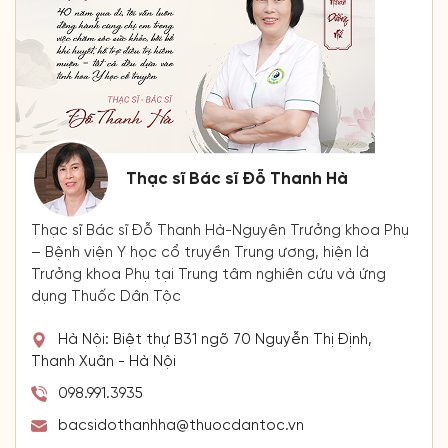
Thạc sĩ Bác sĩ Đỗ Thanh Hà
Thạc sĩ Bác sĩ Đỗ Thanh Hà-Nguyên Trưởng khoa Phụ
– Bệnh viện Y học cổ truyền Trung ương, hiện là
Trưởng khoa Phụ tại Trung tâm nghiên cứu và ứng
dụng Thuốc Dân Tộc
Hà Nội: Biệt thự B31 ngõ 70 Nguyễn Thị Định,
Thanh Xuân - Hà Nội
098.991.3935
bacsidothanhha@thuocdantoc.vn