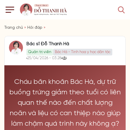
Trang chủ
»
Hỏi đáp
»
Bác sĩ Đỗ Thanh Hà
Quản trị viên
Bác Hà - Tinh hoa y học dân tộc
25/04/2026 - 03:28
Cháu băn khoăn Bác Hà, dự trữ
buồng trứng giảm theo tuổi có liên
quan thế nào đến chất lượng
noãn và liệu có can thiệp nào giúp
làm chậm quá trình này không ạ?