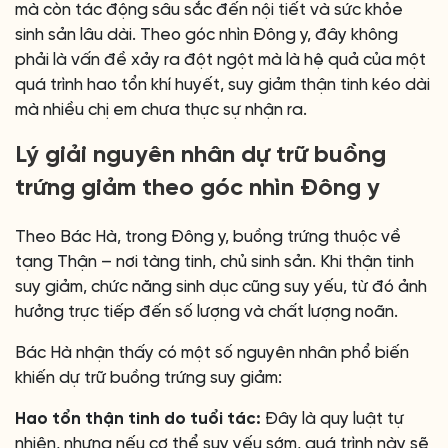
mà còn tác động sâu sắc đến nội tiết và sức khỏe
sinh sản lâu dài. Theo góc nhìn Đông y, đây không
phải là vấn đề xảy ra đột ngột mà là hệ quả của một
quá trình hao tổn khí huyết, suy giảm thận tinh kéo dài
mà nhiều chị em chưa thực sự nhận ra.
Lý giải nguyên nhân dự trữ buồng
trứng giảm theo góc nhìn Đông y
Theo Bác Hà, trong Đông y, buồng trứng thuộc về
tạng Thận – nơi tàng tinh, chủ sinh sản. Khi thận tinh
suy giảm, chức năng sinh dục cũng suy yếu, từ đó ảnh
hưởng trực tiếp đến số lượng và chất lượng noãn.
Bác Hà nhận thấy có một số nguyên nhân phổ biến
khiến dự trữ buồng trứng suy giảm:
Hao tổn thận tinh do tuổi tác:
Đây là quy luật tự
nhiên, nhưng nếu cơ thể suy yếu sớm, quá trình này sẽ