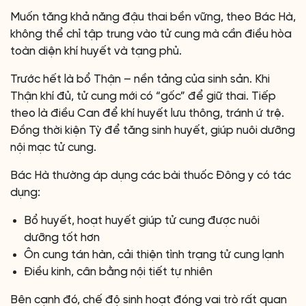
Muốn tăng khả năng đậu thai bền vững, theo Bác Hà,
không thể chỉ tập trung vào tử cung mà cần điều hòa
toàn diện khí huyết và tạng phủ.
Trước hết là bổ Thận – nền tảng của sinh sản. Khi
Thận khí đủ, tử cung mới có “gốc” để giữ thai. Tiếp
theo là điều Can để khí huyết lưu thông, tránh ứ trệ.
Đồng thời kiện Tỳ để tăng sinh huyết, giúp nuôi dưỡng
nội mạc tử cung.
Bác Hà thường áp dụng các bài thuốc Đông y có tác
dụng:
Bổ huyết, hoạt huyết giúp tử cung được nuôi
dưỡng tốt hơn
Ôn cung tán hàn, cải thiện tình trạng tử cung lạnh
Điều kinh, cân bằng nội tiết tự nhiên
Bên cạnh đó, chế độ sinh hoạt đóng vai trò rất quan