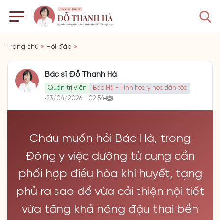
Trang chủ
»
Hỏi đáp
»
Bác sĩ Đỗ Thanh Hà
Quản trị viên
Bác Hà - Tinh hoa y học dân tộc
23/04/2026 - 02:54
Cháu muốn hỏi Bác Hà, trong
Đông y việc dưỡng tử cung cần
phối hợp điều hòa khí huyết, tạng
phủ ra sao để vừa cải thiện nội tiết
vừa tăng khả năng đậu thai bền