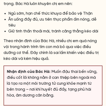
trọng. Bác Hà luôn khuyên chị em nên:
Ngủ sớm, hạn chế thức khuya để bảo vệ Thận
Ăn uống đầy đủ, ưu tiên thực phẩm ấm nóng, dễ
tiêu
Giữ tinh thần thoải mái, tránh căng thẳng kéo dài
Theo nhận định của Bác Hà, nhiều chị em quá nóng
vội trong hành trình tìm con mà bỏ qua việc điều
dưỡng cơ thể. Đây chính là sai lầm khiến việc điều trị
kéo dài và kém hiệu quả.
Nhận định của Bác Hà:
Muốn đậu thai bền vững,
điều cốt lõi không nằm ở can thiệp bên ngoài mà
là tạo ra một môi trường tử cung khỏe mạnh từ
bên trong – nơi khí huyết đủ đầy, tạng phủ hài
hòa, âm dương cân bằng.