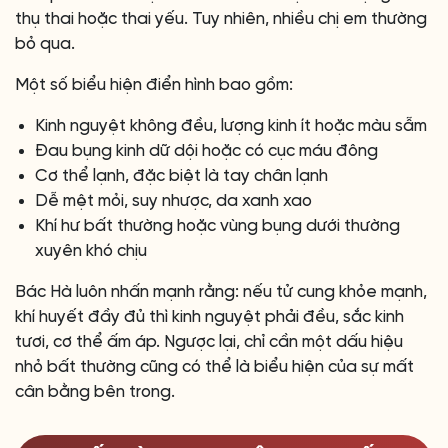
thụ thai hoặc thai yếu. Tuy nhiên, nhiều chị em thường
bỏ qua.
Một số biểu hiện điển hình bao gồm:
Kinh nguyệt không đều, lượng kinh ít hoặc màu sẫm
Đau bụng kinh dữ dội hoặc có cục máu đông
Cơ thể lạnh, đặc biệt là tay chân lạnh
Dễ mệt mỏi, suy nhược, da xanh xao
Khí hư bất thường hoặc vùng bụng dưới thường
xuyên khó chịu
Bác Hà luôn nhấn mạnh rằng: nếu tử cung khỏe mạnh,
khí huyết đầy đủ thì kinh nguyệt phải đều, sắc kinh
tươi, cơ thể ấm áp. Ngược lại, chỉ cần một dấu hiệu
nhỏ bất thường cũng có thể là biểu hiện của sự mất
cân bằng bên trong.