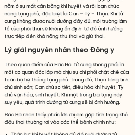
nằm ở sự mất cân bằng khí huyết và rối loạn chức
năng tạng phủ, đặc biệt là Can – Tỳ – Thận. Khi tử
cung không được nuôi dưỡng đầy đủ, môi trường làm
tổ của phôi thai sẽ không ổn định, từ đó ảnh hưởng
trực tiếp đến khả năng thụ thai và giữ thai.
Lý giải nguyên nhân theo Đông y
Theo quan điểm của Bác Hà, tử cung không phải là
một cơ quan độc lập mà chịu sự chi phối chặt chẽ của
toàn bộ hệ thống tạng phủ. Trong đó, Thận tàng tinh,
chủ sinh sản; Can chủ sơ tiết, điều hòa khí huyết; Tỳ
chủ vận hóa, sinh huyết. Khi một trong ba tạng này
suy yếu, quá trình dưỡng tử cung sẽ bị ảnh hưởng.
Bác Hà nhận thấy phần lớn chị em gặp tình trạng khó
đậu thai thường rơi vào các thể bệnh chính như:
Thận hư: khí huyết không đủ để nuôi dưỡng tử