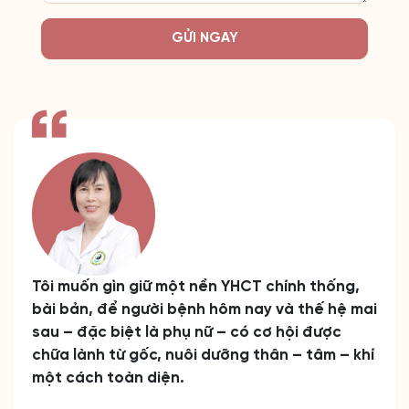
GỬI NGAY
Tôi muốn gìn giữ một nền YHCT chính thống,
bài bản, để người bệnh hôm nay và thế hệ mai
sau – đặc biệt là phụ nữ – có cơ hội được
chữa lành từ gốc, nuôi dưỡng thân – tâm – khí
một cách toàn diện.