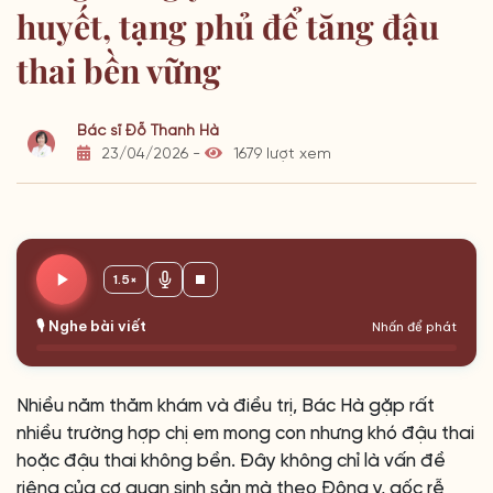
huyết, tạng phủ để tăng đậu
thai bền vững
Bác sĩ Đỗ Thanh Hà
23/04/2026 -
1679 lượt xem
1.5×
🎙️ Nghe bài viết
Nhấn để phát
Nhiều năm thăm khám và điều trị, Bác Hà gặp rất
nhiều trường hợp chị em mong con nhưng khó đậu thai
hoặc đậu thai không bền. Đây không chỉ là vấn đề
riêng của cơ quan sinh sản mà theo Đông y, gốc rễ