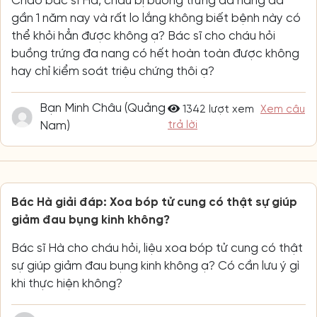
Chào bác sĩ Hà, cháu bị buồng trứng đa nang đã
gần 1 năm nay và rất lo lắng không biết bệnh này có
thể khỏi hẳn được không ạ? Bác sĩ cho cháu hỏi
buồng trứng đa nang có hết hoàn toàn được không
hay chỉ kiểm soát triệu chứng thôi ạ?
Bạn Minh Châu (Quảng
1342 lượt xem
Xem câu
Nam)
trả lời
Bác Hà giải đáp: Xoa bóp tử cung có thật sự giúp
giảm đau bụng kinh không?
Bác sĩ Hà cho cháu hỏi, liệu xoa bóp tử cung có thật
sự giúp giảm đau bụng kinh không ạ? Có cần lưu ý gì
khi thực hiện không?