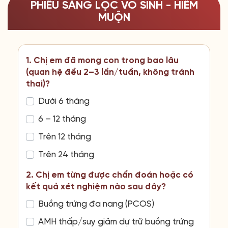
PHIẾU SÀNG LỌC VÔ SINH - HIẾM
MUỘN
1. Chị em đã mong con trong bao lâu
(quan hệ đều 2–3 lần/tuần, không tránh
thai)?
Dưới 6 tháng
6 – 12 tháng
Trên 12 tháng
Trên 24 tháng
2. Chị em từng được chẩn đoán hoặc có
kết quả xét nghiệm nào sau đây?
Buồng trứng đa nang (PCOS)
AMH thấp/suy giảm dự trữ buồng trứng