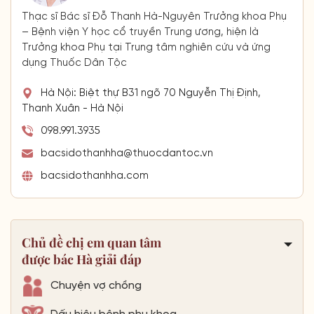
Thạc sĩ Bác sĩ Đỗ Thanh Hà-Nguyên Trưởng khoa Phụ
– Bệnh viện Y học cổ truyền Trung ương, hiện là
Trưởng khoa Phụ tại Trung tâm nghiên cứu và ứng
dụng Thuốc Dân Tộc
Hà Nội: Biệt thự B31 ngõ 70 Nguyễn Thị Định,
Thanh Xuân - Hà Nội
098.991.3935
bacsidothanhha@thuocdantoc.vn
bacsidothanhha.com
Chủ đề chị em quan tâm
được bác Hà giải đáp
Chuyện vợ chồng