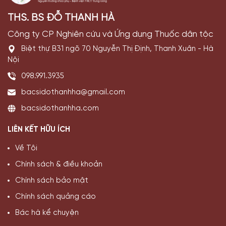
THS. BS ĐỖ THANH HÀ
Công ty CP Nghiên cứu và Ứng dụng Thuốc dân tộc
Biệt thự B31 ngõ 70 Nguyễn Thị Định, Thanh Xuân - Hà
Nội
098.991.3935
bacsidothanhha@gmail.com
bacsidothanhha.com
LIÊN KẾT HỮU ÍCH
Về Tôi
Chính sách & điều khoản
Chính sách bảo mật
Chính sách quảng cáo
Bác hà kể chuyện