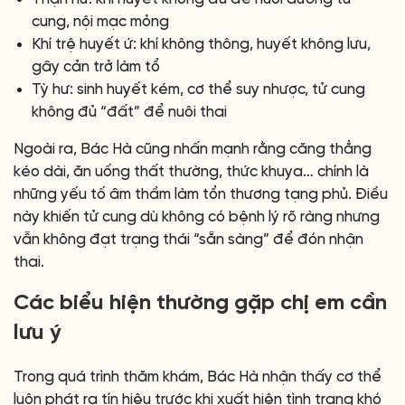
cung, nội mạc mỏng
Khí trệ huyết ứ: khí không thông, huyết không lưu,
gây cản trở làm tổ
Tỳ hư: sinh huyết kém, cơ thể suy nhược, tử cung
không đủ “đất” để nuôi thai
Ngoài ra, Bác Hà cũng nhấn mạnh rằng căng thẳng
kéo dài, ăn uống thất thường, thức khuya… chính là
những yếu tố âm thầm làm tổn thương tạng phủ. Điều
này khiến tử cung dù không có bệnh lý rõ ràng nhưng
vẫn không đạt trạng thái “sẵn sàng” để đón nhận
thai.
Các biểu hiện thường gặp chị em cần
lưu ý
Trong quá trình thăm khám, Bác Hà nhận thấy cơ thể
luôn phát ra tín hiệu trước khi xuất hiện tình trạng khó