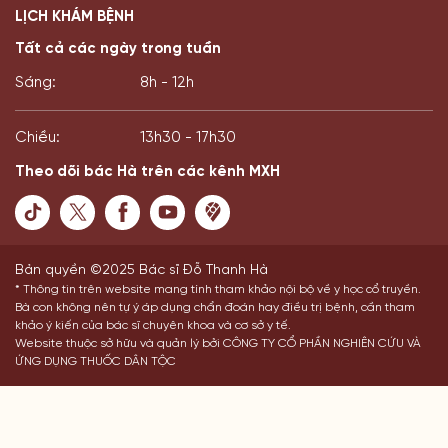
LỊCH KHÁM BỆNH
Tất cả các ngày trong tuần
Sáng:
8h - 12h
Chiều:
13h30 - 17h30
Theo dõi bác Hà trên các kênh MXH
Bản quyền ©2025 Bác sĩ Đỗ Thanh Hà
* Thông tin trên website mang tính tham khảo nội bộ về y học cổ truyền.
Bà con không nên tự ý áp dụng chẩn đoán hay điều trị bệnh, cần tham
khảo ý kiến của bác sĩ chuyên khoa và cơ sở y tế.
Website thuộc sở hữu và quản lý bởi CÔNG TY CỔ PHẦN NGHIÊN CỨU VÀ
ỨNG DỤNG THUỐC DÂN TỘC