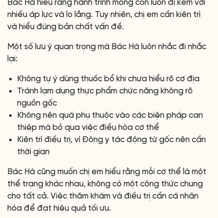
Bác Hà hiểu rằng hành trình mong con luôn đi kèm với
nhiều áp lực và lo lắng. Tuy nhiên, chị em cần kiên trì
và hiểu đúng bản chất vấn đề.
Một số lưu ý quan trọng mà Bác Hà luôn nhắc đi nhắc
lại:
Không tự ý dùng thuốc bổ khi chưa hiểu rõ cơ địa
Tránh lạm dụng thực phẩm chức năng không rõ
nguồn gốc
Không nên quá phụ thuộc vào các biện pháp can
thiệp mà bỏ qua việc điều hòa cơ thể
Kiên trì điều trị, vì Đông y tác động từ gốc nên cần
thời gian
Bác Hà cũng muốn chị em hiểu rằng mỗi cơ thể là một
thể trạng khác nhau, không có một công thức chung
cho tất cả. Việc thăm khám và điều trị cần cá nhân
hóa để đạt hiệu quả tối ưu.