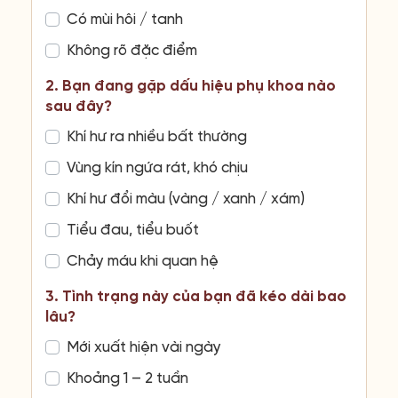
Có mùi hôi / tanh
Không rõ đặc điểm
2. Bạn đang gặp dấu hiệu phụ khoa nào
sau đây?
Khí hư ra nhiều bất thường
Vùng kín ngứa rát, khó chịu
Khí hư đổi màu (vàng / xanh / xám)
Tiểu đau, tiểu buốt
Chảy máu khi quan hệ
3. Tình trạng này của bạn đã kéo dài bao
lâu?
Mới xuất hiện vài ngày
Khoảng 1 – 2 tuần