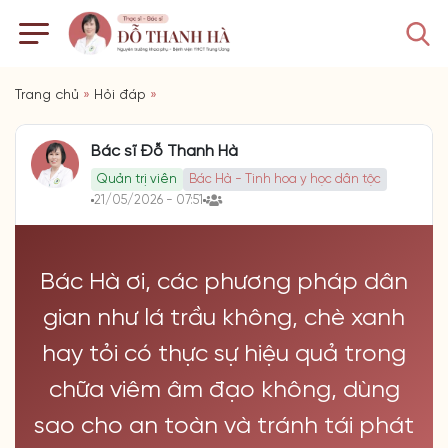
Trang chủ
»
Hỏi đáp
»
Bác sĩ Đỗ Thanh Hà
Quản trị viên
Bác Hà - Tinh hoa y học dân tộc
21/05/2026 - 07:51
Bác Hà ơi, các phương pháp dân
gian như lá trầu không, chè xanh
hay tỏi có thực sự hiệu quả trong
chữa viêm âm đạo không, dùng
sao cho an toàn và tránh tái phát