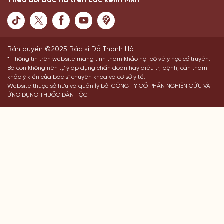
Theo dõi bác Hà trên các kênh MXH
Bản quyền ©2025 Bác sĩ Đỗ Thanh Hà
* Thông tin trên website mang tính tham khảo nội bộ về y học cổ truyền.
Bà con không nên tự ý áp dụng chẩn đoán hay điều trị bệnh, cần tham
khảo ý kiến của bác sĩ chuyên khoa và cơ sở y tế.
Website thuộc sở hữu và quản lý bởi CÔNG TY CỔ PHẦN NGHIÊN CỨU VÀ
ỨNG DỤNG THUỐC DÂN TỘC