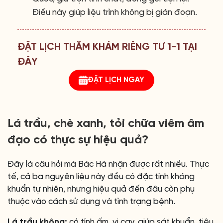
Điều này giúp liệu trình không bị gián đoạn.
ĐẶT LỊCH THĂM KHÁM RIÊNG TƯ 1-1 TẠI
ĐÂY
ĐẶT LỊCH NGAY
Lá trầu, chè xanh, tỏi chữa viêm âm
đạo có thực sự hiệu quả?
Đây là câu hỏi mà Bác Hà nhận được rất nhiều. Thực
tế, cả ba nguyên liệu này đều có đặc tính kháng
khuẩn tự nhiên, nhưng hiệu quả đến đâu còn phụ
thuộc vào cách sử dụng và tình trạng bệnh.
Lá trầu không:
có tính ấm, vị cay, giúp sát khuẩn, tiêu