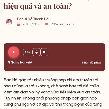
hiệu quả và an toàn?
Bác sĩ Đỗ Thanh Hà
21/05/2026 -
2069 lượt xem
1.5×
🎙️ Nghe bài viết
Nhấn để phát
Bác Hà gặp rất nhiều trường hợp chị em truyền tai
nhau dùng lá trầu không, chè xanh hay tỏi để chữa
viêm âm đạo với hy vọng vừa tiết kiệm vừa an toàn.
Tuy nhiên, không phải phương pháp dân gian nào
cũng phù hợp với cơ địa và tình trạng bệnh của từng