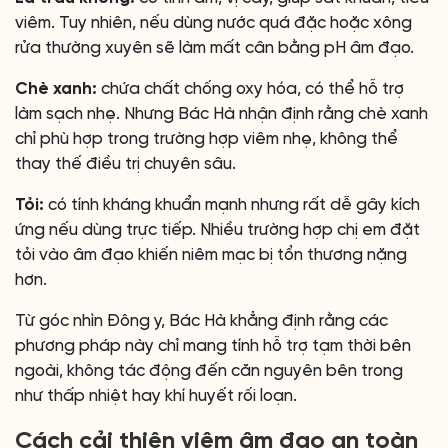
viêm. Tuy nhiên, nếu dùng nước quá đặc hoặc xông
rửa thường xuyên sẽ làm mất cân bằng pH âm đạo.
Chè xanh:
chứa chất chống oxy hóa, có thể hỗ trợ
làm sạch nhẹ. Nhưng Bác Hà nhận định rằng chè xanh
chỉ phù hợp trong trường hợp viêm nhẹ, không thể
thay thế điều trị chuyên sâu.
Tỏi:
có tính kháng khuẩn mạnh nhưng rất dễ gây kích
ứng nếu dùng trực tiếp. Nhiều trường hợp chị em đặt
tỏi vào âm đạo khiến niêm mạc bị tổn thương nặng
hơn.
Từ góc nhìn Đông y, Bác Hà khẳng định rằng các
phương pháp này chỉ mang tính hỗ trợ tạm thời bên
ngoài, không tác động đến căn nguyên bên trong
như thấp nhiệt hay khí huyết rối loạn.
Cách cải thiện viêm âm đạo an toàn