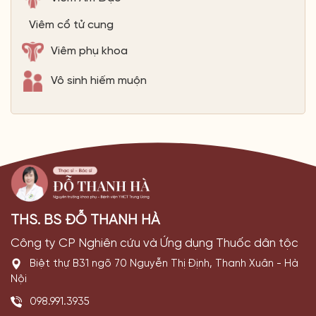
Viêm cổ tử cung
Viêm phụ khoa
Vô sinh hiếm muộn
THS. BS ĐỖ THANH HÀ
Công ty CP Nghiên cứu và Ứng dụng Thuốc dân tộc
Biệt thự B31 ngõ 70 Nguyễn Thị Định, Thanh Xuân - Hà
Nội
098.991.3935