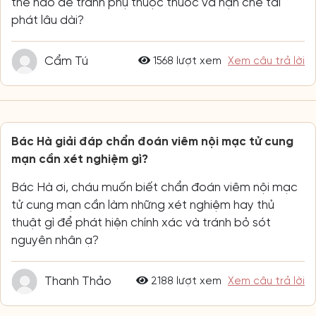
thế nào để tránh phụ thuộc thuốc và hạn chế tái
phát lâu dài?
Cẩm Tú
1568 lượt xem
Xem câu trả lời
Bác Hà giải đáp chẩn đoán viêm nội mạc tử cung
mạn cần xét nghiệm gì?
Bác Hà ơi, cháu muốn biết chẩn đoán viêm nội mạc
tử cung mạn cần làm những xét nghiệm hay thủ
thuật gì để phát hiện chính xác và tránh bỏ sót
nguyên nhân ạ?
Thanh Thảo
2188 lượt xem
Xem câu trả lời