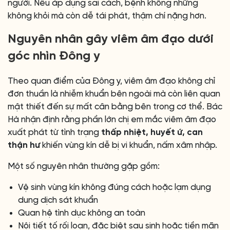
người. Nếu áp dụng sai cách, bệnh không những
không khỏi mà còn dễ tái phát, thậm chí nặng hơn.
Nguyên nhân gây viêm âm đạo dưới
góc nhìn Đông y
Theo quan điểm của Đông y, viêm âm đạo không chỉ
đơn thuần là nhiễm khuẩn bên ngoài mà còn liên quan
mật thiết đến sự mất cân bằng bên trong cơ thể. Bác
Hà nhận định rằng phần lớn chị em mắc viêm âm đạo
xuất phát từ tình trạng
thấp nhiệt, huyết ứ, can
thận hư
khiến vùng kín dễ bị vi khuẩn, nấm xâm nhập.
Một số nguyên nhân thường gặp gồm:
Vệ sinh vùng kín không đúng cách hoặc lạm dụng
dung dịch sát khuẩn
Quan hệ tình dục không an toàn
Nội tiết tố rối loạn, đặc biệt sau sinh hoặc tiền mãn