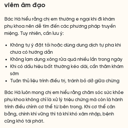
viêm âm đạo
Bác Hà hiểu rằng chị em thường e ngại khi đi khám
phụ khoa nên dễ tìm đến các phương pháp truyền
miệng. Tuy nhiên, cần lưu ý:
Không tự ý đặt tỏi hoặc dùng dung dịch tự pha khi
chưa có hướng dẫn
Không lạm dụng xông rửa quá nhiều lần trong ngày
Khi có dấu hiệu bất thường kéo dài, cần thăm khám
sớm
Tuân thủ liệu trình điều trị, tránh bỏ dở giữa chừng
Bác Hà luôn mong chị em hiểu rằng chăm sóc sức khỏe
phụ khoa không chỉ là xử lý triệu chứng mà còn là hành
trình điều chỉnh cơ thể từ bên trong. Khi cơ thể cân
bằng, chính khí vững thì tà khí khó xâm nhập, bệnh
cũng khó tái phát.