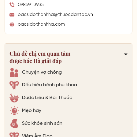
098.991.3935
bacsidothanhha@thuocdantoc.vn
bacsidothanhha.com
Chủ đề chị em quan tâm
được bác Hà giải đáp
Chuyện vợ chồng
Dấu hiệu bệnh phụ khoa
Dược Liệu & Bài Thuốc
Mẹo hay
Sức khỏe sinh sản
Viêm Âm Đạo