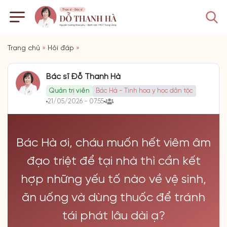
Trang chủ
»
Hỏi đáp
»
Bác sĩ Đỗ Thanh Hà
Quản trị viên
Bác Hà - Tinh hoa y học dân tộc
21/05/2026 - 07:55
Bác Hà ơi, cháu muốn hết viêm âm
đạo triệt để tại nhà thì cần kết
hợp những yếu tố nào về vệ sinh,
ăn uống và dùng thuốc để tránh
tái phát lâu dài ạ?