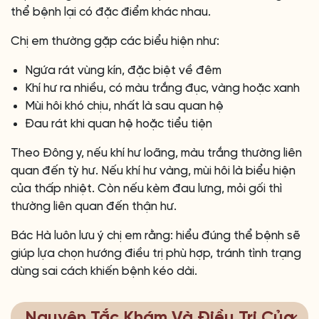
thể bệnh lại có đặc điểm khác nhau.
Chị em thường gặp các biểu hiện như:
Ngứa rát vùng kín, đặc biệt về đêm
Khí hư ra nhiều, có màu trắng đục, vàng hoặc xanh
Mùi hôi khó chịu, nhất là sau quan hệ
Đau rát khi quan hệ hoặc tiểu tiện
Theo Đông y, nếu khí hư loãng, màu trắng thường liên
quan đến tỳ hư. Nếu khí hư vàng, mùi hôi là biểu hiện
của thấp nhiệt. Còn nếu kèm đau lưng, mỏi gối thì
thường liên quan đến thận hư.
Bác Hà luôn lưu ý chị em rằng: hiểu đúng thể bệnh sẽ
giúp lựa chọn hướng điều trị phù hợp, tránh tình trạng
dùng sai cách khiến bệnh kéo dài.
Nguyên Tắc Khám Và Điều Trị Của