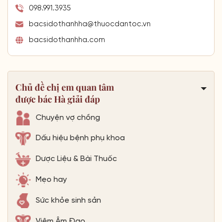
098.991.3935
bacsidothanhha@thuocdantoc.vn
bacsidothanhha.com
Chủ đề chị em quan tâm
được bác Hà giải đáp
Chuyện vợ chồng
Dấu hiệu bệnh phụ khoa
Dược Liệu & Bài Thuốc
Mẹo hay
Sức khỏe sinh sản
Viêm Âm Đạo