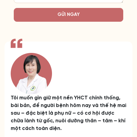
GỬI NGAY
Tôi muốn gìn giữ một nền YHCT chính thống,
bài bản, để người bệnh hôm nay và thế hệ mai
sau – đặc biệt là phụ nữ – có cơ hội được
chữa lành từ gốc, nuôi dưỡng thân – tâm – khí
một cách toàn diện.