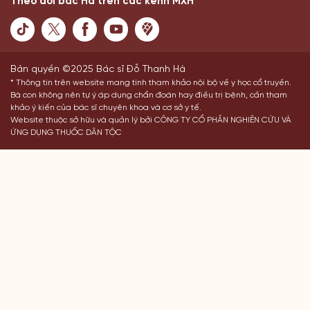
Theo dõi bác Hà trên các kênh MXH
Bản quyền ©2025 Bác sĩ Đỗ Thanh Hà
* Thông tin trên website mang tính tham khảo nội bộ về y học cổ truyền.
Bà con không nên tự ý áp dụng chẩn đoán hay điều trị bệnh, cần tham
khảo ý kiến của bác sĩ chuyên khoa và cơ sở y tế.
Website thuộc sở hữu và quản lý bởi CÔNG TY CỔ PHẦN NGHIÊN CỨU VÀ
ỨNG DỤNG THUỐC DÂN TỘC