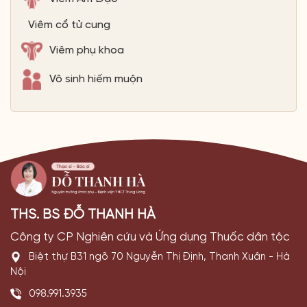
Viêm cổ tử cung
Viêm phụ khoa
Vô sinh hiếm muộn
THS. BS ĐỖ THANH HÀ
Công ty CP Nghiên cứu và Ứng dụng Thuốc dân tộc
Biệt thự B31 ngõ 70 Nguyễn Thị Định, Thanh Xuân - Hà
Nội
098.991.3935