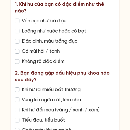
1. Khí hư của bạn có đặc điểm như thế
nào?
Vón cục như bã đậu
Loãng như nước hoặc có bọt
Đặc dính, màu trắng đục
Có mùi hôi / tanh
Không rõ đặc điểm
2. Bạn đang gặp dấu hiệu phụ khoa nào
sau đây?
Khí hư ra nhiều bất thường
Vùng kín ngứa rát, khó chịu
Khí hư đổi màu (vàng / xanh / xám)
Tiểu đau, tiểu buốt