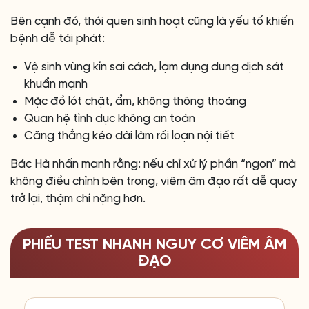
Bên cạnh đó, thói quen sinh hoạt cũng là yếu tố khiến
bệnh dễ tái phát:
Vệ sinh vùng kín sai cách, lạm dụng dung dịch sát
khuẩn mạnh
Mặc đồ lót chật, ẩm, không thông thoáng
Quan hệ tình dục không an toàn
Căng thẳng kéo dài làm rối loạn nội tiết
Bác Hà nhấn mạnh rằng: nếu chỉ xử lý phần “ngọn” mà
không điều chỉnh bên trong, viêm âm đạo rất dễ quay
trở lại, thậm chí nặng hơn.
PHIẾU TEST NHANH NGUY CƠ VIÊM ÂM
ĐẠO