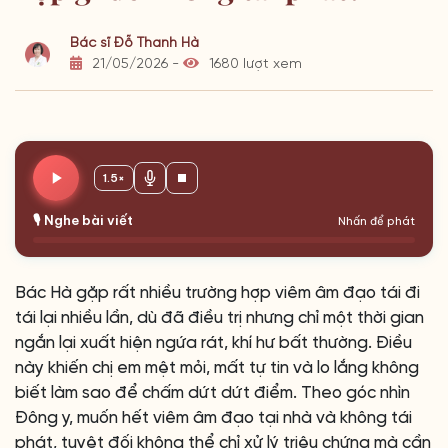
Bác sĩ Đỗ Thanh Hà
21/05/2026 -
1680 lượt xem
1.5×
🎙️ Nghe bài viết
Nhấn để phát
Bác Hà gặp rất nhiều trường hợp viêm âm đạo tái đi
tái lại nhiều lần, dù đã điều trị nhưng chỉ một thời gian
ngắn lại xuất hiện ngứa rát, khí hư bất thường. Điều
này khiến chị em mệt mỏi, mất tự tin và lo lắng không
biết làm sao để chấm dứt dứt điểm. Theo góc nhìn
Đông y, muốn hết viêm âm đạo tại nhà và không tái
phát, tuyệt đối không thể chỉ xử lý triệu chứng mà cần