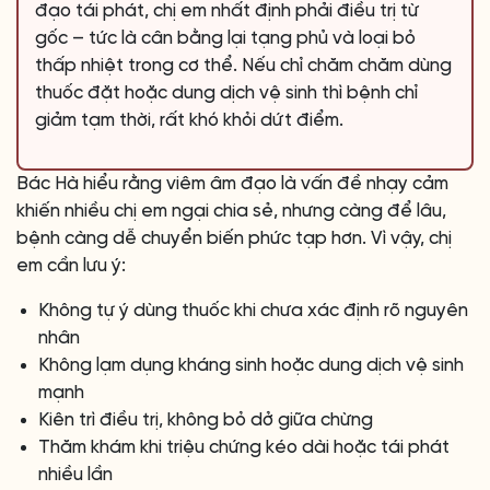
đạo tái phát, chị em nhất định phải điều trị từ
gốc – tức là cân bằng lại tạng phủ và loại bỏ
thấp nhiệt trong cơ thể. Nếu chỉ chăm chăm dùng
thuốc đặt hoặc dung dịch vệ sinh thì bệnh chỉ
giảm tạm thời, rất khó khỏi dứt điểm.
Bác Hà hiểu rằng viêm âm đạo là vấn đề nhạy cảm
khiến nhiều chị em ngại chia sẻ, nhưng càng để lâu,
bệnh càng dễ chuyển biến phức tạp hơn. Vì vậy, chị
em cần lưu ý:
Không tự ý dùng thuốc khi chưa xác định rõ nguyên
nhân
Không lạm dụng kháng sinh hoặc dung dịch vệ sinh
mạnh
Kiên trì điều trị, không bỏ dở giữa chừng
Thăm khám khi triệu chứng kéo dài hoặc tái phát
nhiều lần