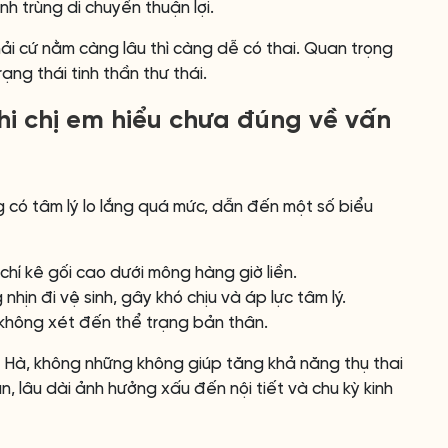
nh trùng di chuyển thuận lợi.
ải cứ nằm càng lâu thì càng dễ có thai. Quan trọng
ng thái tinh thần thư thái.
hi chị em hiểu chưa đúng về vấn
 có tâm lý lo lắng quá mức, dẫn đến một số biểu
hí kê gối cao dưới mông hàng giờ liền.
nhịn đi vệ sinh, gây khó chịu và áp lực tâm lý.
không xét đến thể trạng bản thân.
 Hà, không những không giúp tăng khả năng thụ thai
, lâu dài ảnh hưởng xấu đến nội tiết và chu kỳ kinh