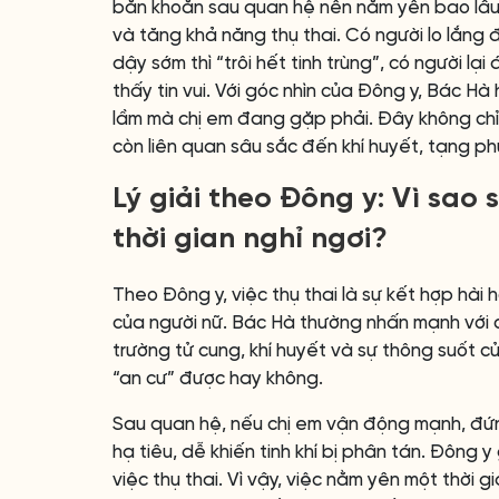
băn khoăn sau quan hệ nên nằm yên bao lâu,
và tăng khả năng thụ thai. Có người lo lắng 
dậy sớm thì “trôi hết tinh trùng”, có người 
thấy tin vui. Với góc nhìn của Đông y, Bác Hà 
lầm mà chị em đang gặp phải. Đây không chỉ 
còn liên quan sâu sắc đến khí huyết, tạng phủ
Lý giải theo Đông y: Vì sao 
thời gian nghỉ ngơi?
Theo Đông y, việc thụ thai là sự kết hợp hài
của người nữ. Bác Hà thường nhấn mạnh với cá
trường tử cung, khí huyết và sự thông suốt củ
“an cư” được hay không.
Sau quan hệ, nếu chị em vận động mạnh, đứng 
hạ tiêu, dễ khiến tinh khí bị phân tán. Đông y
việc thụ thai. Vì vậy, việc nằm yên một thời 