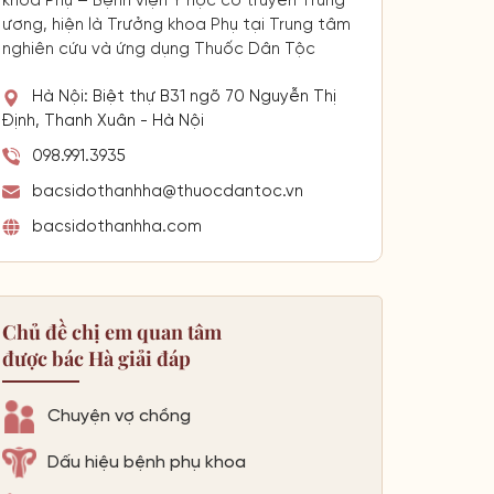
khoa Phụ – Bệnh viện Y học cổ truyền Trung
ương, hiện là Trưởng khoa Phụ tại Trung tâm
nghiên cứu và ứng dụng Thuốc Dân Tộc
Hà Nội: Biệt thự B31 ngõ 70 Nguyễn Thị
Định, Thanh Xuân - Hà Nội
098.991.3935
bacsidothanhha@thuocdantoc.vn
bacsidothanhha.com
Chủ đề chị em quan tâm
được bác Hà giải đáp
Chuyện vợ chồng
Dấu hiệu bệnh phụ khoa