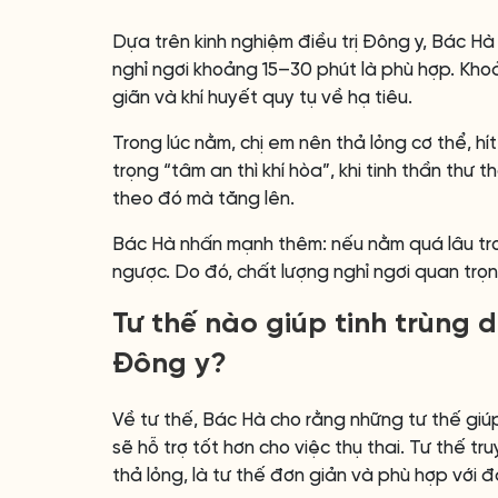
Dựa trên kinh nghiệm điều trị Đông y, Bác 
nghỉ ngơi khoảng 15–30 phút là phù hợp. Khoả
giãn và khí huyết quy tụ về hạ tiêu.
Trong lúc nằm, chị em nên thả lỏng cơ thể, hí
trọng “tâm an thì khí hòa”, khi tinh thần thư t
theo đó mà tăng lên.
Bác Hà nhấn mạnh thêm: nếu nằm quá lâu tron
ngược. Do đó, chất lượng nghỉ ngơi quan trọn
Tư thế nào giúp tinh trùng 
Đông y?
Về tư thế, Bác Hà cho rằng những tư thế giúp 
sẽ hỗ trợ tốt hơn cho việc thụ thai. Tư thế 
thả lỏng, là tư thế đơn giản và phù hợp với đ