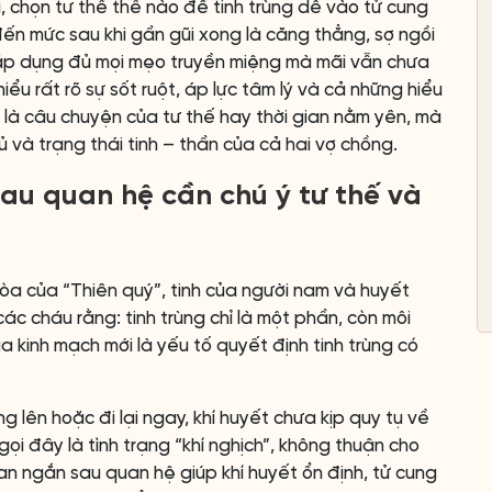
 chọn tư thế thế nào để tinh trùng dễ vào tử cung
đến mức sau khi gần gũi xong là căng thẳng, sợ ngồi
lại áp dụng đủ mọi mẹo truyền miệng mà mãi vẫn chưa
hiểu rất rõ sự sốt ruột, áp lực tâm lý và cả những hiểu
là câu chuyện của tư thế hay thời gian nằm yên, mà
 và trạng thái tinh – thần của cả hai vợ chồng.
sau quan hệ cần chú ý tư thế và
 hòa của “Thiên quý”, tinh của người nam và huyết
c cháu rằng: tinh trùng chỉ là một phần, còn môi
a kinh mạch mới là yếu tố quyết định tinh trùng có
lên hoặc đi lại ngay, khí huyết chưa kịp quy tụ về
 gọi đây là tình trạng “khí nghịch”, không thuận cho
gian ngắn sau quan hệ giúp khí huyết ổn định, tử cung