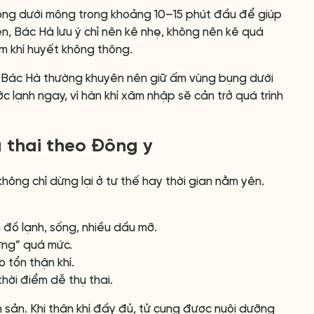
mỏng dưới mông trong khoảng 10–15 phút đầu để giúp
ên, Bác Hà lưu ý chỉ nên kê nhẹ, không nên kê quá
àm khí huyết không thông.
h, Bác Hà thường khuyên nên giữ ấm vùng bụng dưới
c lạnh ngay, vì hàn khí xâm nhập sẽ cản trở quá trình
 thai theo Đông y
hông chỉ dừng lại ở tư thế hay thời gian nằm yên.
 đồ lạnh, sống, nhiều dầu mỡ.
rứng” quá mức.
 tổn thận khí.
hời điểm dễ thụ thai.
 sản. Khi thận khí đầy đủ, tử cung được nuôi dưỡng