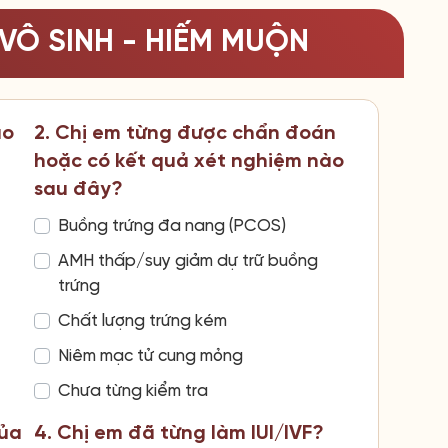
VÔ SINH - HIẾM MUỘN
ao
2. Chị em từng được chẩn đoán
hoặc có kết quả xét nghiệm nào
sau đây?
Buồng trứng đa nang (PCOS)
AMH thấp/suy giảm dự trữ buồng
trứng
Chất lượng trứng kém
Niêm mạc tử cung mỏng
Chưa từng kiểm tra
của
4. Chị em đã từng làm IUI/IVF?