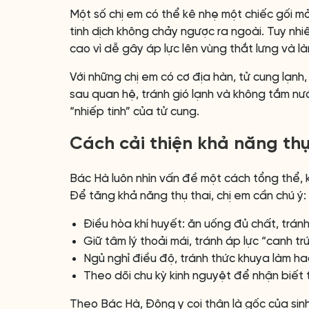
Một số chị em có thể kê nhẹ một chiếc gối 
tinh dịch không chảy ngược ra ngoài. Tuy nhi
cao vì dễ gây áp lực lên vùng thắt lưng và l
Với những chị em có cơ địa hàn, tử cung lạn
sau quan hệ, tránh gió lạnh và không tắm nướ
“nhiếp tinh” của tử cung.
Cách cải thiện khả năng thụ
Bác Hà luôn nhìn vấn đề một cách tổng thể, k
Để tăng khả năng thụ thai, chị em cần chú ý:
Điều hòa khí huyết: ăn uống đủ chất, tránh
Giữ tâm lý thoải mái, tránh áp lực “canh t
Ngủ nghỉ điều độ, tránh thức khuya làm hao
Theo dõi chu kỳ kinh nguyệt để nhận biết t
Theo Bác Hà, Đông y coi thận là gốc của sinh