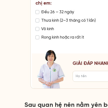
chị em:
Đều 26 – 32 ngày
Thưa kinh (2–3 tháng có 1 lần)
Vô kinh
Rong kinh hoặc ra rất ít
GIẢI ĐÁP NHAN
Sau quan hệ nên nằm yên ba