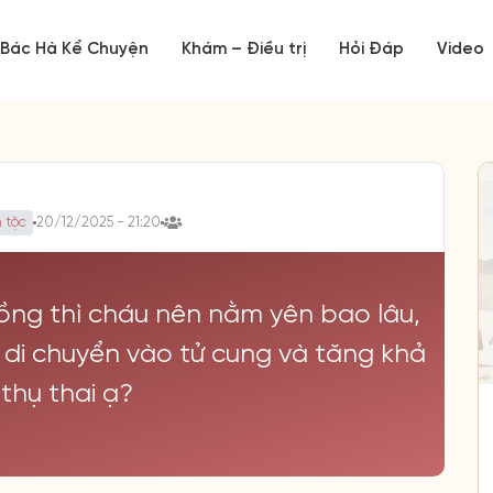
Bác Hà Kể Chuyện
Khám – Điều trị
Hỏi Đáp
Video
 tộc
20/12/2025 - 21:20
ồng thì cháu nên nằm yên bao lâu,
ễ di chuyển vào tử cung và tăng khả
thụ thai ạ?