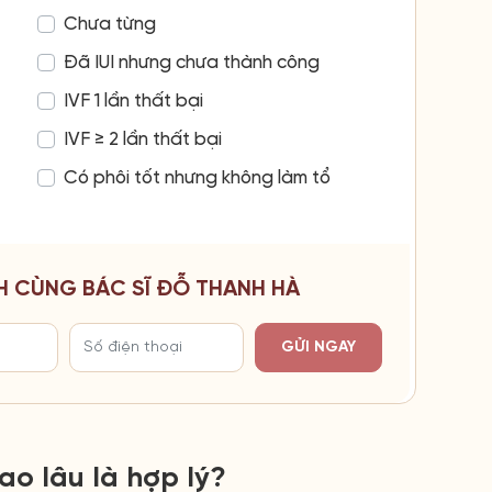
Chưa từng
Đã IUI nhưng chưa thành công
IVF 1 lần thất bại
IVF ≥ 2 lần thất bại
Có phôi tốt nhưng không làm tổ
H CÙNG BÁC SĨ ĐỖ THANH HÀ
GỬI NGAY
o lâu là hợp lý?