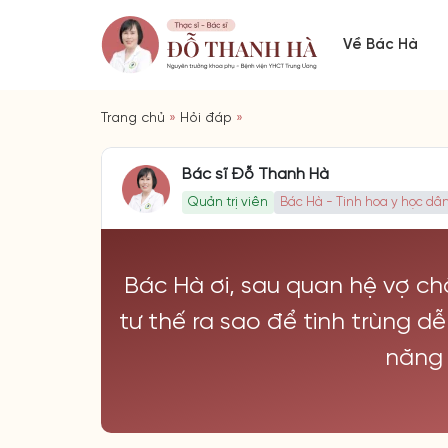
Về Bác Hà
Trang chủ
»
Hỏi đáp
»
Bác sĩ Đỗ Thanh Hà
Quản trị viên
Bác Hà - Tinh hoa y học dân
Bác Hà ơi, sau quan hệ vợ ch
tư thế ra sao để tinh trùng d
năng 