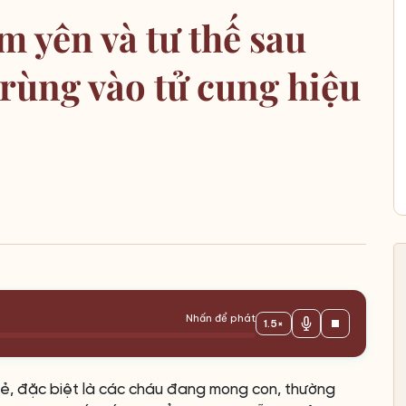
m yên và tư thế sau
trùng vào tử cung hiệu
Nhấn để phát
1.5×
rẻ, đặc biệt là các cháu đang mong con, thường