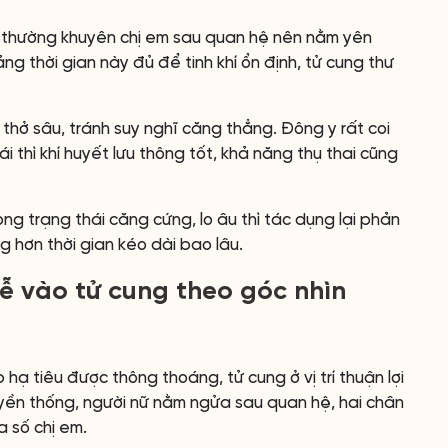
Hà thường khuyên chị em sau quan hệ nên nằm yên
ng thời gian này đủ để tinh khí ổn định, tử cung thư
t thở sâu, tránh suy nghĩ căng thẳng. Đông y rất coi
hái thì khí huyết lưu thông tốt, khả năng thụ thai cũng
g trạng thái căng cứng, lo âu thì tác dụng lại phản
g hơn thời gian kéo dài bao lâu.
dễ vào tử cung theo góc nhìn
hạ tiêu được thông thoáng, tử cung ở vị trí thuận lợi
truyền thống, người nữ nằm ngửa sau quan hệ, hai chân
a số chị em.