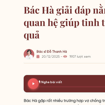
Bác Hà giải đáp nằ
quan hệ giúp tinh 
quả
Bác sĩ Đỗ Thanh Hà
20/12/2025 -
1907 lượt xem
🎙️ Nghe bài viết
Bác Hà gặp rất nhiều trường hợp vợ chồng t