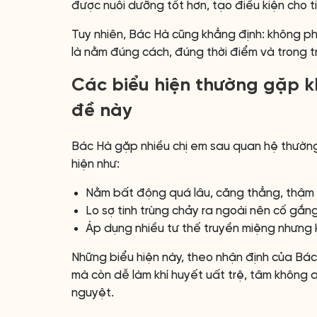
được nuôi dưỡng tốt hơn, tạo điều kiện cho ti
Tuy nhiên, Bác Hà cũng khẳng định: không ph
là nằm đúng cách, đúng thời điểm và trong trạ
Các biểu hiện thường gặp k
đề này
Bác Hà gặp nhiều chị em sau quan hệ thường
hiện như:
Nằm bất động quá lâu, căng thẳng, thậm c
Lo sợ tinh trùng chảy ra ngoài nên cố gắng 
Áp dụng nhiều tư thế truyền miệng nhưng 
Những biểu hiện này, theo nhận định của Bác
mà còn dễ làm khí huyết uất trệ, tâm không an
nguyệt.