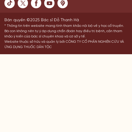
Bản quyền ©2025 Bác sĩ Đỗ Thanh Hà
* Thông tin trên website mang tính tham khảo nội bộ về y học cổ truyền.
Bà con không nên tự ý áp dụng chẩn đoán hay điều trị bệnh, cần tham
khảo ý kiến của bác sĩ chuyên khoa và cơ sở y tế.
Website thuộc sở hữu và quản lý bởi CÔNG TY CỔ PHẦN NGHIÊN CỨU VÀ
ỨNG DỤNG THUỐC DÂN TỘC