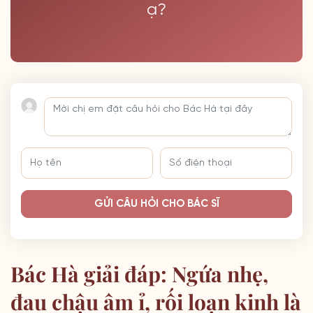
ạ?
GỬI CÂU HỎI CHO BÁC SĨ
Bác Hà giải đáp: Ngứa nhẹ,
đau chậu âm ỉ, rối loạn kinh là