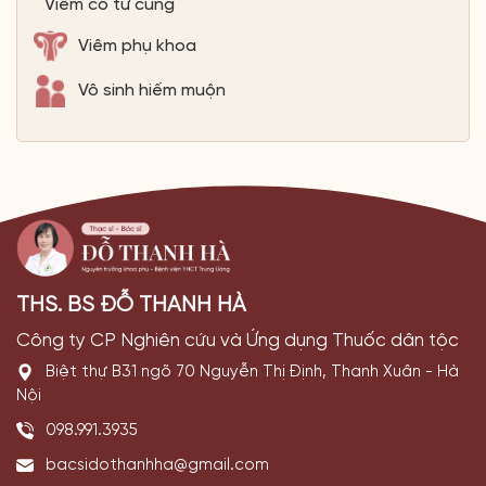
Viêm cổ tử cung
Viêm phụ khoa
Vô sinh hiếm muộn
THS. BS ĐỖ THANH HÀ
Công ty CP Nghiên cứu và Ứng dụng Thuốc dân tộc
Biệt thự B31 ngõ 70 Nguyễn Thị Định, Thanh Xuân - Hà
Nội
098.991.3935
bacsidothanhha@gmail.com