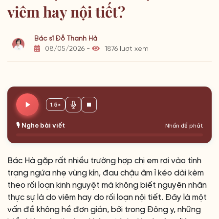
viêm hay nội tiết?
Bác sĩ Đỗ Thanh Hà
08/05/2026 -
1876 lượt xem
1.5×
🎙️ Nghe bài viết
Nhấn để phát
Bác Hà gặp rất nhiều trường hợp chị em rơi vào tình
trạng ngứa nhẹ vùng kín, đau chậu âm ỉ kéo dài kèm
theo rối loạn kinh nguyệt mà không biết nguyên nhân
thực sự là do viêm hay do rối loạn nội tiết. Đây là một
vấn đề không hề đơn giản, bởi trong Đông y, những