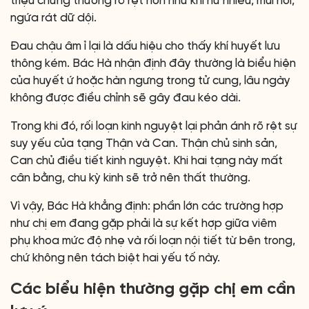
triệu chứng thường rõ rệt hơn như khí hư nhiều, mùi hôi,
ngứa rát dữ dội.
Đau chậu âm ỉ lại là dấu hiệu cho thấy khí huyết lưu
thông kém. Bác Hà nhận định đây thường là biểu hiện
của huyết ứ hoặc hàn ngưng trong tử cung, lâu ngày
không được điều chỉnh sẽ gây đau kéo dài.
Trong khi đó, rối loạn kinh nguyệt lại phản ánh rõ rệt sự
suy yếu của tạng Thận và Can. Thận chủ sinh sản,
Can chủ điều tiết kinh nguyệt. Khi hai tạng này mất
cân bằng, chu kỳ kinh sẽ trở nên thất thường.
Vì vậy, Bác Hà khẳng định: phần lớn các trường hợp
như chị em đang gặp phải là sự kết hợp giữa viêm
phụ khoa mức độ nhẹ và rối loạn nội tiết từ bên trong,
chứ không nên tách biệt hai yếu tố này.
Các biểu hiện thường gặp chị em cần