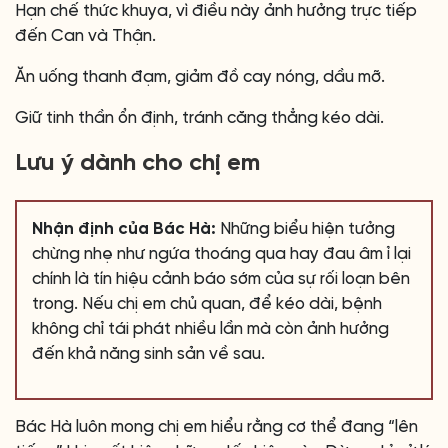
Hạn chế thức khuya, vì điều này ảnh hưởng trực tiếp
đến Can và Thận.
Ăn uống thanh đạm, giảm đồ cay nóng, dầu mỡ.
Giữ tinh thần ổn định, tránh căng thẳng kéo dài.
Lưu ý dành cho chị em
Nhận định của Bác Hà:
Những biểu hiện tưởng
chừng nhẹ như ngứa thoáng qua hay đau âm ỉ lại
chính là tín hiệu cảnh báo sớm của sự rối loạn bên
trong. Nếu chị em chủ quan, để kéo dài, bệnh
không chỉ tái phát nhiều lần mà còn ảnh hưởng
đến khả năng sinh sản về sau.
Bác Hà luôn mong chị em hiểu rằng cơ thể đang “lên