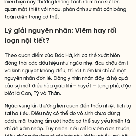
biểu hiện này thường không tách rời mà có sự liên
quan mật thiết với nhau, phản ánh sự mất cân bằng
toàn diện trong cơ thể.
Lý giải nguyên nhân: Viêm hay rối
loạn nội tiết?
Theo quan điểm của Bác Hà, khi cơ thể xuất hiện
đồng thời các dấu hiệu như ngứa nhẹ, đau chậu âm ỉ
và kinh nguyệt không đều, thì rất hiếm khi chỉ có một
nguyên nhân đơn lẻ. Đông y nhìn nhận đây là hệ quả
của sự mất điều hòa giữa khí – huyết – tạng phủ, đặc
biệt là Can, Tỳ và Thận.
Ngứa vùng kín thường liên quan đến thấp nhiệt tích tụ
tại hạ tiêu. Điều này có thể do vệ sinh chưa đúng
cách, môi trường ẩm ướt hoặc cơ thể suy yếu khiến tà
khí dễ xâm nhập. Tuy nhiên, nếu chỉ là viêm đơn thuần,