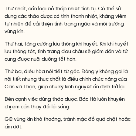
Thứ nhất, cần loại bỏ thấp nhiệt tích tụ. Có thể sử
dụng các thảo dược có tính thanh nhiệt, kháng viêm
tự nhiên để cải thiện tình trạng ngứa và môi trường
vùng kín.
Thứ hai, tăng cường lưu thông khí huyết. Khi khí huyết
lưu thông tốt, tình trạng đau chậu sẽ giảm dần và tử
cung được nuôi dưỡng tốt hơn.
Thứ ba, điều hòa nội tiết từ gốc. Đông y không gọi là
nội tiết nhưng thực chất là điều chỉnh chức năng của
Can và Thận, giúp chu kỳ kinh nguyệt ổn định trở lại.
Bên cạnh việc dùng thảo dược, Bác Hà luôn khuyên
chị em cần thay đổi lối sống:
Giữ vùng kín khô thoáng, tránh mặc đồ quá chật hoặc
ẩm ướt.