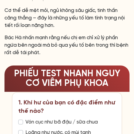
Cơ thể dễ mệt mỏi, ngủ không sâu giấc, tinh thần
căng thẳng – đây là những yếu tố làm tình trạng nội
tiết rối loạn nặng hơn.
Bác Hà nhấn mạnh rằng nếu chị em chỉ xử lý phần
ngứa bên ngoài mà bỏ qua yếu tố bên trong thì bệnh
rất dễ tái phát.
PHIẾU TEST NHANH NGUY
CƠ VIÊM PHỤ KHOA
1. Khí hư của bạn có đặc điểm như
thế nào?
Vón cục như bã đậu / sữa chua
Loãng như nước, có mùi tanh