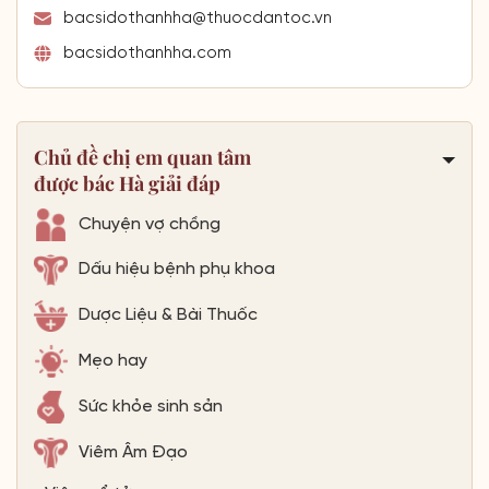
bacsidothanhha@thuocdantoc.vn
bacsidothanhha.com
Chủ đề chị em quan tâm
được bác Hà giải đáp
Chuyện vợ chồng
Dấu hiệu bệnh phụ khoa
Dược Liệu & Bài Thuốc
Mẹo hay
Sức khỏe sinh sản
Viêm Âm Đạo