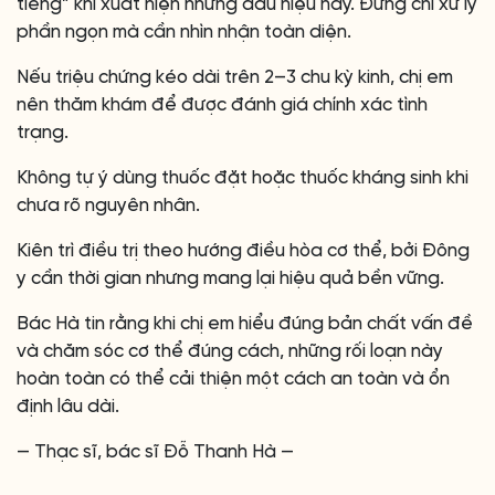
tiếng” khi xuất hiện những dấu hiệu này. Đừng chỉ xử lý
phần ngọn mà cần nhìn nhận toàn diện.
Nếu triệu chứng kéo dài trên 2–3 chu kỳ kinh, chị em
nên thăm khám để được đánh giá chính xác tình
trạng.
Không tự ý dùng thuốc đặt hoặc thuốc kháng sinh khi
chưa rõ nguyên nhân.
Kiên trì điều trị theo hướng điều hòa cơ thể, bởi Đông
y cần thời gian nhưng mang lại hiệu quả bền vững.
Bác Hà tin rằng khi chị em hiểu đúng bản chất vấn đề
và chăm sóc cơ thể đúng cách, những rối loạn này
hoàn toàn có thể cải thiện một cách an toàn và ổn
định lâu dài.
— Thạc sĩ, bác sĩ Đỗ Thanh Hà —