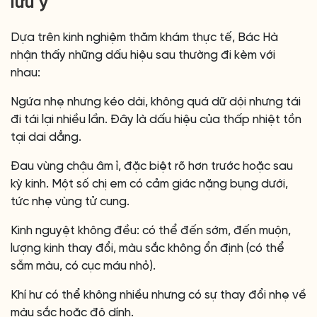
lưu ý
Dựa trên kinh nghiệm thăm khám thực tế, Bác Hà
nhận thấy những dấu hiệu sau thường đi kèm với
nhau:
Ngứa nhẹ nhưng kéo dài, không quá dữ dội nhưng tái
đi tái lại nhiều lần. Đây là dấu hiệu của thấp nhiệt tồn
tại dai dẳng.
Đau vùng chậu âm ỉ, đặc biệt rõ hơn trước hoặc sau
kỳ kinh. Một số chị em có cảm giác nặng bụng dưới,
tức nhẹ vùng tử cung.
Kinh nguyệt không đều: có thể đến sớm, đến muộn,
lượng kinh thay đổi, màu sắc không ổn định (có thể
sẫm màu, có cục máu nhỏ).
Khí hư có thể không nhiều nhưng có sự thay đổi nhẹ về
màu sắc hoặc độ dính.