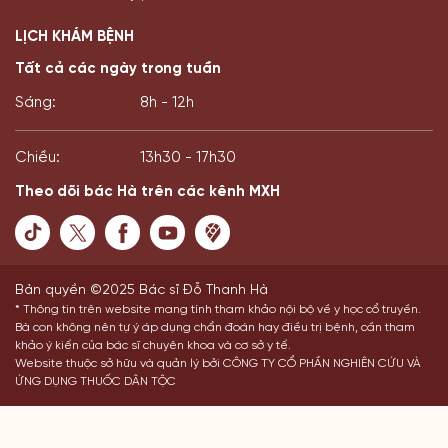
LỊCH KHÁM BỆNH
Tất cả các ngày trong tuần
Sáng:
8h - 12h
Chiều:
13h30 - 17h30
Theo dõi bác Hà trên các kênh MXH
Bản quyền ©2025 Bác sĩ Đỗ Thanh Hà
* Thông tin trên website mang tính tham khảo nội bộ về y học cổ truyền.
Bà con không nên tự ý áp dụng chẩn đoán hay điều trị bệnh, cần tham
khảo ý kiến của bác sĩ chuyên khoa và cơ sở y tế.
Website thuộc sở hữu và quản lý bởi CÔNG TY CỔ PHẦN NGHIÊN CỨU VÀ
ỨNG DỤNG THUỐC DÂN TỘC