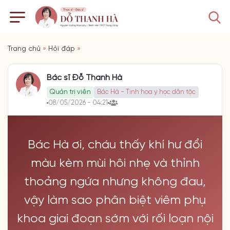
Trang chủ
»
Hỏi đáp
»
Bác sĩ Đỗ Thanh Hà
Quản trị viên
Bác Hà - Tinh hoa y học dân tộc
08/05/2026 - 04:21
Bác Hà ơi, cháu thấy khí hư đổi
màu kèm mùi hôi nhẹ và thỉnh
thoảng ngứa nhưng không đau,
vậy làm sao phân biệt viêm phụ
khoa giai đoạn sớm với rối loạn nội