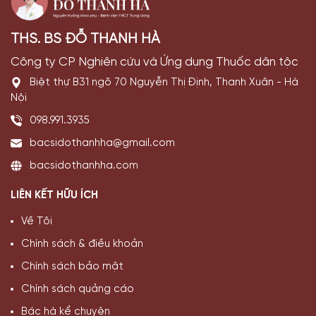
THS. BS ĐỖ THANH HÀ
Công ty CP Nghiên cứu và Ứng dụng Thuốc dân tộc
Biệt thự B31 ngõ 70 Nguyễn Thị Định, Thanh Xuân - Hà
Nội
098.991.3935
bacsidothanhha@gmail.com
bacsidothanhha.com
LIÊN KẾT HỮU ÍCH
Về Tôi
Chính sách & điều khoản
Chính sách bảo mật
Chính sách quảng cáo
Bác hà kể chuyện