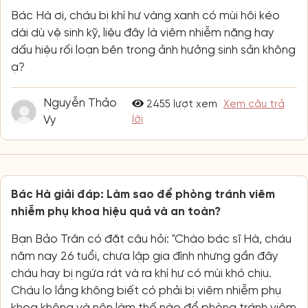
Bác Hà ơi, cháu bị khí hư vàng xanh có mùi hôi kéo
dài dù vệ sinh kỹ, liệu đây là viêm nhiễm nặng hay
dấu hiệu rối loạn bên trong ảnh hưởng sinh sản không
ạ?
Nguyễn Thảo
2455 lượt xem
Xem câu trả
Vy
lời
Bác Hà giải đáp: Làm sao để phòng tránh viêm
nhiễm phụ khoa hiệu quả và an toàn?
Bạn Bảo Trân có đặt câu hỏi: "Chào bác sĩ Hà, cháu
năm nay 26 tuổi, chưa lập gia đình nhưng gần đây
cháu hay bị ngứa rát và ra khí hư có mùi khó chịu.
Cháu lo lắng không biết có phải bị viêm nhiễm phụ
khoa không và nên làm thế nào để phòng tránh viêm