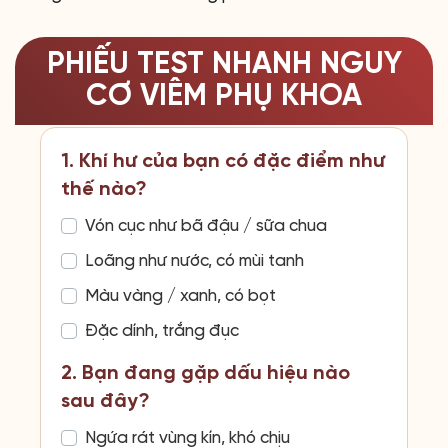
PHIẾU TEST NHANH NGUY
CƠ VIÊM PHỤ KHOA
1. Khí hư của bạn có đặc điểm như
thế nào?
Vón cục như bã đậu / sữa chua
Loãng như nước, có mùi tanh
Màu vàng / xanh, có bọt
Đặc dính, trắng đục
2. Bạn đang gặp dấu hiệu nào
sau đây?
Ngứa rát vùng kín, khó chịu