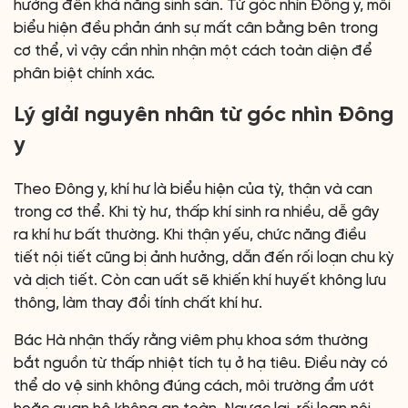
hưởng đến khả năng sinh sản. Từ góc nhìn Đông y, mỗi
biểu hiện đều phản ánh sự mất cân bằng bên trong
cơ thể, vì vậy cần nhìn nhận một cách toàn diện để
phân biệt chính xác.
Lý giải nguyên nhân từ góc nhìn Đông
y
Theo Đông y, khí hư là biểu hiện của tỳ, thận và can
trong cơ thể. Khi tỳ hư, thấp khí sinh ra nhiều, dễ gây
ra khí hư bất thường. Khi thận yếu, chức năng điều
tiết nội tiết cũng bị ảnh hưởng, dẫn đến rối loạn chu kỳ
và dịch tiết. Còn can uất sẽ khiến khí huyết không lưu
thông, làm thay đổi tính chất khí hư.
Bác Hà nhận thấy rằng viêm phụ khoa sớm thường
bắt nguồn từ thấp nhiệt tích tụ ở hạ tiêu. Điều này có
thể do vệ sinh không đúng cách, môi trường ẩm ướt