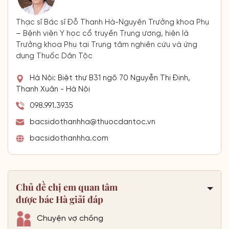
Thạc sĩ Bác sĩ Đỗ Thanh Hà-Nguyên Trưởng khoa Phụ
– Bệnh viện Y học cổ truyền Trung ương, hiện là
Trưởng khoa Phụ tại Trung tâm nghiên cứu và ứng
dụng Thuốc Dân Tộc
Hà Nội: Biệt thự B31 ngõ 70 Nguyễn Thị Định,
Thanh Xuân - Hà Nội
098.991.3935
bacsidothanhha@thuocdantoc.vn
bacsidothanhha.com
Chủ đề chị em quan tâm
được bác Hà giải đáp
Chuyện vợ chồng