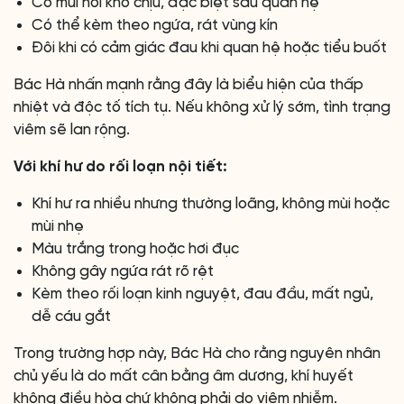
Có mùi hôi khó chịu, đặc biệt sau quan hệ
Có thể kèm theo ngứa, rát vùng kín
Đôi khi có cảm giác đau khi quan hệ hoặc tiểu buốt
Bác Hà nhấn mạnh rằng đây là biểu hiện của thấp
nhiệt và độc tố tích tụ. Nếu không xử lý sớm, tình trạng
viêm sẽ lan rộng.
Với khí hư do rối loạn nội tiết:
Khí hư ra nhiều nhưng thường loãng, không mùi hoặc
mùi nhẹ
Màu trắng trong hoặc hơi đục
Không gây ngứa rát rõ rệt
Kèm theo rối loạn kinh nguyệt, đau đầu, mất ngủ,
dễ cáu gắt
Trong trường hợp này, Bác Hà cho rằng nguyên nhân
chủ yếu là do mất cân bằng âm dương, khí huyết
không điều hòa chứ không phải do viêm nhiễm.