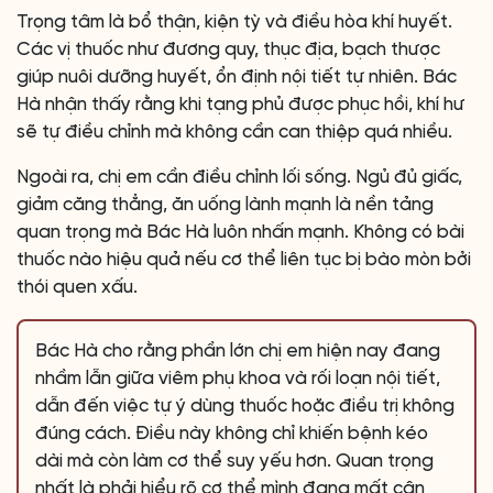
Trọng tâm là bổ thận, kiện tỳ và điều hòa khí huyết.
Các vị thuốc như đương quy, thục địa, bạch thược
giúp nuôi dưỡng huyết, ổn định nội tiết tự nhiên. Bác
Hà nhận thấy rằng khi tạng phủ được phục hồi, khí hư
sẽ tự điều chỉnh mà không cần can thiệp quá nhiều.
Ngoài ra, chị em cần điều chỉnh lối sống. Ngủ đủ giấc,
giảm căng thẳng, ăn uống lành mạnh là nền tảng
quan trọng mà Bác Hà luôn nhấn mạnh. Không có bài
thuốc nào hiệu quả nếu cơ thể liên tục bị bào mòn bởi
thói quen xấu.
Bác Hà cho rằng phần lớn chị em hiện nay đang
nhầm lẫn giữa viêm phụ khoa và rối loạn nội tiết,
dẫn đến việc tự ý dùng thuốc hoặc điều trị không
đúng cách. Điều này không chỉ khiến bệnh kéo
dài mà còn làm cơ thể suy yếu hơn. Quan trọng
nhất là phải hiểu rõ cơ thể mình đang mất cân