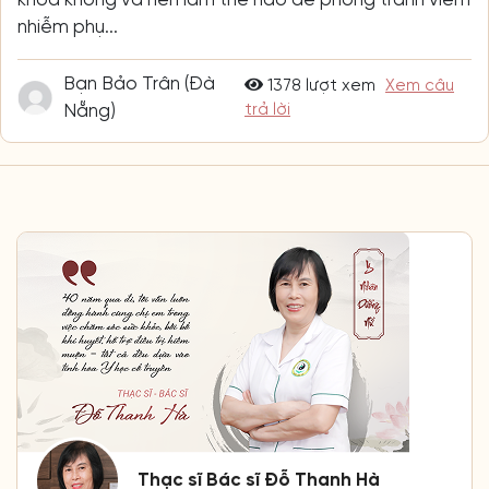
nhiễm phụ...
Bạn Bảo Trân (Đà
1378 lượt xem
Xem câu
Nẵng)
trả lời
Thạc sĩ Bác sĩ Đỗ Thanh Hà