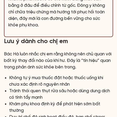
bằng ở đâu để điều chỉnh từ gốc. Đông y không
chỉ chữa triệu chứng mà hướng tới phục hồi toàn
diện, đây mới là con đường bền vững cho sức
khỏe phụ khoa.
Lưu ý dành cho chị em
Bác Hà luôn nhắc chị em rằng không nên chủ quan với
bất kỳ thay đổi nào của khí hư. Đây là “tín hiệu” quan
trọng phản ánh sức khỏe bên trong.
Không tự ý mua thuốc đặt hoặc thuốc uống khi
chưa xác định rõ nguyên nhân
Tránh thói quen thụt rửa sâu hoặc dùng dung dịch
có tính tẩy mạnh
Khám phụ khoa định kỳ để phát hiện sớm bất
thường
Duy trì chế độ sinh hoạt điều độ, hạn chế stress