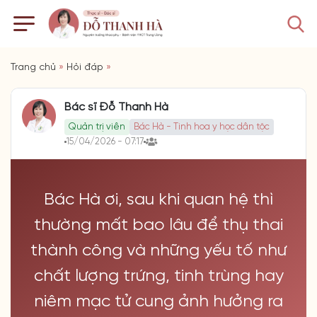
Trang chủ
»
Hỏi đáp
»
Bác sĩ Đỗ Thanh Hà
Quản trị viên
Bác Hà - Tinh hoa y học dân tộc
15/04/2026 - 07:17
Bác Hà ơi, sau khi quan hệ thì
thường mất bao lâu để thụ thai
thành công và những yếu tố như
chất lượng trứng, tinh trùng hay
niêm mạc tử cung ảnh hưởng ra