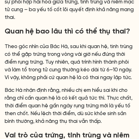
sự phối hợp hài hòa giữa trứng, tinh trùng và niêm mạc
tử cung – ba yếu tố cốt lõi quyết định khả năng mang
thai.
Quan hệ bao lâu thì có thể thụ thai?
Theo góc nhìn của Bác Hà, sau khi quan hệ, tinh trùng
có thể gặp trứng trong vòng vài giờ nếu đúng thời
điểm rụng trứng. Tuy nhiên, quá trình hình thành phôi
và làm tổ trong tử cung thường kéo dài từ 6–10 ngày.
Vì vậy, không phải cứ quan hệ là có thai ngay lập tức.
Bác Hà nhận định rằng, nhiều chị em hiểu sai khi cho
rằng chỉ cần quan hệ là có kết quả tức thì. Thực chất,
thời điểm quan hệ gần ngày rụng trứng mới là yếu tố
then chốt. Nếu lệch thời điểm, dù sức khỏe sinh sản
bình thường, khả năng thụ thai vẫn thấp.
Vai trò của trứng, tinh trùng và niêm