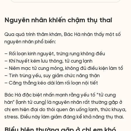
Nguyên nhân khiến chậm thụ thai
Qua quá trình thăm khám, Bác Hà nhận thấy một số
nguyên nhân phổ biến:
– Rối loạn kinh nguyệt, trứng rụng không đều
– Khí huyết kém lưu thông, tử cung lạnh
– Niêm mạc tử cung mỏng, không đủ điều kiện làm tổ
– Tinh trùng yếu, suy giảm chức năng thận
– Căng thẳng kéo dài làm rối loạn nội tiết
Bác Hà đặc biệt nhấn mạnh rằng yếu tố “tử cung
hàn” (lạnh tử cung) là nguyên nhân rất thường gặp ở
chị em hiện đại do thói quen ăn uống lạnh, thức khuya,
stress. Điều này làm giảm đáng kể khả năng thụ thai.
Biểu hiện thường gặp ở chị em khó