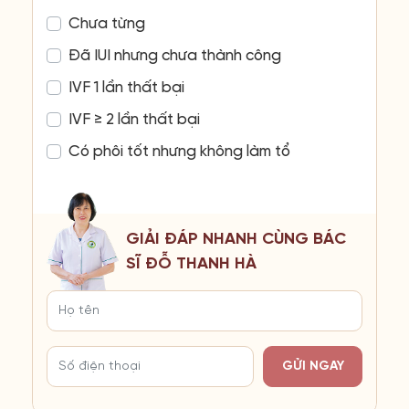
Chưa từng
Đã IUI nhưng chưa thành công
IVF 1 lần thất bại
IVF ≥ 2 lần thất bại
Có phôi tốt nhưng không làm tổ
GIẢI ĐÁP NHANH CÙNG BÁC
SĨ ĐỖ THANH HÀ
GỬI NGAY