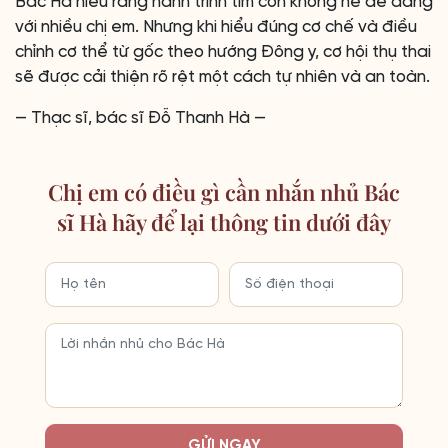
Bác Hà hiểu rằng hành trình tìm con không hề dễ dàng
với nhiều chị em. Nhưng khi hiểu đúng cơ chế và điều
chỉnh cơ thể từ gốc theo hướng Đông y, cơ hội thụ thai
sẽ được cải thiện rõ rệt một cách tự nhiên và an toàn.
— Thạc sĩ, bác sĩ Đỗ Thanh Hà —
Chị em có điều gì cần nhắn nhủ Bác
sĩ Hà hãy để lại thông tin dưới đây
GỬI NGAY