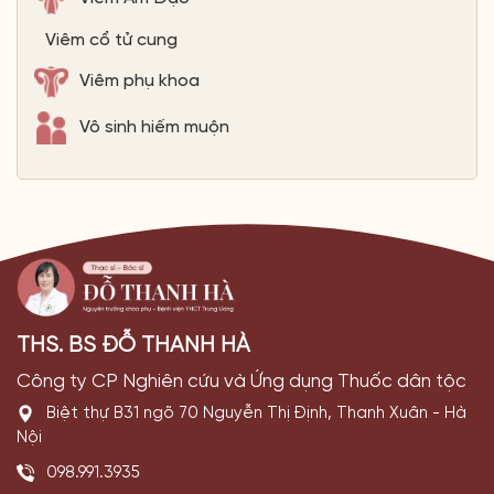
Viêm cổ tử cung
Viêm phụ khoa
Vô sinh hiếm muộn
THS. BS ĐỖ THANH HÀ
Công ty CP Nghiên cứu và Ứng dụng Thuốc dân tộc
Biệt thự B31 ngõ 70 Nguyễn Thị Định, Thanh Xuân - Hà
Nội
098.991.3935