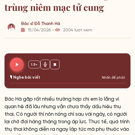
trùng niêm mạc tử cung
Bác sĩ Đỗ Thanh Hà
15/04/2026 -
2004 lượt xem
1.5×
🎙️ Nghe bài viết
Nhấn để phát
Bác Hà gặp rất nhiều trường hợp chị em lo lắng vì
quan hệ đã lâu nhưng vẫn chưa thấy dấu hiệu thụ
thai. Có người thì nôn nóng chỉ sau vài ngày, có người
lại chờ đợi hàng tháng trong áp lực. Thực tế, quá trình
thụ thai không diễn ra ngay lập tức mà phụ thuộc vào