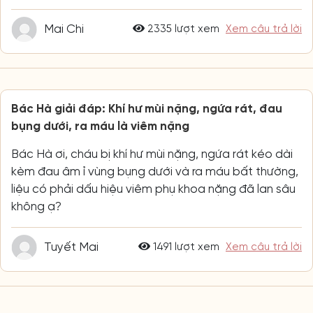
Mai Chi
2335 lượt xem
Xem câu trả lời
Bác Hà giải đáp: Khí hư mùi nặng, ngứa rát, đau
bụng dưới, ra máu là viêm nặng
Bác Hà ơi, cháu bị khí hư mùi nặng, ngứa rát kéo dài
kèm đau âm ỉ vùng bụng dưới và ra máu bất thường,
liệu có phải dấu hiệu viêm phụ khoa nặng đã lan sâu
không ạ?
Tuyết Mai
1491 lượt xem
Xem câu trả lời