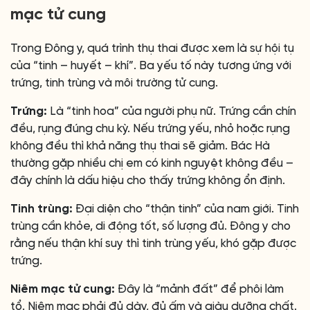
mạc tử cung
Trong Đông y, quá trình thụ thai được xem là sự hội tụ
của “tinh – huyết – khí”. Ba yếu tố này tương ứng với
trứng, tinh trùng và môi trường tử cung.
Trứng:
Là “tinh hoa” của người phụ nữ. Trứng cần chín
đều, rụng đúng chu kỳ. Nếu trứng yếu, nhỏ hoặc rụng
không đều thì khả năng thụ thai sẽ giảm. Bác Hà
thường gặp nhiều chị em có kinh nguyệt không đều –
đây chính là dấu hiệu cho thấy trứng không ổn định.
Tinh trùng:
Đại diện cho “thận tinh” của nam giới. Tinh
trùng cần khỏe, di động tốt, số lượng đủ. Đông y cho
rằng nếu thận khí suy thì tinh trùng yếu, khó gặp được
trứng.
Niêm mạc tử cung:
Đây là “mảnh đất” để phôi làm
tổ. Niêm mạc phải đủ dày, đủ ấm và giàu dưỡng chất.