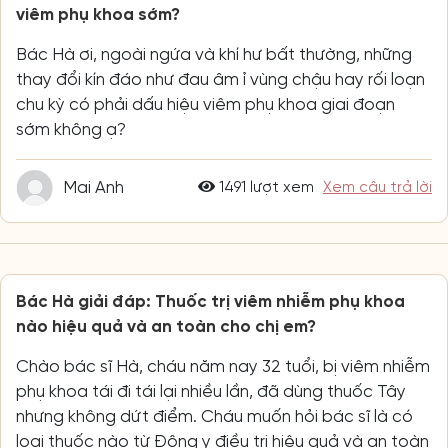
viêm phụ khoa sớm?
Bác Hà ơi, ngoài ngứa và khí hư bất thường, những
thay đổi kín đáo như đau âm ỉ vùng chậu hay rối loạn
chu kỳ có phải dấu hiệu viêm phụ khoa giai đoạn
sớm không ạ?
Mai Anh
1491 lượt xem
Xem câu trả lời
Bác Hà giải đáp: Thuốc trị viêm nhiễm phụ khoa
nào hiệu quả và an toàn cho chị em?
Chào bác sĩ Hà, cháu năm nay 32 tuổi, bị viêm nhiễm
phụ khoa tái đi tái lại nhiều lần, đã dùng thuốc Tây
nhưng không dứt điểm. Cháu muốn hỏi bác sĩ là có
loại thuốc nào từ Đông y điều trị hiệu quả và an toàn