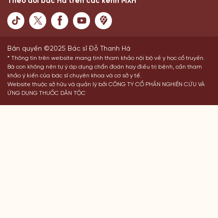
Theo dõi bác Hà trên các kênh MXH
Bản quyền ©2025 Bác sĩ Đỗ Thanh Hà
* Thông tin trên website mang tính tham khảo nội bộ về y học cổ truyền.
Bà con không nên tự ý áp dụng chẩn đoán hay điều trị bệnh, cần tham
khảo ý kiến của bác sĩ chuyên khoa và cơ sở y tế.
Website thuộc sở hữu và quản lý bởi CÔNG TY CỔ PHẦN NGHIÊN CỨU VÀ
ỨNG DỤNG THUỐC DÂN TỘC