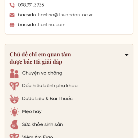
098.991.3935
bacsidothanhha@thuocdantoc.vn
bacsidothanhha.com
Chủ đề chị em quan tâm
được bác Hà giải đáp
Chuyện vợ chồng
Dấu hiệu bệnh phụ khoa
Dược Liệu & Bài Thuốc
Mẹo hay
Sức khỏe sinh sản
Viêm Âm Đạo