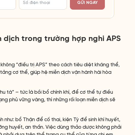
GỬI NGAY
n dịch trong trường hợp nghi APS
không “điều trị APS” theo cách tiêu diệt kháng thể,
tảng cơ thể, giúp hệ miễn dịch vận hành hài hòa
u tà” – tức là bồi bổ chính khí, để cơ thể tự điều
ạng phủ vững vàng, thì những rối loạn miễn dịch sẽ
như: bổ Thận để cố thai, kiện Tỳ để sinh khí huyết,
ng huyết, an thần. Việc dùng thảo dược không phải
à phải dựa trên thể trạng cụ thể của từng chị em.