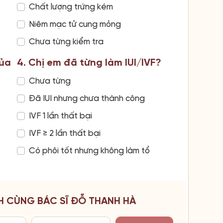
Chất lượng trứng kém
Niêm mạc tử cung mỏng
Chưa từng kiểm tra
của
4. Chị em đã từng làm IUI/IVF?
Chưa từng
Đã IUI nhưng chưa thành công
IVF 1 lần thất bại
IVF ≥ 2 lần thất bại
Có phôi tốt nhưng không làm tổ
H CÙNG BÁC SĨ ĐỖ THANH HÀ