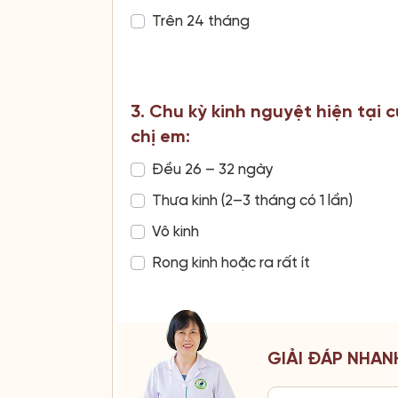
Trên 24 tháng
3. Chu kỳ kinh nguyệt hiện tại 
chị em:
Đều 26 – 32 ngày
Thưa kinh (2–3 tháng có 1 lần)
Vô kinh
Rong kinh hoặc ra rất ít
GIẢI ĐÁP NHAN