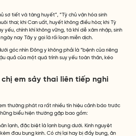
ủ sơ tiết và tàng huyết”, “Tỳ chủ vận hóa sinh
uôi thai; khi Can uất, huyết không điều hòa; khi Tỳ
uy yếu, chính khí không vững, tà khí dễ xâm nhập, sinh
ngày nay Tây y gọi là rối loạn miễn dịch.
dưới góc nhìn Đông y không phải là “bệnh của riêng
hậu quả của một quá trình suy yếu toàn thân, kéo
hị em sảy thai liên tiếp nghi
ị em thường phát ra rất nhiều tín hiệu cảnh báo trước
những biểu hiện thường gặp bao gồm:
hân lạnh, đặc biệt là lạnh bụng dưới. Kinh nguyệt
c, kèm đau bụng kinh. Có chị lại hay bị đầy bụng, ăn