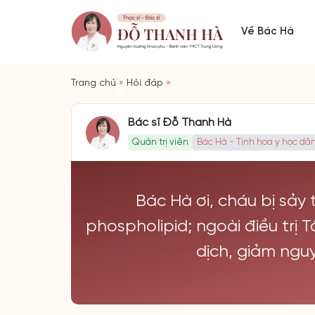
Về Bác Hà
Trang chủ
»
Hỏi đáp
»
Bác sĩ Đỗ Thanh Hà
Quản trị viên
Bác Hà - Tinh hoa y học dân
Bác Hà ơi, cháu bị sảy 
phospholipid; ngoài điều trị 
dịch, giảm ngu