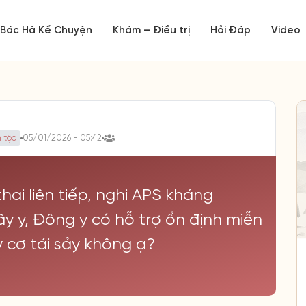
Bác Hà Kể Chuyện
Khám – Điều trị
Hỏi Đáp
Video
 tộc
05/01/2026 - 05:42
thai liên tiếp, nghi APS kháng
Tây y, Đông y có hỗ trợ ổn định miễn
y cơ tái sảy không ạ?