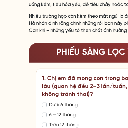
uống kém, tiêu hóa yếu, dễ tiêu chảy hoặc t
Nhiều trường hợp còn kèm theo mất ngủ, lo âu
Hà nhận định rằng chính những rối loạn này 
Can khí – những yếu tố then chốt ảnh hưởng 
PHIẾU SÀNG LỌC 
1. Chị em đã mong con trong b
lâu (quan hệ đều 2–3 lần/tuần,
không tránh thai)?
Dưới 6 tháng
6 – 12 tháng
Trên 12 tháng