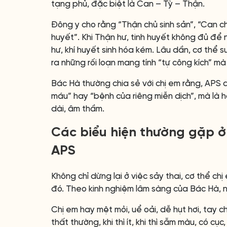
tạng phủ, đặc biệt là Can – Tỳ – Thận.
Đông y cho rằng “Thận chủ sinh sản”, “Can ch
huyết”. Khi Thận hư, tinh huyết không đủ để n
hư, khí huyết sinh hóa kém. Lâu dần, cơ thể s
ra những rối loạn mang tính “tự công kích” mà 
Bác Hà thường chia sẻ với chị em rằng, APS 
máu” hay “bệnh của riêng miễn dịch”, mà là 
dài, âm thầm.
Các biểu hiện thường gặp ở c
APS
Không chỉ dừng lại ở việc sảy thai, cơ thể ch
đó. Theo kinh nghiệm lâm sàng của Bác Hà, 
Chị em hay mệt mỏi, uể oải, dễ hụt hơi, tay c
thất thường, khi thì ít, khi thì sẫm màu, có cụ