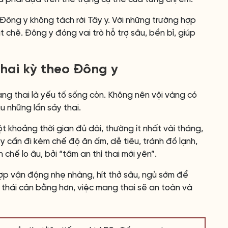
Đông y không tách rời Tây y. Với những trường hợp
 chẽ. Đông y đóng vai trò hỗ trợ sâu, bền bỉ, giúp
thai kỳ theo Đông y
ang thai là yếu tố sống còn. Không nên vội vàng có
u những lần sảy thai.
 khoảng thời gian đủ dài, thường ít nhất vài tháng,
y cần đi kèm chế độ ăn ấm, dễ tiêu, tránh đồ lạnh,
 chế lo âu, bởi “tâm an thì thai mới yên”.
p vận động nhẹ nhàng, hít thở sâu, ngủ sớm để
 thái cân bằng hơn, việc mang thai sẽ an toàn và