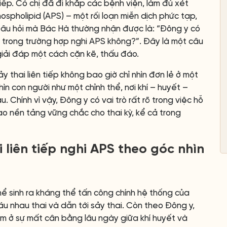
 tiếp. Có chị đã đi khắp các bệnh viện, làm đủ xét
spholipid (APS) – một rối loạn miễn dịch phức tạp,
Câu hỏi mà Bác Hà thường nhận được là: “Đông y có
i trong trường hợp nghi APS không?”. Đây là một câu
giải đáp một cách cặn kẽ, thấu đáo.
y thai liên tiếp không bao giờ chỉ nhìn đơn lẻ ở một
ìn con người như một chỉnh thể, nơi khí – huyết –
u. Chính vì vậy, Đông y có vai trò rất rõ trong việc hỗ
tạo nền tảng vững chắc cho thai kỳ, kể cả trong
 liên tiếp nghi APS theo góc nhìn
thể sinh ra kháng thể tấn công chính hệ thống của
áu nhau thai và dẫn tới sảy thai. Còn theo Đông y,
m ở sự mất cân bằng lâu ngày giữa khí huyết và