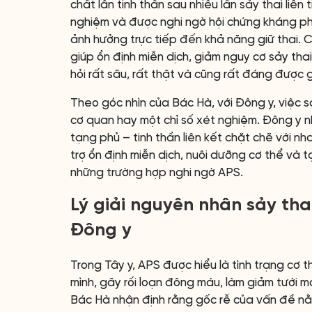
chất lẫn tinh thần sau nhiều lần sảy thai liên
nghiệm và được nghi ngờ hội chứng kháng pho
ảnh hưởng trực tiếp đến khả năng giữ thai. 
giúp ổn định miễn dịch, giảm nguy cơ sảy tha
hỏi rất sâu, rất thật và cũng rất đáng được 
Theo góc nhìn của Bác Hà, với Đông y, việc sả
cơ quan hay một chỉ số xét nghiệm. Đông y nh
tạng phủ – tinh thần liên kết chặt chẽ với nha
trợ ổn định miễn dịch, nuôi dưỡng cơ thể và 
những trường hợp nghi ngờ APS.
Lý giải nguyên nhân sảy thai
Đông y
Trong Tây y, APS được hiểu là tình trạng cơ 
mình, gây rối loạn đông máu, làm giảm tưới m
Bác Hà nhận định rằng gốc rễ của vấn đề nằ