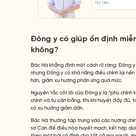
Đông y có giúp ổn định miễ
không?
Bác Hà khẳng định một cách rõ ràng: Đông y 
nhưng Đông y có khả năng điều chỉnh lại nền 
hơn, giảm xu hướng phản ứng quá mức.
Nguyên tắc cốt lõi của Đông y là “phù chính kh
chỉnh và tự cân bằng. Khi khí huyết đầy đủ, t
có xu hướng giảm dần.
Bác Hà thường tập trung vào các hướng chính 
sơ Can để điều hòa huyết mạch, kết hợp dưỡ
theo một bài cố định cho tất cả mọi người, m