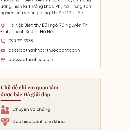
khoa Phụ – Bệnh viện Y học cổ truyền Trung
ương, hiện là Trưởng khoa Phụ tại Trung tâm
nghiên cứu và ứng dụng Thuốc Dân Tộc
Hà Nội: Biệt thự B31 ngõ 70 Nguyễn Thị
Định, Thanh Xuân - Hà Nội
098.991.3935
bacsidothanhha@thuocdantoc.vn
bacsidothanhha.com
Chủ đề chị em quan tâm
được bác Hà giải đáp
Chuyện vợ chồng
Dấu hiệu bệnh phụ khoa