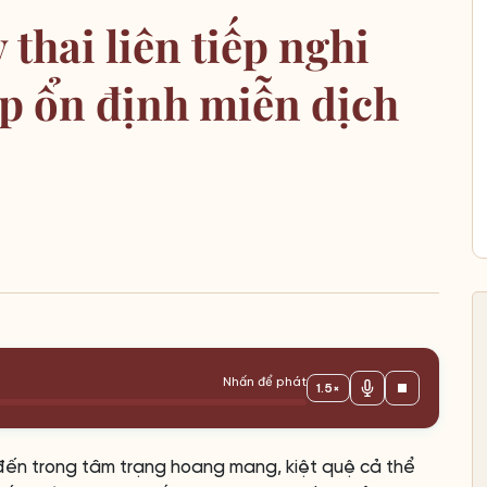
 thai liên tiếp nghi
úp ổn định miễn dịch
Nhấn để phát
1.5×
 đến trong tâm trạng hoang mang, kiệt quệ cả thể