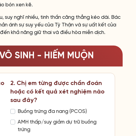
áo bón xen kẽ.
, suy nghĩ nhiều, tinh thần căng thẳng kéo dài. Bác
phản ánh sự suy yếu của Tỳ Thận và sự uất kết của
đến khả năng giữ thai và điều hòa miễn dịch.
VÔ SINH - HIẾM MUỘN
ao
2. Chị em từng được chẩn đoán
hoặc có kết quả xét nghiệm nào
sau đây?
Buồng trứng đa nang (PCOS)
AMH thấp/suy giảm dự trữ buồng
trứng