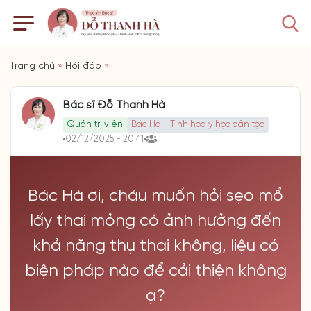
Trang chủ
»
Hỏi đáp
»
Bác sĩ Đỗ Thanh Hà
Quản trị viên
Bác Hà - Tinh hoa y học dân tộc
02/12/2025 - 20:41
Bác Hà ơi, cháu muốn hỏi sẹo mổ
lấy thai mỏng có ảnh hưởng đến
khả năng thụ thai không, liệu có
biện pháp nào để cải thiện không
ạ?