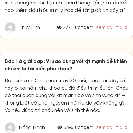
xác không khi chu kỳ của cháu không đều, và cần kết
hợp thêm dấu hiệu sinh lý nào để tăng độ tin cậy ạ?
Thùy Linh
2277 lượt xem
Xem câu trả lời
Bác Hà giải đáp: Vì sao dùng vòi xịt mạnh dễ khiến
chị em bị tái nấm phụ khoa?
Bác sĩ Hà ơi, Cháu năm nay 20 tuổi, dạo gần đây rất
hay bị tái nấm phụ khoa dù đã điều trị nhiều lần. Cháu
có thói quen dùng vòi xịt mạnh để vệ sinh vùng kín —
không biết có phải nguyên nhân là do vậy không ạ?
Và nếu đúng thì cháu nên vệ sinh thế nào...
Hồng Hạnh
3396 lượt xem
Xem câu trả lời