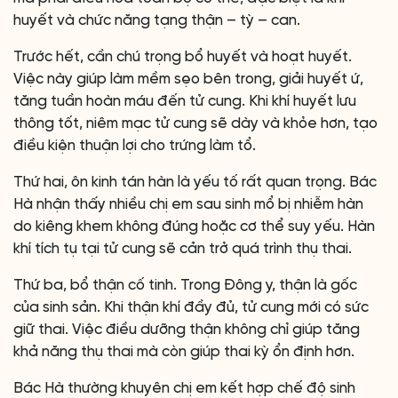
huyết và chức năng tạng thận – tỳ – can.
Trước hết, cần chú trọng bổ huyết và hoạt huyết.
Việc này giúp làm mềm sẹo bên trong, giải huyết ứ,
tăng tuần hoàn máu đến tử cung. Khi khí huyết lưu
thông tốt, niêm mạc tử cung sẽ dày và khỏe hơn, tạo
điều kiện thuận lợi cho trứng làm tổ.
Thứ hai, ôn kinh tán hàn là yếu tố rất quan trọng. Bác
Hà nhận thấy nhiều chị em sau sinh mổ bị nhiễm hàn
do kiêng khem không đúng hoặc cơ thể suy yếu. Hàn
khí tích tụ tại tử cung sẽ cản trở quá trình thụ thai.
Thứ ba, bổ thận cố tinh. Trong Đông y, thận là gốc
của sinh sản. Khi thận khí đầy đủ, tử cung mới có sức
giữ thai. Việc điều dưỡng thận không chỉ giúp tăng
khả năng thụ thai mà còn giúp thai kỳ ổn định hơn.
Bác Hà thường khuyên chị em kết hợp chế độ sinh