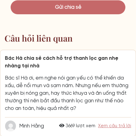
Câu hỏi liên quan
Bác Hà chia sẻ cách hỗ trợ thanh lọc gan nhẹ
nhàng tại nhà
Bác sĩ Hà ơi, em nghe nói gan yếu có thể khiến da
xấu, dễ nổi mụn và sạm nám. Nhưng nếu em thường
xuyên bị nóng gan, hay thức khuya và ăn uống thất
thường thì nên bắt đầu thanh lọc gan như thế nào
cho an toàn, hiệu quả nhất ạ?
Minh Hằng
3669 lượt xem
Xem câu trả lời