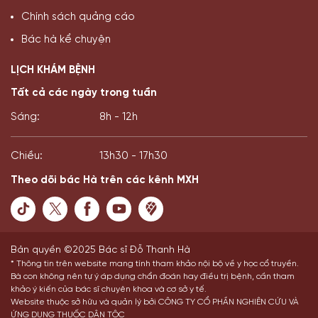
Chính sách quảng cáo
Bác hà kể chuyện
LỊCH KHÁM BỆNH
Tất cả các ngày trong tuần
Sáng:
8h - 12h
Chiều:
13h30 - 17h30
Theo dõi bác Hà trên các kênh MXH
Bản quyền ©2025 Bác sĩ Đỗ Thanh Hà
* Thông tin trên website mang tính tham khảo nội bộ về y học cổ truyền.
Bà con không nên tự ý áp dụng chẩn đoán hay điều trị bệnh, cần tham
khảo ý kiến của bác sĩ chuyên khoa và cơ sở y tế.
Website thuộc sở hữu và quản lý bởi CÔNG TY CỔ PHẦN NGHIÊN CỨU VÀ
ỨNG DỤNG THUỐC DÂN TỘC