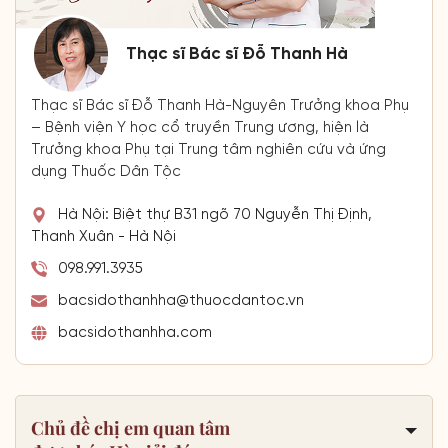
Thạc sĩ Bác sĩ Đỗ Thanh Hà
Thạc sĩ Bác sĩ Đỗ Thanh Hà-Nguyên Trưởng khoa Phụ
– Bệnh viện Y học cổ truyền Trung ương, hiện là
Trưởng khoa Phụ tại Trung tâm nghiên cứu và ứng
dụng Thuốc Dân Tộc
Hà Nội: Biệt thự B31 ngõ 70 Nguyễn Thị Định,
Thanh Xuân - Hà Nội
098.991.3935
bacsidothanhha@thuocdantoc.vn
bacsidothanhha.com
Chủ đề chị em quan tâm