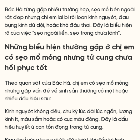
Bác Hà từng gặp nhiều trường hợp, sẹo mổ bên ngoài
rất đẹp nhưng chị em lại bị rối loạn kinh nguyệt, đau
bụng kinh dữ dội, hoặc khó đậu thai. Đây là biểu hiện
rõ của việc “sẹo ngoài liền, sẹo trong chưa lành”.
Những biểu hiện thường gặp ở chị em
có sẹo mổ mỏng nhưng tử cung chưa
hồi phục tốt
Theo quan sát của Bác Hà, chị em có sẹo mổ mỏng
nhưng gặp vấn đề về sinh sản thường có một hoặc
nhiều dấu hiệu sau:
Kinh nguyệt không đều, chu kỳ lúc dài lúc ngắn, lượng
kinh ít, màu sẫm hoặc có cục máu đông. Đây là dấu
hiệu huyết ứ còn tồn đọng trong tử cung.