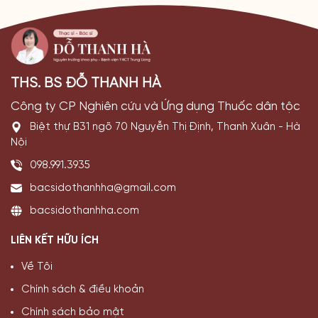
THS. BS ĐỖ THANH HÀ
Công ty CP Nghiên cứu và Ứng dụng Thuốc dân tộc
Biệt thự B31 ngõ 70 Nguyễn Thị Định, Thanh Xuân - Hà
Nội
098.991.3935
bacsidothanhha@gmail.com
bacsidothanhha.com
LIÊN KẾT HỮU ÍCH
Về Tôi
Chính sách & điều khoản
Chính sách bảo mật