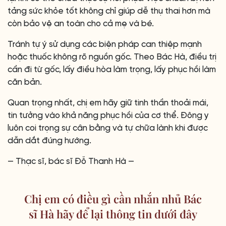
tảng sức khỏe tốt không chỉ giúp dễ thụ thai hơn mà
còn bảo vệ an toàn cho cả mẹ và bé.
Tránh tự ý sử dụng các biện pháp can thiệp mạnh
hoặc thuốc không rõ nguồn gốc. Theo Bác Hà, điều trị
cần đi từ gốc, lấy điều hòa làm trọng, lấy phục hồi làm
căn bản.
Quan trọng nhất, chị em hãy giữ tinh thần thoải mái,
tin tưởng vào khả năng phục hồi của cơ thể. Đông y
luôn coi trọng sự cân bằng và tự chữa lành khi được
dẫn dắt đúng hướng.
— Thạc sĩ, bác sĩ Đỗ Thanh Hà —
Chị em có điều gì cần nhắn nhủ Bác
sĩ Hà hãy để lại thông tin dưới đây