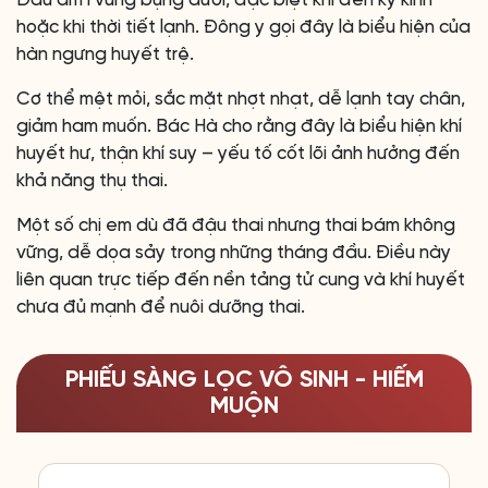
Đau âm ỉ vùng bụng dưới, đặc biệt khi đến kỳ kinh
hoặc khi thời tiết lạnh. Đông y gọi đây là biểu hiện của
hàn ngưng huyết trệ.
Cơ thể mệt mỏi, sắc mặt nhợt nhạt, dễ lạnh tay chân,
giảm ham muốn. Bác Hà cho rằng đây là biểu hiện khí
huyết hư, thận khí suy – yếu tố cốt lõi ảnh hưởng đến
khả năng thụ thai.
Một số chị em dù đã đậu thai nhưng thai bám không
vững, dễ dọa sảy trong những tháng đầu. Điều này
liên quan trực tiếp đến nền tảng tử cung và khí huyết
chưa đủ mạnh để nuôi dưỡng thai.
PHIẾU SÀNG LỌC VÔ SINH - HIẾM
MUỘN