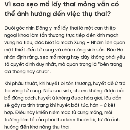
Vì sao sẹo mổ lấy thai mỏng vẫn có
thể ảnh hưởng đến việc thụ thai?
Dưới góc nhìn Đông y, mổ lấy thai là một can thiệp
ngoại khoa làm tổn thương trực tiếp đến kinh mạch
vùng hạ tiêu, đặc biệt là mạch Xung – Nhâm liên quan
mật thiết đến tử cung và chức năng sinh sản. Bác Hà
nhận định rằng, sẹo mổ mỏng hay dày không phải yếu
tố quyết định duy nhất, mà quan trọng là “bên trong
đã thông hay chưa”.
Khi phẫu thuật, khí huyết bị tổn thương, huyết dễ ứ trệ
tại vùng tử cung. Nếu sau sinh, chị em không được bồi
bổ đúng cách, huyết ứ không được hóa giải, lâu dần
sẽ gây ra tình trạng khí huyết bất túc, hàn – ứ kết
hợp. Điều này khiến niêm mạc tử cung mỏng, môi
trường làm tổ của phôi thai kém thuận lợi, từ đó ảnh
hưởng đến khả năng thụ thai.