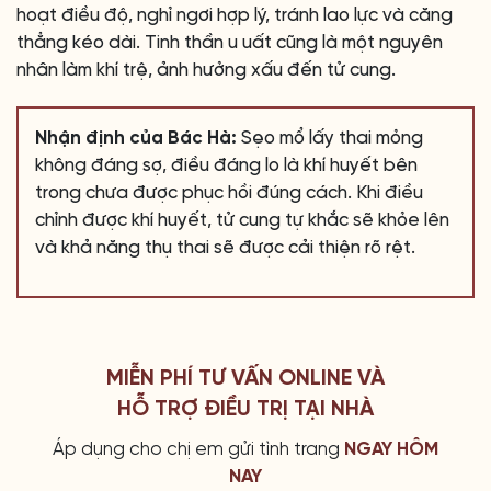
hoạt điều độ, nghỉ ngơi hợp lý, tránh lao lực và căng
thẳng kéo dài. Tinh thần u uất cũng là một nguyên
nhân làm khí trệ, ảnh hưởng xấu đến tử cung.
Nhận định của Bác Hà:
Sẹo mổ lấy thai mỏng
không đáng sợ, điều đáng lo là khí huyết bên
trong chưa được phục hồi đúng cách. Khi điều
chỉnh được khí huyết, tử cung tự khắc sẽ khỏe lên
và khả năng thụ thai sẽ được cải thiện rõ rệt.
MIỄN PHÍ TƯ VẤN ONLINE VÀ
HỖ TRỢ ĐIỀU TRỊ TẠI NHÀ
Áp dụng cho chị em gửi tình trang
NGAY HÔM
NAY