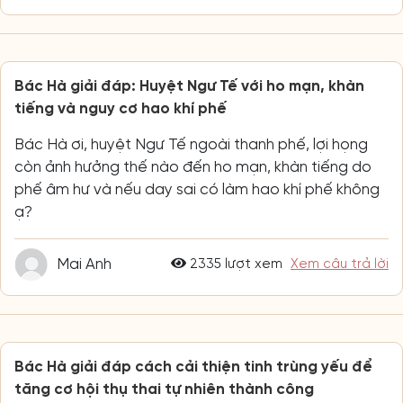
Bác Hà giải đáp: Huyệt Ngư Tế với ho mạn, khàn
tiếng và nguy cơ hao khí phế
Bác Hà ơi, huyệt Ngư Tế ngoài thanh phế, lợi họng
còn ảnh hưởng thế nào đến ho mạn, khàn tiếng do
phế âm hư và nếu day sai có làm hao khí phế không
ạ?
Mai Anh
2335 lượt xem
Xem câu trả lời
Bác Hà giải đáp cách cải thiện tinh trùng yếu để
tăng cơ hội thụ thai tự nhiên thành công