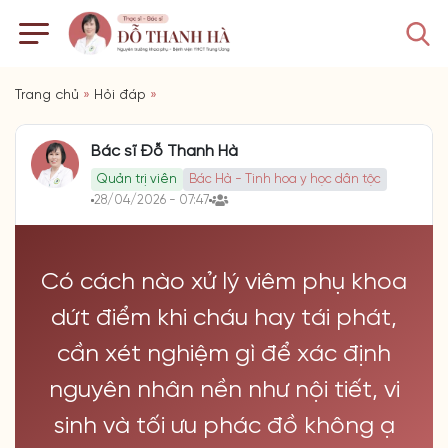
Trang chủ
»
Hỏi đáp
»
Bác sĩ Đỗ Thanh Hà
Quản trị viên
Bác Hà - Tinh hoa y học dân tộc
28/04/2026 - 07:47
Có cách nào xử lý viêm phụ khoa
dứt điểm khi cháu hay tái phát,
cần xét nghiệm gì để xác định
nguyên nhân nền như nội tiết, vi
sinh và tối ưu phác đồ không ạ