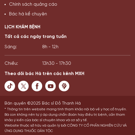
Chính sách quảng cáo
Bác hà kể chuyện
LỊCH KHÁM BỆNH
Tất cả các ngày trong tuần
Sáng:
8h - 12h
Chiều:
13h30 - 17h30
Theo dõi bác Hà trên các kênh MXH
Bản quyền ©2025 Bác sĩ Đỗ Thanh Hà
* Thông tin trên website mang tính tham khảo nội bộ về y học cổ truyền.
Bà con không nên tự ý áp dụng chẩn đoán hay điều trị bệnh, cần tham
khảo ý kiến của bác sĩ chuyên khoa và cơ sở y tế.
Website thuộc sở hữu và quản lý bởi CÔNG TY CỔ PHẦN NGHIÊN CỨU VÀ
ỨNG DỤNG THUỐC DÂN TỘC