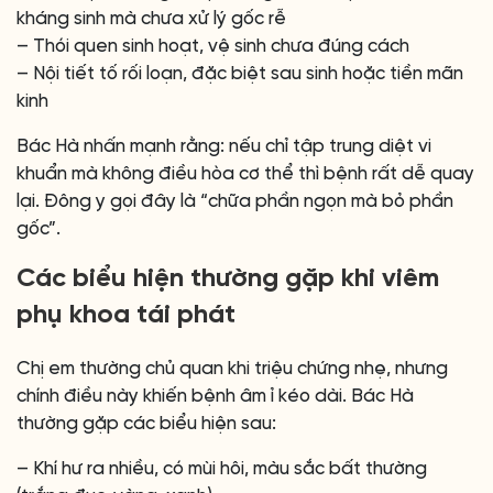
kháng sinh mà chưa xử lý gốc rễ
– Thói quen sinh hoạt, vệ sinh chưa đúng cách
– Nội tiết tố rối loạn, đặc biệt sau sinh hoặc tiền mãn
kinh
Bác Hà nhấn mạnh rằng: nếu chỉ tập trung diệt vi
khuẩn mà không điều hòa cơ thể thì bệnh rất dễ quay
lại. Đông y gọi đây là “chữa phần ngọn mà bỏ phần
gốc”.
Các biểu hiện thường gặp khi viêm
phụ khoa tái phát
Chị em thường chủ quan khi triệu chứng nhẹ, nhưng
chính điều này khiến bệnh âm ỉ kéo dài. Bác Hà
thường gặp các biểu hiện sau:
– Khí hư ra nhiều, có mùi hôi, màu sắc bất thường