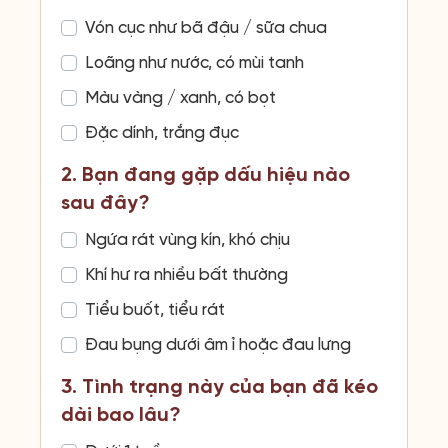
Vón cục như bã đậu / sữa chua
Loãng như nước, có mùi tanh
Màu vàng / xanh, có bọt
Đặc dính, trắng đục
2. Bạn đang gặp dấu hiệu nào
sau đây?
Ngứa rát vùng kín, khó chịu
Khí hư ra nhiều bất thường
Tiểu buốt, tiểu rát
Đau bụng dưới âm ỉ hoặc đau lưng
3. Tình trạng này của bạn đã kéo
dài bao lâu?