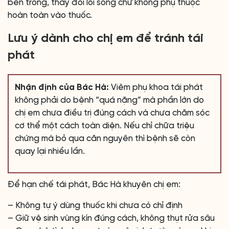
bên trong, thay đổi lối sống chứ không phụ thuộc
hoàn toàn vào thuốc.
Lưu ý dành cho chị em để tránh tái
phát
Nhận định của Bác Hà:
Viêm phụ khoa tái phát
không phải do bệnh “quá nặng” mà phần lớn do
chị em chưa điều trị đúng cách và chưa chăm sóc
cơ thể một cách toàn diện. Nếu chỉ chữa triệu
chứng mà bỏ qua căn nguyên thì bệnh sẽ còn
quay lại nhiều lần.
Để hạn chế tái phát, Bác Hà khuyên chị em:
– Không tự ý dùng thuốc khi chưa có chỉ định
– Giữ vệ sinh vùng kín đúng cách, không thụt rửa sâu