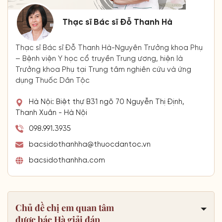
Thạc sĩ Bác sĩ Đỗ Thanh Hà
Thạc sĩ Bác sĩ Đỗ Thanh Hà-Nguyên Trưởng khoa Phụ
– Bệnh viện Y học cổ truyền Trung ương, hiện là
Trưởng khoa Phụ tại Trung tâm nghiên cứu và ứng
dụng Thuốc Dân Tộc
Hà Nội: Biệt thự B31 ngõ 70 Nguyễn Thị Định,
Thanh Xuân - Hà Nội
098.991.3935
bacsidothanhha@thuocdantoc.vn
bacsidothanhha.com
Chủ đề chị em quan tâm
được bác Hà giải đáp