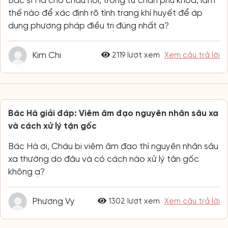
Bác sĩ Hà cho cháu hỏi, trong tứ chẩn phụ khoa, làm
thế nào để xác định rõ tình trạng khí huyết để áp
dụng phương pháp điều trị đúng nhất ạ?
Kim Chi
2119 lượt xem
Xem câu trả lời
Bác Hà giải đáp: Viêm âm đạo nguyên nhân sâu xa
và cách xử lý tận gốc
Bác Hà ơi, Cháu bị viêm âm đạo thì nguyên nhân sâu
xa thường do đâu và có cách nào xử lý tận gốc
không ạ?
Phương Vy
1302 lượt xem
Xem câu trả lời