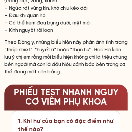
(trắng đục, vàng, xanh)
– Ngứa rát vùng kín, khó chịu kéo dài
– Đau khi quan hệ
– Có thể kèm đau bụng dưới, mệt mỏi
– Kinh nguyệt rối loạn
Theo Đông y, những biểu hiện này phản ánh tình trạng
“thấp nhiệt”, “huyết ứ” hoặc “thận hư”. Bác Hà luôn
lưu ý chị em rằng mỗi biểu hiện không chỉ là triệu chứng
bên ngoài mà còn là dấu hiệu cảnh báo bên trong cơ
thể đang mất cân bằng.
PHIẾU TEST NHANH NGUY
CƠ VIÊM PHỤ KHOA
1. Khí hư của bạn có đặc điểm như
thế nào?