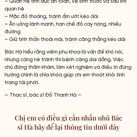
– Quan hệ tình dục an toàn, vệ sinh trước và sau khi
quan hệ
– Mặc đồ thoáng, tránh ẩm ướt kéo dài
– Ăn uống lành mạnh, hạn chế đồ cay nóng, nhiều
đường
– Giữ tinh thần thoải mái, tránh căng thẳng kéo dài
Bác Hà hiểu rằng viêm phụ khoa là vấn đề khó nói,
nhưng càng né tránh thì bệnh càng dai dẳng. Việc
chủ động thăm khám, làm xét nghiệm và điều trị đúng
hướng chính là chìa khóa giúp chị em thoát khỏi tình
trạng tái phát.
— Thạc sĩ, bác sĩ Đỗ Thanh Hà —
Chị em có điều gì cần nhắn nhủ Bác
sĩ Hà hãy để lại thông tin dưới đây