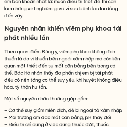
em băn khoăn nhất là: muốn điều trị triệt để thì cần
làm những xét nghiệm gì và vì sao bệnh lại dai dẳng
đến vậy.
Nguyên nhân khiến viêm phụ khoa tái
phát nhiều lần
Theo quan điểm Đông y, viêm phụ khoa không đơn
thuần là do vi khuẩn bên ngoài xâm nhập mà còn liên
quan mật thiết đến sự mất cân bằng bên trong cơ
thể. Bác Hà nhận thấy đa phần chị em bị tái phát
đều có nền tảng cơ thể suy yếu, khí huyết không điều
hòa, tỳ thận hư tổn.
Một số nguyên nhân thường gặp gồm:
– Cơ thể suy giảm miễn dịch, dễ bị ngoại tà xâm nhập
– Môi trường âm đạo mất cân bằng, pH thay đổi
– Điều trị chỉ dừng ở việc dùng thuốc đặt, thuốc