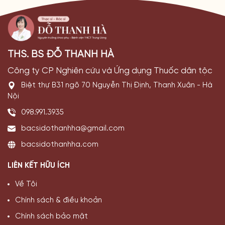
THS. BS ĐỖ THANH HÀ
Công ty CP Nghiên cứu và Ứng dụng Thuốc dân tộc
Biệt thự B31 ngõ 70 Nguyễn Thị Định, Thanh Xuân - Hà
Nội
098.991.3935
bacsidothanhha@gmail.com
bacsidothanhha.com
LIÊN KẾT HỮU ÍCH
Về Tôi
Chính sách & điều khoản
Chính sách bảo mật