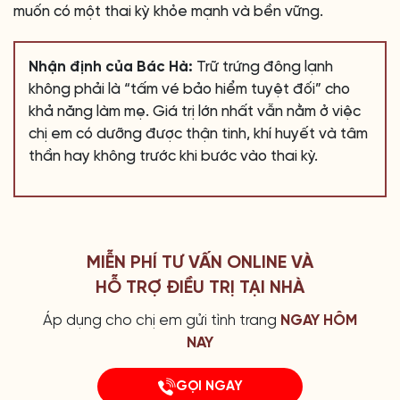
muốn có một thai kỳ khỏe mạnh và bền vững.
Nhận định của Bác Hà:
Trữ trứng đông lạnh
không phải là “tấm vé bảo hiểm tuyệt đối” cho
khả năng làm mẹ. Giá trị lớn nhất vẫn nằm ở việc
chị em có dưỡng được thận tinh, khí huyết và tâm
thần hay không trước khi bước vào thai kỳ.
MIỄN PHÍ TƯ VẤN ONLINE VÀ
HỖ TRỢ ĐIỀU TRỊ TẠI NHÀ
Áp dụng cho chị em gửi tình trang
NGAY HÔM
NAY
GỌI NGAY