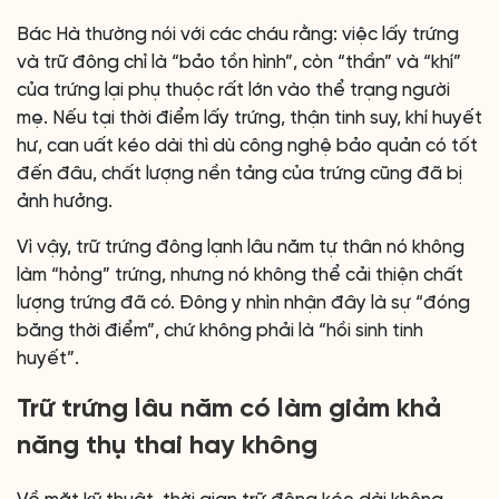
Bác Hà thường nói với các cháu rằng: việc lấy trứng
và trữ đông chỉ là “bảo tồn hình”, còn “thần” và “khí”
của trứng lại phụ thuộc rất lớn vào thể trạng người
mẹ. Nếu tại thời điểm lấy trứng, thận tinh suy, khí huyết
hư, can uất kéo dài thì dù công nghệ bảo quản có tốt
đến đâu, chất lượng nền tảng của trứng cũng đã bị
ảnh hưởng.
Vì vậy, trữ trứng đông lạnh lâu năm tự thân nó không
làm “hỏng” trứng, nhưng nó không thể cải thiện chất
lượng trứng đã có. Đông y nhìn nhận đây là sự “đóng
băng thời điểm”, chứ không phải là “hồi sinh tinh
huyết”.
Trữ trứng lâu năm có làm giảm khả
năng thụ thai hay không