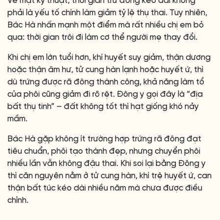
Về mặt kỹ thuật, thời gian trữ đông kéo dài không
phải là yếu tố chính làm giảm tỷ lệ thụ thai. Tuy nhiên,
Bác Hà nhấn mạnh một điểm mà rất nhiều chị em bỏ
qua: thời gian trôi đi làm cơ thể người mẹ thay đổi.
Khi chị em lớn tuổi hơn, khí huyết suy giảm, thận dương
hoặc thận âm hư, tử cung hàn lạnh hoặc huyết ứ, thì
dù trứng được rã đông thành công, khả năng làm tổ
của phôi cũng giảm đi rõ rệt. Đông y gọi đây là “địa
bất thụ tinh” – đất không tốt thì hạt giống khó nảy
mầm.
Bác Hà gặp không ít trường hợp trứng rã đông đạt
tiêu chuẩn, phôi tạo thành đẹp, nhưng chuyển phôi
nhiều lần vẫn không đậu thai. Khi soi lại bằng Đông y
thì căn nguyên nằm ở tử cung hàn, khí trệ huyết ứ, can
thận bất túc kéo dài nhiều năm mà chưa được điều
chỉnh.