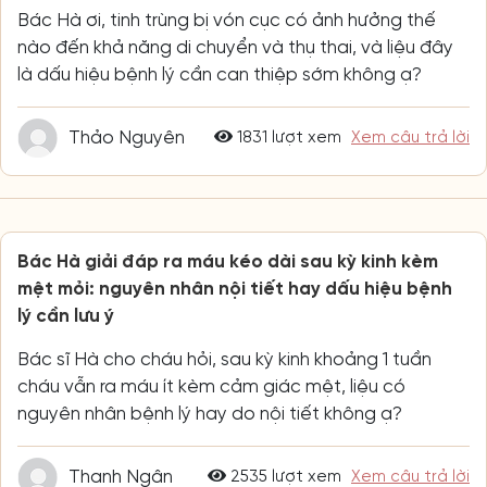
Bác Hà ơi, tinh trùng bị vón cục có ảnh hưởng thế
nào đến khả năng di chuyển và thụ thai, và liệu đây
là dấu hiệu bệnh lý cần can thiệp sớm không ạ?
Thảo Nguyên
1831 lượt xem
Xem câu trả lời
Bác Hà giải đáp ra máu kéo dài sau kỳ kinh kèm
mệt mỏi: nguyên nhân nội tiết hay dấu hiệu bệnh
lý cần lưu ý
Bác sĩ Hà cho cháu hỏi, sau kỳ kinh khoảng 1 tuần
cháu vẫn ra máu ít kèm cảm giác mệt, liệu có
nguyên nhân bệnh lý hay do nội tiết không ạ?
Thanh Ngân
2535 lượt xem
Xem câu trả lời