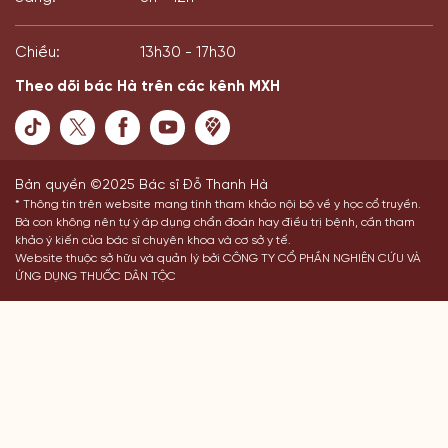
Chiều:
13h30 - 17h30
Theo dõi bác Hà trên các kênh MXH
Bản quyền ©2025 Bác sĩ Đỗ Thanh Hà
* Thông tin trên website mang tính tham khảo nội bộ về y học cổ truyền.
Bà con không nên tự ý áp dụng chẩn đoán hay điều trị bệnh, cần tham
khảo ý kiến của bác sĩ chuyên khoa và cơ sở y tế.
Website thuộc sở hữu và quản lý bởi CÔNG TY CỔ PHẦN NGHIÊN CỨU VÀ
ỨNG DỤNG THUỐC DÂN TỘC