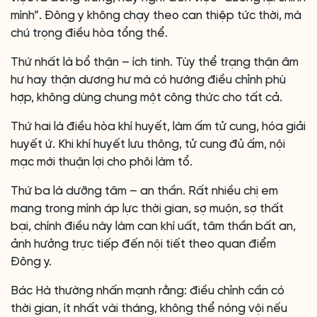
mình”. Đông y không chạy theo can thiệp tức thời, mà
chú trọng điều hòa tổng thể.
Thứ nhất là bổ thận – ích tinh. Tùy thể trạng thận âm
hư hay thận dương hư mà có hướng điều chỉnh phù
hợp, không dùng chung một công thức cho tất cả.
Thứ hai là điều hòa khí huyết, làm ấm tử cung, hóa giải
huyết ứ. Khi khí huyết lưu thông, tử cung đủ ấm, nội
mạc mới thuận lợi cho phôi làm tổ.
Thứ ba là dưỡng tâm – an thần. Rất nhiều chị em
mang trong mình áp lực thời gian, sợ muộn, sợ thất
bại, chính điều này làm can khí uất, tâm thần bất an,
ảnh hưởng trực tiếp đến nội tiết theo quan điểm
Đông y.
Bác Hà thường nhấn mạnh rằng: điều chỉnh cần có
thời gian, ít nhất vài tháng, không thể nóng vội nếu