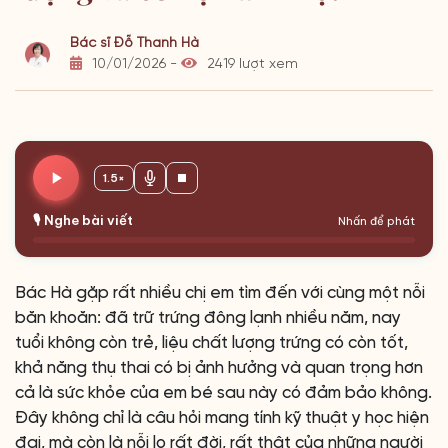
Bác sĩ Đỗ Thanh Hà
10/01/2026 -
2419 lượt xem
1.5×
🎙️ Nghe bài viết
Nhấn để phát
Bác Hà gặp rất nhiều chị em tìm đến với cùng một nỗi
băn khoăn: đã trữ trứng đông lạnh nhiều năm, nay
tuổi không còn trẻ, liệu chất lượng trứng có còn tốt,
khả năng thụ thai có bị ảnh hưởng và quan trọng hơn
cả là sức khỏe của em bé sau này có đảm bảo không.
Đây không chỉ là câu hỏi mang tính kỹ thuật y học hiện
đại, mà còn là nỗi lo rất đời, rất thật của những người