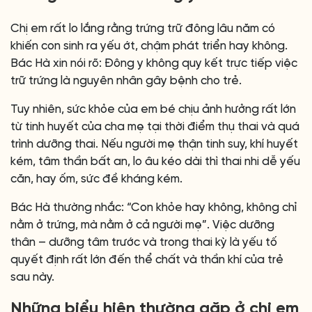
Chị em rất lo lắng rằng trứng trữ đông lâu năm có
khiến con sinh ra yếu ớt, chậm phát triển hay không.
Bác Hà xin nói rõ: Đông y không quy kết trực tiếp việc
trữ trứng là nguyên nhân gây bệnh cho trẻ.
Tuy nhiên, sức khỏe của em bé chịu ảnh hưởng rất lớn
từ tinh huyết của cha mẹ tại thời điểm thụ thai và quá
trình dưỡng thai. Nếu người mẹ thận tinh suy, khí huyết
kém, tâm thần bất an, lo âu kéo dài thì thai nhi dễ yếu
căn, hay ốm, sức đề kháng kém.
Bác Hà thường nhắc: “Con khỏe hay không, không chỉ
nằm ở trứng, mà nằm ở cả người mẹ”. Việc dưỡng
thân – dưỡng tâm trước và trong thai kỳ là yếu tố
quyết định rất lớn đến thể chất và thần khí của trẻ
sau này.
Những biểu hiện thường gặp ở chị em