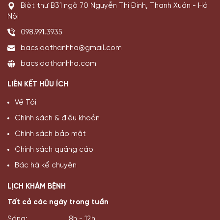
Biệt thự B31 ngõ 70 Nguyễn Thị Định, Thanh Xuân - Hà
Nội
098.991.3935
bacsidothanhha@gmail.com
bacsidothanhha.com
LIÊN KẾT HỮU ÍCH
Về Tôi
Chính sách & điều khoản
Chính sách bảo mật
Chính sách quảng cáo
Bác hà kể chuyện
LỊCH KHÁM BỆNH
Tất cả các ngày trong tuần
Sáng:
8h - 12h