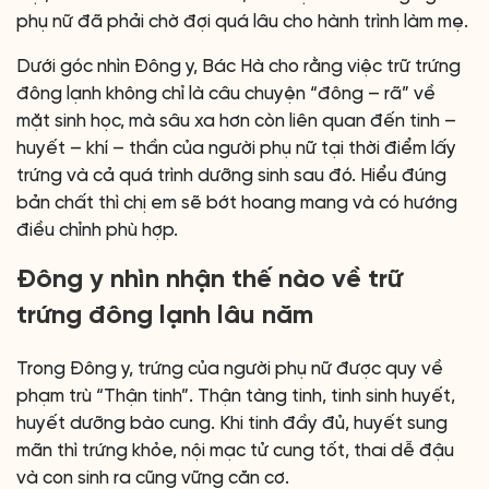
phụ nữ đã phải chờ đợi quá lâu cho hành trình làm mẹ.
Dưới góc nhìn Đông y, Bác Hà cho rằng việc trữ trứng
đông lạnh không chỉ là câu chuyện “đông – rã” về
mặt sinh học, mà sâu xa hơn còn liên quan đến tinh –
huyết – khí – thần của người phụ nữ tại thời điểm lấy
trứng và cả quá trình dưỡng sinh sau đó. Hiểu đúng
bản chất thì chị em sẽ bớt hoang mang và có hướng
điều chỉnh phù hợp.
Đông y nhìn nhận thế nào về trữ
trứng đông lạnh lâu năm
Trong Đông y, trứng của người phụ nữ được quy về
phạm trù “Thận tinh”. Thận tàng tinh, tinh sinh huyết,
huyết dưỡng bào cung. Khi tinh đầy đủ, huyết sung
mãn thì trứng khỏe, nội mạc tử cung tốt, thai dễ đậu
và con sinh ra cũng vững căn cơ.