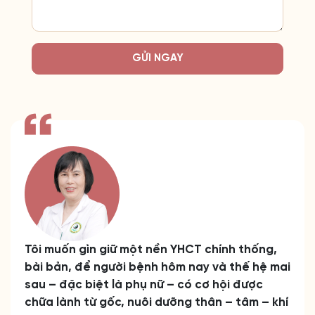
GỬI NGAY
Tôi muốn gìn giữ một nền YHCT chính thống,
bài bản, để người bệnh hôm nay và thế hệ mai
sau – đặc biệt là phụ nữ – có cơ hội được
chữa lành từ gốc, nuôi dưỡng thân – tâm – khí