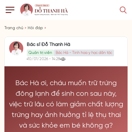
Trang chủ
»
Hỏi đáp
»
Bác sĩ Đỗ Thanh Hà
Quản trị viên
Bác Hà - Tinh hoa y học dân tộc
10/01/2026 - 14:28
Bác Hà ơi, cháu muốn trữ trứng
đông lạnh để sinh con sau này,
việc trữ lâu có làm giảm chất lượng
trứng hay ảnh hưởng tỉ lệ thụ thai
và sức khỏe em bé không ạ?