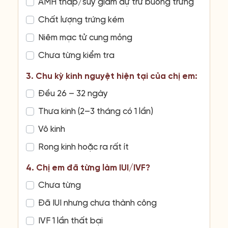
AMH thấp/suy giảm dự trữ buồng trứng
Chất lượng trứng kém
Niêm mạc tử cung mỏng
Chưa từng kiểm tra
3. Chu kỳ kinh nguyệt hiện tại của chị em:
Đều 26 – 32 ngày
Thưa kinh (2–3 tháng có 1 lần)
Vô kinh
Rong kinh hoặc ra rất ít
4. Chị em đã từng làm IUI/IVF?
Chưa từng
Đã IUI nhưng chưa thành công
IVF 1 lần thất bại