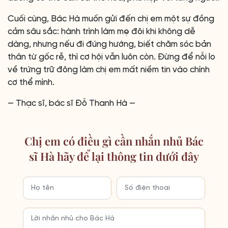
Cuối cùng, Bác Hà muốn gửi đến chị em một sự đồng
cảm sâu sắc: hành trình làm mẹ đôi khi không dễ
dàng, nhưng nếu đi đúng hướng, biết chăm sóc bản
thân từ gốc rễ, thì cơ hội vẫn luôn còn. Đừng để nỗi lo
về trứng trữ đông làm chị em mất niềm tin vào chính
cơ thể mình.
— Thạc sĩ, bác sĩ Đỗ Thanh Hà —
Chị em có điều gì cần nhắn nhủ Bác
sĩ Hà hãy để lại thông tin dưới đây