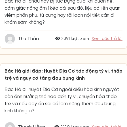
Bác Hà ơi, cháu hay bị tức bụng dưới khi quan hệ,
cảm giác nặng âm ỉ kéo dài sau đó, liệu có liên quan
viêm phần phụ, tử cung hay rối loạn nội tiết cần đi
khám sớm không?
Thu Thảo
2391 lượt xem
Xem câu trả lời
Bác Hà giải đáp: Huyệt Địa Cơ tác động tỳ vị, thấp
trệ và nguy cơ tăng đau bụng kinh
Bác Hà ơi, huyệt Địa Cơ ngoài điều hòa kinh nguyệt
còn ảnh hưởng thế nào đến tỳ vị, chuyển hóa thấp
trệ và nếu day ấn sai có làm nặng thêm đau bụng
kinh không ạ?