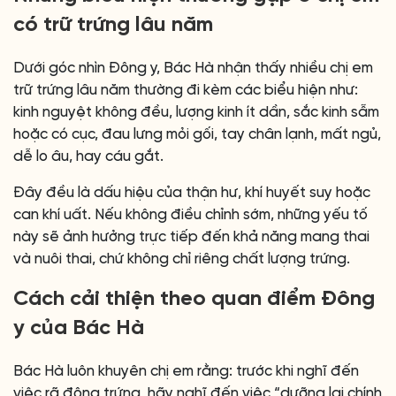
có trữ trứng lâu năm
Dưới góc nhìn Đông y, Bác Hà nhận thấy nhiều chị em
trữ trứng lâu năm thường đi kèm các biểu hiện như:
kinh nguyệt không đều, lượng kinh ít dần, sắc kinh sẫm
hoặc có cục, đau lưng mỏi gối, tay chân lạnh, mất ngủ,
dễ lo âu, hay cáu gắt.
Đây đều là dấu hiệu của thận hư, khí huyết suy hoặc
can khí uất. Nếu không điều chỉnh sớm, những yếu tố
này sẽ ảnh hưởng trực tiếp đến khả năng mang thai
và nuôi thai, chứ không chỉ riêng chất lượng trứng.
Cách cải thiện theo quan điểm Đông
y của Bác Hà
Bác Hà luôn khuyên chị em rằng: trước khi nghĩ đến
việc rã đông trứng, hãy nghĩ đến việc “dưỡng lại chính