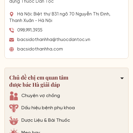
dụng Thuốc Dân Tộc
Hà Nội: Biệt thự B31 ngõ 70 Nguyễn Thị Định,
Thanh Xuân - Hà Nội
098.991.3935
bacsidothanhha@thuocdantoc.vn
bacsidothanhha.com
Chủ đề chị em quan tâm
được bác Hà giải đáp
Chuyện vợ chồng
Dấu hiệu bệnh phụ khoa
Dược Liệu & Bài Thuốc
Mẹo hay