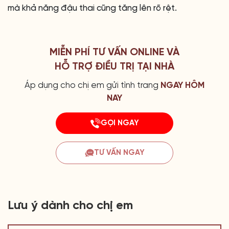
mà khả năng đậu thai cũng tăng lên rõ rệt.
MIỄN PHÍ TƯ VẤN ONLINE VÀ
HỖ TRỢ ĐIỀU TRỊ TẠI NHÀ
Áp dụng cho chị em gửi tình trang
NGAY HÔM
NAY
GỌI NGAY
TƯ VẤN NGAY
Lưu ý dành cho chị em