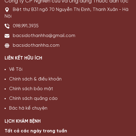
Công ty CP Nghiên cứu và Ứng dụng Thuốc dân tộc
Biệt thự B31 ngõ 70 Nguyễn Thị Định, Thanh Xuân - Hà
Nội
098.991.3935
bacsidothanhha@gmail.com
bacsidothanhha.com
LIÊN KẾT HỮU ÍCH
Về Tôi
Chính sách & điều khoản
Chính sách bảo mật
Chính sách quảng cáo
Bác hà kể chuyện
LỊCH KHÁM BỆNH
Tất cả các ngày trong tuần