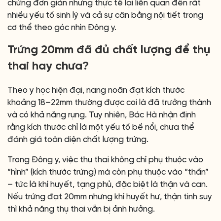
chừng đơn giản nhưng thực tế lại liên quan đến rất
nhiều yếu tố sinh lý và cả sự cân bằng nội tiết trong
cơ thể theo góc nhìn Đông y.
Trứng 20mm đã đủ chất lượng để thụ
thai hay chưa?
Theo y học hiện đại, nang noãn đạt kích thước
khoảng 18–22mm thường được coi là đã trưởng thành
và có khả năng rụng. Tuy nhiên, Bác Hà nhận định
rằng kích thước chỉ là một yếu tố bề nổi, chưa thể
đánh giá toàn diện chất lượng trứng.
Trong Đông y, việc thụ thai không chỉ phụ thuộc vào
“hình” (kích thước trứng) mà còn phụ thuộc vào “thần”
– tức là khí huyết, tạng phủ, đặc biệt là thận và can.
Nếu trứng đạt 20mm nhưng khí huyết hư, thận tinh suy
thì khả năng thụ thai vẫn bị ảnh hưởng.