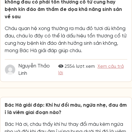
không đau có phải tổn thương cổ tử cung hay
bệnh kín đáo âm thầm đe dọa khả năng sinh sản
về sau
Cháu quan hệ xong thường ra máu đỏ tươi dù không
đau, cháu lo đây có thể là dấu hiệu tổn thương cổ tử
cung hay bệnh kín đáo ảnh hưởng sinh sản không,
mong Bác Hà giải đáp giúp cháu.
Nguyễn Thảo
2554 lượt xem
Xem câu trả
Linh
lời
Bác Hà giải đáp: Khí hư đổi màu, ngứa nhẹ, đau âm
ỉ là viêm giai đoạn nào?
Bác Hà ơi, cháu thấy khí hư thay đổi màu kèm ngứa
nhẹ và đôi khi đau âm ỉ vùng bụng dưới thì đó là viêm