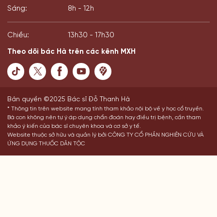
Sáng:
8h - 12h
Chiều:
13h30 - 17h30
Theo dõi bác Hà trên các kênh MXH
Bản quyền ©2025 Bác sĩ Đỗ Thanh Hà
* Thông tin trên website mang tính tham khảo nội bộ về y học cổ truyền.
Bà con không nên tự ý áp dụng chẩn đoán hay điều trị bệnh, cần tham
khảo ý kiến của bác sĩ chuyên khoa và cơ sở y tế.
Website thuộc sở hữu và quản lý bởi CÔNG TY CỔ PHẦN NGHIÊN CỨU VÀ
ỨNG DỤNG THUỐC DÂN TỘC