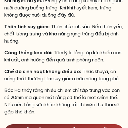
Khí huyết hư yếu:
Đông y cho rằng khí huyết là nguồn
nuôi dưỡng buồng trứng. Khi khí huyết kém, trứng
không được nuôi dưỡng đầy đủ.
Thận tinh suy giảm:
Thận chủ sinh sản. Nếu thận yếu,
chất lượng trứng và khả năng rụng trứng đều bị ảnh
hưởng.
Căng thẳng kéo dài:
Tâm lý lo lắng, áp lực khiến can
khí uất, ảnh hưởng đến quá trình phóng noãn.
Chế độ sinh hoạt không điều độ:
Thức khuya, ăn
uống thất thường làm suy giảm chức năng tạng phủ.
Bác Hà thấy rằng nhiều chị em chỉ tập trung vào con
số 20mm mà quên mất rằng cơ thể là một chỉnh thể.
Nếu nền tảng sức khỏe không tốt thì việc thụ thai sẽ
gặp khó khăn.