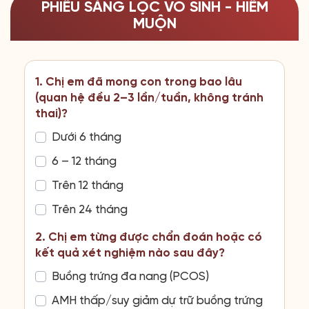
PHIẾU SÀNG LỌC VÔ SINH - HIẾM
MUỘN
1. Chị em đã mong con trong bao lâu
(quan hệ đều 2–3 lần/tuần, không tránh
thai)?
Dưới 6 tháng
6 – 12 tháng
Trên 12 tháng
Trên 24 tháng
2. Chị em từng được chẩn đoán hoặc có
kết quả xét nghiệm nào sau đây?
Buồng trứng đa nang (PCOS)
AMH thấp/suy giảm dự trữ buồng trứng