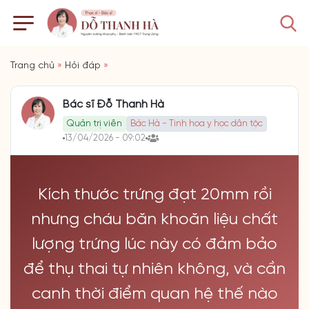
Trang chủ
»
Hỏi đáp
»
Bác sĩ Đỗ Thanh Hà
Quản trị viên
Bác Hà - Tinh hoa y học dân tộc
13/04/2026 - 09:02
Kích thước trứng đạt 20mm rồi
nhưng cháu băn khoăn liệu chất
lượng trứng lúc này có đảm bảo
để thụ thai tự nhiên không, và cần
canh thời điểm quan hệ thế nào