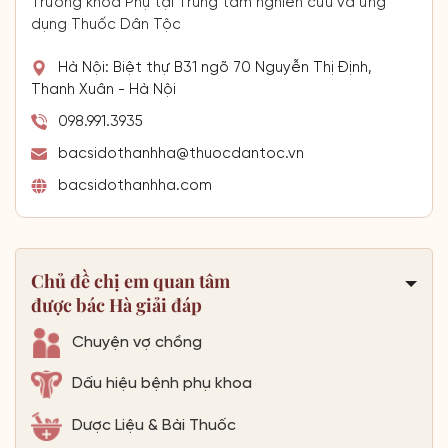
Trưởng khoa Phụ tại Trung tâm nghiên cứu và ứng
dụng Thuốc Dân Tộc
Hà Nội: Biệt thự B31 ngõ 70 Nguyễn Thị Định,
Thanh Xuân - Hà Nội
098.991.3935
bacsidothanhha@thuocdantoc.vn
bacsidothanhha.com
Chủ đề chị em quan tâm
được bác Hà giải đáp
Chuyện vợ chồng
Dấu hiệu bệnh phụ khoa
Dược Liệu & Bài Thuốc