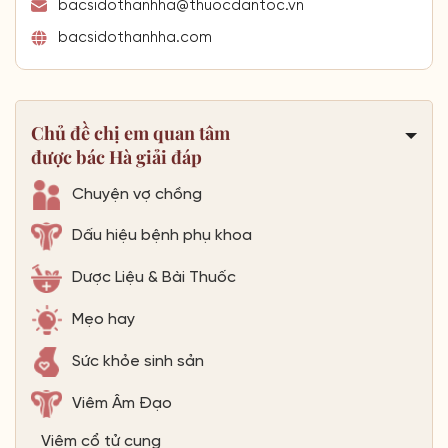
bacsidothanhha@thuocdantoc.vn
bacsidothanhha.com
Chủ đề chị em quan tâm
được bác Hà giải đáp
Chuyện vợ chồng
Dấu hiệu bệnh phụ khoa
Dược Liệu & Bài Thuốc
Mẹo hay
Sức khỏe sinh sản
Viêm Âm Đạo
Viêm cổ tử cung