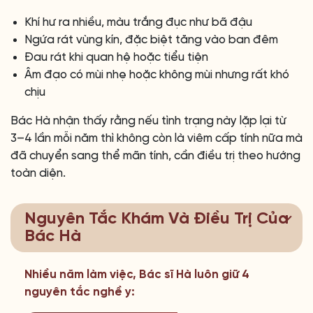
Khí hư ra nhiều, màu trắng đục như bã đậu
Ngứa rát vùng kín, đặc biệt tăng vào ban đêm
Đau rát khi quan hệ hoặc tiểu tiện
Âm đạo có mùi nhẹ hoặc không mùi nhưng rất khó
chịu
Bác Hà nhận thấy rằng nếu tình trạng này lặp lại từ
3–4 lần mỗi năm thì không còn là viêm cấp tính nữa mà
đã chuyển sang thể mãn tính, cần điều trị theo hướng
toàn diện.
Nguyên Tắc Khám Và Điều Trị Của
Bác Hà
Nhiều năm làm việc, Bác sĩ Hà luôn giữ 4
nguyên tắc nghề y: