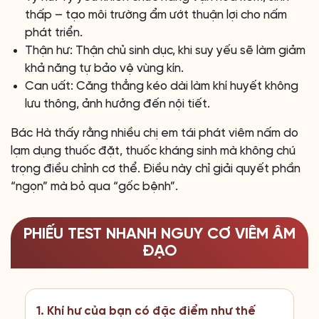
thấp – tạo môi trường ẩm ướt thuận lợi cho nấm
phát triển.
Thận hư: Thận chủ sinh dục, khi suy yếu sẽ làm giảm
khả năng tự bảo vệ vùng kín.
Can uất: Căng thẳng kéo dài làm khí huyết không
lưu thông, ảnh hưởng đến nội tiết.
Bác Hà thấy rằng nhiều chị em tái phát viêm nấm do
lạm dụng thuốc đặt, thuốc kháng sinh mà không chú
trọng điều chỉnh cơ thể. Điều này chỉ giải quyết phần
“ngọn” mà bỏ qua “gốc bệnh”.
PHIẾU TEST NHANH NGUY CƠ VIÊM ÂM
ĐẠO
1. Khí hư của bạn có đặc điểm như thế