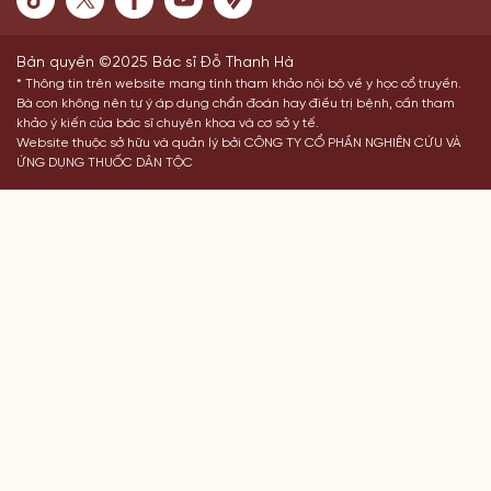
Bản quyền ©2025 Bác sĩ Đỗ Thanh Hà
* Thông tin trên website mang tính tham khảo nội bộ về y học cổ truyền.
Bà con không nên tự ý áp dụng chẩn đoán hay điều trị bệnh, cần tham
khảo ý kiến của bác sĩ chuyên khoa và cơ sở y tế.
Website thuộc sở hữu và quản lý bởi CÔNG TY CỔ PHẦN NGHIÊN CỨU VÀ
ỨNG DỤNG THUỐC DÂN TỘC