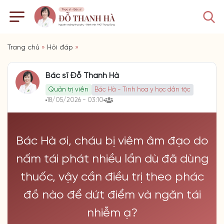
Trang chủ
»
Hỏi đáp
»
Bác sĩ Đỗ Thanh Hà
Quản trị viên
Bác Hà - Tinh hoa y học dân tộc
18/05/2026 - 03:10
Bác Hà ơi, cháu bị viêm âm đạo do
nấm tái phát nhiều lần dù đã dùng
thuốc, vậy cần điều trị theo phác
đồ nào để dứt điểm và ngăn tái
nhiễm ạ?