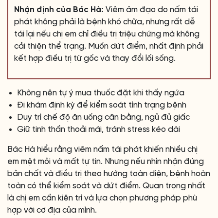
Nhận định của Bác Hà:
Viêm âm đạo do nấm tái
phát không phải là bệnh khó chữa, nhưng rất dễ
tái lại nếu chị em chỉ điều trị triệu chứng mà không
cải thiện thể trạng. Muốn dứt điểm, nhất định phải
kết hợp điều trị từ gốc và thay đổi lối sống.
Không nên tự ý mua thuốc đặt khi thấy ngứa
Đi khám định kỳ để kiểm soát tình trạng bệnh
Duy trì chế độ ăn uống cân bằng, ngủ đủ giấc
Giữ tinh thần thoải mái, tránh stress kéo dài
Bác Hà hiểu rằng viêm nấm tái phát khiến nhiều chị
em mệt mỏi và mất tự tin. Nhưng nếu nhìn nhận đúng
bản chất và điều trị theo hướng toàn diện, bệnh hoàn
toàn có thể kiểm soát và dứt điểm. Quan trọng nhất
là chị em cần kiên trì và lựa chọn phương pháp phù
hợp với cơ địa của mình.