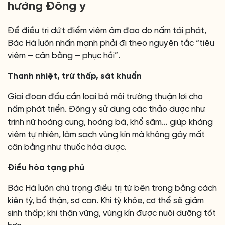
hướng Đông y
Để điều trị dứt điểm viêm âm đạo do nấm tái phát,
Bác Hà luôn nhấn mạnh phải đi theo nguyên tắc “tiêu
viêm – cân bằng – phục hồi”.
Thanh nhiệt, trừ thấp, sát khuẩn
Giai đoạn đầu cần loại bỏ môi trường thuận lợi cho
nấm phát triển. Đông y sử dụng các thảo dược như
trinh nữ hoàng cung, hoàng bá, khổ sâm… giúp kháng
viêm tự nhiên, làm sạch vùng kín mà không gây mất
cân bằng như thuốc hóa dược.
Điều hòa tạng phủ
Bác Hà luôn chú trọng điều trị từ bên trong bằng cách
kiện tỳ, bổ thận, sơ can. Khi tỳ khỏe, cơ thể sẽ giảm
sinh thấp; khi thận vững, vùng kín được nuôi dưỡng tốt