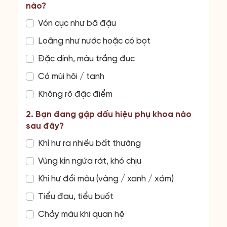
nào?
Vón cục như bã đậu
Loãng như nước hoặc có bọt
Đặc dính, màu trắng đục
Có mùi hôi / tanh
Không rõ đặc điểm
2. Bạn đang gặp dấu hiệu phụ khoa nào
sau đây?
Khí hư ra nhiều bất thường
Vùng kín ngứa rát, khó chịu
Khí hư đổi màu (vàng / xanh / xám)
Tiểu đau, tiểu buốt
Chảy máu khi quan hệ