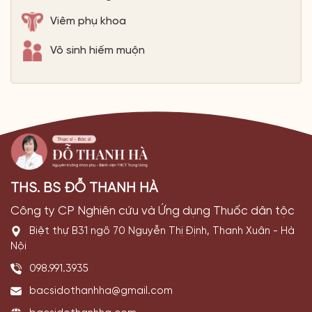
Viêm phụ khoa
Vô sinh hiếm muộn
THS. BS ĐỖ THANH HÀ
Công ty CP Nghiên cứu và Ứng dụng Thuốc dân tộc
Biệt thự B31 ngõ 70 Nguyễn Thị Định, Thanh Xuân - Hà
Nội
098.991.3935
bacsidothanhha@gmail.com