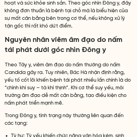
hoạt và sức khỏe sinh sản. Theo góc nhìn Đông y, đây
không đơn thuần là bệnh tại chỗ mà là biểu hiện của
sự mất cân bằng bên trong cơ thể, nếu không xử lý
tận gốc thì rất khó dứt điểm.
Nguyên nhân viêm âm đạo do nấm
tái phát dưới góc nhìn Đông y
Theo Tây y, viêm âm đạo do nấm thường do nấm
Candida gây ra. Tuy nhiên, Bác Hà nhận định rằng,
yếu tố cốt lõi khiến bệnh tái phát nhiều lần chính là do
“chính khí suy – tà khí thịnh”. Khi cơ thể suy yếu, môi
trường âm đạo dễ mất cân bằng, tạo điều kiện cho
nấm phát triển mạnh mẽ.
Trong Đông y, tình trạng này thường liên quan đến
các tạng:
Tỳ hư: Tỳ yếu khiến chức năng vận hóa kém, sinh