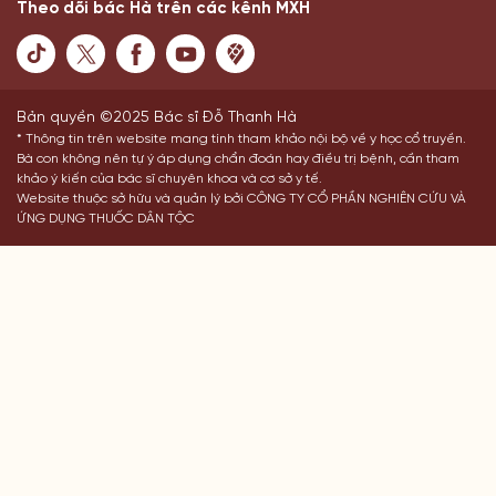
Theo dõi bác Hà trên các kênh MXH
Bản quyền ©2025 Bác sĩ Đỗ Thanh Hà
* Thông tin trên website mang tính tham khảo nội bộ về y học cổ truyền.
Bà con không nên tự ý áp dụng chẩn đoán hay điều trị bệnh, cần tham
khảo ý kiến của bác sĩ chuyên khoa và cơ sở y tế.
Website thuộc sở hữu và quản lý bởi CÔNG TY CỔ PHẦN NGHIÊN CỨU VÀ
ỨNG DỤNG THUỐC DÂN TỘC