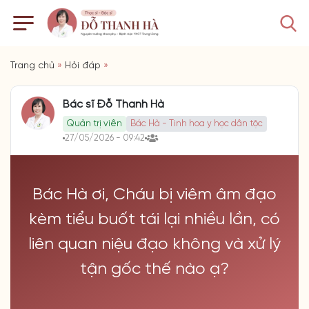
Trang chủ
»
Hỏi đáp
»
Bác sĩ Đỗ Thanh Hà
Quản trị viên
Bác Hà - Tinh hoa y học dân tộc
27/05/2026 - 09:42
Bác Hà ơi, Cháu bị viêm âm đạo
kèm tiểu buốt tái lại nhiều lần, có
liên quan niệu đạo không và xử lý
tận gốc thế nào ạ?