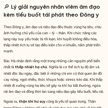
🔎 Lý giải nguyên nhân viêm âm đạo
kèm tiểu buốt tái phát theo Đông y
Theo Đông y, âm đạo và niệu đạo đều thuộc vùng hạ tiêu, chịu
ảnh hưởng chủ yếu của can – tỳ – thận. Khi chức năng các
tạng này suy yếu hoặc bị rối loạn, khí huyết không điều hòa,
thấp nhiệt tích tụ sẽ tạo điều kiện cho vi khuẩn, nấm phát triển
mạnh.
Bác Hà nhận định rằng một trong những căn nguyên phổ biến
nhất là
. Nghĩa là cơ thể tích tụ độ ẩm và
thấp nhiệt hạ chú
nhiệt độc lâu ngày, đặc biệt ở những chị em có thói quen ăn đồ
cay nóng, ngọt nhiều, thức khuya hoặc stress kéo dài. Khi thấp
nhiệt đi xuống vùng hạ tiêu sẽ gây ra khí hư bất thường, ngứa
rát âm đạo và đồng thời lan sang niệu đạo gây tiểu buốt, tiểu rát.
Ngoài ra,
cũng là yếu tố quan trọng. Thận
thận khí hư suy
trong Đông y không chỉ chủ về sinh dục mà còn chủ về bài tiết