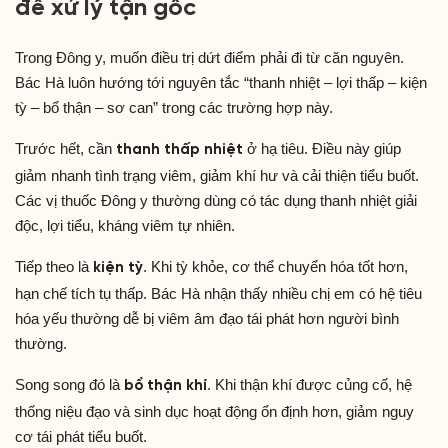
để xử lý tận gốc
Trong Đông y, muốn điều trị dứt điểm phải đi từ căn nguyên.
Bác Hà luôn hướng tới nguyên tắc “thanh nhiệt – lợi thấp – kiện
tỳ – bổ thận – sơ can” trong các trường hợp này.
Trước hết, cần
ở hạ tiêu. Điều này giúp
thanh thấp nhiệt
giảm nhanh tình trạng viêm, giảm khí hư và cải thiện tiểu buốt.
Các vị thuốc Đông y thường dùng có tác dụng thanh nhiệt giải
độc, lợi tiểu, kháng viêm tự nhiên.
Tiếp theo là
. Khi tỳ khỏe, cơ thể chuyển hóa tốt hơn,
kiện tỳ
hạn chế tích tụ thấp. Bác Hà nhận thấy nhiều chị em có hệ tiêu
hóa yếu thường dễ bị viêm âm đạo tái phát hơn người bình
thường.
Song song đó là
. Khi thận khí được củng cố, hệ
bổ thận khí
thống niệu đạo và sinh dục hoạt động ổn định hơn, giảm nguy
cơ tái phát tiểu buốt.