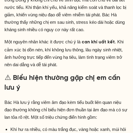
nước tiểu. Khi thận khí yếu, khả năng kiểm soát và thanh lọc bị
giảm, khiến vùng niệu đạo dễ viêm nhiễm tái phát. Bác Hà
thường thấy những chị em sau sinh, stress kéo dài hoặc dùng
kháng sinh nhiều có nguy cơ này rất cao.
Một nguyên nhân khác ít được chú ý là
. Khi
can khí uất kết
cảm xúc bị dồn nén, khí không lưu thông, lâu ngày sinh nhiệt,
ảnh hưởng trực tiếp đến vùng hạ tiêu, làm tình trạng viêm trở
nên dai dẳng và dễ tái phát.
⚠️ Biểu hiện thường gặp chị em cần
lưu ý
Bác Hà lưu ý rằng viêm âm đạo kèm tiểu buốt liên quan niệu
đạo thường không chỉ biểu hiện đơn thuần tại âm đạo mà có sự
lan tỏa rõ rệt. Một số triệu chứng điển hình gồm:
Khí hư ra nhiều, có màu trắng đục, vàng hoặc xanh, mùi hôi