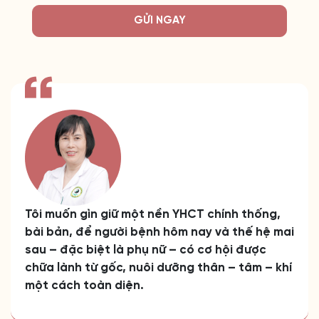
GỬI NGAY
Tôi muốn gìn giữ một nền YHCT chính thống,
bài bản, để người bệnh hôm nay và thế hệ mai
sau – đặc biệt là phụ nữ – có cơ hội được
chữa lành từ gốc, nuôi dưỡng thân – tâm – khí
một cách toàn diện.