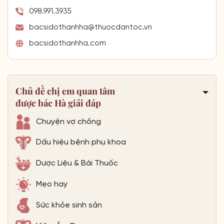
098.991.3935
bacsidothanhha@thuocdantoc.vn
bacsidothanhha.com
Chủ đề chị em quan tâm
được bác Hà giải đáp
Chuyện vợ chồng
Dấu hiệu bệnh phụ khoa
Dược Liệu & Bài Thuốc
Mẹo hay
Sức khỏe sinh sản