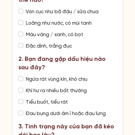
thế nào?
Vón cục như bã đậu / sữa chua
Loãng như nước, có mùi tanh
Màu vàng / xanh, có bọt
Đặc dính, trắng đục
2. Bạn đang gặp dấu hiệu nào
sau đây?
Ngứa rát vùng kín, khó chịu
Khí hư ra nhiều bất thường
Tiểu buốt, tiểu rát
Đau bụng dưới âm ỉ hoặc đau lưng
3. Tình trạng này của bạn đã kéo