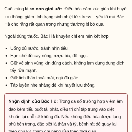
Cuối cùng là
. Điều hòa cảm xúc giúp khí huyết
sơ can giải uất
lưu thông, giảm tình trạng sinh nhiệt từ stress – yếu tố mà Bác
Hà cho rằng rất quan trọng nhưng thường bị bỏ qua.
Ngoài dùng thuốc, Bác Hà khuyên chị em nên kết hợp:
Uống đủ nước, tránh nhịn tiểu.
Hạn chế đồ cay nóng, rượu bia, đồ ngọt.
Giữ vệ sinh vùng kín đúng cách, không lạm dụng dung dịch
tẩy rửa mạnh.
Giữ tinh thần thoải mái, ngủ đủ giấc.
Tập luyện nhẹ nhàng để khí huyết lưu thông.
Trong đa số trường hợp viêm âm
Nhận định của Bác Hà:
đạo kèm tiểu buốt tái phát, điều trị chỉ tập trung vào diệt
khuẩn tại chỗ sẽ không đủ. Nếu không điều hòa được tạng
phủ bên trong, đặc biệt là thận và tỳ, bệnh rất dễ quay lại
theo chu kỳ, thậm chí nặng dần theo thời gian.