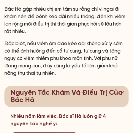
Bác Hà gặp nhiều chị em tâm sự rằng chỉ vì ngại đi
khám nên để bệnh kéo dài nhiều tháng, đến khi viêm
lan rộng mới điều trị thì thời gian phục hồi sẽ lâu hơn
rất nhiều.
Đặc biệt, nếu viêm âm đạo kéo dài không xử lý sớm
có thể ảnh hưởng đến cổ tử cung, tử cung và tăng
nguy cơ viêm nhiễm phụ khoa mãn tính. Với phụ nữ
đang mong con, đây cũng là yếu tố làm giảm khả
năng thụ thai tự nhiên.
Nguyên Tắc Khám Và Điều Trị Của
Bác Hà
Nhiều năm làm việc, Bác sĩ Hà luôn giữ 4
nguyên tắc nghề y: