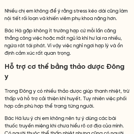
Nhiều chị em không để ý rằng stress kéo dài cũng làm
nội tiết rối loạn và khiến viêm phụ khoa nặng hơn.
Bác Hà gặp không ít trường hợp cứ mỗi lần căng
thẳng công việc hoặc mất ngủ là khí hư lại ra nhiều,
ngứa rát tái phát. Vì vậy việc nghỉ ngơi hợp lý và ổn
định cảm xúc rất quan trọng.
Hỗ trợ cơ thể bằng thảo dược Đông
y
Trong Đông y có nhiều thảo dược giúp thanh nhiệt, trừ
thấp và hỗ trợ cải thiện khí huyết. Tuy nhiên việc phối
hợp cần phù hợp thể trạng từng người.
Bác Hà lưu ý chị em không nên tự ý dùng các bài
thuốc truyền miệng khi chưa hiểu rõ cơ địa của mình.
Có người thuộc thể thấp nhiệt nhưng cũng có người