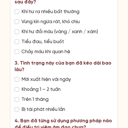
sau đây?
Khí hư ra nhiều bất thường
Vùng kín ngứa rát, khó chịu
Khí hư đổi màu (vàng / xanh / xám)
Tiểu đau, tiểu buốt
Chảy máu khi quan hệ
3. Tình trạng này của bạn đã kéo dài bao
lâu?
Mới xuất hiện vài ngày
Khoảng 1 – 2 tuần
Trên 1 tháng
Bị tái phát nhiều lần
4. Bạn đã từng sử dụng phương pháp nào
để điều trị viêm âm đạo chưa?