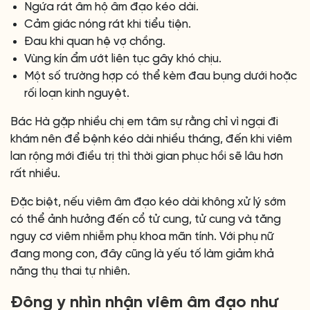
Ngứa rát âm hộ âm đạo kéo dài.
Cảm giác nóng rát khi tiểu tiện.
Đau khi quan hệ vợ chồng.
Vùng kín ẩm ướt liên tục gây khó chịu.
Một số trường hợp có thể kèm đau bụng dưới hoặc
rối loạn kinh nguyệt.
Bác Hà gặp nhiều chị em tâm sự rằng chỉ vì ngại đi
khám nên để bệnh kéo dài nhiều tháng, đến khi viêm
lan rộng mới điều trị thì thời gian phục hồi sẽ lâu hơn
rất nhiều.
Đặc biệt, nếu viêm âm đạo kéo dài không xử lý sớm
có thể ảnh hưởng đến cổ tử cung, tử cung và tăng
nguy cơ viêm nhiễm phụ khoa mãn tính. Với phụ nữ
đang mong con, đây cũng là yếu tố làm giảm khả
năng thụ thai tự nhiên.
Đông y nhìn nhận viêm âm đạo như