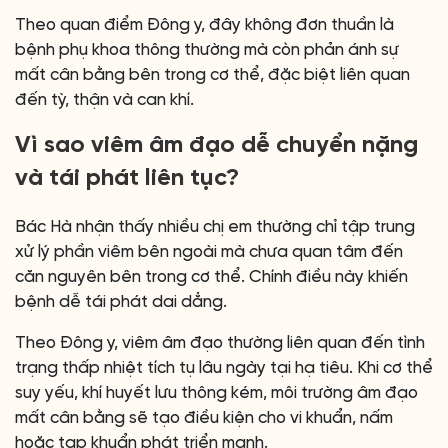
Theo quan điểm Đông y, đây không đơn thuần là
bệnh phụ khoa thông thường mà còn phản ánh sự
mất cân bằng bên trong cơ thể, đặc biệt liên quan
đến tỳ, thận và can khí.
Vì sao viêm âm đạo dễ chuyển nặng
và tái phát liên tục?
Bác Hà nhận thấy nhiều chị em thường chỉ tập trung
xử lý phần viêm bên ngoài mà chưa quan tâm đến
căn nguyên bên trong cơ thể. Chính điều này khiến
bệnh dễ tái phát dai dẳng.
Theo Đông y, viêm âm đạo thường liên quan đến tình
trạng thấp nhiệt tích tụ lâu ngày tại hạ tiêu. Khi cơ thể
suy yếu, khí huyết lưu thông kém, môi trường âm đạo
mất cân bằng sẽ tạo điều kiện cho vi khuẩn, nấm
hoặc tạp khuẩn phát triển mạnh.