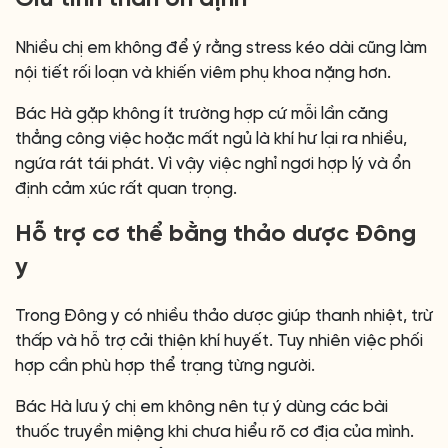
Nhiều chị em không để ý rằng stress kéo dài cũng làm
nội tiết rối loạn và khiến viêm phụ khoa nặng hơn.
Bác Hà gặp không ít trường hợp cứ mỗi lần căng
thẳng công việc hoặc mất ngủ là khí hư lại ra nhiều,
ngứa rát tái phát. Vì vậy việc nghỉ ngơi hợp lý và ổn
định cảm xúc rất quan trọng.
Hỗ trợ cơ thể bằng thảo dược Đông
y
Trong Đông y có nhiều thảo dược giúp thanh nhiệt, trừ
thấp và hỗ trợ cải thiện khí huyết. Tuy nhiên việc phối
hợp cần phù hợp thể trạng từng người.
Bác Hà lưu ý chị em không nên tự ý dùng các bài
thuốc truyền miệng khi chưa hiểu rõ cơ địa của mình.