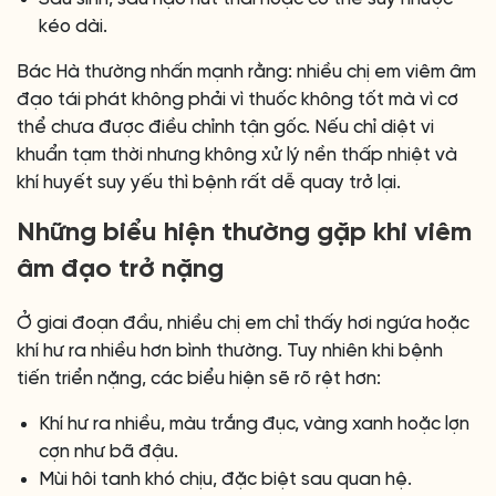
kéo dài.
Bác Hà thường nhấn mạnh rằng: nhiều chị em viêm âm
đạo tái phát không phải vì thuốc không tốt mà vì cơ
thể chưa được điều chỉnh tận gốc. Nếu chỉ diệt vi
khuẩn tạm thời nhưng không xử lý nền thấp nhiệt và
khí huyết suy yếu thì bệnh rất dễ quay trở lại.
Những biểu hiện thường gặp khi viêm
âm đạo trở nặng
Ở giai đoạn đầu, nhiều chị em chỉ thấy hơi ngứa hoặc
khí hư ra nhiều hơn bình thường. Tuy nhiên khi bệnh
tiến triển nặng, các biểu hiện sẽ rõ rệt hơn:
Khí hư ra nhiều, màu trắng đục, vàng xanh hoặc lợn
cợn như bã đậu.
Mùi hôi tanh khó chịu, đặc biệt sau quan hệ.