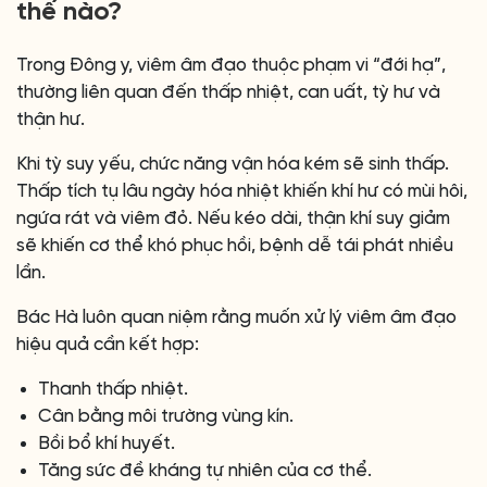
thế nào?
Trong Đông y, viêm âm đạo thuộc phạm vi “đới hạ”,
thường liên quan đến thấp nhiệt, can uất, tỳ hư và
thận hư.
Khi tỳ suy yếu, chức năng vận hóa kém sẽ sinh thấp.
Thấp tích tụ lâu ngày hóa nhiệt khiến khí hư có mùi hôi,
ngứa rát và viêm đỏ. Nếu kéo dài, thận khí suy giảm
sẽ khiến cơ thể khó phục hồi, bệnh dễ tái phát nhiều
lần.
Bác Hà luôn quan niệm rằng muốn xử lý viêm âm đạo
hiệu quả cần kết hợp:
Thanh thấp nhiệt.
Cân bằng môi trường vùng kín.
Bồi bổ khí huyết.
Tăng sức đề kháng tự nhiên của cơ thể.