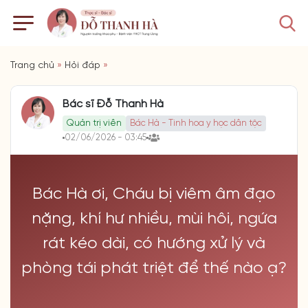
Trang chủ
»
Hỏi đáp
»
Bác sĩ Đỗ Thanh Hà
Quản trị viên
Bác Hà - Tinh hoa y học dân tộc
02/06/2026 - 03:45
Bác Hà ơi, Cháu bị viêm âm đạo
nặng, khí hư nhiều, mùi hôi, ngứa
rát kéo dài, có hướng xử lý và
phòng tái phát triệt để thế nào ạ?