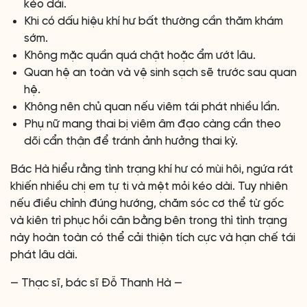
kéo dài.
Khi có dấu hiệu khí hư bất thường cần thăm khám
sớm.
Không mặc quần quá chật hoặc ẩm ướt lâu.
Quan hệ an toàn và vệ sinh sạch sẽ trước sau quan
hệ.
Không nên chủ quan nếu viêm tái phát nhiều lần.
Phụ nữ mang thai bị viêm âm đạo càng cần theo
dõi cẩn thận để tránh ảnh hưởng thai kỳ.
Bác Hà hiểu rằng tình trạng khí hư có mùi hôi, ngứa rát
khiến nhiều chị em tự ti và mệt mỏi kéo dài. Tuy nhiên
nếu điều chỉnh đúng hướng, chăm sóc cơ thể từ gốc
và kiên trì phục hồi cân bằng bên trong thì tình trạng
này hoàn toàn có thể cải thiện tích cực và hạn chế tái
phát lâu dài.
— Thạc sĩ, bác sĩ Đỗ Thanh Hà —