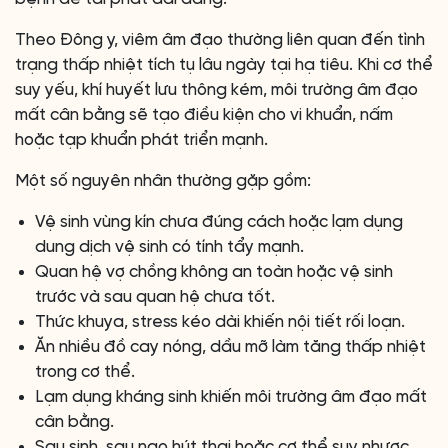
Theo Đông y, viêm âm đạo thường liên quan đến tình
trạng thấp nhiệt tích tụ lâu ngày tại hạ tiêu. Khi cơ thể
suy yếu, khí huyết lưu thông kém, môi trường âm đạo
mất cân bằng sẽ tạo điều kiện cho vi khuẩn, nấm
hoặc tạp khuẩn phát triển mạnh.
Một số nguyên nhân thường gặp gồm:
Vệ sinh vùng kín chưa đúng cách hoặc lạm dụng
dung dịch vệ sinh có tính tẩy mạnh.
Quan hệ vợ chồng không an toàn hoặc vệ sinh
trước và sau quan hệ chưa tốt.
Thức khuya, stress kéo dài khiến nội tiết rối loạn.
Ăn nhiều đồ cay nóng, dầu mỡ làm tăng thấp nhiệt
trong cơ thể.
Lạm dụng kháng sinh khiến môi trường âm đạo mất
cân bằng.
Sau sinh, sau nạo hút thai hoặc cơ thể suy nhược