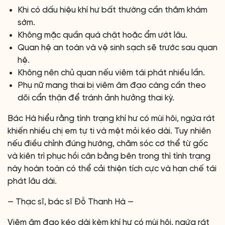
Khi có dấu hiệu khí hư bất thường cần thăm khám
sớm.
Không mặc quần quá chật hoặc ẩm ướt lâu.
Quan hệ an toàn và vệ sinh sạch sẽ trước sau quan
hệ.
Không nên chủ quan nếu viêm tái phát nhiều lần.
Phụ nữ mang thai bị viêm âm đạo càng cần theo
dõi cẩn thận để tránh ảnh hưởng thai kỳ.
Bác Hà hiểu rằng tình trạng khí hư có mùi hôi, ngứa rát
khiến nhiều chị em tự ti và mệt mỏi kéo dài. Tuy nhiên
nếu điều chỉnh đúng hướng, chăm sóc cơ thể từ gốc
và kiên trì phục hồi cân bằng bên trong thì tình trạng
này hoàn toàn có thể cải thiện tích cực và hạn chế tái
phát lâu dài.
— Thạc sĩ, bác sĩ Đỗ Thanh Hà —
Viêm âm đạo kéo dài kèm khí hư có mùi hôi, ngứa rát