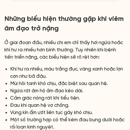
Những biểu hiện thường gặp khi viêm
âm đạo trở nặng
Ở giai đoạn đầu, nhiều chị em chỉ thấy hơi ngứa hoặc
khí hư ra nhiều hơn bình thường. Tuy nhiên khi bệnh
tiến triển nặng, các biểu hiện sẽ rõ rệt hơn:
Khí hư ra nhiều, màu trắng đục, vàng xanh hoặc lợn
cợn như bã đậu.
Mùi hôi tanh khó chịu, đặc biệt sau quan hệ.
Ngứa rát âm hộ âm đạo kéo dài.
Cảm giác nóng rát khi tiểu tiện.
Đau khi quan hệ vợ chồng.
Vùng kín ẩm ướt liên tục gây khó chịu.
Một số trường hợp có thể kèm đau bụng dưới hoặc
rối loạn kinh nguyệt.