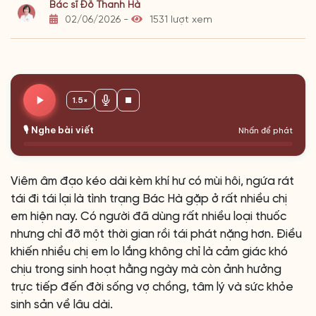
Bác sĩ Đỗ Thanh Hà
02/06/2026 -
1531 lượt xem
1.5×
🎙️ Nghe bài viết
Nhấn để phát
Viêm âm đạo kéo dài kèm khí hư có mùi hôi, ngứa rát
tái đi tái lại là tình trạng Bác Hà gặp ở rất nhiều chị
em hiện nay. Có người đã dùng rất nhiều loại thuốc
nhưng chỉ đỡ một thời gian rồi tái phát nặng hơn. Điều
khiến nhiều chị em lo lắng không chỉ là cảm giác khó
chịu trong sinh hoạt hằng ngày mà còn ảnh hưởng
trực tiếp đến đời sống vợ chồng, tâm lý và sức khỏe
sinh sản về lâu dài.