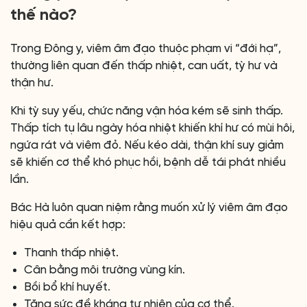
thế nào?
Trong Đông y, viêm âm đạo thuộc phạm vi “đới hạ”,
thường liên quan đến thấp nhiệt, can uất, tỳ hư và
thận hư.
Khi tỳ suy yếu, chức năng vận hóa kém sẽ sinh thấp.
Thấp tích tụ lâu ngày hóa nhiệt khiến khí hư có mùi hôi,
ngứa rát và viêm đỏ. Nếu kéo dài, thận khí suy giảm
sẽ khiến cơ thể khó phục hồi, bệnh dễ tái phát nhiều
lần.
Bác Hà luôn quan niệm rằng muốn xử lý viêm âm đạo
hiệu quả cần kết hợp:
Thanh thấp nhiệt.
Cân bằng môi trường vùng kín.
Bồi bổ khí huyết.
Tăng sức đề kháng tự nhiên của cơ thể.