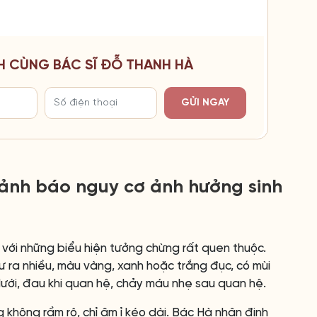
H CÙNG BÁC SĨ ĐỖ THANH HÀ
GỬI NGAY
ảnh báo nguy cơ ảnh hưởng sinh
với những biểu hiện tưởng chừng rất quen thuộc.
ư ra nhiều, màu vàng, xanh hoặc trắng đục, có mùi
dưới, đau khi quan hệ, chảy máu nhẹ sau quan hệ.
g không rầm rộ, chỉ âm ỉ kéo dài. Bác Hà nhận định