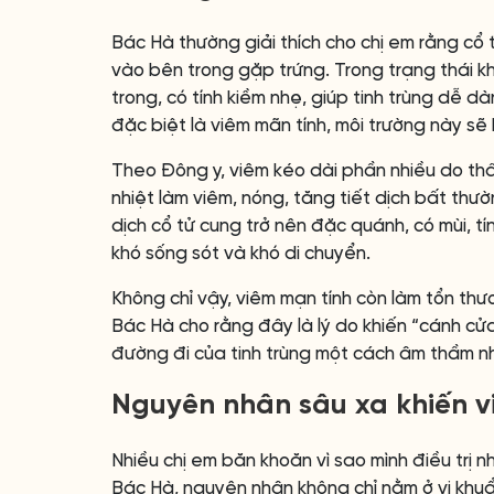
Bác Hà thường giải thích cho chị em rằng cổ 
vào bên trong gặp trứng. Trong trạng thái k
trong, có tính kiềm nhẹ, giúp tinh trùng dễ dà
đặc biệt là viêm mãn tính, môi trường này sẽ 
Theo Đông y, viêm kéo dài phần nhiều do thấp
nhiệt làm viêm, nóng, tăng tiết dịch bất thườ
dịch cổ tử cung trở nên đặc quánh, có mùi, tín
khó sống sót và khó di chuyển.
Không chỉ vậy, viêm mạn tính còn làm tổn th
Bác Hà cho rằng đây là lý do khiến “cánh cửa
đường đi của tinh trùng một cách âm thầm nh
Nguyên nhân sâu xa khiến v
Nhiều chị em băn khoăn vì sao mình điều trị 
Bác Hà, nguyên nhân không chỉ nằm ở vi khu