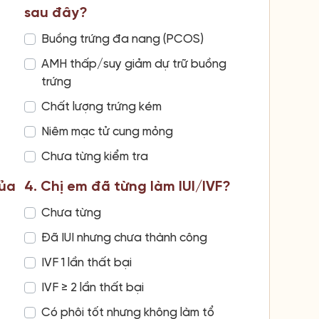
sau đây?
Buồng trứng đa nang (PCOS)
AMH thấp/suy giảm dự trữ buồng
trứng
Chất lượng trứng kém
Niêm mạc tử cung mỏng
Chưa từng kiểm tra
của
4. Chị em đã từng làm IUI/IVF?
Chưa từng
Đã IUI nhưng chưa thành công
IVF 1 lần thất bại
IVF ≥ 2 lần thất bại
Có phôi tốt nhưng không làm tổ