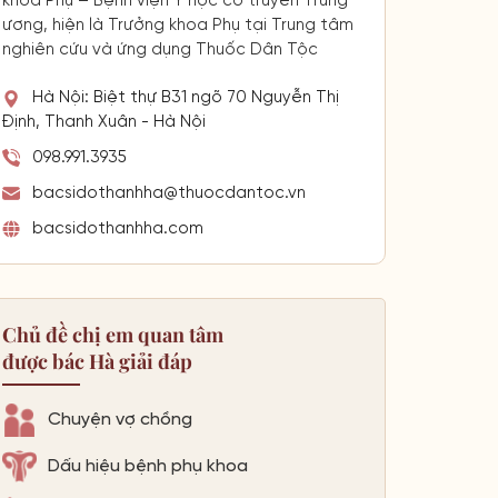
khoa Phụ – Bệnh viện Y học cổ truyền Trung
ương, hiện là Trưởng khoa Phụ tại Trung tâm
nghiên cứu và ứng dụng Thuốc Dân Tộc
Hà Nội: Biệt thự B31 ngõ 70 Nguyễn Thị
Định, Thanh Xuân - Hà Nội
098.991.3935
bacsidothanhha@thuocdantoc.vn
bacsidothanhha.com
Chủ đề chị em quan tâm
được bác Hà giải đáp
Chuyện vợ chồng
Dấu hiệu bệnh phụ khoa