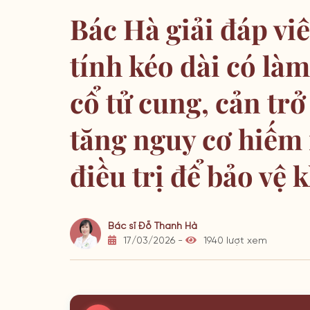
Bác Hà giải đáp vi
tính kéo dài có là
cổ tử cung, cản trở
tăng nguy cơ hiếm 
điều trị để bảo vệ 
Bác sĩ Đỗ Thanh Hà
17/03/2026 -
1940 lượt xem