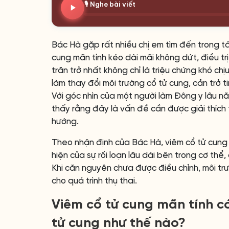
🎙️ Nghe bài viết
Bác Hà gặp rất nhiều chị em tìm đến trong tâ
cung mãn tính kéo dài mãi không dứt, điều trị 
trăn trở nhất không chỉ là triệu chứng khó chị
làm thay đổi môi trường cổ tử cung, cản trở 
Với góc nhìn của một người làm Đông y lâu n
thấy rằng đây là vấn đề cần được giải thích
hướng.
Theo nhận định của Bác Hà, viêm cổ tử cung m
hiện của sự rối loạn lâu dài bên trong cơ thể,
Khi căn nguyên chưa được điều chỉnh, môi trư
cho quá trình thụ thai.
Viêm cổ tử cung mãn tính c
tử cung như thế nào?