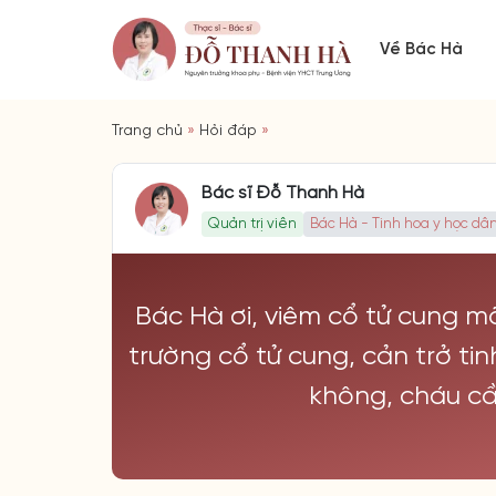
Về Bác Hà
Trang chủ
»
Hỏi đáp
»
Bác sĩ Đỗ Thanh Hà
Quản trị viên
Bác Hà - Tinh hoa y học dân
Bác Hà ơi, viêm cổ tử cung m
trường cổ tử cung, cản trở t
không, cháu cần 