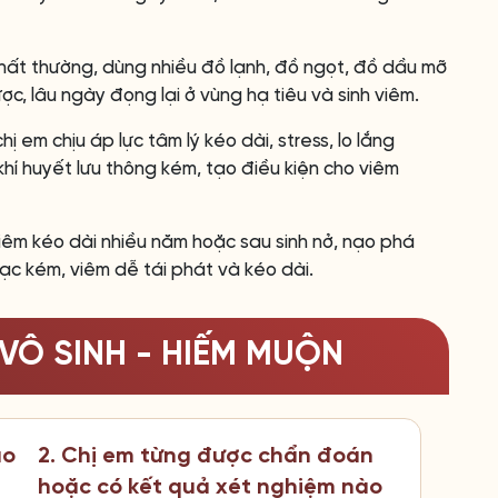
thất thường, dùng nhiều đồ lạnh, đồ ngọt, đồ dầu mỡ
ợc, lâu ngày đọng lại ở vùng hạ tiêu và sinh viêm.
hị em chịu áp lực tâm lý kéo dài, stress, lo lắng
 khí huyết lưu thông kém, tạo điều kiện cho viêm
viêm kéo dài nhiều năm hoặc sau sinh nở, nạo phá
ạc kém, viêm dễ tái phát và kéo dài.
VÔ SINH - HIẾM MUỘN
ao
2. Chị em từng được chẩn đoán
hoặc có kết quả xét nghiệm nào