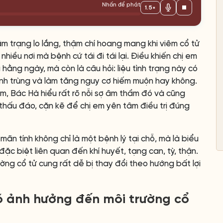
Nhấn để phát
1.5×
m trạng lo lắng, thậm chí hoang mang khi viêm cổ tử
nhiều nơi mà bệnh cứ tái đi tái lại. Điều khiến chị em
u hằng ngày, mà còn là câu hỏi: liệu tình trạng này có
tinh trùng và làm tăng nguy cơ hiếm muộn hay không.
ăm, Bác Hà hiểu rất rõ nỗi sợ âm thầm đó và cũng
 thấu đáo, cặn kẽ để chị em yên tâm điều trị đúng
ãn tính không chỉ là một bệnh lý tại chỗ, mà là biểu
 đặc biệt liên quan đến khí huyết, tạng can, tỳ, thận.
ờng cổ tử cung rất dễ bị thay đổi theo hướng bất lợi
ó ảnh hưởng đến môi trường cổ