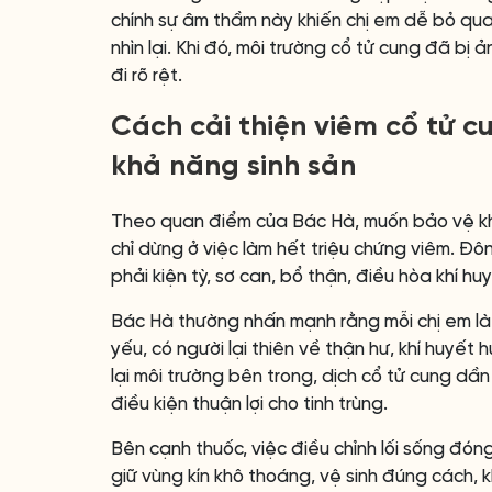
chính sự âm thầm này khiến chị em dễ bỏ qua,
nhìn lại. Khi đó, môi trường cổ tử cung đã bị 
đi rõ rệt.
Cách cải thiện viêm cổ tử 
khả năng sinh sản
Theo quan điểm của Bác Hà, muốn bảo vệ khả 
chỉ dừng ở việc làm hết triệu chứng viêm. Đô
phải kiện tỳ, sơ can, bổ thận, điều hòa khí huy
Bác Hà thường nhấn mạnh rằng mỗi chị em là 
yếu, có người lại thiên về thận hư, khí huyết 
lại môi trường bên trong, dịch cổ tử cung dần
điều kiện thuận lợi cho tinh trùng.
Bên cạnh thuốc, việc điều chỉnh lối sống đóng
giữ vùng kín khô thoáng, vệ sinh đúng cách,