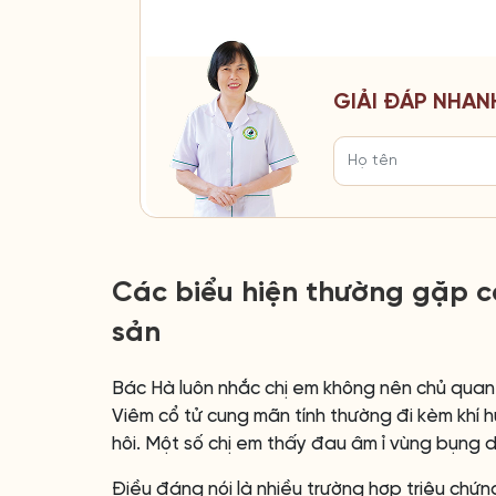
GIẢI ĐÁP NHAN
Các biểu hiện thường gặp c
sản
Bác Hà luôn nhắc chị em không nên chủ quan 
Viêm cổ tử cung mãn tính thường đi kèm khí h
hôi. Một số chị em thấy đau âm ỉ vùng bụng 
Điều đáng nói là nhiều trường hợp triệu chứn