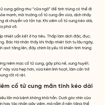
tử cung giống như “cửa ngõ” để tinh trùng có thể đi
hỏe mạnh, môi trường cổ tử cung ẩm vừa, dịch nhầy
ng di chuyển và tồn tại. Khi viêm cổ tử cung kéo dài,
bị phá vỡ.
 nhiệt uẩn kết ở hạ tiêu. Thấp làm dịch đặc, đục;
ng. Bác Hà nhận thấy khi thấp nhiệt tích tụ lâu ngày,
h axit tăng lên, đây chính là yếu tố khiến tinh trùng
ương niêm mạc cổ tử cung, gây phù nề, xung huyết.
” này vừa hẹp hơn, vừa kém linh hoạt, làm cản trở
ưng rất rõ rệt.
iêm cổ tử cung mãn tính kéo dài
nhiều lần mà bệnh không khỏi hẳn. Dưới góc nhìn của
ẩn hay tác nhân gây viêm, mà nằm ở nền tảng thể