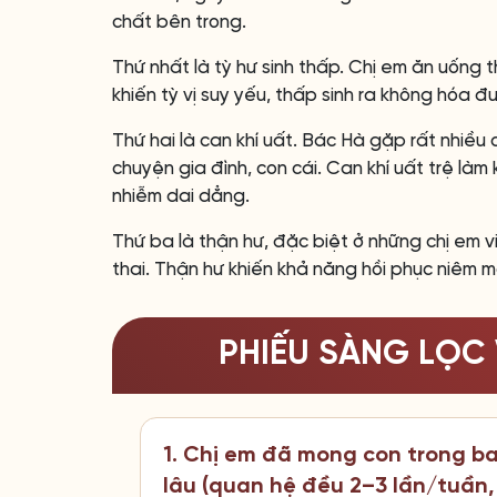
chất bên trong.
Thứ nhất là tỳ hư sinh thấp. Chị em ăn uống 
khiến tỳ vị suy yếu, thấp sinh ra không hóa đư
Thứ hai là can khí uất. Bác Hà gặp rất nhiều c
chuyện gia đình, con cái. Can khí uất trệ làm
nhiễm dai dẳng.
Thứ ba là thận hư, đặc biệt ở những chị em 
thai. Thận hư khiến khả năng hồi phục niêm m
PHIẾU SÀNG LỌC 
1. Chị em đã mong con trong b
lâu (quan hệ đều 2–3 lần/tuần,