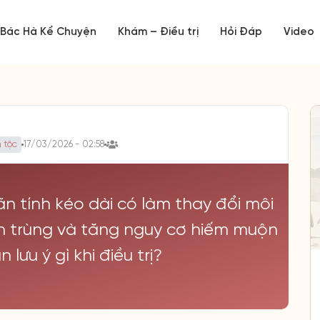
Bác Hà Kể Chuyện
Khám – Điều trị
Hỏi Đáp
Video
 tộc
17/03/2026 - 02:58
ãn tính kéo dài có làm thay đổi môi
inh trùng và tăng nguy cơ hiếm muộn
lưu ý gì khi điều trị?