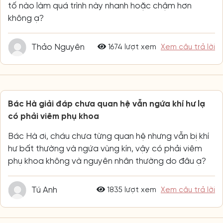
tố nào làm quá trình này nhanh hoặc chậm hơn
không ạ?
Thảo Nguyên
1674 lượt xem
Xem câu trả lời
Bác Hà giải đáp chưa quan hệ vẫn ngứa khí hư lạ
có phải viêm phụ khoa
Bác Hà ơi, cháu chưa từng quan hệ nhưng vẫn bị khí
hư bất thường và ngứa vùng kín, vậy có phải viêm
phụ khoa không và nguyên nhân thường do đâu ạ?
Tú Anh
1835 lượt xem
Xem câu trả lời