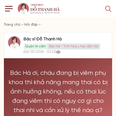
Trang chủ
»
Hỏi đáp
»
Bác sĩ Đỗ Thanh Hà
Quản trị viên
Bác Hà - Tinh hoa y học dân tộc
04/05/2026 - 02:23
Bác Hà ơi, cháu đang bị viêm phụ
khoa thì khả năng mang thai có bị
ảnh hưởng không, nếu có thai lúc
đang viêm thì có nguy cơ gì cho
thai nhi và cần xử lý thế nào ạ?