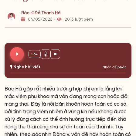
Bác sĩ Đỗ Thanh Hà
04/05/2026 -
2013 lượt xem
1.5×
🎙️ Nghe bài viết
Nhấn để phát
Bác Hà gặp rất nhiều trường hợp chị em lo lắng khi
mắc viêm phụ khoa mà vẫn đang mong con hoặc đã
mang thai. Đây là nỗi băn khoăn hoàn toàn có cơ sở,
bởi tình trạng viêm nhiễm ở vùng kín nếu không được
xử lý đúng cách có thể ảnh hưởng trực tiếp đến khả
năng thụ thai cũng như sự an toàn của thai nhi. Tuy
nhiên, theo góc nhìn Đông y, vấn đề này hoàn toàn có