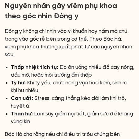
Nguyên nhân gây viêm phụ khoa
theo góc nhìn Đông y
Đông y không chỉ nhìn vào vi khuẩn hay nấm mà chú
trọng vào gốc rễ bên trong cơ thể. Theo Bác Hà,
viêm phụ khoa thường xuất phát từ các nguyên nhân
sau:
Thấp nhiệt tích tụ:
Do ăn uống nhiều đồ cay nóng,
dầu mỡ, hoặc môi trường ẩm thấp
Tỳ hư:
Khi tỳ yếu, chức năng vận hóa kém, sinh ra
khí hư nhiều
Can uất:
Stress, căng thẳng kéo dài làm khí trệ,
huyết ứ
Thận hư:
Làm suy giảm nội tiết, giảm sức đề kháng
vùng kín
Bác Hà cho rằng nếu chỉ điều trị triệu chứng bên