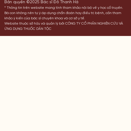
Bản quyền ©2025 Bác sĩ Đỗ Thanh Hà
* Thông tin trên website mang tính tham khảo nội bộ về y học cổ truyền.
Bà con không nên tự ý áp dụng chẩn đoán hay điều trị bệnh, cần tham
khảo ý kiến của bác sĩ chuyên khoa và cơ sở y tế.
Website thuộc sở hữu và quản lý bởi CÔNG TY CỔ PHẦN NGHIÊN CỨU VÀ
ỨNG DỤNG THUỐC DÂN TỘC