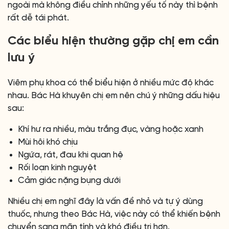
ngoài mà không điều chỉnh những yếu tố này thì bệnh
rất dễ tái phát.
Các biểu hiện thường gặp chị em cần
lưu ý
Viêm phụ khoa có thể biểu hiện ở nhiều mức độ khác
nhau. Bác Hà khuyên chị em nên chú ý những dấu hiệu
sau:
Khí hư ra nhiều, màu trắng đục, vàng hoặc xanh
Mùi hôi khó chịu
Ngứa, rát, đau khi quan hệ
Rối loạn kinh nguyệt
Cảm giác nặng bụng dưới
Nhiều chị em nghĩ đây là vấn đề nhỏ và tự ý dùng
thuốc, nhưng theo Bác Hà, việc này có thể khiến bệnh
chuyển sang mãn tính và khó điều trị hơn.