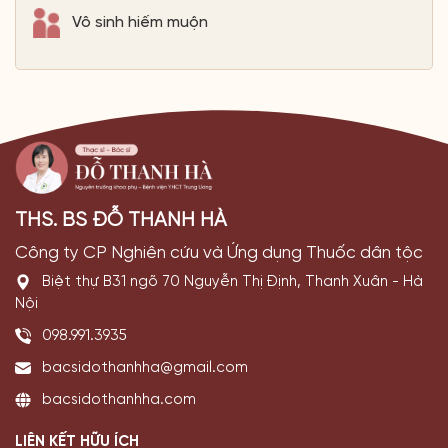
Vô sinh hiếm muộn
THS. BS ĐỖ THANH HÀ
Công ty CP Nghiên cứu và Ứng dụng Thuốc dân tộc
Biệt thự B31 ngõ 70 Nguyễn Thị Định, Thanh Xuân - Hà
Nội
098.991.3935
bacsidothanhha@gmail.com
bacsidothanhha.com
LIÊN KẾT HỮU ÍCH