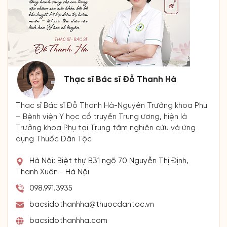
Thạc sĩ Bác sĩ Đỗ Thanh Hà
Thạc sĩ Bác sĩ Đỗ Thanh Hà-Nguyên Trưởng khoa Phụ
– Bệnh viện Y học cổ truyền Trung ương, hiện là
Trưởng khoa Phụ tại Trung tâm nghiên cứu và ứng
dụng Thuốc Dân Tộc
Hà Nội: Biệt thự B31 ngõ 70 Nguyễn Thị Định,
Thanh Xuân - Hà Nội
098.991.3935
bacsidothanhha@thuocdantoc.vn
bacsidothanhha.com