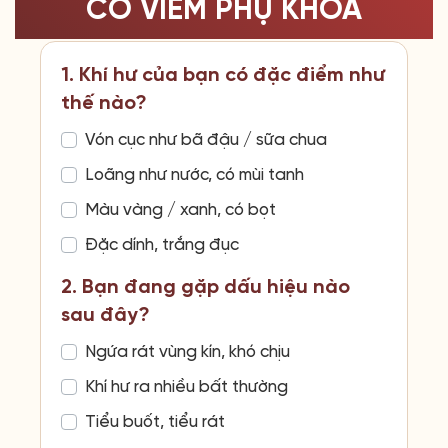
CƠ VIÊM PHỤ KHOA
1. Khí hư của bạn có đặc điểm như
thế nào?
Vón cục như bã đậu / sữa chua
Loãng như nước, có mùi tanh
Màu vàng / xanh, có bọt
Đặc dính, trắng đục
2. Bạn đang gặp dấu hiệu nào
sau đây?
Ngứa rát vùng kín, khó chịu
Khí hư ra nhiều bất thường
Tiểu buốt, tiểu rát