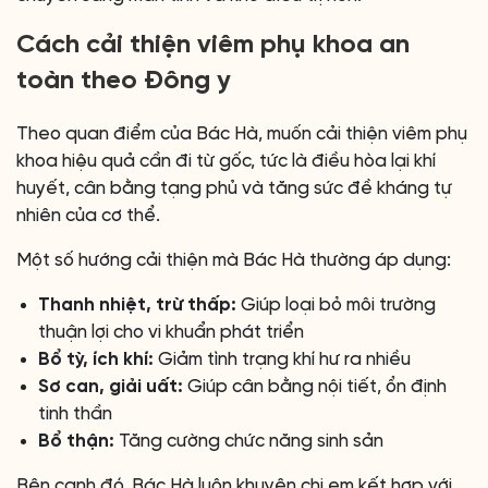
Cách cải thiện viêm phụ khoa an
toàn theo Đông y
Theo quan điểm của Bác Hà, muốn cải thiện viêm phụ
khoa hiệu quả cần đi từ gốc, tức là điều hòa lại khí
huyết, cân bằng tạng phủ và tăng sức đề kháng tự
nhiên của cơ thể.
Một số hướng cải thiện mà Bác Hà thường áp dụng:
Thanh nhiệt, trừ thấp:
Giúp loại bỏ môi trường
thuận lợi cho vi khuẩn phát triển
Bổ tỳ, ích khí:
Giảm tình trạng khí hư ra nhiều
Sơ can, giải uất:
Giúp cân bằng nội tiết, ổn định
tinh thần
Bổ thận:
Tăng cường chức năng sinh sản
Bên cạnh đó, Bác Hà luôn khuyên chị em kết hợp với