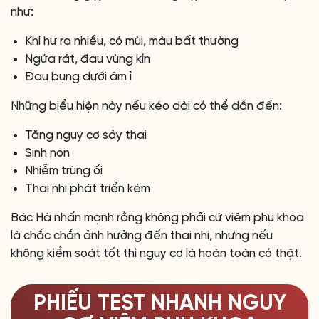
như:
Khí hư ra nhiều, có mùi, màu bất thường
Ngứa rát, đau vùng kín
Đau bụng dưới âm ỉ
Những biểu hiện này nếu kéo dài có thể dẫn đến:
Tăng nguy cơ sảy thai
Sinh non
Nhiễm trùng ối
Thai nhi phát triển kém
Bác Hà nhấn mạnh rằng không phải cứ viêm phụ khoa
là chắc chắn ảnh hưởng đến thai nhi, nhưng nếu
không kiểm soát tốt thì nguy cơ là hoàn toàn có thật.
PHIẾU TEST NHANH NGUY