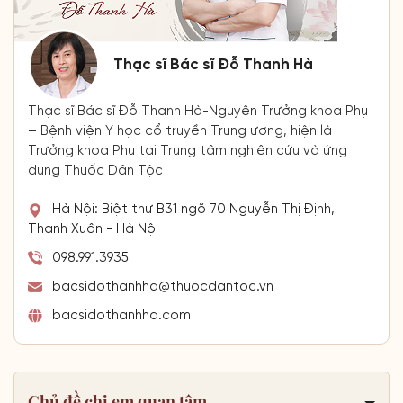
Thạc sĩ Bác sĩ Đỗ Thanh Hà
Thạc sĩ Bác sĩ Đỗ Thanh Hà-Nguyên Trưởng khoa Phụ
– Bệnh viện Y học cổ truyền Trung ương, hiện là
Trưởng khoa Phụ tại Trung tâm nghiên cứu và ứng
dụng Thuốc Dân Tộc
Hà Nội: Biệt thự B31 ngõ 70 Nguyễn Thị Định,
Thanh Xuân - Hà Nội
098.991.3935
bacsidothanhha@thuocdantoc.vn
bacsidothanhha.com
Chủ đề chị em quan tâm