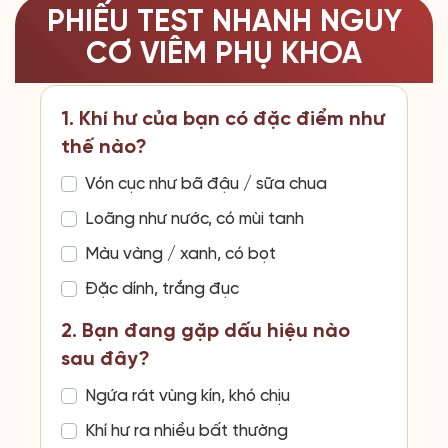
PHIẾU TEST NHANH NGUY
CƠ VIÊM PHỤ KHOA
1. Khí hư của bạn có đặc điểm như
thế nào?
Vón cục như bã đậu / sữa chua
Loãng như nước, có mùi tanh
Màu vàng / xanh, có bọt
Đặc dính, trắng đục
2. Bạn đang gặp dấu hiệu nào
sau đây?
Ngứa rát vùng kín, khó chịu
Khí hư ra nhiều bất thường