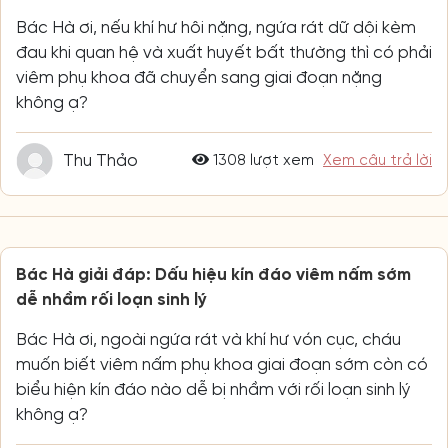
Bác Hà ơi, nếu khí hư hôi nặng, ngứa rát dữ dội kèm
đau khi quan hệ và xuất huyết bất thường thì có phải
viêm phụ khoa đã chuyển sang giai đoạn nặng
không ạ?
Thu Thảo
1308 lượt xem
Xem câu trả lời
Bác Hà giải đáp: Dấu hiệu kín đáo viêm nấm sớm
dễ nhầm rối loạn sinh lý
Bác Hà ơi, ngoài ngứa rát và khí hư vón cục, cháu
muốn biết viêm nấm phụ khoa giai đoạn sớm còn có
biểu hiện kín đáo nào dễ bị nhầm với rối loạn sinh lý
không ạ?