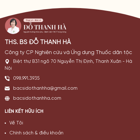
THS. BS ĐỖ THANH HÀ
Công ty CP Nghiên cứu và Ứng dụng Thuốc dân tộc
Biệt thự B31 ngõ 70 Nguyễn Thị Định, Thanh Xuân - Hà
Nội
098.991.3935
bacsidothanhha@gmail.com
bacsidothanhha.com
LIÊN KẾT HỮU ÍCH
Về Tôi
Chính sách & điều khoản