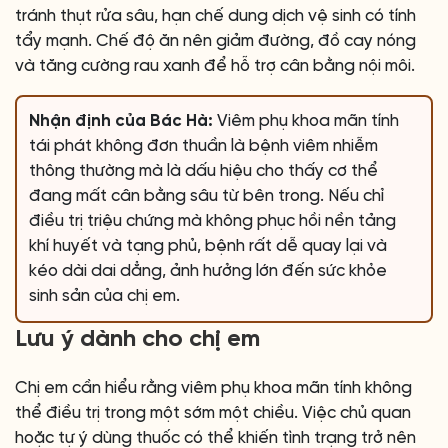
tránh thụt rửa sâu, hạn chế dung dịch vệ sinh có tính
tẩy mạnh. Chế độ ăn nên giảm đường, đồ cay nóng
và tăng cường rau xanh để hỗ trợ cân bằng nội môi.
Nhận định của Bác Hà:
Viêm phụ khoa mãn tính
tái phát không đơn thuần là bệnh viêm nhiễm
thông thường mà là dấu hiệu cho thấy cơ thể
đang mất cân bằng sâu từ bên trong. Nếu chỉ
điều trị triệu chứng mà không phục hồi nền tảng
khí huyết và tạng phủ, bệnh rất dễ quay lại và
kéo dài dai dẳng, ảnh hưởng lớn đến sức khỏe
sinh sản của chị em.
Lưu ý dành cho chị em
Chị em cần hiểu rằng viêm phụ khoa mãn tính không
thể điều trị trong một sớm một chiều. Việc chủ quan
hoặc tự ý dùng thuốc có thể khiến tình trạng trở nên