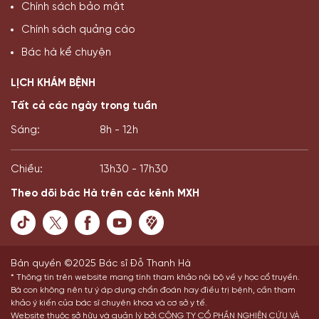
Chính sách bảo mật
Chính sách quảng cáo
Bác hà kể chuyện
LỊCH KHÁM BỆNH
Tất cả các ngày trong tuần
Sáng:
8h - 12h
Chiều:
13h30 - 17h30
Theo dõi bác Hà trên các kênh MXH
Bản quyền ©2025 Bác sĩ Đỗ Thanh Hà
* Thông tin trên website mang tính tham khảo nội bộ về y học cổ truyền.
Bà con không nên tự ý áp dụng chẩn đoán hay điều trị bệnh, cần tham
khảo ý kiến của bác sĩ chuyên khoa và cơ sở y tế.
Website thuộc sở hữu và quản lý bởi CÔNG TY CỔ PHẦN NGHIÊN CỨU VÀ