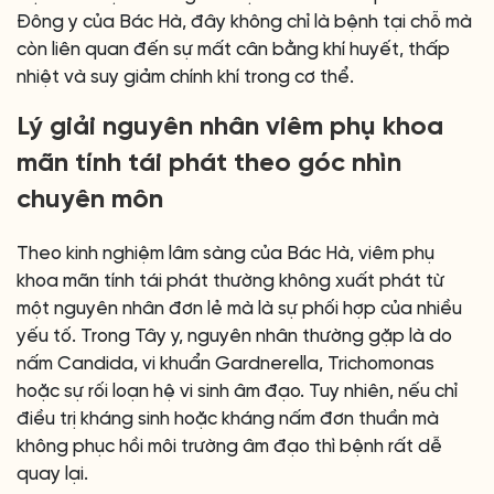
Đông y của Bác Hà, đây không chỉ là bệnh tại chỗ mà
còn liên quan đến sự mất cân bằng khí huyết, thấp
nhiệt và suy giảm chính khí trong cơ thể.
Lý giải nguyên nhân viêm phụ khoa
mãn tính tái phát theo góc nhìn
chuyên môn
Theo kinh nghiệm lâm sàng của Bác Hà, viêm phụ
khoa mãn tính tái phát thường không xuất phát từ
một nguyên nhân đơn lẻ mà là sự phối hợp của nhiều
yếu tố. Trong Tây y, nguyên nhân thường gặp là do
nấm Candida, vi khuẩn Gardnerella, Trichomonas
hoặc sự rối loạn hệ vi sinh âm đạo. Tuy nhiên, nếu chỉ
điều trị kháng sinh hoặc kháng nấm đơn thuần mà
không phục hồi môi trường âm đạo thì bệnh rất dễ
quay lại.