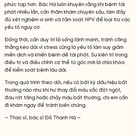
phức tạp hơn. Bác Hà luôn khuyên rằng khi bệnh tái
phát nhiều lần, cần thăm khám chuyên sâu, làm đầy
đủ xét nghiệm vi sinh và tầm soát HPV để loại trừ các
yếu tố nguy cơ.
Đồng thời, cần duy trì lối sống lành mạnh, tránh căng
thẳng kéo dài vì stress cũng là yếu tố làm suy giảm
miễn dịch và khiến bệnh dễ tái phát. Sự kiên trì trong
điều trị và điều chỉnh cơ thể từ gốc mới là chìa khóa
để kiểm soát bệnh lâu dài.
Trong quá trình theo dõi, nếu có bất kỳ dấu hiệu bất
thường nào như khí hư thay đổi màu sắc đột ngột,
đau rát tăng hoặc chảy máu bất thường, chị em cần
đi khám ngay để tránh biến chứng.
— Thạc sĩ, bác sĩ Đỗ Thanh Hà —