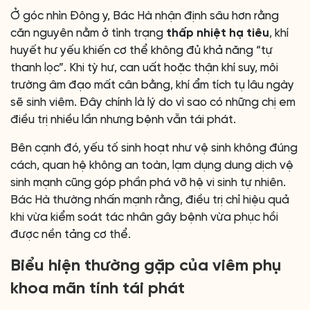
Ở góc nhìn Đông y, Bác Hà nhận định sâu hơn rằng
căn nguyên nằm ở tình trạng
thấp nhiệt hạ tiêu
, khí
huyết hư yếu khiến cơ thể không đủ khả năng “tự
thanh lọc”. Khi tỳ hư, can uất hoặc thận khí suy, môi
trường âm đạo mất cân bằng, khí ẩm tích tụ lâu ngày
sẽ sinh viêm. Đây chính là lý do vì sao có những chị em
điều trị nhiều lần nhưng bệnh vẫn tái phát.
Bên cạnh đó, yếu tố sinh hoạt như vệ sinh không đúng
cách, quan hệ không an toàn, lạm dụng dung dịch vệ
sinh mạnh cũng góp phần phá vỡ hệ vi sinh tự nhiên.
Bác Hà thường nhấn mạnh rằng, điều trị chỉ hiệu quả
khi vừa kiểm soát tác nhân gây bệnh vừa phục hồi
được nền tảng cơ thể.
Biểu hiện thường gặp của viêm phụ
khoa mãn tính tái phát