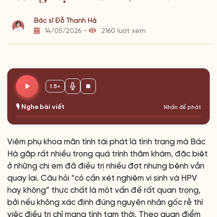
Bác sĩ Đỗ Thanh Hà
14/05/2026 -
2160 lượt xem
1.5×
🎙️ Nghe bài viết
Nhấn để phát
Viêm phụ khoa mãn tính tái phát là tình trạng mà Bác
Hà gặp rất nhiều trong quá trình thăm khám, đặc biệt
ở những chị em đã điều trị nhiều đợt nhưng bệnh vẫn
quay lại. Câu hỏi “có cần xét nghiệm vi sinh và HPV
hay không” thực chất là một vấn đề rất quan trọng,
bởi nếu không xác định đúng nguyên nhân gốc rễ thì
việc điều trị chỉ mang tính tạm thời. Theo quan điểm