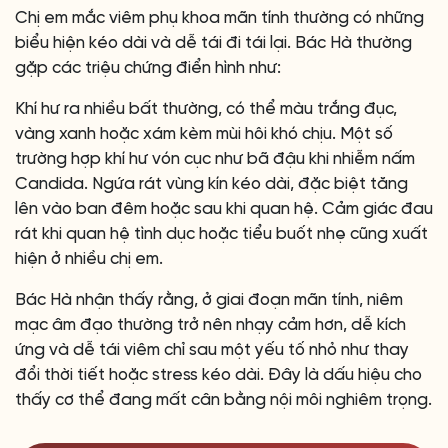
Chị em mắc viêm phụ khoa mãn tính thường có những
biểu hiện kéo dài và dễ tái đi tái lại. Bác Hà thường
gặp các triệu chứng điển hình như:
Khí hư ra nhiều bất thường, có thể màu trắng đục,
vàng xanh hoặc xám kèm mùi hôi khó chịu. Một số
trường hợp khí hư vón cục như bã đậu khi nhiễm nấm
Candida. Ngứa rát vùng kín kéo dài, đặc biệt tăng
lên vào ban đêm hoặc sau khi quan hệ. Cảm giác đau
rát khi quan hệ tình dục hoặc tiểu buốt nhẹ cũng xuất
hiện ở nhiều chị em.
Bác Hà nhận thấy rằng, ở giai đoạn mãn tính, niêm
mạc âm đạo thường trở nên nhạy cảm hơn, dễ kích
ứng và dễ tái viêm chỉ sau một yếu tố nhỏ như thay
đổi thời tiết hoặc stress kéo dài. Đây là dấu hiệu cho
thấy cơ thể đang mất cân bằng nội môi nghiêm trọng.