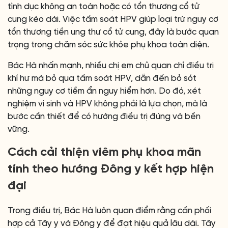
tình dục không an toàn hoặc có tổn thương cổ tử
cung kéo dài. Việc tầm soát HPV giúp loại trừ nguy cơ
tổn thương tiền ung thư cổ tử cung, đây là bước quan
trọng trong chăm sóc sức khỏe phụ khoa toàn diện.
Bác Hà nhấn mạnh, nhiều chị em chủ quan chỉ điều trị
khí hư mà bỏ qua tầm soát HPV, dẫn đến bỏ sót
những nguy cơ tiềm ẩn nguy hiểm hơn. Do đó, xét
nghiệm vi sinh và HPV không phải là lựa chọn, mà là
bước cần thiết để có hướng điều trị đúng và bền
vững.
Cách cải thiện viêm phụ khoa mãn
tính theo hướng Đông y kết hợp hiện
đại
Trong điều trị, Bác Hà luôn quan điểm rằng cần phối
hợp cả Tây y và Đông y để đạt hiệu quả lâu dài. Tây