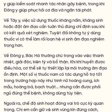
y giúp kiểm soát nhanh tác nhân gây bệnh, trong khi
Đông y giúp phục hồi cơ địa và ngăn tái phát.
Về Tây y, việc sử dụng thuốc kháng nấm, kháng sinh
hoặc đặt âm đạo cần tuân thủ đúng chỉ định sau khi
có kết quả xét nghiệm. Tuyệt đối không tự ý dùng
thuốc vì có thể làm rối loạn hệ vi sinh âm đạo nghiêm
trọng hơn.
Về Đông y, Bác Hà thường chú trọng vào việc thanh
nhiệt, giải độc, kiện tỳ và bổ thận. Khi khí huyết được
điều hòa, cơ thể sẽ tự thiết lập lại môi trường âm đạo
ổn định. Một số vị thuốc nam có tác dụng hỗ trợ tốt
trong trường hợp này như trinh nữ hoàng cung, ích
mẫu, hoàng bá, bạch truật… nhưng cần được phối
ngũ đúng thể bệnh, không dùng tùy tiện.
Ngoài ra, chế độ sinh hoạt đóng vai trò cực kỳ quan
trọng. Chị em cần giữ vệ sinh vùng kín đúng cách,