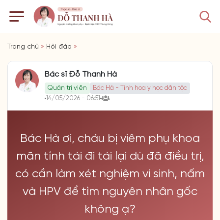
Trang chủ
»
Hỏi đáp
»
Bác sĩ Đỗ Thanh Hà
Quản trị viên
Bác Hà - Tinh hoa y học dân tộc
14/05/2026 - 06:51
Bác Hà ơi, cháu bị viêm phụ khoa
mãn tính tái đi tái lại dù đã điều trị,
có cần làm xét nghiệm vi sinh, nấm
và HPV để tìm nguyên nhân gốc
không ạ?