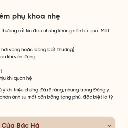
iêm phụ khoa nhẹ
u thường rất kín đáo nhưng không nên bỏ qua. Một
, hơi vàng hoặc loãng bất thường)
sau khi vận động
ệt
hịu khi quan hệ
 ý khi triệu chứng đã rõ ràng, nhưng trong Đông y,
t phản ánh sự mất cân bằng tạng phủ, đặc biệt là tỳ
ị Của Bác Hà