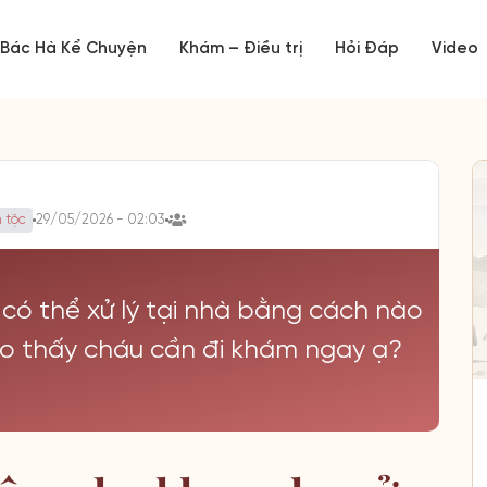
Bác Hà Kể Chuyện
Khám – Điều trị
Hỏi Đáp
Video
 tộc
29/05/2026 - 02:03
 có thể xử lý tại nhà bằng cách nào
ho thấy cháu cần đi khám ngay ạ?