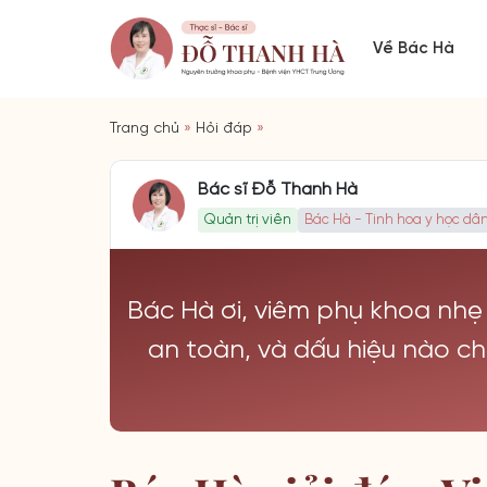
Về Bác Hà
Trang chủ
»
Hỏi đáp
»
Bác sĩ Đỗ Thanh Hà
Quản trị viên
Bác Hà - Tinh hoa y học dân
Bác Hà ơi, viêm phụ khoa nhẹ
an toàn, và dấu hiệu nào c