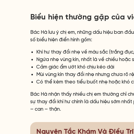
Biểu hiện thường gặp của v
Bác Hà lưu ý chị em, những dấu hiệu ban đầ
số biểu hiện điển hình gồm:
Khí hư thay đổi nhẹ về màu sắc (trắng đục
Ngứa nhẹ vùng kín, nhất là về chiều hoặc 
Cảm giác ẩm ướt khó chịu kéo dài
Mùi vùng kín thay đổi nhẹ nhưng chưa rõ r
Có thể kèm theo tiểu buốt nhẹ hoặc khó c
Bác Hà nhận thấy nhiều chị em thường chỉ chú
sự thay đổi khí hư chính là dấu hiệu sớm nhấ
– can – thận.
Nguyên Tắc Khám Và Điều Tr