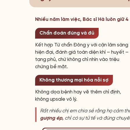
Nhiều năm làm việc, Bác sĩ Hà luôn giữ 
Chẩn đoán đúng và đủ
Kết hợp Tứ chẩn Đông y với cận lâm sàng
hiện đại, đánh giá toàn diện khí – huyết –
tạng phủ, chứ không chỉ nhìn vào triệu
chứng bề mặt.
Không thương mại hóa nỗi sợ
Không dọa bệnh hay vẽ thêm chỉ định,
không upsale vô lý.
Rất nhiều chị em chia sẻ rằng họ cảm th
gượng ép,
chỉ có sự tử tế và đúng chuy