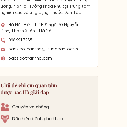
khoa Phụ – Bệnh viện Y học cổ truyền Trung
ương, hiện là Trưởng khoa Phụ tại Trung tâm
nghiên cứu và ứng dụng Thuốc Dân Tộc
Hà Nội: Biệt thự B31 ngõ 70 Nguyễn Thị
Định, Thanh Xuân - Hà Nội
098.991.3935
bacsidothanhha@thuocdantoc.vn
bacsidothanhha.com
Chủ đề chị em quan tâm
được bác Hà giải đáp
Chuyện vợ chồng
Dấu hiệu bệnh phụ khoa