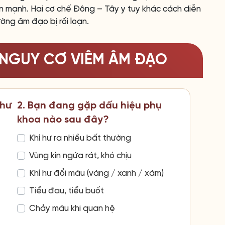
iển mạnh. Hai cơ chế Đông – Tây y tuy khác cách diễn
ng âm đạo bị rối loạn.
 NGUY CƠ VIÊM ÂM ĐẠO
như
2. Bạn đang gặp dấu hiệu phụ
khoa nào sau đây?
Khí hư ra nhiều bất thường
Vùng kín ngứa rát, khó chịu
Khí hư đổi màu (vàng / xanh / xám)
Tiểu đau, tiểu buốt
Chảy máu khi quan hệ