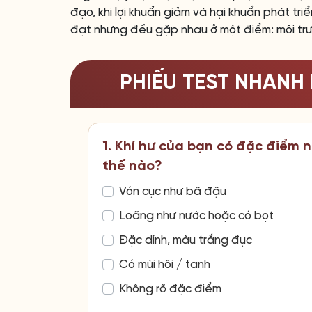
đạo, khi lợi khuẩn giảm và hại khuẩn phát tr
đạt nhưng đều gặp nhau ở một điểm: môi trườ
PHIẾU TEST NHANH
1. Khí hư của bạn có đặc điểm 
thế nào?
Vón cục như bã đậu
Loãng như nước hoặc có bọt
Đặc dính, màu trắng đục
Có mùi hôi / tanh
Không rõ đặc điểm