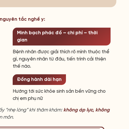
4 nguyên tắc nghề y:
Minh bạch phác đồ – chi phí – thời
gian
Bệnh nhân được giải thích rõ mình thuộc thể
gì, nguyên nhân từ đâu, tiến trình cải thiện
thế nào.
Đồng hành dài hạn
Hướng tới sức khỏe sinh sản bền vững cho
chị em phụ nữ
ấy “nhẹ lòng” khi thăm khám:
không áp lực, không
ên môn.