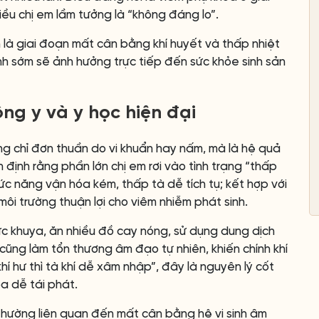
ều chị em lầm tưởng là “không đáng lo”.
h là giai đoạn mất cân bằng khí huyết và thấp nhiệt
ỉnh sớm sẽ ảnh hưởng trực tiếp đến sức khỏe sinh sản
ng y và y học hiện đại
g chỉ đơn thuần do vi khuẩn hay nấm, mà là hệ quả
 định rằng phần lớn chị em rơi vào tình trạng “thấp
chức năng vận hóa kém, thấp tà dễ tích tụ; kết hợp với
môi trường thuận lợi cho viêm nhiễm phát sinh.
hức khuya, ăn nhiều đồ cay nóng, sử dụng dung dịch
cũng làm tổn thương âm đạo tự nhiên, khiến chính khí
khí hư thì tà khí dễ xâm nhập”, đây là nguyên lý cốt
oa dễ tái phát.
thường liên quan đến mất cân bằng hệ vi sinh âm