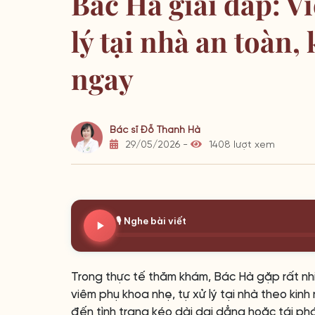
Bác Hà giải đáp: V
lý tại nhà an toàn,
ngay
Bác sĩ Đỗ Thanh Hà
29/05/2026 -
1408 lượt xem
🎙️ Nghe bài viết
Trong thực tế thăm khám, Bác Hà gặp rất nh
viêm phụ khoa nhẹ, tự xử lý tại nhà theo ki
đến tình trạng kéo dài dai dẳng hoặc tái phá