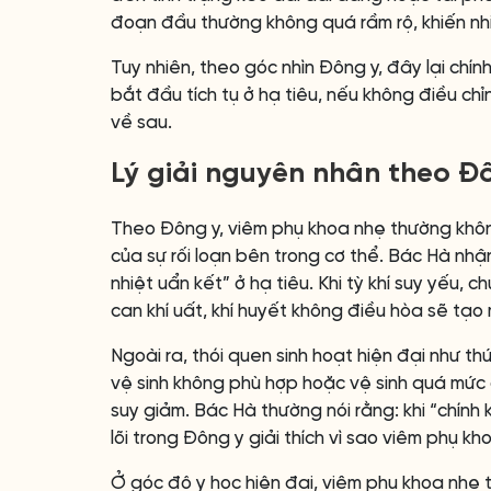
đoạn đầu thường không quá rầm rộ, khiến nhi
Tuy nhiên, theo góc nhìn Đông y, đây lại chín
bắt đầu tích tụ ở hạ tiêu, nếu không điều ch
về sau.
Lý giải nguyên nhân theo Đô
Theo Đông y, viêm phụ khoa nhẹ thường khôn
của sự rối loạn bên trong cơ thể. Bác Hà nhận
nhiệt uẩn kết” ở hạ tiêu. Khi tỳ khí suy yếu, 
can khí uất, khí huyết không điều hòa sẽ tạo 
Ngoài ra, thói quen sinh hoạt hiện đại như t
vệ sinh không phù hợp hoặc vệ sinh quá mức 
suy giảm. Bác Hà thường nói rằng: khi “chính 
lõi trong Đông y giải thích vì sao viêm phụ kh
Ở góc độ y học hiện đại, viêm phụ khoa nhẹ 