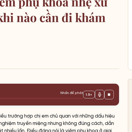
iêm phụ khoa nhẹ xử
 khi nào cần đi khám
Nhấn để phát
1.5×
iều trường hợp chị em chủ quan với những dấu hiệu
nh nghiệm truyền miệng nhưng không đúng cách, dẫn
t nhiều lần. Điều đáng nói là viêm phụ khoa ở giai