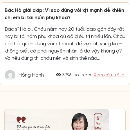
Bác Hà giải đáp: Vì sao dùng vòi xịt mạnh dễ khiến
chị em bị tái nấm phụ khoa?
Bác sĩ Hà ơi, Cháu năm nay 20 tuổi, dạo gần đây rất
hay bị tái nấm phụ khoa dù đã điều trị nhiều lần. Cháu
có thói quen dùng vòi xịt mạnh để vệ sinh vùng kín —
không biết có phải nguyên nhân là do vậy không ạ?
Và nếu đúng thì cháu nên vệ sinh thế nào...
Hồng Hạnh
3396 lượt xem
Xem câu trả lời