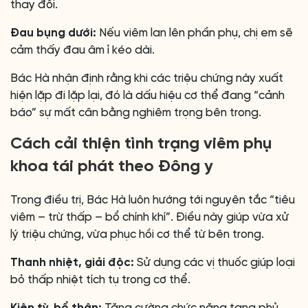
thay đổi.
Đau bụng dưới:
Nếu viêm lan lên phần phụ, chị em sẽ
cảm thấy đau âm ỉ kéo dài.
Bác Hà nhận định rằng khi các triệu chứng này xuất
hiện lặp đi lặp lại, đó là dấu hiệu cơ thể đang “cảnh
báo” sự mất cân bằng nghiêm trọng bên trong.
Cách cải thiện tình trạng viêm phụ
khoa tái phát theo Đông y
Trong điều trị, Bác Hà luôn hướng tới nguyên tắc “tiêu
viêm – trừ thấp – bổ chính khí”. Điều này giúp vừa xử
lý triệu chứng, vừa phục hồi cơ thể từ bên trong.
Thanh nhiệt, giải độc:
Sử dụng các vị thuốc giúp loại
bỏ thấp nhiệt tích tụ trong cơ thể.
Kiện tỳ, bổ thận:
Tăng cường chức năng tạng phủ,