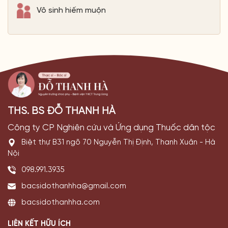
Vô sinh hiếm muộn
THS. BS ĐỖ THANH HÀ
Công ty CP Nghiên cứu và Ứng dụng Thuốc dân tộc
Biệt thự B31 ngõ 70 Nguyễn Thị Định, Thanh Xuân - Hà
Nội
098.991.3935
bacsidothanhha@gmail.com
bacsidothanhha.com
LIÊN KẾT HỮU ÍCH