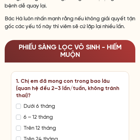
bệnh dễ quay lại.
Bác Hà luôn nhấn mạnh rằng nếu không giải quyết tận
gốc các yếu tố này thì viêm sẽ cứ lặp lại nhiều lần.
PHIẾU SÀNG LỌC VÔ SINH - HIẾM
MUỘN
1. Chị em đã mong con trong bao lâu
(quan hệ đều 2–3 lần/tuần, không tránh
thai)?
Dưới 6 tháng
6 – 12 tháng
Trên 12 tháng
Trên 24 tháng