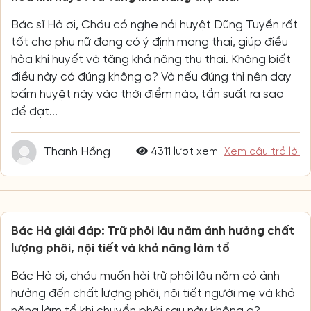
Bác sĩ Hà ơi, Cháu có nghe nói huyệt Dũng Tuyền rất
tốt cho phụ nữ đang có ý định mang thai, giúp điều
hòa khí huyết và tăng khả năng thụ thai. Không biết
điều này có đúng không ạ? Và nếu đúng thì nên day
bấm huyệt này vào thời điểm nào, tần suất ra sao
để đạt...
Thanh Hồng
4311 lượt xem
Xem câu trả lời
Bác Hà giải đáp: Trữ phôi lâu năm ảnh hưởng chất
lượng phôi, nội tiết và khả năng làm tổ
Bác Hà ơi, cháu muốn hỏi trữ phôi lâu năm có ảnh
hưởng đến chất lượng phôi, nội tiết người mẹ và khả
năng làm tổ khi chuyển phôi sau này không ạ?