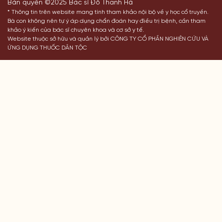
Bản quyền ©2025 Bác sĩ Đỗ Thanh Hà
* Thông tin trên website mang tính tham khảo nội bộ về y học cổ truyền.
Bà con không nên tự ý áp dụng chẩn đoán hay điều trị bệnh, cần tham
khảo ý kiến của bác sĩ chuyên khoa và cơ sở y tế.
Website thuộc sở hữu và quản lý bởi CÔNG TY CỔ PHẦN NGHIÊN CỨU VÀ
ỨNG DỤNG THUỐC DÂN TỘC