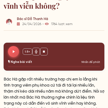
vĩnh viễn không?
Bác sĩ Đỗ Thanh Hà
24/04/2026 -
1764 lượt xem
1.5×
🎙️ Nghe bài viết
Nhấn để phát
Bác Hà gặp rất nhiều trường hợp chị em lo lắng khi
tình trạng viêm phụ khoa cứ tái đi tái lại nhiều lần,
thậm chí kéo dài nhiều năm mà không dứt điểm. Nỗi sợ
lớn nhất mà Bác Hà thường nghe chính là liệu tình
trạng này có dẫn đến vô sinh vĩnh viễn hay không.