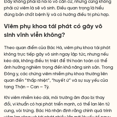
Đây không phải là nỗi lo vô căn cứ, nhưng cũng không
phải cứ viêm là sẽ vô sinh. Điều quan trọng là hiểu
đúng bản chất bệnh lý và có hướng điều trị phù hợp.
Viêm phụ khoa tái phát có gây vô
sinh vĩnh viễn không?
Theo quan điểm của Bác Hà, viêm phụ khoa tái phát
không trực tiếp gây vô sinh ngay lập tức, nhưng nếu
kéo dài, không điều trị triệt để thì hoàn toàn có thể
ảnh hưởng nghiêm trọng đến khả năng sinh sản. Trong
Đông y, các chứng viêm nhiễm phụ khoa thường liên
quan đến “thấp nhiệt”, “huyết ứ” và sự suy yếu của
tạng Thận – Can – Tỳ.
Khi viêm nhiễm kéo dài, môi trường âm đạo bị thay
đổi, vi khuẩn có hại phát triển mạnh, có thể lan lên tử
cung, vòi trứng. Bác Hà nhận định rằng chính quá trình