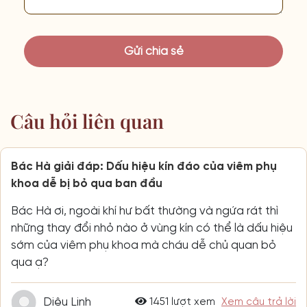
Câu hỏi liên quan
Bác Hà giải đáp: Dấu hiệu kín đáo của viêm phụ
khoa dễ bị bỏ qua ban đầu
Bác Hà ơi, ngoài khí hư bất thường và ngứa rát thì
những thay đổi nhỏ nào ở vùng kín có thể là dấu hiệu
sớm của viêm phụ khoa mà cháu dễ chủ quan bỏ
qua ạ?
Diệu Linh
1451 lượt xem
Xem câu trả lời