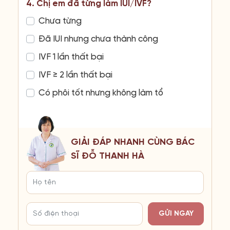
4. Chị em đã từng làm IUI/IVF?
Chưa từng
Đã IUI nhưng chưa thành công
IVF 1 lần thất bại
IVF ≥ 2 lần thất bại
Có phôi tốt nhưng không làm tổ
GIẢI ĐÁP NHANH CÙNG BÁC
SĨ ĐỖ THANH HÀ
GỬI NGAY