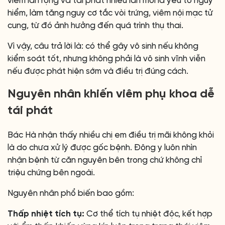
viêm lan rộng và tái phát nhiều lần mới là yếu tố nguy
hiểm, làm tăng nguy cơ tắc vòi trứng, viêm nội mạc tử
cung, từ đó ảnh hưởng đến quá trình thụ thai.
Vì vậy, câu trả lời là: có thể gây vô sinh nếu không
kiểm soát tốt, nhưng không phải là vô sinh vĩnh viễn
nếu được phát hiện sớm và điều trị đúng cách.
Nguyên nhân khiến viêm phụ khoa dễ
tái phát
Bác Hà nhận thấy nhiều chị em điều trị mãi không khỏi
là do chưa xử lý được gốc bệnh. Đông y luôn nhìn
nhận bệnh từ căn nguyên bên trong chứ không chỉ
triệu chứng bên ngoài.
Nguyên nhân phổ biến bao gồm:
Thấp nhiệt tích tụ:
Cơ thể tích tụ nhiệt độc, kết hợp