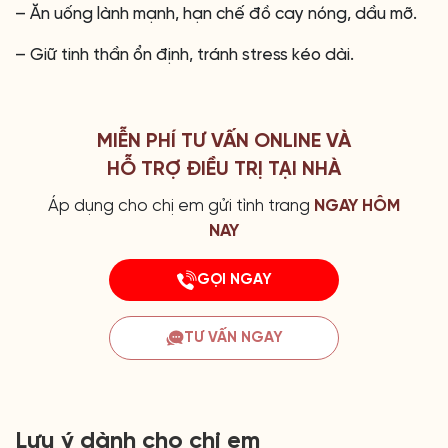
– Ăn uống lành mạnh, hạn chế đồ cay nóng, dầu mỡ.
– Giữ tinh thần ổn định, tránh stress kéo dài.
MIỄN PHÍ TƯ VẤN ONLINE VÀ
HỖ TRỢ ĐIỀU TRỊ TẠI NHÀ
Áp dụng cho chị em gửi tình trang
NGAY HÔM
NAY
GỌI NGAY
TƯ VẤN NGAY
Lưu ý dành cho chị em