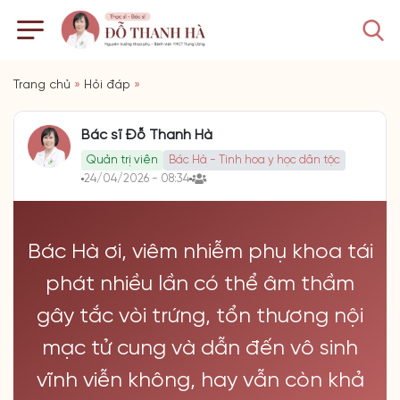
Trang chủ
»
Hỏi đáp
»
Bác sĩ Đỗ Thanh Hà
Quản trị viên
Bác Hà - Tinh hoa y học dân tộc
24/04/2026 - 08:34
Bác Hà ơi, viêm nhiễm phụ khoa tái
phát nhiều lần có thể âm thầm
gây tắc vòi trứng, tổn thương nội
mạc tử cung và dẫn đến vô sinh
vĩnh viễn không, hay vẫn còn khả