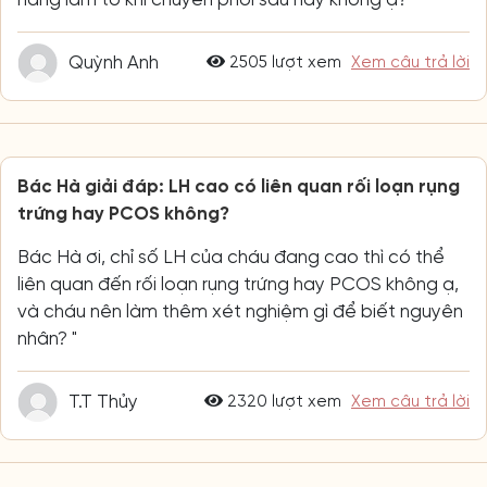
Quỳnh Anh
2505 lượt xem
Xem câu trả lời
Bác Hà giải đáp: LH cao có liên quan rối loạn rụng
trứng hay PCOS không?
Bác Hà ơi, chỉ số LH của cháu đang cao thì có thể
liên quan đến rối loạn rụng trứng hay PCOS không ạ,
và cháu nên làm thêm xét nghiệm gì để biết nguyên
nhân? "
T.T Thủy
2320 lượt xem
Xem câu trả lời