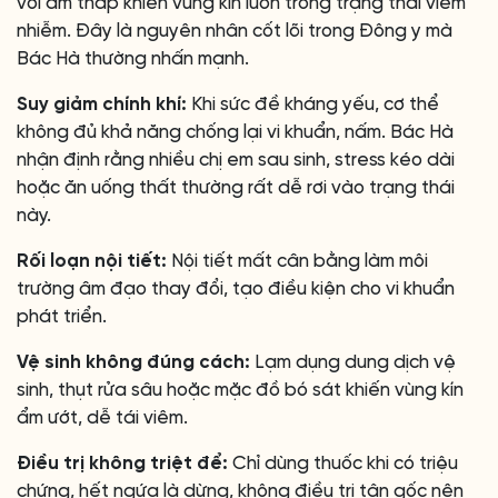
với ẩm thấp khiến vùng kín luôn trong trạng thái viêm
nhiễm. Đây là nguyên nhân cốt lõi trong Đông y mà
Bác Hà thường nhấn mạnh.
Suy giảm chính khí:
Khi sức đề kháng yếu, cơ thể
không đủ khả năng chống lại vi khuẩn, nấm. Bác Hà
nhận định rằng nhiều chị em sau sinh, stress kéo dài
hoặc ăn uống thất thường rất dễ rơi vào trạng thái
này.
Rối loạn nội tiết:
Nội tiết mất cân bằng làm môi
trường âm đạo thay đổi, tạo điều kiện cho vi khuẩn
phát triển.
Vệ sinh không đúng cách:
Lạm dụng dung dịch vệ
sinh, thụt rửa sâu hoặc mặc đồ bó sát khiến vùng kín
ẩm ướt, dễ tái viêm.
Điều trị không triệt để:
Chỉ dùng thuốc khi có triệu
chứng, hết ngứa là dừng, không điều trị tận gốc nên