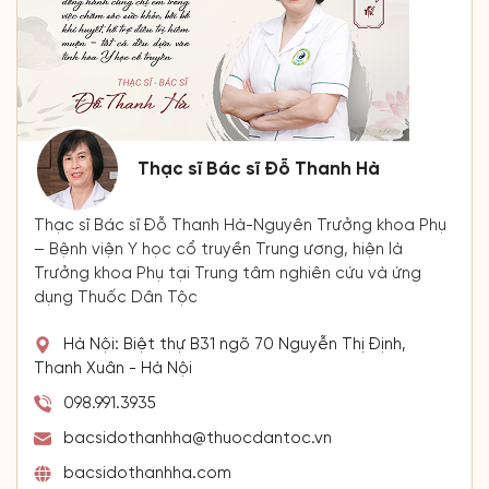
Thạc sĩ Bác sĩ Đỗ Thanh Hà
Thạc sĩ Bác sĩ Đỗ Thanh Hà-Nguyên Trưởng khoa Phụ
– Bệnh viện Y học cổ truyền Trung ương, hiện là
Trưởng khoa Phụ tại Trung tâm nghiên cứu và ứng
dụng Thuốc Dân Tộc
Hà Nội: Biệt thự B31 ngõ 70 Nguyễn Thị Định,
Thanh Xuân - Hà Nội
098.991.3935
bacsidothanhha@thuocdantoc.vn
bacsidothanhha.com