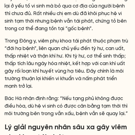
lại ở yếu tố vi sinh mà bỏ qua cơ địa của người bệnh
thì chưa đủ. Rất nhiều chị em dù đã khôi phục hệ vi
sinh tạm thời nhưng bệnh vẫn tái phát, chứng tỏ bên
trong cơ thể đang tồn tại “gốc bệnh”.
Trong Đông y, viêm phụ khoa tái phát thuộc phạm trù
“đới hạ bệnh”, liên quan chủ yếu đến tỳ hư, can uất,
thấp nhiệt và thận khí hư. Khi tỳ hư, cơ thể sinh thấp;
thấp tích lâu ngày hóa nhiệt, kết hợp với can khí uất
gây rối loạn khí huyết vùng hạ tiêu. Đây chính là môi
trường thuận lợi khiến vi khuẩn và nấm phát triển
mạnh trở lại.
Bác Hà nhận định rằng: “Nếu tạng phủ không được
điều hòa, dù hệ vi sinh có được cân bằng tạm thời thì
môi trường bên trong vẫn xấu, bệnh vẫn sẽ quay lại.”
Lý giải nguyên nhân sâu xa gây viêm