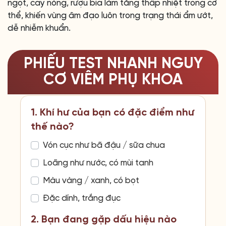
ngọt, cay nóng, rượu bia làm tăng thấp nhiệt trong cơ
thể, khiến vùng âm đạo luôn trong trạng thái ẩm ướt,
dễ nhiễm khuẩn.
PHIẾU TEST NHANH NGUY
CƠ VIÊM PHỤ KHOA
1. Khí hư của bạn có đặc điểm như
thế nào?
Vón cục như bã đậu / sữa chua
Loãng như nước, có mùi tanh
Màu vàng / xanh, có bọt
Đặc dính, trắng đục
2. Bạn đang gặp dấu hiệu nào