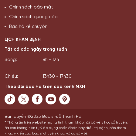
Chính sách bảo mật
Chính sách quảng cáo
Bác hà kể chuyện
LỊCH KHÁM BỆNH
Tất cả các ngày trong tuần
Sáng:
8h - 12h
Chiều:
13h30 - 17h30
Theo dõi bác Hà trên các kênh MXH
Bản quyền ©2025 Bác sĩ Đỗ Thanh Hà
* Thông tin trên website mang tính tham khảo nội bộ về y học cổ truyền.
Bà con không nên tự ý áp dụng chẩn đoán hay điều trị bệnh, cần tham
khảo ý kiến của bác sĩ chuyên khoa và cơ sở y tế.