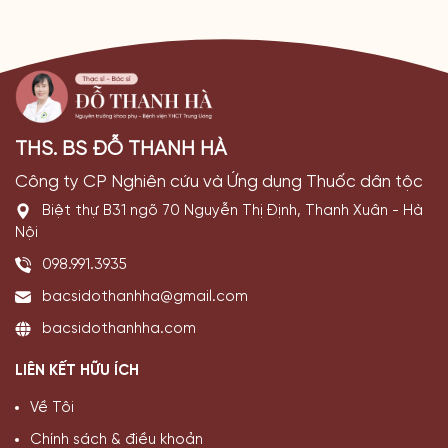
THS. BS ĐỖ THANH HÀ
Công ty CP Nghiên cứu và Ứng dụng Thuốc dân tộc
Biệt thự B31 ngõ 70 Nguyễn Thị Định, Thanh Xuân - Hà
Nội
098.991.3935
bacsidothanhha@gmail.com
bacsidothanhha.com
LIÊN KẾT HỮU ÍCH
Về Tôi
Chính sách & điều khoản