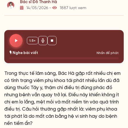
Bác sĩ Đỗ Thanh Hà
14/05/2026 -
1887 lượt xem
1.5×
🎙️ Nghe bài viết
Nhấn để phát
Trong thực tế lâm sàng, Bác Hà gặp rất nhiều chị em
có tình trạng viêm phụ khoa tái phát nhiều lần dù đã
dùng thuốc Tây y, thậm chí điều trị đúng phác đồ
nhưng bệnh vẫn quay trở lại. Điều này khiến không ít
chị em lo lắng, mệt mỏi và mất niềm tin vào quá trình
điều trị. Câu hỏi thường gặp nhất là: viêm phụ khoa
tái phát là do mất cân bằng hệ vi sinh hay do bệnh
nền tiềm ẩn?