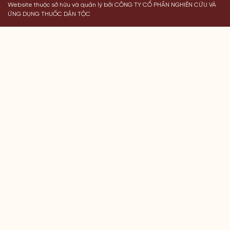
Website thuộc sở hữu và quản lý bởi CÔNG TY CỔ PHẦN NGHIÊN CỨU VÀ
ỨNG DỤNG THUỐC DÂN TỘC