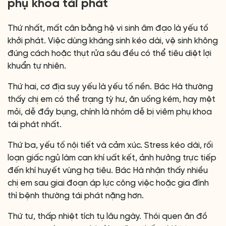
phụ khoa tái phát
Thứ nhất, mất cân bằng hệ vi sinh âm đạo là yếu tố
khởi phát. Việc dùng kháng sinh kéo dài, vệ sinh không
đúng cách hoặc thụt rửa sâu đều có thể tiêu diệt lợi
khuẩn tự nhiên.
Thứ hai, cơ địa suy yếu là yếu tố nền. Bác Hà thường
thấy chị em có thể trạng tỳ hư, ăn uống kém, hay mệt
mỏi, dễ đầy bụng, chính là nhóm dễ bị viêm phụ khoa
tái phát nhất.
Thứ ba, yếu tố nội tiết và cảm xúc. Stress kéo dài, rối
loạn giấc ngủ làm can khí uất kết, ảnh hưởng trực tiếp
đến khí huyết vùng hạ tiêu. Bác Hà nhận thấy nhiều
chị em sau giai đoạn áp lực công việc hoặc gia đình
thì bệnh thường tái phát nặng hơn.
Thứ tư, thấp nhiệt tích tụ lâu ngày. Thói quen ăn đồ