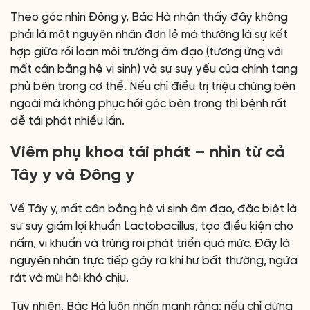
Theo góc nhìn Đông y, Bác Hà nhận thấy đây không
phải là một nguyên nhân đơn lẻ mà thường là sự kết
hợp giữa rối loạn môi trường âm đạo (tương ứng với
mất cân bằng hệ vi sinh) và sự suy yếu của chính tạng
phủ bên trong cơ thể. Nếu chỉ điều trị triệu chứng bên
ngoài mà không phục hồi gốc bên trong thì bệnh rất
dễ tái phát nhiều lần.
Viêm phụ khoa tái phát – nhìn từ cả
Tây y và Đông y
Về Tây y, mất cân bằng hệ vi sinh âm đạo, đặc biệt là
sự suy giảm lợi khuẩn Lactobacillus, tạo điều kiện cho
nấm, vi khuẩn và trùng roi phát triển quá mức. Đây là
nguyên nhân trực tiếp gây ra khí hư bất thường, ngứa
rát và mùi hôi khó chịu.
Tuy nhiên, Bác Hà luôn nhấn mạnh rằng: nếu chỉ dừng