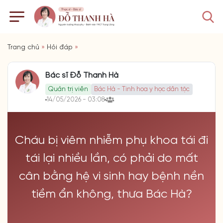
Trang chủ
»
Hỏi đáp
»
Bác sĩ Đỗ Thanh Hà
Quản trị viên
Bác Hà - Tinh hoa y học dân tộc
14/05/2026 - 03:08
Cháu bị viêm nhiễm phụ khoa tái đi
tái lại nhiều lần, có phải do mất
cân bằng hệ vi sinh hay bệnh nền
tiềm ẩn không, thưa Bác Hà?