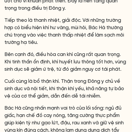
ướt cho vi khuẩn phát triển. Đây là nền tảng quan
trọng trong điều trị Đông y.
Tiếp theo là thanh nhiệt, giải độc. Với những trường
hợp có biểu hiện khí hư vàng, mùi hôi, Bác Hà thường
chú trọng vào việc thanh thấp nhiệt để làm sạch môi
trường hạ tiêu.
Bên cạnh đó, điều hòa can khí cũng rất quan trọng.
Khi tinh thần ổn định, khí huyết lưu thông tốt hơn, vùng
sinh dục sẽ giảm ứ trệ, từ đó giảm nguy cơ tái phát.
Cuối cùng là bổ thận khí. Thận trong Đông y chủ về
sinh dục và nội tiết, khi thận khí yếu, khả năng tự bảo
vệ của cơ thể giảm, dẫn đến dễ tái nhiễm.
Bác Hà cũng nhấn mạnh vai trò của lối sống: ngủ đủ
giấc, hạn chế đồ cay nóng, tăng cường thực phẩm
giúp kiện tỳ như gạo lứt, đậu, rau xanh và giữ vệ sinh
vùng kín đúng cách, không lạm dụng dung dịch tẩy