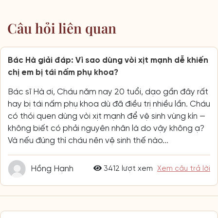
Câu hỏi liên quan
Bác Hà giải đáp: Vì sao dùng vòi xịt mạnh dễ khiến
chị em bị tái nấm phụ khoa?
Bác sĩ Hà ơi, Cháu năm nay 20 tuổi, dạo gần đây rất
hay bị tái nấm phụ khoa dù đã điều trị nhiều lần. Cháu
có thói quen dùng vòi xịt mạnh để vệ sinh vùng kín —
không biết có phải nguyên nhân là do vậy không ạ?
Và nếu đúng thì cháu nên vệ sinh thế nào...
Hồng Hạnh
3412 lượt xem
Xem câu trả lời