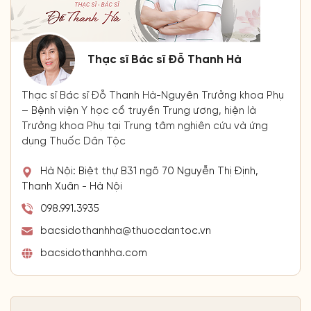
Thạc sĩ Bác sĩ Đỗ Thanh Hà
Thạc sĩ Bác sĩ Đỗ Thanh Hà-Nguyên Trưởng khoa Phụ
– Bệnh viện Y học cổ truyền Trung ương, hiện là
Trưởng khoa Phụ tại Trung tâm nghiên cứu và ứng
dụng Thuốc Dân Tộc
Hà Nội: Biệt thự B31 ngõ 70 Nguyễn Thị Định,
Thanh Xuân - Hà Nội
098.991.3935
bacsidothanhha@thuocdantoc.vn
bacsidothanhha.com