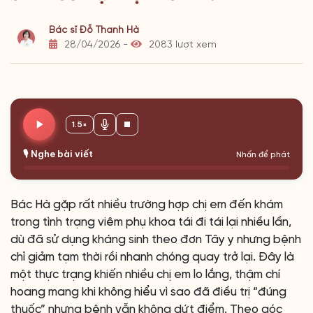
Bác sĩ Đỗ Thanh Hà
28/04/2026 -
2083 lượt xem
1.5×
🎙️ Nghe bài viết
Nhấn để phát
Bác Hà gặp rất nhiều trường hợp chị em đến khám
trong tình trạng viêm phụ khoa tái đi tái lại nhiều lần,
dù đã sử dụng kháng sinh theo đơn Tây y nhưng bệnh
chỉ giảm tạm thời rồi nhanh chóng quay trở lại. Đây là
một thực trạng khiến nhiều chị em lo lắng, thậm chí
hoang mang khi không hiểu vì sao đã điều trị “đúng
thuốc” nhưng bệnh vẫn không dứt điểm. Theo góc