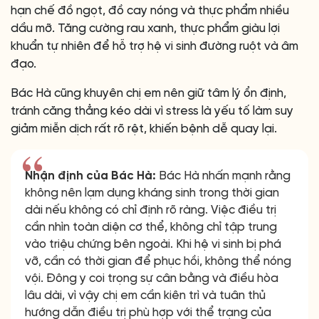
hạn chế đồ ngọt, đồ cay nóng và thực phẩm nhiều
dầu mỡ. Tăng cường rau xanh, thực phẩm giàu lợi
khuẩn tự nhiên để hỗ trợ hệ vi sinh đường ruột và âm
đạo.
Bác Hà cũng khuyên chị em nên giữ tâm lý ổn định,
tránh căng thẳng kéo dài vì stress là yếu tố làm suy
giảm miễn dịch rất rõ rệt, khiến bệnh dễ quay lại.
Nhận định của Bác Hà:
Bác Hà nhấn mạnh rằng
không nên lạm dụng kháng sinh trong thời gian
dài nếu không có chỉ định rõ ràng. Việc điều trị
cần nhìn toàn diện cơ thể, không chỉ tập trung
vào triệu chứng bên ngoài. Khi hệ vi sinh bị phá
vỡ, cần có thời gian để phục hồi, không thể nóng
vội. Đông y coi trọng sự cân bằng và điều hòa
lâu dài, vì vậy chị em cần kiên trì và tuân thủ
hướng dẫn điều trị phù hợp với thể trạng của