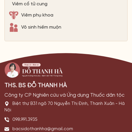
Viêm cổ tử cung
Viêm phụ khoa
Vô sinh hiếm muộn
THS. BS ĐỖ THANH HÀ
Công ty CP Nghiên cứu và Ứng dụng Thuốc dân tộc
Biệt thự B31 ngõ 70 Nguyễn Thị Định, Thanh Xuân - Hà
Nội
098.991.3935
bacsidothanhha@gmail.com