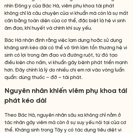
nhìn Đông y của Bác Hà, viêm phụ khoa tái phát
không chỉ là câu chuyện của vi khuẩn mà còn là sự mất
cân bằng toàn diện của cơ thể, đặc biệt là hệ vi sinh
âm đạo, khí huyết và chính khí suy yếu.
Bác Hà nhận định rằng việc lạm dụng hoặc sử dụng
kháng sinh kéo dài có thể vô tình làm tổn thương hệ vi
sinh có lợi trong âm đạo và đường ruột, từ đó tạo
điều kiện cho nấm, vi khuẩn gây bệnh phát triển mạnh
hơn. Đây chính là lý do nhiều chị em rơi vào vòng luẩn
quẩn: dùng thuốc – đỡ – tái phát.
Nguyên nhân khiến viêm phụ khoa tái
phát kéo dài
Theo Bác Hà, nguyên nhân sâu xa không chỉ nằm ở
tác nhân gây viêm mà còn ở sự suy yếu nội tại của cơ
thể. Kháng sinh trong Tây y có tác dụng tiêu diệt vi