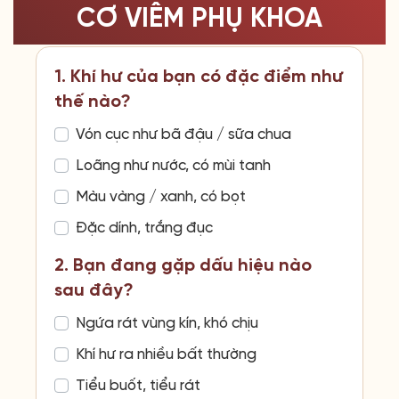
CƠ VIÊM PHỤ KHOA
1. Khí hư của bạn có đặc điểm như
thế nào?
Vón cục như bã đậu / sữa chua
Loãng như nước, có mùi tanh
Màu vàng / xanh, có bọt
Đặc dính, trắng đục
2. Bạn đang gặp dấu hiệu nào
sau đây?
Ngứa rát vùng kín, khó chịu
Khí hư ra nhiều bất thường
Tiểu buốt, tiểu rát