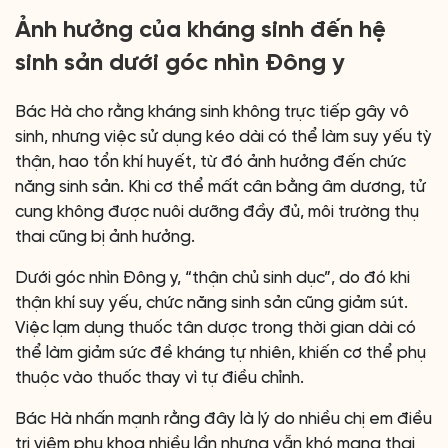
Ảnh hưởng của kháng sinh đến hệ
sinh sản dưới góc nhìn Đông y
Bác Hà cho rằng kháng sinh không trực tiếp gây vô
sinh, nhưng việc sử dụng kéo dài có thể làm suy yếu tỳ
thận, hao tổn khí huyết, từ đó ảnh hưởng đến chức
năng sinh sản. Khi cơ thể mất cân bằng âm dương, tử
cung không được nuôi dưỡng đầy đủ, môi trường thụ
thai cũng bị ảnh hưởng.
Dưới góc nhìn Đông y, “thận chủ sinh dục”, do đó khi
thận khí suy yếu, chức năng sinh sản cũng giảm sút.
Việc lạm dụng thuốc tân dược trong thời gian dài có
thể làm giảm sức đề kháng tự nhiên, khiến cơ thể phụ
thuộc vào thuốc thay vì tự điều chỉnh.
Bác Hà nhấn mạnh rằng đây là lý do nhiều chị em điều
trị viêm phụ khoa nhiều lần nhưng vẫn khó mang thai