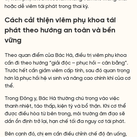
hoặc dễ viêm tái phát trong thai kỳ.
Cách cải thiện viêm phụ khoa tái
phát theo hướng an toàn và bền
vững
Theo quan điểm của Bác Hà, điều trị viêm phụ khoa
cần đi theo hướng “giải độc – phục hồi – cân bằng”.
Trước hết cần giảm viêm cấp tính, sau đó quan trọng
hơn là phục hồi hệ vi sinh và nâng cao chính khí của cơ
thể.
Trong Đông y, Bác Hà thường chú trọng vào việc
thanh nhiệt, táo thấp, kiện tỳ và bổ thận. Khi cơ thể
được điều hòa từ bên trong, môi trường âm đạo sẽ
dần ổn định trở lại, hạn chế tối đa nguy cơ tái phát.
Bên cạnh đó, chị em cần điều chỉnh chế độ ăn uống,