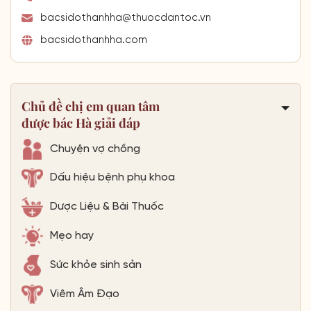
bacsidothanhha@thuocdantoc.vn
bacsidothanhha.com
Chủ đề chị em quan tâm
được bác Hà giải đáp
Chuyện vợ chồng
Dấu hiệu bệnh phụ khoa
Dược Liệu & Bài Thuốc
Mẹo hay
Sức khỏe sinh sản
Viêm Âm Đạo