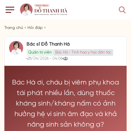
Trang chủ
»
Hỏi đáp
»
Bác sĩ Đỗ Thanh Hà
Quản trị viên
Bác Hà - Tinh hoa y học dân tộc
28/04/2026 - 04:06
Bác Hà ơi, cháu bị viêm phụ khoa
tái phát nhiều lần, dùng thuốc
kháng sinh/kháng nấm có ảnh
hưởng hệ vi sinh âm đạo và khả
năng sinh sản không ạ?