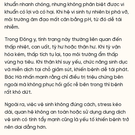
khuẩn nhanh chóng, nhưng không phân biệt được vi
khuẩn có lợi và có hại. Khi hệ vi sinh tự nhiên bị phá vỡ,
môi trường âm đạo mất cân bằng pH, từ đó dễ tái
nhiễm.
Trong Đông y, tình trạng này thường liên quan đến
thấp nhiệt, can uất, tỳ hư hoặc thận hư. Khi tỳ vận
hóa kém, thấp tích tụ lại, tạo môi trường ẩm thấp
vùng hạ tiêu. Khi thận khí suy yếu, chức năng sinh dục
và miễn dịch tại chỗ giảm sút, khiến bệnh dễ tái phát.
Bác Hà nhấn mạnh rằng chỉ điều trị triệu chứng bên
ngoài mà không phục hồi gốc rễ bên trong thì bệnh
rất khó dứt.
Ngoài ra, việc vệ sinh không đúng cách, stress kéo
dài, quan hệ không an toàn hoặc sử dụng dung dịch
vệ sinh có tính tẩy mạnh cũng là yếu tố khiến bệnh trở
nên dai dẳng hơn.