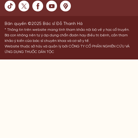
Bản quyền ©2025 Bác sĩ Đỗ Thanh Hà
* Thông tin trên website mang tính tham khảo nội bộ về y học cổ truyền.
Bà con không nên tự ý áp dụng chẩn đoán hay điều trị bệnh, cần tham
khảo ý kiến của bác sĩ chuyên khoa và cơ sở y tế.
Website thuộc sở hữu và quản lý bởi CÔNG TY CỔ PHẦN NGHIÊN CỨU VÀ
ỨNG DỤNG THUỐC DÂN TỘC