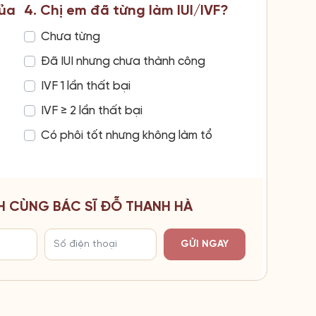
của
4. Chị em đã từng làm IUI/IVF?
Chưa từng
Đã IUI nhưng chưa thành công
IVF 1 lần thất bại
IVF ≥ 2 lần thất bại
Có phôi tốt nhưng không làm tổ
H CÙNG BÁC SĨ ĐỖ THANH HÀ
GỬI NGAY