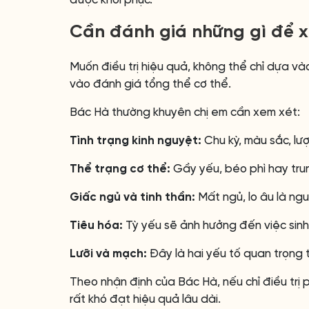
được khôi phục.
Cần đánh giá những gì để x
Muốn điều trị hiệu quả, không thể chỉ dựa v
vào đánh giá tổng thể cơ thể.
Bác Hà thường khuyên chị em cần xem xét:
Tình trạng kinh nguyệt:
Chu kỳ, màu sắc, lư
Thể trạng cơ thể:
Gầy yếu, béo phì hay tru
Giấc ngủ và tinh thần:
Mất ngủ, lo âu là ng
Tiêu hóa:
Tỳ yếu sẽ ảnh hưởng đến việc sinh
Lưỡi và mạch:
Đây là hai yếu tố quan trọng 
Theo nhận định của Bác Hà, nếu chỉ điều trị 
rất khó đạt hiệu quả lâu dài.