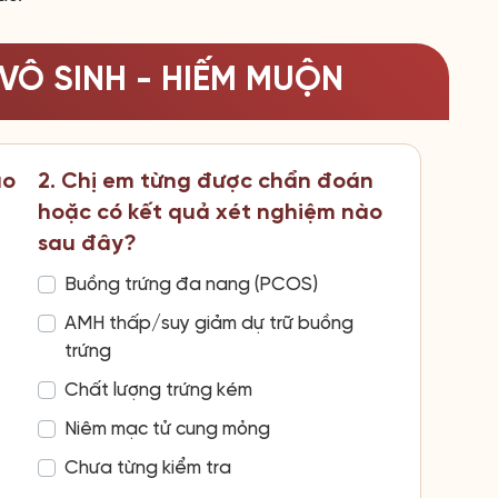
VÔ SINH - HIẾM MUỘN
ao
2. Chị em từng được chẩn đoán
hoặc có kết quả xét nghiệm nào
sau đây?
Buồng trứng đa nang (PCOS)
AMH thấp/suy giảm dự trữ buồng
trứng
Chất lượng trứng kém
Niêm mạc tử cung mỏng
Chưa từng kiểm tra