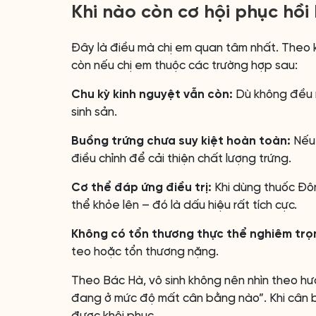
Khi nào còn cơ hội phục hồi
Đây là điều mà chị em quan tâm nhất. Theo ki
còn nếu chị em thuộc các trường hợp sau:
Chu kỳ kinh nguyệt vẫn còn:
Dù không đều n
sinh sản.
Buồng trứng chưa suy kiệt hoàn toàn:
Nếu 
điều chỉnh để cải thiện chất lượng trứng.
Cơ thể đáp ứng điều trị:
Khi dùng thuốc Đôn
thể khỏe lên – đó là dấu hiệu rất tích cực.
Không có tổn thương thực thể nghiêm trọ
teo hoặc tổn thương nặng.
Theo Bác Hà, vô sinh không nên nhìn theo hư
đang ở mức độ mất cân bằng nào”. Khi cân 