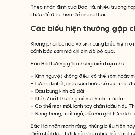
Theo nhận định của Bác Hà, nhiều trường hợp
chưa đủ điều kiện để mang thai.
Các biểu hiện thường gặp c
Không phải lúc nào vô sinh cũng biểu hiện rõ 
cảnh báo sớm mà chị em dễ bỏ qua.
Bác Hà thường gặp những biểu hiện như:
– Kinh nguyệt không đều, có thể sớm hoặc 
– Lượng kinh ít, màu sẫm hoặc có cục máu đ
– Đau bụng kinh dữ dội
– Khí hư bất thường, có mùi hoặc màu lạ
– Cơ thể mệt mỏi, lạnh tay chân (dấu hiệu T
– Nóng trong, mất ngủ, dễ cáu gắt (Can khí 
Bác Hà nhấn mạnh rằng, những biểu hiện này c
điều chỉnh kịp thời, khả năng phục hồi là rất c