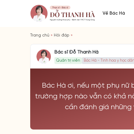
Về Bác Hà
Trang chủ
»
Hỏi đáp
»
Bác sĩ Đỗ Thanh Hà
Quản trị viên
Bác Hà - Tinh hoa y học dân
Bác Hà ơi, nếu một phụ nữ 
trường hợp nào vẫn có khả nă
cần đánh giá những 