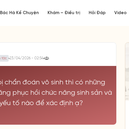
Bác Hà Kể Chuyện
Khám – Điều trị
Hỏi Đáp
Video
 tộc
23/04/2026 - 02:54
bị chẩn đoán vô sinh thì có những
ng phục hồi chức năng sinh sản và
yếu tố nào để xác định ạ?