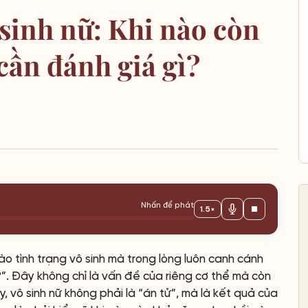
 sinh nữ: Khi nào còn
cần đánh giá gì?
Nhấn để phát
1.5×
ào tình trạng vô sinh mà trong lòng luôn canh cánh
g?”. Đây không chỉ là vấn đề của riêng cơ thể mà còn
y, vô sinh nữ không phải là “án tử”, mà là kết quả của