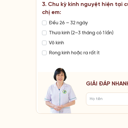
3. Chu kỳ kinh nguyệt hiện tại 
chị em:
Đều 26 – 32 ngày
Thưa kinh (2–3 tháng có 1 lần)
Vô kinh
Rong kinh hoặc ra rất ít
GIẢI ĐÁP NHAN