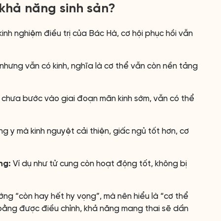
 khả năng sinh sản?
nh nghiệm điều trị của Bác Hà, cơ hội phục hồi vẫn
hưng vẫn có kinh, nghĩa là cơ thể vẫn còn nền tảng
chưa bước vào giai đoạn mãn kinh sớm, vẫn có thể
g y mà kinh nguyệt cải thiện, giấc ngủ tốt hơn, cơ
ng:
Ví dụ như tử cung còn hoạt động tốt, không bị
ớng “còn hay hết hy vọng”, mà nên hiểu là “cơ thể
bằng được điều chỉnh, khả năng mang thai sẽ dần