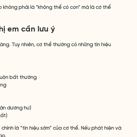
 không phải là “không thể có con” mà là cơ thể
hị em cần lưu ý
ràng. Tuy nhiên, cơ thể thường có những tín hiệu
muộn bất thường
ông
hận dương hư)
uất)
hính là “tín hiệu sớm” của cơ thể. Nếu phát hiện và
ao.