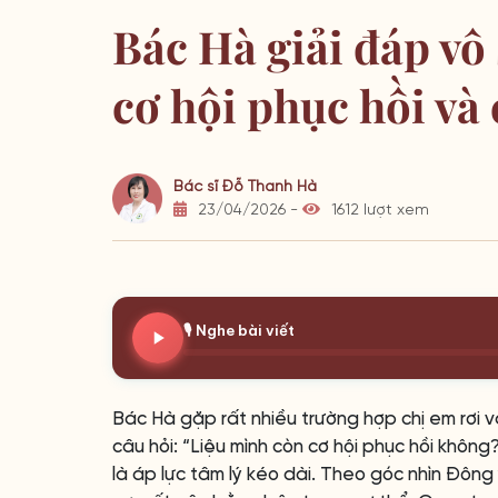
Bác Hà giải đáp vô
cơ hội phục hồi và 
Bác sĩ Đỗ Thanh Hà
23/04/2026 -
1612 lượt xem
🎙️ Nghe bài viết
Bác Hà gặp rất nhiều trường hợp chị em rơi v
câu hỏi: “Liệu mình còn cơ hội phục hồi khôn
là áp lực tâm lý kéo dài. Theo góc nhìn Đông 