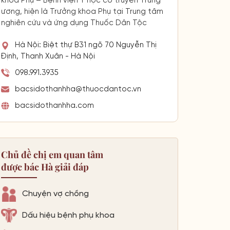
khoa Phụ – Bệnh viện Y học cổ truyền Trung
ương, hiện là Trưởng khoa Phụ tại Trung tâm
nghiên cứu và ứng dụng Thuốc Dân Tộc
Hà Nội: Biệt thự B31 ngõ 70 Nguyễn Thị
Định, Thanh Xuân - Hà Nội
098.991.3935
bacsidothanhha@thuocdantoc.vn
bacsidothanhha.com
Chủ đề chị em quan tâm
được bác Hà giải đáp
Chuyện vợ chồng
Dấu hiệu bệnh phụ khoa