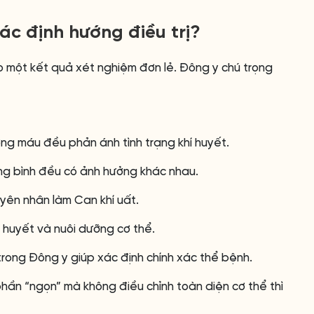
ác định hướng điều trị?
ào một kết quả xét nghiệm đơn lẻ. Đông y chú trọng
ợng máu đều phản ánh tình trạng khí huyết.
ng bình đều có ảnh hưởng khác nhau.
uyên nhân làm Can khí uất.
 huyết và nuôi dưỡng cơ thể.
trong Đông y giúp xác định chính xác thể bệnh.
phần “ngọn” mà không điều chỉnh toàn diện cơ thể thì