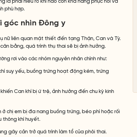
 là phải hiểu rõ khi nào còn khả năng phục hồi và
nh phù hợp.
i góc nhìn Đông y
ụ nữ liên quan mật thiết đến tạng Thận, Can và Tỳ.
ân bằng, quá trình thụ thai sẽ bị ảnh hưởng.
hường rơi vào các nhóm nguyên nhân chính như:
 khí suy yếu, buồng trứng hoạt động kém, trứng
 khiến Can khí bị ứ trệ, ảnh hưởng đến chu kỳ kinh
n ở chị em bị đa nang buồng trứng, béo phì hoặc rối
 thông khí huyết.
ng gây cản trở quá trình làm tổ của phôi thai.