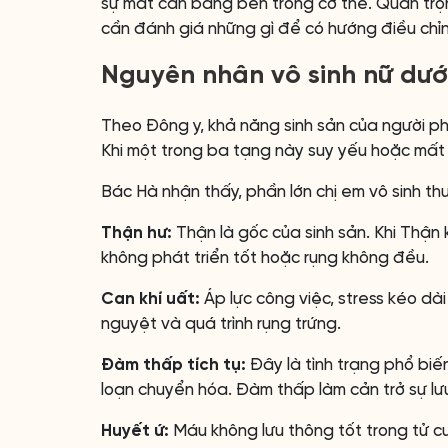
sự mất cân bằng bên trong cơ thể. Quan trọng
cần đánh giá những gì để có hướng điều chỉ
Nguyên nhân vô sinh nữ dướ
Theo Đông y, khả năng sinh sản của người ph
Khi một trong ba tạng này suy yếu hoặc mất c
Bác Hà nhận thấy, phần lớn chị em vô sinh t
Thận hư:
Thận là gốc của sinh sản. Khi Thận
không phát triển tốt hoặc rụng không đều.
Can khí uất:
Áp lực công việc, stress kéo dài
nguyệt và quá trình rụng trứng.
Đàm thấp tích tụ:
Đây là tình trạng phổ biế
loạn chuyển hóa. Đàm thấp làm cản trở sự lưu
Huyết ứ:
Máu không lưu thông tốt trong tử cu