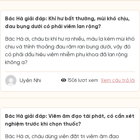
Bác Hà giải đáp: Khí hư bất thường, mùi khó chịu,
đau bụng dưới có phải viêm lan rộng?
Bác Hà ơi, cháu bị khí hư ra nhiều, màu lạ kèm mùi khó
chịu và thỉnh thoảng đau râm ran bụng dưới, vậy đó
có phải dấu hiệu viêm nhiễm phụ khoa đã lan rộng
không ạ?
Uyên Nhi
1506 lượt xem
Xem câu trả lời
Bác Hà giải đáp: Viêm âm đạo tái phát, có cần xét
nghiệm trước khi chọn thuốc?
Bác Hà ơi, cháu dùng viên đặt trị viêm âm đạo