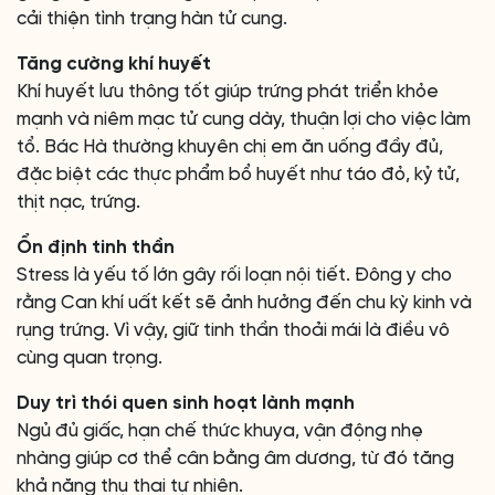
cải thiện tình trạng hàn tử cung.
Tăng cường khí huyết
Khí huyết lưu thông tốt giúp trứng phát triển khỏe
mạnh và niêm mạc tử cung dày, thuận lợi cho việc làm
tổ. Bác Hà thường khuyên chị em ăn uống đầy đủ,
đặc biệt các thực phẩm bổ huyết như táo đỏ, kỷ tử,
thịt nạc, trứng.
Ổn định tinh thần
Stress là yếu tố lớn gây rối loạn nội tiết. Đông y cho
rằng Can khí uất kết sẽ ảnh hưởng đến chu kỳ kinh và
rụng trứng. Vì vậy, giữ tinh thần thoải mái là điều vô
cùng quan trọng.
Duy trì thói quen sinh hoạt lành mạnh
Ngủ đủ giấc, hạn chế thức khuya, vận động nhẹ
nhàng giúp cơ thể cân bằng âm dương, từ đó tăng
khả năng thụ thai tự nhiên.