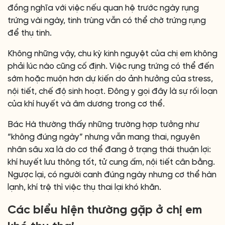
đồng nghĩa với việc nếu quan hệ trước ngày rụng
trứng vài ngày, tinh trùng vẫn có thể chờ trứng rụng
để thụ tinh.
Không những vậy, chu kỳ kinh nguyệt của chị em không
phải lúc nào cũng cố định. Việc rụng trứng có thể đến
sớm hoặc muộn hơn dự kiến do ảnh hưởng của stress,
nội tiết, chế độ sinh hoạt. Đông y gọi đây là sự rối loạn
của khí huyết và âm dương trong cơ thể.
Bác Hà thường thấy những trường hợp tưởng như
“không đúng ngày” nhưng vẫn mang thai, nguyên
nhân sâu xa là do cơ thể đang ở trạng thái thuận lợi:
khí huyết lưu thông tốt, tử cung ấm, nội tiết cân bằng.
Ngược lại, có người canh đúng ngày nhưng cơ thể hàn
lạnh, khí trệ thì việc thụ thai lại khó khăn.
Các biểu hiện thường gặp ở chị em