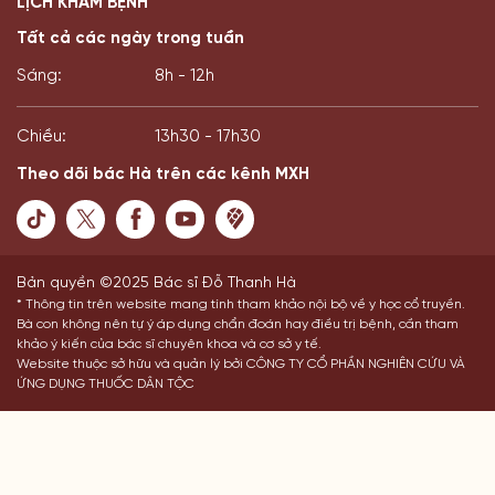
LỊCH KHÁM BỆNH
Tất cả các ngày trong tuần
Sáng:
8h - 12h
Chiều:
13h30 - 17h30
Theo dõi bác Hà trên các kênh MXH
Bản quyền ©2025 Bác sĩ Đỗ Thanh Hà
* Thông tin trên website mang tính tham khảo nội bộ về y học cổ truyền.
Bà con không nên tự ý áp dụng chẩn đoán hay điều trị bệnh, cần tham
khảo ý kiến của bác sĩ chuyên khoa và cơ sở y tế.
Website thuộc sở hữu và quản lý bởi CÔNG TY CỔ PHẦN NGHIÊN CỨU VÀ
ỨNG DỤNG THUỐC DÂN TỘC