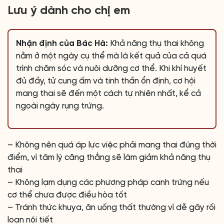
Lưu ý dành cho chị em
Nhận định của Bác Hà:
Khả năng thụ thai không
nằm ở một ngày cụ thể mà là kết quả của cả quá
trình chăm sóc và nuôi dưỡng cơ thể. Khi khí huyết
đủ đầy, tử cung ấm và tinh thần ổn định, cơ hội
mang thai sẽ đến một cách tự nhiên nhất, kể cả
ngoài ngày rụng trứng.
– Không nên quá áp lực việc phải mang thai đúng thời
điểm, vì tâm lý căng thẳng sẽ làm giảm khả năng thụ
thai
– Không lạm dụng các phương pháp canh trứng nếu
cơ thể chưa được điều hòa tốt
– Tránh thức khuya, ăn uống thất thường vì dễ gây rối
loạn nội tiết