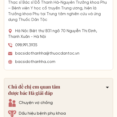
Thạc sĩ Bác sĩ Đỗ Thanh Hà-Nguyên Trưởng khoa Phụ
– Bệnh viện Y học cổ truyền Trung ương, hiện là
Trưởng khoa Phụ tại Trung tâm nghiên cứu và ứng
dụng Thuốc Dân Tộc
Hà Nội: Biệt thự B31 ngõ 70 Nguyễn Thị Định,
Thanh Xuân - Hà Nội
098.991.3935
bacsidothanhha@thuocdantoc.vn
bacsidothanhha.com
Chủ đề chị em quan tâm
được bác Hà giải đáp
Chuyện vợ chồng
Dấu hiệu bệnh phụ khoa