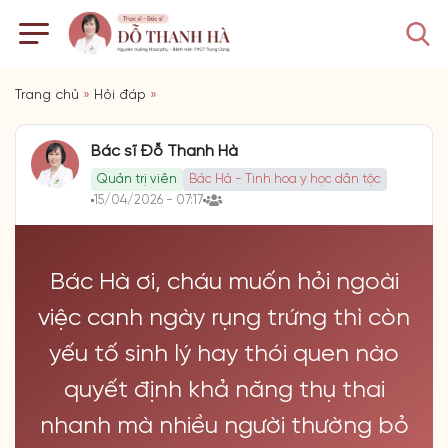
Trang chủ
»
Hỏi đáp
»
Bác sĩ Đỗ Thanh Hà
Quản trị viên
Bác Hà - Tinh hoa y học dân tộc
15/04/2026 - 07:17
Bác Hà ơi, cháu muốn hỏi ngoài
việc canh ngày rụng trứng thì còn
yếu tố sinh lý hay thói quen nào
quyết định khả năng thụ thai
nhanh mà nhiều người thường bỏ