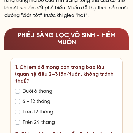
rụng trứng mà bỏ qua tình trạng tổng thể của cơ thể
là một sai lầm rất phổ biến. Muốn dễ thụ thai, cần nuôi
dưỡng “đất tốt” trước khi gieo “hạt”.
PHIẾU SÀNG LỌC VÔ SINH - HIẾM
MUỘN
1. Chị em đã mong con trong bao lâu
(quan hệ đều 2–3 lần/tuần, không tránh
thai)?
Dưới 6 tháng
6 – 12 tháng
Trên 12 tháng
Trên 24 tháng