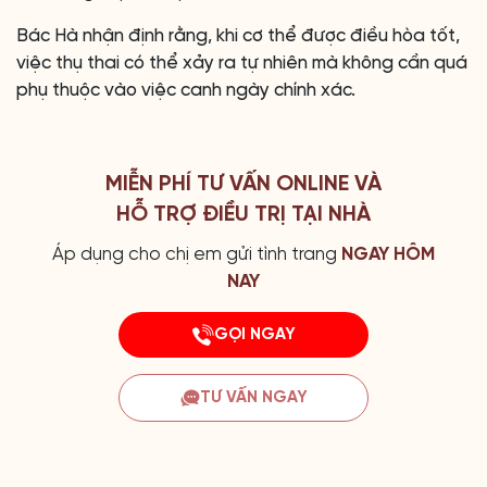
Bác Hà nhận định rằng, khi cơ thể được điều hòa tốt,
việc thụ thai có thể xảy ra tự nhiên mà không cần quá
phụ thuộc vào việc canh ngày chính xác.
MIỄN PHÍ TƯ VẤN ONLINE VÀ
HỖ TRỢ ĐIỀU TRỊ TẠI NHÀ
Áp dụng cho chị em gửi tình trang
NGAY HÔM
NAY
GỌI NGAY
TƯ VẤN NGAY