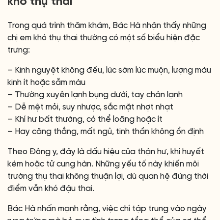
khó thụ thai
Trong quá trình thăm khám, Bác Hà nhận thấy những
chị em khó thụ thai thường có một số biểu hiện đặc
trưng:
– Kinh nguyệt không đều, lúc sớm lúc muộn, lượng máu
kinh ít hoặc sẫm màu
– Thường xuyên lạnh bụng dưới, tay chân lạnh
– Dễ mệt mỏi, suy nhược, sắc mặt nhợt nhạt
– Khí hư bất thường, có thể loãng hoặc ít
– Hay căng thẳng, mất ngủ, tinh thần không ổn định
Theo Đông y, đây là dấu hiệu của thận hư, khí huyết
kém hoặc tử cung hàn. Những yếu tố này khiến môi
trường thụ thai không thuận lợi, dù quan hệ đúng thời
điểm vẫn khó đậu thai.
Bác Hà nhấn mạnh rằng, việc chỉ tập trung vào ngày