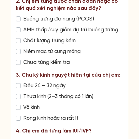
2. Chị em từng được chẩn đoán hoặc có
kết quả xét nghiệm nào sau đây?
Buồng trứng đa nang (PCOS)
AMH thấp/suy giảm dự trữ buồng trứng
Chất lượng trứng kém
Niêm mạc tử cung mỏng
Chưa từng kiểm tra
3. Chu kỳ kinh nguyệt hiện tại của chị em:
Đều 26 – 32 ngày
Thưa kinh (2–3 tháng có 1 lần)
Vô kinh
Rong kinh hoặc ra rất ít
4. Chị em đã từng làm IUI/IVF?