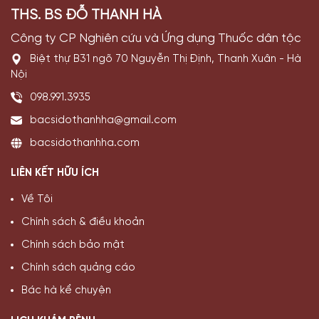
THS. BS ĐỖ THANH HÀ
Công ty CP Nghiên cứu và Ứng dụng Thuốc dân tộc
Biệt thự B31 ngõ 70 Nguyễn Thị Định, Thanh Xuân - Hà
Nội
098.991.3935
bacsidothanhha@gmail.com
bacsidothanhha.com
LIÊN KẾT HỮU ÍCH
Về Tôi
Chính sách & điều khoản
Chính sách bảo mật
Chính sách quảng cáo
Bác hà kể chuyện