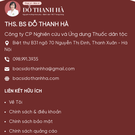
THS. BS ĐỖ THANH HÀ
Công ty CP Nghiên cứu và Ứng dụng Thuốc dân tộc
Biệt thự B31 ngõ 70 Nguyễn Thị Định, Thanh Xuân - Hà
Nội
098.991.3935
bacsidothanhha@gmail.com
bacsidothanhha.com
LIÊN KẾT HỮU ÍCH
Về Tôi
Chính sách & điều khoản
Chính sách bảo mật
Chính sách quảng cáo