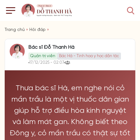
Trang chủ
»
Hỏi đáp
»
Bác sĩ Đỗ Thanh Hà
Quản trị viên
Bác Hà - Tinh hoa y học dân tộc
17/12/2025 - 02:07
Thưa bác sĩ Hà, em nghe nói cỏ
mần trầu là một vị thuốc dân gian
giúp hỗ trợ điều hòa kinh nguyệt
và làm mát gan. Không biết theo
Đông y, cỏ mần trầu có thật sự tốt