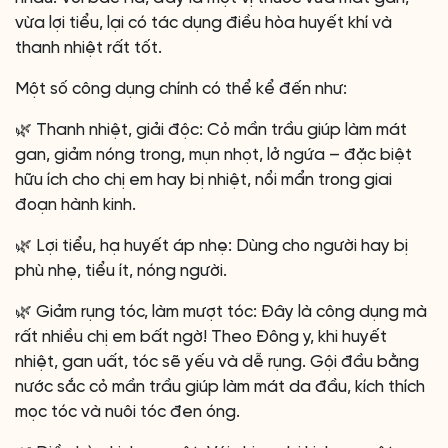
vừa lợi tiểu, lại có tác dụng điều hòa huyết khí và
thanh nhiệt rất tốt.
Một số công dụng chính có thể kể đến như:
🌿 Thanh nhiệt, giải độc: Cỏ mần trầu giúp làm mát
gan, giảm nóng trong, mụn nhọt, lở ngứa – đặc biệt
hữu ích cho chị em hay bị nhiệt, nổi mẩn trong giai
đoạn hành kinh.
🌿 Lợi tiểu, hạ huyết áp nhẹ: Dùng cho người hay bị
phù nhẹ, tiểu ít, nóng người.
🌿 Giảm rụng tóc, làm mượt tóc: Đây là công dụng mà
rất nhiều chị em bất ngờ! Theo Đông y, khi huyết
nhiệt, gan uất, tóc sẽ yếu và dễ rụng. Gội đầu bằng
nước sắc cỏ mần trầu giúp làm mát da đầu, kích thích
mọc tóc và nuôi tóc đen óng.