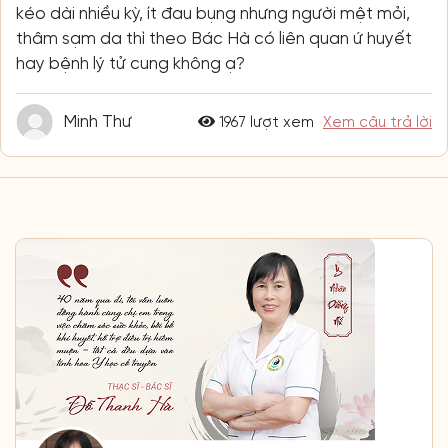
kéo dài nhiều kỳ, ít đau bụng nhưng người mệt mỏi,
thâm sạm da thì theo Bác Hà có liên quan ứ huyết
hay bệnh lý tử cung không ạ?
Minh Thư
1967 lượt xem
Xem câu trả lời