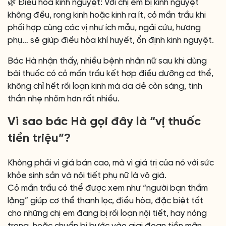
🌿 Điều hòa kinh nguyệt: Với chị em bị kinh nguyệt
không đều, rong kinh hoặc kinh ra ít, cỏ mần trầu khi
phối hợp cùng các vị như ích mẫu, ngải cứu, hương
phụ… sẽ giúp điều hòa khí huyết, ổn định kinh nguyệt.
Bác Hà nhận thấy, nhiều bệnh nhân nữ sau khi dùng
bài thuốc có cỏ mần trầu kết hợp điều dưỡng cơ thể,
không chỉ hết rối loạn kinh mà da dẻ còn sáng, tinh
thần nhẹ nhõm hơn rất nhiều.
Vì sao bác Hà gọi đây là “vị thuốc
tiền triệu”?
Không phải vì giá bán cao, mà vì giá trị của nó với sức
khỏe sinh sản và nội tiết phụ nữ là vô giá.
Cỏ mần trầu có thể được xem như “người bạn thầm
lặng” giúp cơ thể thanh lọc, điều hòa, đặc biệt tốt
cho những chị em đang bị rối loạn nội tiết, hay nóng