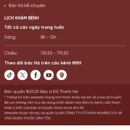
Bác hà kể chuyện
LỊCH KHÁM BỆNH
Tất cả các ngày trong tuần
Sáng:
8h - 12h
Chiều:
13h30 - 17h30
Theo dõi bác Hà trên các kênh MXH
Bản quyền ©2025 Bác sĩ Đỗ Thanh Hà
* Thông tin trên website mang tính tham khảo nội bộ về y học cổ truyền.
Bà con không nên tự ý áp dụng chẩn đoán hay điều trị bệnh, cần tham
khảo ý kiến của bác sĩ chuyên khoa và cơ sở y tế.
Website thuộc sở hữu và quản lý bởi CÔNG TY CỔ PHẦN NGHIÊN CỨU VÀ
ỨNG DỤNG THUỐC DÂN TỘC