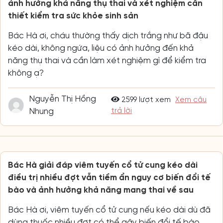
ảnh hưởng khả năng thụ thai và xét nghiệm cần
thiết kiểm tra sức khỏe sinh sản
Bác Hà ơi, cháu thường thấy dịch trắng như bã đậu
kéo dài, không ngứa, liệu có ảnh hưởng đến khả
năng thụ thai và cần làm xét nghiệm gì để kiểm tra
không ạ?
Nguyễn Thị Hồng
2599 lượt xem
Xem câu
Nhung
trả lời
Bác Hà giải đáp viêm tuyến cổ tử cung kéo dài
điều trị nhiều đợt vẫn tiềm ẩn nguy cơ biến đổi tế
bào và ảnh hưởng khả năng mang thai về sau
Bác Hà ơi, viêm tuyến cổ tử cung nếu kéo dài dù đã
dùng thuốc nhiều đợt có thể gây biến đổi tế bào