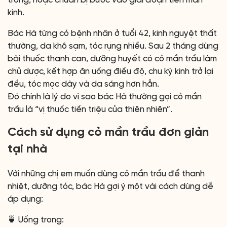
trong, hoặc chuẩn bị bước vào giai đoạn tiền mãn
kinh.
Bác Hà từng có bệnh nhân ở tuổi 42, kinh nguyệt thất
thường, da khô sạm, tóc rụng nhiều. Sau 2 tháng dùng
bài thuốc thanh can, dưỡng huyết có cỏ mần trầu làm
chủ dược, kết hợp ăn uống điều độ, chu kỳ kinh trở lại
đều, tóc mọc dày và da sáng hơn hẳn.
Đó chính là lý do vì sao bác Hà thường gọi cỏ mần
trầu là “vị thuốc tiền triệu của thiên nhiên”.
Cách sử dụng cỏ mần trầu đơn giản
tại nhà
Với những chị em muốn dùng cỏ mần trầu để thanh
nhiệt, dưỡng tóc, bác Hà gợi ý một vài cách dùng dễ
áp dụng:
🍵 Uống trong: