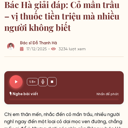
Bác Hà giải đáp: Cỏ mần trầu
– vị thuốc tiền triệu mà nhiều
người không biết
Bác sĩ Đỗ Thanh Hà
17/12/2025 -
3234 lượt xem
1.5×
🎙️ Nghe bài viết
Nhấn để phát
Chị em thân mến, nhắc đến cỏ mần trầu, nhiều người
nghĩ ngay đến một loại cỏ dại mọc ven đường, chẳng