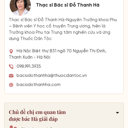
Thạc sĩ Bác sĩ Đỗ Thanh Hà
Thạc sĩ Bác sĩ Đỗ Thanh Hà-Nguyên Trưởng khoa Phụ
– Bệnh viện Y học cổ truyền Trung ương, hiện là
Trưởng khoa Phụ tại Trung tâm nghiên cứu và ứng
dụng Thuốc Dân Tộc
Hà Nội: Biệt thự B31 ngõ 70 Nguyễn Thị Định,
Thanh Xuân - Hà Nội
098.991.3935
bacsidothanhha@thuocdantoc.vn
bacsidothanhha.com
Chủ đề chị em quan tâm
được bác Hà giải đáp