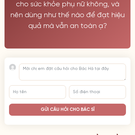
cho sức khỏe phụ nữ không, và
nên dùng như thế nào để đạt hiệu
quả mà vẫn an toàn ạ?
GỬI CÂU HỎI CHO BÁC SĨ