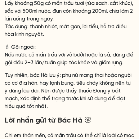
Lấy khoảng 50g cỏ mần trầu tươi (rửa sạch, cắt khúc),
sắc với 500ml nước, đun còn khoảng 200ml, chia làm 2
lần uống trong ngày.
Tác dụng: thanh nhiệt, mát gan, lợi tiểu, hỗ trợ điều
hòa kinh nguyệt.
💧 Gội ngoài:
Nấu nước cỏ mần trầu với vỏ bưởi hoặc lá sả, dùng để
gội đầu 2–3 lần/tuần giúp tóc khỏe và giảm rụng.
Tuy nhiên, bác Hà lưu ý: phụ nữ mang thai hoặc người
có cơ địa hàn, hay lạnh bụng, tiêu chảy không nên tự
ý dùng lâu dài. Nên được thầy thuốc Đông y bắt
mạch, xác định thể trạng trước khi sử dụng để đạt
hiệu quả tốt nhất.
Lời nhắn gửi từ Bác Hà 🌸
Chị em thân mến, cỏ mần trầu có thể chỉ là loài cỏ mọc