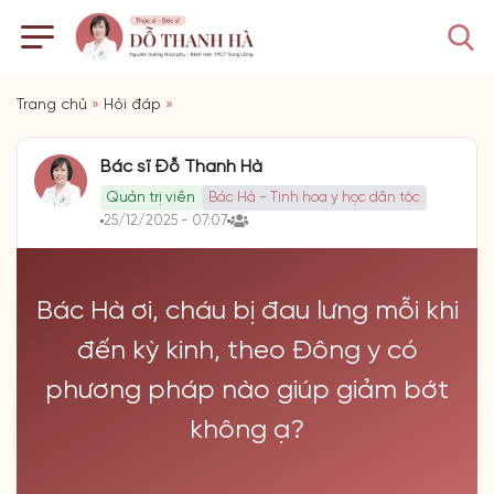
Trang chủ
»
Hỏi đáp
»
Bác sĩ Đỗ Thanh Hà
Quản trị viên
Bác Hà - Tinh hoa y học dân tộc
25/12/2025 - 07:07
Bác Hà ơi, cháu bị đau lưng mỗi khi
đến kỳ kinh, theo Đông y có
phương pháp nào giúp giảm bớt
không ạ?