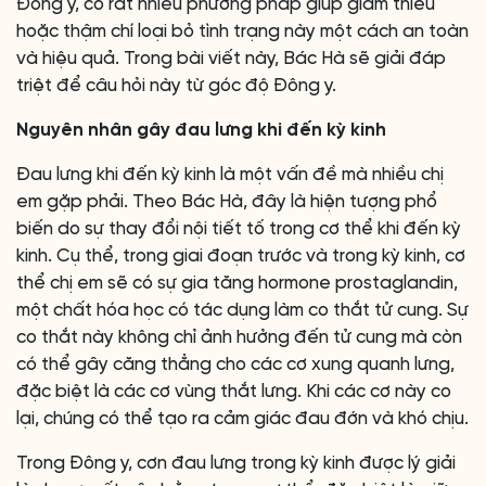
Đông y, có rất nhiều phương pháp giúp giảm thiểu
hoặc thậm chí loại bỏ tình trạng này một cách an toàn
và hiệu quả. Trong bài viết này, Bác Hà sẽ giải đáp
triệt để câu hỏi này từ góc độ Đông y.
Nguyên nhân gây đau lưng khi đến kỳ kinh
Đau lưng khi đến kỳ kinh là một vấn đề mà nhiều chị
em gặp phải. Theo Bác Hà, đây là hiện tượng phổ
biến do sự thay đổi nội tiết tố trong cơ thể khi đến kỳ
kinh. Cụ thể, trong giai đoạn trước và trong kỳ kinh, cơ
thể chị em sẽ có sự gia tăng hormone prostaglandin,
một chất hóa học có tác dụng làm co thắt tử cung. Sự
co thắt này không chỉ ảnh hưởng đến tử cung mà còn
có thể gây căng thẳng cho các cơ xung quanh lưng,
đặc biệt là các cơ vùng thắt lưng. Khi các cơ này co
lại, chúng có thể tạo ra cảm giác đau đớn và khó chịu.
Trong Đông y, cơn đau lưng trong kỳ kinh được lý giải