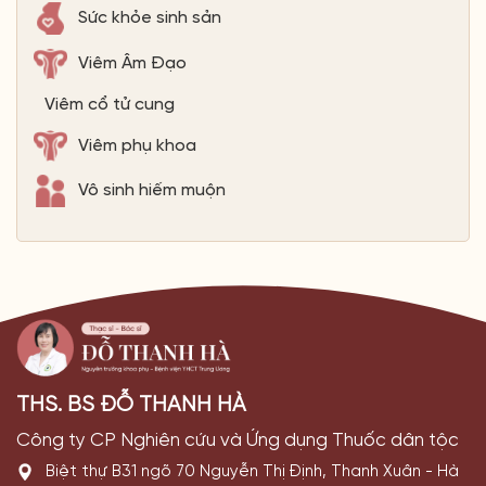
Sức khỏe sinh sản
Viêm Âm Đạo
Viêm cổ tử cung
Viêm phụ khoa
Vô sinh hiếm muộn
THS. BS ĐỖ THANH HÀ
Công ty CP Nghiên cứu và Ứng dụng Thuốc dân tộc
Biệt thự B31 ngõ 70 Nguyễn Thị Định, Thanh Xuân - Hà