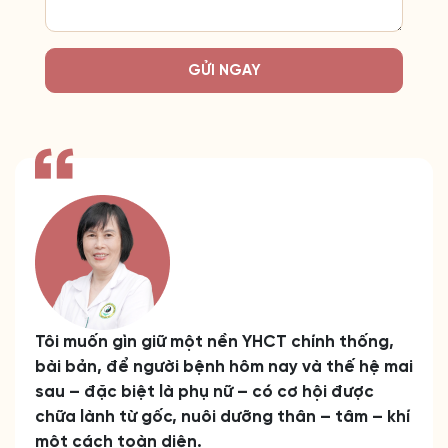
GỬI NGAY
Tôi muốn gìn giữ một nền YHCT chính thống,
bài bản, để người bệnh hôm nay và thế hệ mai
sau – đặc biệt là phụ nữ – có cơ hội được
chữa lành từ gốc, nuôi dưỡng thân – tâm – khí
một cách toàn diện.