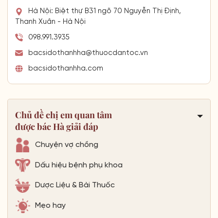
Hà Nội: Biệt thự B31 ngõ 70 Nguyễn Thị Định,
Thanh Xuân - Hà Nội
098.991.3935
bacsidothanhha@thuocdantoc.vn
bacsidothanhha.com
Chủ đề chị em quan tâm
được bác Hà giải đáp
Chuyện vợ chồng
Dấu hiệu bệnh phụ khoa
Dược Liệu & Bài Thuốc
Mẹo hay