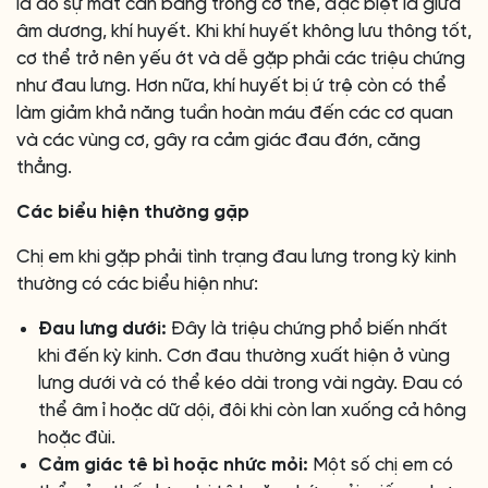
là do sự mất cân bằng trong cơ thể, đặc biệt là giữa
âm dương, khí huyết. Khi khí huyết không lưu thông tốt,
cơ thể trở nên yếu ớt và dễ gặp phải các triệu chứng
như đau lưng. Hơn nữa, khí huyết bị ứ trệ còn có thể
làm giảm khả năng tuần hoàn máu đến các cơ quan
và các vùng cơ, gây ra cảm giác đau đớn, căng
thẳng.
Các biểu hiện thường gặp
Chị em khi gặp phải tình trạng đau lưng trong kỳ kinh
thường có các biểu hiện như:
Đau lưng dưới:
Đây là triệu chứng phổ biến nhất
khi đến kỳ kinh. Cơn đau thường xuất hiện ở vùng
lưng dưới và có thể kéo dài trong vài ngày. Đau có
thể âm ỉ hoặc dữ dội, đôi khi còn lan xuống cả hông
hoặc đùi.
Cảm giác tê bì hoặc nhức mỏi:
Một số chị em có