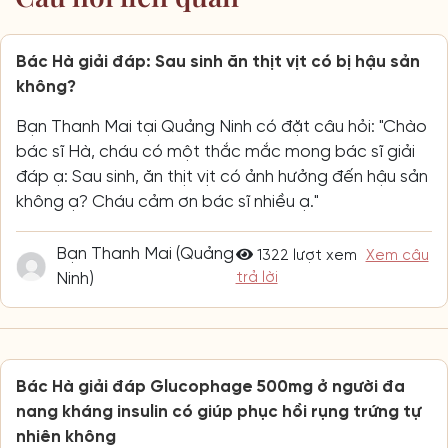
Bác Hà giải đáp: Sau sinh ăn thịt vịt có bị hậu sản
không?
Bạn Thanh Mai tại Quảng Ninh có đặt câu hỏi: "Chào
bác sĩ Hà, cháu có một thắc mắc mong bác sĩ giải
đáp ạ: Sau sinh, ăn thịt vịt có ảnh hưởng đến hậu sản
không ạ? Cháu cảm ơn bác sĩ nhiều ạ."
Bạn Thanh Mai (Quảng
1322 lượt xem
Xem câu
Ninh)
trả lời
Bác Hà giải đáp Glucophage 500mg ở người đa
nang kháng insulin có giúp phục hồi rụng trứng tự
nhiên không