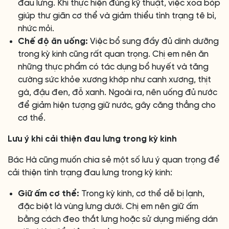
đau lưng. Khi thực hiện đúng kỹ thuật, việc xoa bóp
giúp thư giãn cơ thể và giảm thiểu tình trạng tê bì,
nhức mỏi.
Chế độ ăn uống:
Việc bổ sung đầy đủ dinh dưỡng
trong kỳ kinh cũng rất quan trọng. Chị em nên ăn
những thực phẩm có tác dụng bổ huyết và tăng
cường sức khỏe xương khớp như canh xương, thịt
gà, đậu đen, đỗ xanh. Ngoài ra, nên uống đủ nước
để giảm hiện tượng giữ nước, gây căng thẳng cho
cơ thể.
Lưu ý khi cải thiện đau lưng trong kỳ kinh
Bác Hà cũng muốn chia sẻ một số lưu ý quan trọng để
cải thiện tình trạng đau lưng trong kỳ kinh:
Giữ ấm cơ thể:
Trong kỳ kinh, cơ thể dễ bị lạnh,
đặc biệt là vùng lưng dưới. Chị em nên giữ ấm
bằng cách đeo thắt lưng hoặc sử dụng miếng dán