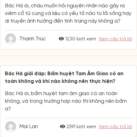
Bác Hà ơi, cháu muốn hỏi nguyên nhân nào gây ra
viêm cổ tử cung và liệu có yếu tố nào từ lối sống hay
di truyền ảnh hưởng đến tình trạng này không ạ?
Thanh Trúc
1230 lượt xem
Xem câu trả lời
Bác Hà giải đáp: Bấm huyệt Tam Âm Giao có an
toàn không và khi nào không nên thực hiện?
Bác Hà ơi, bấm huyệt tam âm giao có an toàn
không, và trong trường hợp nào thì không nên bấm
ạ?
Mai Lan
2591 lượt xem
Xem câu trả lời