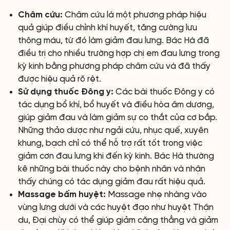
Châm cứu:
Châm cứu là một phương pháp hiệu
quả giúp điều chỉnh khí huyết, tăng cường lưu
thông máu, từ đó làm giảm đau lưng. Bác Hà đã
điều trị cho nhiều trường hợp chị em đau lưng trong
kỳ kinh bằng phương pháp châm cứu và đã thấy
được hiệu quả rõ rệt.
Sử dụng thuốc Đông y:
Các bài thuốc Đông y có
tác dụng bổ khí, bổ huyết và điều hòa âm dương,
giúp giảm đau và làm giảm sự co thắt của cơ bắp.
Những thảo dược như ngải cứu, nhục quế, xuyên
khung, bạch chỉ có thể hỗ trợ rất tốt trong việc
giảm cơn đau lưng khi đến kỳ kinh. Bác Hà thường
kê những bài thuốc này cho bệnh nhân và nhận
thấy chúng có tác dụng giảm đau rất hiệu quả.
Massage bấm huyệt:
Massage nhẹ nhàng vào
vùng lưng dưới và các huyệt đạo như huyệt Thận
du, Đại chùy có thể giúp giảm căng thẳng và giảm