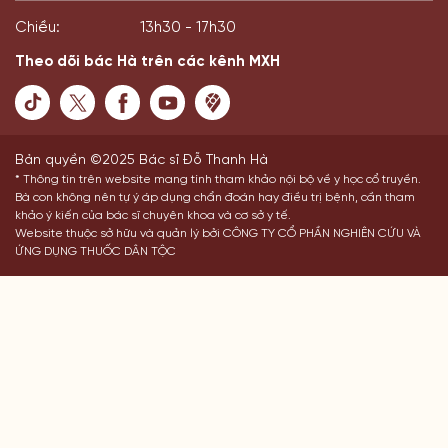
Chiều:
13h30 - 17h30
Theo dõi bác Hà trên các kênh MXH
Bản quyền ©2025 Bác sĩ Đỗ Thanh Hà
* Thông tin trên website mang tính tham khảo nội bộ về y học cổ truyền.
Bà con không nên tự ý áp dụng chẩn đoán hay điều trị bệnh, cần tham
khảo ý kiến của bác sĩ chuyên khoa và cơ sở y tế.
Website thuộc sở hữu và quản lý bởi CÔNG TY CỔ PHẦN NGHIÊN CỨU VÀ
ỨNG DỤNG THUỐC DÂN TỘC