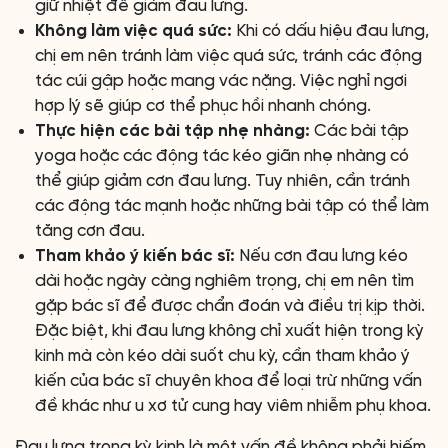
giữ nhiệt để giảm đau lưng.
Không làm việc quá sức:
Khi có dấu hiệu đau lưng,
chị em nên tránh làm việc quá sức, tránh các động
tác cúi gập hoặc mang vác nặng. Việc nghỉ ngơi
hợp lý sẽ giúp cơ thể phục hồi nhanh chóng.
Thực hiện các bài tập nhẹ nhàng:
Các bài tập
yoga hoặc các động tác kéo giãn nhẹ nhàng có
thể giúp giảm cơn đau lưng. Tuy nhiên, cần tránh
các động tác mạnh hoặc những bài tập có thể làm
tăng cơn đau.
Tham khảo ý kiến bác sĩ:
Nếu cơn đau lưng kéo
dài hoặc ngày càng nghiêm trọng, chị em nên tìm
gặp bác sĩ để được chẩn đoán và điều trị kịp thời.
Đặc biệt, khi đau lưng không chỉ xuất hiện trong kỳ
kinh mà còn kéo dài suốt chu kỳ, cần tham khảo ý
kiến của bác sĩ chuyên khoa để loại trừ những vấn
đề khác như u xơ tử cung hay viêm nhiễm phụ khoa.
Đau lưng trong kỳ kinh là một vấn đề không phải hiếm