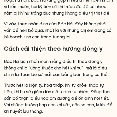
hoặc hư hàn. Bác Hà từng gặp nhiều chị em đến khám
vì hiếm muộn, hỏi kỹ tiền sử thì trước đó đã có nhiều
năm bị khí hư trắng đục nhưng không điều trị triệt để.
Vì vậy, theo nhận định của Bác Hà, đây không phải
vấn đề nên bỏ qua, nhất là với những chị em đang có
kế hoạch sinh con trong tương lai.
Cách cải thiện theo hướng đông y
Bác Hà luôn nhấn mạnh rằng điều trị theo đông y
không chỉ là “uống thuốc cho hết khí hư”, mà là điều
chỉnh lại toàn bộ sự mất cân bằng bên trong cơ thể.
Trước hết là kiện tỳ, hóa thấp. Khi tỳ khỏe, thấp tự
tiêu, khí hư sẽ giảm dần một cách tự nhiên. Đồng thời
cần bổ thận, điều hòa âm dương để ổn định nội tiết.
Với những trường hợp can khí uất, cần sơ can, lý khí để
khí huyết lưu thông.