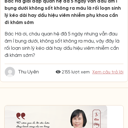
Bác Hà giải đáp quan hệ đã 5 ngày vẫn đau âm ỉ
bụng dưới không sốt không ra máu là rối loạn sinh
lý kéo dài hay dấu hiệu viêm nhiễm phụ khoa cần
đi khám sớm
Bác Hà ơi, cháu quan hệ đã 5 ngày nhưng vẫn đau
âm ỉ bụng dưới, không sốt không ra máu, vậy đây là
rối loạn sinh lý kéo dài hay dấu hiệu viêm nhiễm cần
đi khám sớm?
Thu Uyên
2155 lượt xem
Xem câu trả lời