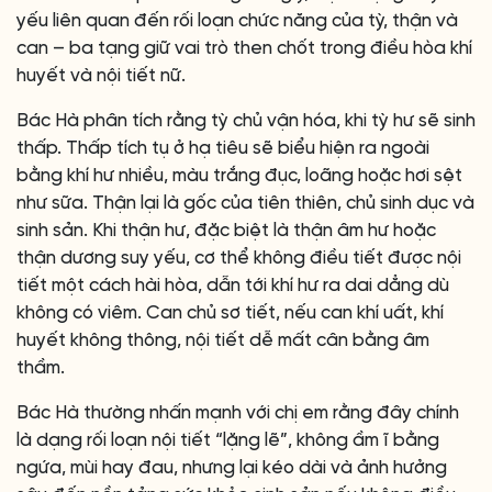
yếu liên quan đến rối loạn chức năng của tỳ, thận và
can – ba tạng giữ vai trò then chốt trong điều hòa khí
huyết và nội tiết nữ.
Bác Hà phân tích rằng tỳ chủ vận hóa, khi tỳ hư sẽ sinh
thấp. Thấp tích tụ ở hạ tiêu sẽ biểu hiện ra ngoài
bằng khí hư nhiều, màu trắng đục, loãng hoặc hơi sệt
như sữa. Thận lại là gốc của tiên thiên, chủ sinh dục và
sinh sản. Khi thận hư, đặc biệt là thận âm hư hoặc
thận dương suy yếu, cơ thể không điều tiết được nội
tiết một cách hài hòa, dẫn tới khí hư ra dai dẳng dù
không có viêm. Can chủ sơ tiết, nếu can khí uất, khí
huyết không thông, nội tiết dễ mất cân bằng âm
thầm.
Bác Hà thường nhấn mạnh với chị em rằng đây chính
là dạng rối loạn nội tiết “lặng lẽ”, không ầm ĩ bằng
ngứa, mùi hay đau, nhưng lại kéo dài và ảnh hưởng