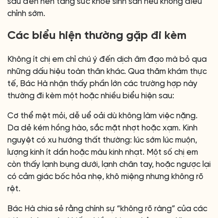
sâu đến nền tảng sức khỏe sinh sản nếu không điều
chỉnh sớm.
Các biểu hiện thường gặp đi kèm
Không ít chị em chỉ chú ý đến dịch âm đạo mà bỏ qua
những dấu hiệu toàn thân khác. Qua thăm khám thực
tế, Bác Hà nhận thấy phần lớn các trường hợp này
thường đi kèm một hoặc nhiều biểu hiện sau:
Cơ thể mệt mỏi, dễ uể oải dù không làm việc nặng.
Da dẻ kém hồng hào, sắc mặt nhợt hoặc xạm. Kinh
nguyệt có xu hướng thất thường: lúc sớm lúc muộn,
lượng kinh ít dần hoặc màu kinh nhạt. Một số chị em
còn thấy lạnh bụng dưới, lạnh chân tay, hoặc ngược lại
có cảm giác bốc hỏa nhẹ, khô miệng nhưng không rõ
rệt.
Bác Hà chia sẻ rằng chính sự “không rõ ràng” của các