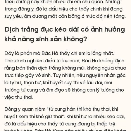
triệu chứng này khiến nhiều chị em chủ quan. Nhưng
trong đông y, đó là dấu hiệu cho thấy chính khí đang
suy yếu, âm dương mất cân bằng ở mức độ nền tảng.
Dịch trắng đục kéo dài có ảnh hưởng
khả năng sinh sản không?
Đây là phần mà Bác Hà thấy chị em lo lắng nhất.
Theo kinh nghiệm điều trị lâu năm, Bác Hà khẳng định
rằng bản thân dịch trắng không mùi, không ngứa chưa
trực tiếp gây vô sinh. Tuy nhiên, nếu nguyên nhân gốc
là tỳ hư, thận hư, khí huyết suy thì về lâu dài, môi
trường tử cung và âm đạo sẽ không còn lý tưởng cho
việc thụ thai.
Đông y quan niệm “tử cung hàn thì khó thụ thai, khí
huyết kém thì khó giữ thai”. Khi khí hư ra nhiều kéo dài,
đó là dấu hiệu cho thấy tử cung đang bị thấp trệ