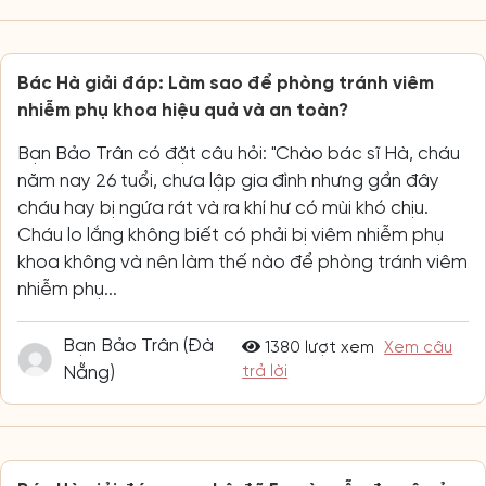
Bác Hà giải đáp: Làm sao để phòng tránh viêm
nhiễm phụ khoa hiệu quả và an toàn?
Bạn Bảo Trân có đặt câu hỏi: "Chào bác sĩ Hà, cháu
năm nay 26 tuổi, chưa lập gia đình nhưng gần đây
cháu hay bị ngứa rát và ra khí hư có mùi khó chịu.
Cháu lo lắng không biết có phải bị viêm nhiễm phụ
khoa không và nên làm thế nào để phòng tránh viêm
nhiễm phụ...
Bạn Bảo Trân (Đà
1380 lượt xem
Xem câu
Nẵng)
trả lời