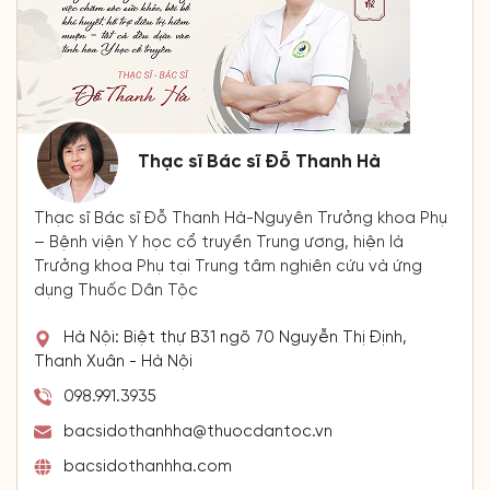
Thạc sĩ Bác sĩ Đỗ Thanh Hà
Thạc sĩ Bác sĩ Đỗ Thanh Hà-Nguyên Trưởng khoa Phụ
– Bệnh viện Y học cổ truyền Trung ương, hiện là
Trưởng khoa Phụ tại Trung tâm nghiên cứu và ứng
dụng Thuốc Dân Tộc
Hà Nội: Biệt thự B31 ngõ 70 Nguyễn Thị Định,
Thanh Xuân - Hà Nội
098.991.3935
bacsidothanhha@thuocdantoc.vn
bacsidothanhha.com