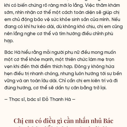
khi có biến chứng rõ ràng mới lo lắng. Việc thăm khám
sớm, nhìn nhận cơ thể một cách toàn diện sẽ giúp chị
em chủ động bảo vệ sức khỏe sinh sản của mình. Nếu
đang có khí hư kéo dài, dù không khó chịu, chị em cũng
nên lắng nghe cơ thể và tìm hướng điều chỉnh phù
hợp.
Bác Hà hiểu rằng mỗi người phụ nữ đều mong muốn
một cơ thể khỏe mạnh, một thiên chức làm mẹ trọn
vẹn khi đến thời điểm thích hợp. Đông y không hứa
hẹn điều trị nhanh chóng, nhưng luôn hướng tới sự bền
vững và an toàn lâu dài. Chỉ cần chị em kiên trì và đi
đúng hướng, cơ thể sẽ dần tự cân bằng trở lại.
— Thạc sĩ, bác sĩ Đỗ Thanh Hà —
Chị em có điều gì cần nhắn nhủ Bác