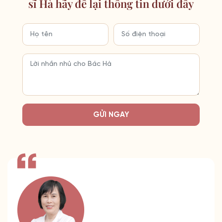
sĩ Hà hãy để lại thông tin dưới đây
GỬI NGAY