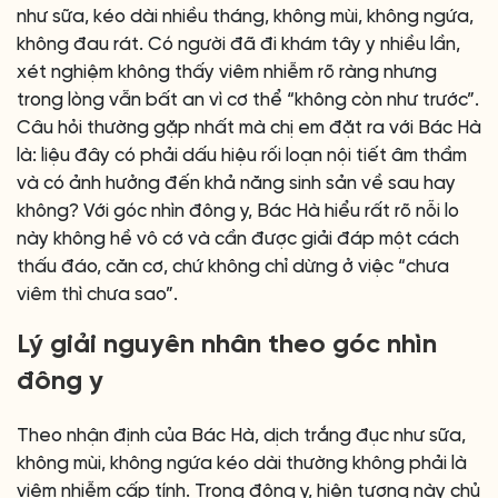
như sữa, kéo dài nhiều tháng, không mùi, không ngứa,
không đau rát. Có người đã đi khám tây y nhiều lần,
xét nghiệm không thấy viêm nhiễm rõ ràng nhưng
trong lòng vẫn bất an vì cơ thể “không còn như trước”.
Câu hỏi thường gặp nhất mà chị em đặt ra với Bác Hà
là: liệu đây có phải dấu hiệu rối loạn nội tiết âm thầm
và có ảnh hưởng đến khả năng sinh sản về sau hay
không? Với góc nhìn đông y, Bác Hà hiểu rất rõ nỗi lo
này không hề vô cớ và cần được giải đáp một cách
thấu đáo, căn cơ, chứ không chỉ dừng ở việc “chưa
viêm thì chưa sao”.
Lý giải nguyên nhân theo góc nhìn
đông y
Theo nhận định của Bác Hà, dịch trắng đục như sữa,
không mùi, không ngứa kéo dài thường không phải là
viêm nhiễm cấp tính. Trong đông y, hiện tượng này chủ