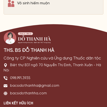
Vô sinh hiếm muộn
THS. BS ĐỖ THANH HÀ
Công ty CP Nghiên cứu và Ứng dụng Thuốc dân tộc
Biệt thự B31 ngõ 70 Nguyễn Thị Định, Thanh Xuân - Hà
Nội
098.991.3935
bacsidothanhha@gmail.com
bacsidothanhha.com
LIÊN KẾT HỮU ÍCH