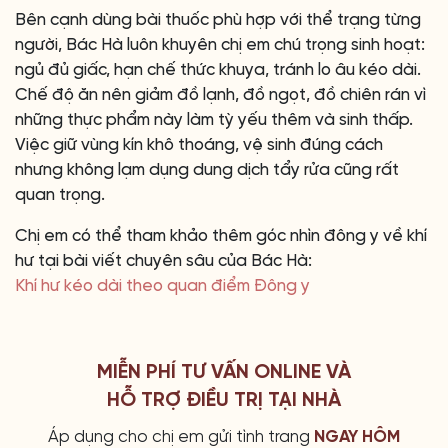
Bên cạnh dùng bài thuốc phù hợp với thể trạng từng
người, Bác Hà luôn khuyên chị em chú trọng sinh hoạt:
ngủ đủ giấc, hạn chế thức khuya, tránh lo âu kéo dài.
Chế độ ăn nên giảm đồ lạnh, đồ ngọt, đồ chiên rán vì
những thực phẩm này làm tỳ yếu thêm và sinh thấp.
Việc giữ vùng kín khô thoáng, vệ sinh đúng cách
nhưng không lạm dụng dung dịch tẩy rửa cũng rất
quan trọng.
Chị em có thể tham khảo thêm góc nhìn đông y về khí
hư tại bài viết chuyên sâu của Bác Hà:
Khí hư kéo dài theo quan điểm Đông y
MIỄN PHÍ TƯ VẤN ONLINE VÀ
HỖ TRỢ ĐIỀU TRỊ TẠI NHÀ
Áp dụng cho chị em gửi tình trang
NGAY HÔM