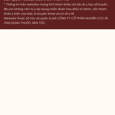
* Thông tin trên website mang tính tham khảo nội bộ về y học cổ truyền.
Bà con không nên tự ý áp dụng chẩn đoán hay điều trị bệnh, cần tham
khảo ý kiến của bác sĩ chuyên khoa và cơ sở y tế.
Website thuộc sở hữu và quản lý bởi CÔNG TY CỔ PHẦN NGHIÊN CỨU VÀ
ỨNG DỤNG THUỐC DÂN TỘC