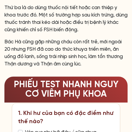
Thứ ba là do dùng thuốc nội tiết hoặc can thiệp y
khoa trước đó. Một số trường hợp sau kích trứng, dùng
thuốc tránh thai kéo dài hoặc điều trị bệnh lý khác
cũng khiến chỉ số FSH biến động.
Bác Hà cũng gặp những cháu còn rất trẻ, mới ngoài
20 nhưng FSH đã cao do thức khuya triền miên, ăn
uống đồ lạnh, sống trái nhịp sinh học, làm tổn thương
Thận dương và Thận âm cùng lúc.
PHIẾU TEST NHANH NGUY
CƠ VIÊM PHỤ KHOA
1. Khí hư của bạn có đặc điểm như
thế nào?