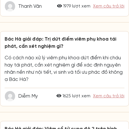
Thanh Vân
1979 lượt xem
Xem câu trả lời
Bác Hà giải đáp: Trị dứt điểm viêm phụ khoa tái
phát, cần xét nghiệm gì?
Có cách nào xử lý viêm phụ khoa dứt điểm khi cháu
hay tái phát, cần xét nghiệm gì để xác định nguyên
nhân nền như nội tiết, vi sinh và tối ưu phác đồ không
ạ Bác Hà?
Diễm My
1625 lượt xem
Xem câu trả lời
Bác Hà giải đáp: Viêm cổ tử cung độ 2 trên hình