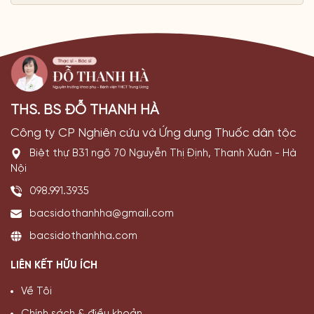
THS. BS ĐỖ THANH HÀ
Công ty CP Nghiên cứu và Ứng dụng Thuốc dân tộc
Biệt thự B31 ngõ 70 Nguyễn Thị Định, Thanh Xuân - Hà
Nội
098.991.3935
bacsidothanhha@gmail.com
bacsidothanhha.com
LIÊN KẾT HỮU ÍCH
Về Tôi