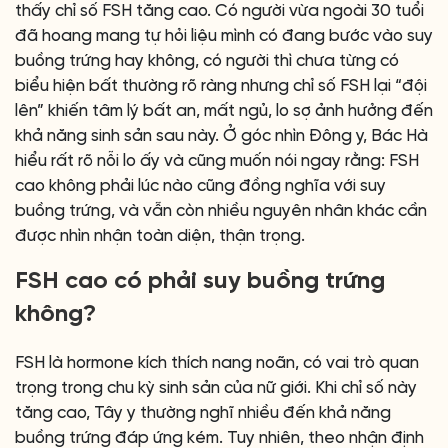
thấy chỉ số FSH tăng cao. Có người vừa ngoài 30 tuổi
đã hoang mang tự hỏi liệu mình có đang bước vào suy
buồng trứng hay không, có người thì chưa từng có
biểu hiện bất thường rõ ràng nhưng chỉ số FSH lại “đội
lên” khiến tâm lý bất an, mất ngủ, lo sợ ảnh hưởng đến
khả năng sinh sản sau này. Ở góc nhìn Đông y, Bác Hà
hiểu rất rõ nỗi lo ấy và cũng muốn nói ngay rằng: FSH
cao không phải lúc nào cũng đồng nghĩa với suy
buồng trứng, và vẫn còn nhiều nguyên nhân khác cần
được nhìn nhận toàn diện, thận trọng.
FSH cao có phải suy buồng trứng
không?
FSH là hormone kích thích nang noãn, có vai trò quan
trọng trong chu kỳ sinh sản của nữ giới. Khi chỉ số này
tăng cao, Tây y thường nghĩ nhiều đến khả năng
buồng trứng đáp ứng kém. Tuy nhiên, theo nhận định