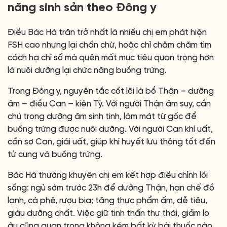
năng sinh sản theo Đông y
Điều Bác Hà trăn trở nhất là nhiều chị em phát hiện
FSH cao nhưng lại chần chừ, hoặc chỉ chăm chăm tìm
cách hạ chỉ số mà quên mất mục tiêu quan trọng hơn
là nuôi dưỡng lại chức năng buồng trứng.
Trong Đông y, nguyên tắc cốt lõi là bổ Thận – dưỡng
âm – điều Can – kiện Tỳ. Với người Thận âm suy, cần
chú trọng dưỡng âm sinh tinh, làm mát từ gốc để
buồng trứng được nuôi dưỡng. Với người Can khí uất,
cần sơ Can, giải uất, giúp khí huyết lưu thông tốt đến
tử cung và buồng trứng.
Bác Hà thường khuyên chị em kết hợp điều chỉnh lối
sống: ngủ sớm trước 23h để dưỡng Thận, hạn chế đồ
lạnh, cà phê, rượu bia; tăng thực phẩm ấm, dễ tiêu,
giàu dưỡng chất. Việc giữ tinh thần thư thái, giảm lo
âu cũng quan trọng không kém bất kỳ bài thuốc nào.