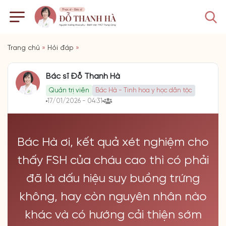
Trang chủ
»
Hỏi đáp
»
Bác sĩ Đỗ Thanh Hà
Quản trị viên
Bác Hà - Tinh hoa y học dân tộc
17/01/2026 - 04:31
Bác Hà ơi, kết quả xét nghiệm cho
thấy FSH của cháu cao thì có phải
đã là dấu hiệu suy buồng trứng
không, hay còn nguyên nhân nào
khác và có hướng cải thiện sớm