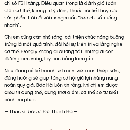
chỉ số FSH tăng. Điều quan trọng là đánh giá toàn
diện cơ thể, không tự ý dùng thuốc nội tiết hay các
sản phẩm trôi nổi với mong muốn “kéo chỉ số xuống
nhanh”.
Chị em cũng cần nhớ rằng, cải thiện chức năng buồng
trứng là một quá trình, đòi hỏi sự kiên trì và lắng nghe
cơ thể. Đông y không đi đường tắt, nhưng đi con
đường bền vững, lấy cân bằng làm gốc.
Nếu đang có kế hoạch sinh con, việc can thiệp sớm,
đúng hướng sẽ giúp tăng cơ hội giữ lại những nang
noãn quý giá. Bác Hà luôn tin rằng, khi chị em được
điều trị đúng thể, đúng thời điểm, cơ thể sẽ tự biết
cách hồi phục.
— Thạc sĩ, bác sĩ Đỗ Thanh Hà —