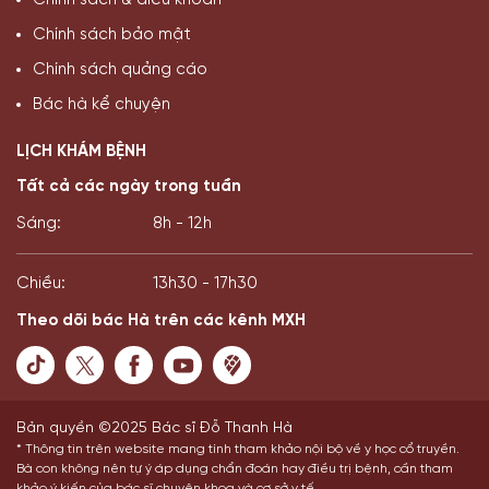
Chính sách & điều khoản
Chính sách bảo mật
Chính sách quảng cáo
Bác hà kể chuyện
LỊCH KHÁM BỆNH
Tất cả các ngày trong tuần
Sáng:
8h - 12h
Chiều:
13h30 - 17h30
Theo dõi bác Hà trên các kênh MXH
Bản quyền ©2025 Bác sĩ Đỗ Thanh Hà
* Thông tin trên website mang tính tham khảo nội bộ về y học cổ truyền.
Bà con không nên tự ý áp dụng chẩn đoán hay điều trị bệnh, cần tham
khảo ý kiến của bác sĩ chuyên khoa và cơ sở y tế.