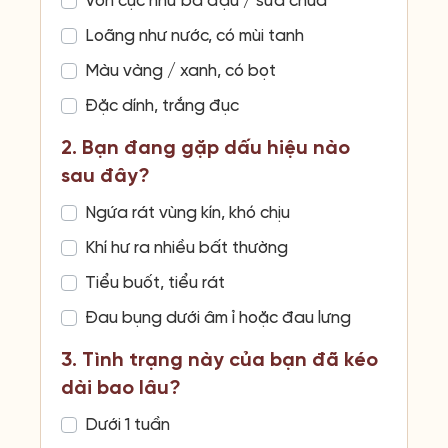
Vón cục như bã đậu / sữa chua
Loãng như nước, có mùi tanh
Màu vàng / xanh, có bọt
Đặc dính, trắng đục
2. Bạn đang gặp dấu hiệu nào
sau đây?
Ngứa rát vùng kín, khó chịu
Khí hư ra nhiều bất thường
Tiểu buốt, tiểu rát
Đau bụng dưới âm ỉ hoặc đau lưng
3. Tình trạng này của bạn đã kéo
dài bao lâu?
Dưới 1 tuần