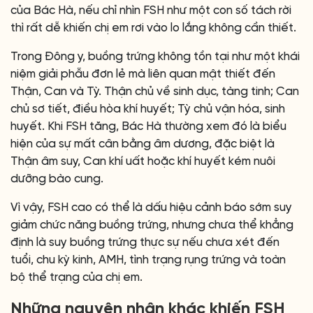
của Bác Hà, nếu chỉ nhìn FSH như một con số tách rời
thì rất dễ khiến chị em rơi vào lo lắng không cần thiết.
Trong Đông y, buồng trứng không tồn tại như một khái
niệm giải phẫu đơn lẻ mà liên quan mật thiết đến
Thận, Can và Tỳ. Thận chủ về sinh dục, tàng tinh; Can
chủ sơ tiết, điều hòa khí huyết; Tỳ chủ vận hóa, sinh
huyết. Khi FSH tăng, Bác Hà thường xem đó là biểu
hiện của sự mất cân bằng âm dương, đặc biệt là
Thận âm suy, Can khí uất hoặc khí huyết kém nuôi
dưỡng bào cung.
Vì vậy, FSH cao có thể là dấu hiệu cảnh báo sớm suy
giảm chức năng buồng trứng, nhưng chưa thể khẳng
định là suy buồng trứng thực sự nếu chưa xét đến
tuổi, chu kỳ kinh, AMH, tình trạng rụng trứng và toàn
bộ thể trạng của chị em.
Những nguyên nhân khác khiến FSH