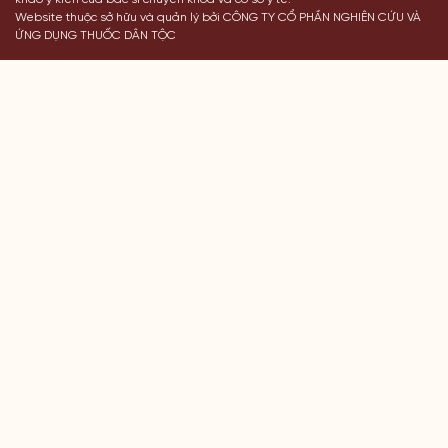
Website thuộc sở hữu và quản lý bởi CÔNG TY CỔ PHẦN NGHIÊN CỨU VÀ
ỨNG DỤNG THUỐC DÂN TỘC