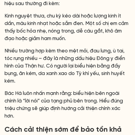
hiệu sau thường đi kèm:
Kinh nguyệt thưa, chu kỳ kéo dài hoặc lượng kinh ít
dần, màu kinh nhạt hoặc sẫm đen. Một số chị em cảm
thấy bốc hỏa nhẹ, nóng trong, dễ cáu gắt, khô âm
đạo hoặc giảm ham muốn.
Nhiều trường hợp kèm theo mệt mỏi, đau lưng, ù tai,
tóc rụng nhiều – đây là những dấu hiệu Đông y điển
hình của Thận hư. Có người lại biểu hiện bằng đầy
bụng, ăn kém, da xanh xao do Tỳ khí yếu, sinh huyết
kém.
Bác Hà luôn nhấn mạnh rằng: biểu hiện bên ngoài
chính là “lời nói” của tạng phủ bên trong. Hiểu đúng
triệu chứng sẽ giúp định hướng cải thiện chính xác
hơn.
Cách cải thiện sớm để bảo tồn khả