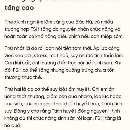
tăng cao
Theo kinh nghiệm lâm sàng của Bác Hà, có nhiều
trường hợp FSH tăng do nguyên nhân chức năng và
hoàn toàn có khả năng điều chỉnh nếu can thiệp sớm.
Thứ nhất là do rối loạn nội tiết tạm thời. Áp lực công
việc kéo dài, stress, mất ngủ, suy nhược tinh thần làm
Can khí uất, ảnh hưởng đến trục nội tiết sinh sản. Khi
đó, FSH có thể tăng nhưng buồng trứng chưa tổn
thương thực thể.
Thứ hai là do cơ thể suy kiệt âm huyết. Chị em ăn
uống thất thường, giảm cân quá nhanh, lao lực hoặc
sau sinh, sau nạo phá thai khiến huyết hao, Thận tinh
suy. Đông y cho rằng “tinh huyết đồng nguyên”, tinh
không đủ thì chức năng sinh sản rối loạn, FSH tăng là
hệ quả.