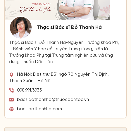
Thạc sĩ Bác sĩ Đỗ Thanh Hà
Thạc sĩ Bác sĩ Đỗ Thanh Hà-Nguyên Trưởng khoa Phụ
– Bệnh viện Y học cổ truyền Trung ương, hiện là
Trưởng khoa Phụ tại Trung tâm nghiên cứu và ứng
dụng Thuốc Dân Tộc
Hà Nội: Biệt thự B31 ngõ 70 Nguyễn Thị Định,
Thanh Xuân - Hà Nội
098.991.3935
bacsidothanhha@thuocdantoc.vn
bacsidothanhha.com