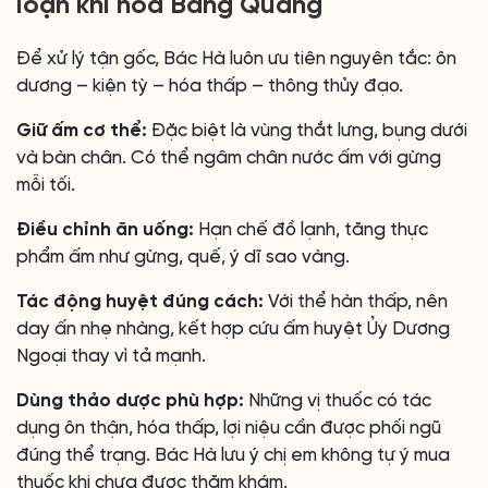
loạn khí hóa Bàng Quang
Để xử lý tận gốc, Bác Hà luôn ưu tiên nguyên tắc: ôn
dương – kiện tỳ – hóa thấp – thông thủy đạo.
Giữ ấm cơ thể:
Đặc biệt là vùng thắt lưng, bụng dưới
và bàn chân. Có thể ngâm chân nước ấm với gừng
mỗi tối.
Điều chỉnh ăn uống:
Hạn chế đồ lạnh, tăng thực
phẩm ấm như gừng, quế, ý dĩ sao vàng.
Tác động huyệt đúng cách:
Với thể hàn thấp, nên
day ấn nhẹ nhàng, kết hợp cứu ấm huyệt Ủy Dương
Ngoại thay vì tả mạnh.
Dùng thảo dược phù hợp:
Những vị thuốc có tác
dụng ôn thận, hóa thấp, lợi niệu cần được phối ngũ
đúng thể trạng. Bác Hà lưu ý chị em không tự ý mua
thuốc khi chưa được thăm khám.