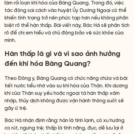
làm rối loạn khí hóa của Bàng Quang. Trong đó, việc
tác động sai cách vào huyệt Ủy Dương Ngoại có thể
khiến tình trạng trở nên phức tạp hơn nếu không phân
biệt rõ thể hàn thấp. Bài viết này, Bác Hà sẽ phân tích
rõ để chị em hiểu và chủ động bảo vệ sức khỏe của
mình.
Hàn thấp là gì và vì sao ảnh hưởng
đến khí hóa Bàng Quang?
Theo Đông y, Bàng Quang có chức năng chứa và bài
tiết nước tiểu nhờ vào sự khí hóa của Thận. Khi dương
khí của Thận suy yếu hoặc ngoại tà hàn thấp xâm
nhập, thủy dịch không được vận hành thông suốt sẽ
gây ứ trệ.
Bác Hà nhận định rằng: hàn là tính lạnh, có xu hướng
co rút, ngưng trệ; thấp là tính nặng, đục, dễ lưu lại ở