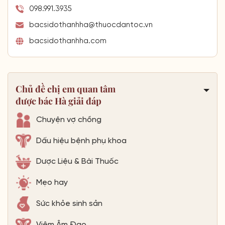
098.991.3935
bacsidothanhha@thuocdantoc.vn
bacsidothanhha.com
Chủ đề chị em quan tâm
được bác Hà giải đáp
Chuyện vợ chồng
Dấu hiệu bệnh phụ khoa
Dược Liệu & Bài Thuốc
Mẹo hay
Sức khỏe sinh sản
Viêm Âm Đạo