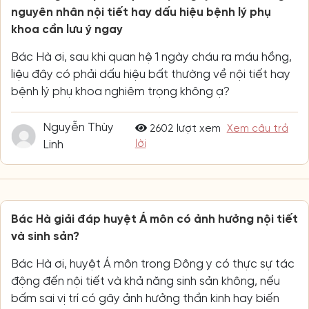
nguyên nhân nội tiết hay dấu hiệu bệnh lý phụ
khoa cần lưu ý ngay
Bác Hà ơi, sau khi quan hệ 1 ngày cháu ra máu hồng,
liệu đây có phải dấu hiệu bất thường về nội tiết hay
bệnh lý phụ khoa nghiêm trọng không ạ?
Nguyễn Thùy
2602 lượt xem
Xem câu trả
Linh
lời
Bác Hà giải đáp huyệt Á môn có ảnh hưởng nội tiết
và sinh sản?
Bác Hà ơi, huyệt Á môn trong Đông y có thực sự tác
động đến nội tiết và khả năng sinh sản không, nếu
bấm sai vị trí có gây ảnh hưởng thần kinh hay biến