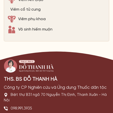
Viêm cổ tử cung
Viêm phụ khoa
Vô sinh hiếm muộn
THS. BS ĐỖ THANH HÀ
Công ty CP Nghiên cứu và Ứng dụng Thuốc dân tộc
Biệt thự B31 ngõ 70 Nguyễn Thị Định, Thanh Xuân - Hà
Nội
098.991.3935