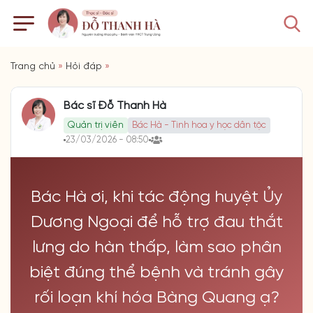
Trang chủ
»
Hỏi đáp
»
Bác sĩ Đỗ Thanh Hà
Quản trị viên
Bác Hà - Tinh hoa y học dân tộc
23/03/2026 - 08:50
Bác Hà ơi, khi tác động huyệt Ủy
Dương Ngoại để hỗ trợ đau thắt
lưng do hàn thấp, làm sao phân
biệt đúng thể bệnh và tránh gây
rối loạn khí hóa Bàng Quang ạ?