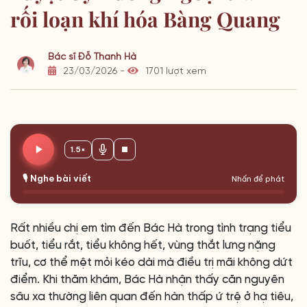
rối loạn khí hóa Bàng Quang
Bác sĩ Đỗ Thanh Hà
23/03/2026 -
1701 lượt xem
1.5×
🎙️ Nghe bài viết
Nhấn để phát
Rất nhiều chị em tìm đến Bác Hà trong tình trạng tiểu
buốt, tiểu rắt, tiểu không hết, vùng thắt lưng nặng
trĩu, cơ thể mệt mỏi kéo dài mà điều trị mãi không dứt
điểm. Khi thăm khám, Bác Hà nhận thấy căn nguyên
sâu xa thường liên quan đến hàn thấp ứ trệ ở hạ tiêu,