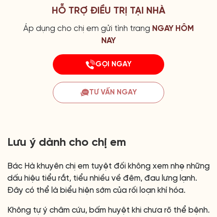
HỖ TRỢ ĐIỀU TRỊ TẠI NHÀ
Áp dụng cho chị em gửi tình trang
NGAY HÔM
NAY
GỌI NGAY
TƯ VẤN NGAY
Lưu ý dành cho chị em
Bác Hà khuyên chị em tuyệt đối không xem nhẹ những
dấu hiệu tiểu rắt, tiểu nhiều về đêm, đau lưng lạnh.
Đây có thể là biểu hiện sớm của rối loạn khí hóa.
Không tự ý châm cứu, bấm huyệt khi chưa rõ thể bệnh.