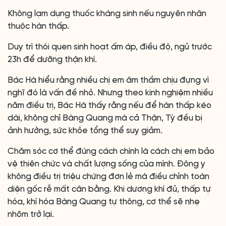
Không lạm dụng thuốc kháng sinh nếu nguyên nhân
thuộc hàn thấp.
Duy trì thói quen sinh hoạt ấm áp, điều độ, ngủ trước
23h để dưỡng thận khí.
Bác Hà hiểu rằng nhiều chị em âm thầm chịu đựng vì
nghĩ đó là vấn đề nhỏ. Nhưng theo kinh nghiệm nhiều
năm điều trị, Bác Hà thấy rằng nếu để hàn thấp kéo
dài, không chỉ Bàng Quang mà cả Thận, Tỳ đều bị
ảnh hưởng, sức khỏe tổng thể suy giảm.
Chăm sóc cơ thể đúng cách chính là cách chị em bảo
vệ thiên chức và chất lượng sống của mình. Đông y
không điều trị triệu chứng đơn lẻ mà điều chỉnh toàn
diện gốc rễ mất cân bằng. Khi dương khí đủ, thấp tự
hóa, khí hóa Bàng Quang tự thông, cơ thể sẽ nhẹ
nhõm trở lại.