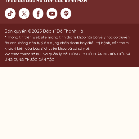
Theo dõi bác Hà trên các kênh MXH
Bản quyền ©2025 Bác sĩ Đỗ Thanh Hà
* Thông tin trên website mang tính tham khảo nội bộ về y học cổ truyền.
Bà con không nên tự ý áp dụng chẩn đoán hay điều trị bệnh, cần tham
khảo ý kiến của bác sĩ chuyên khoa và cơ sở y tế.
Website thuộc sở hữu và quản lý bởi CÔNG TY CỔ PHẦN NGHIÊN CỨU VÀ
ỨNG DỤNG THUỐC DÂN TỘC