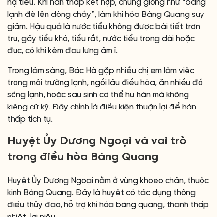
hạ tiêu. Khi hàn thấp kết hợp, chúng giống như “băng
lạnh đè lên dòng chảy”, làm khí hóa Bàng Quang suy
giảm. Hậu quả là nước tiểu không được bài tiết trơn
tru, gây tiểu khó, tiểu rắt, nước tiểu trong dài hoặc
đục, có khi kèm đau lưng âm ỉ.
Trong lâm sàng, Bác Hà gặp nhiều chị em làm việc
trong môi trường lạnh, ngồi lâu điều hòa, ăn nhiều đồ
sống lạnh, hoặc sau sinh cơ thể hư hàn mà không
kiêng cữ kỹ. Đây chính là điều kiện thuận lợi để hàn
thấp tích tụ.
Huyệt Ủy Dương Ngoại và vai trò
trong điều hòa Bàng Quang
Huyệt Ủy Dương Ngoại nằm ở vùng khoeo chân, thuộc
kinh Bàng Quang. Đây là huyệt có tác dụng thông
điều thủy đạo, hỗ trợ khí hóa bàng quang, thanh thấp