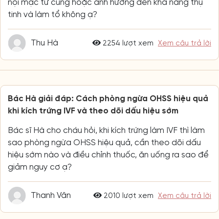
nội mạc tử cung hoặc ảnh hưởng đến khả năng thụ
tinh và làm tổ không ạ?
Thu Hà
2254 lượt xem
Xem câu trả lời
Bác Hà giải đáp: Cách phòng ngừa OHSS hiệu quả
khi kích trứng IVF và theo dõi dấu hiệu sớm
Bác sĩ Hà cho cháu hỏi, khi kích trứng làm IVF thì làm
sao phòng ngừa OHSS hiệu quả, cần theo dõi dấu
hiệu sớm nào và điều chỉnh thuốc, ăn uống ra sao để
giảm nguy cơ ạ?
Thanh Vân
2010 lượt xem
Xem câu trả lời