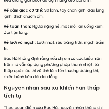
tiểu không gắt buốt dữ dội nhưng kéo dài âm ỉ.
Về cảm giác cơ thể:
Sợ lạnh, tay chân lạnh, đau lưng
lạnh, thích chườm ấm.
Về toàn thân:
Người nặng nề, mệt mỏi, ăn uống kém,
đại tiện lỏng.
Về lưỡi và mạch:
Lưỡi nhạt, rêu trắng trơn, mạch trầm
trì.
Bác Hà khẳng định rằng nếu chị em có các biểu hiện
trên mà vẫn áp dụng phương pháp thanh nhiệt, tả
thấp quá mức thì vô tình làm tổn thương dương khí,
khiến bệnh kéo dài dai dẳng.
Nguyên nhân sâu xa khiến hàn thấp
tích tụ
Theo quan điểm của Bác Hà, nguyên nhân không chỉ