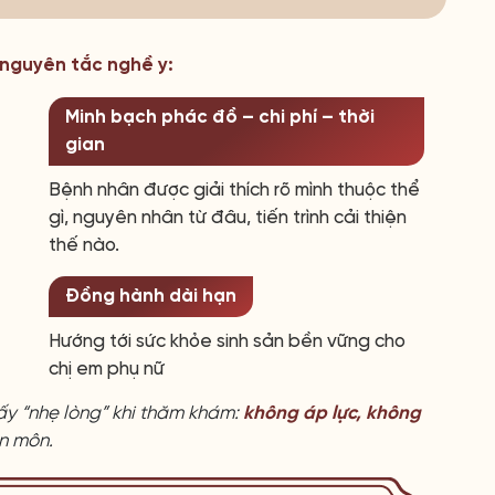
4 nguyên tắc nghề y:
Minh bạch phác đồ – chi phí – thời
gian
Bệnh nhân được giải thích rõ mình thuộc thể
gì, nguyên nhân từ đâu, tiến trình cải thiện
thế nào.
Đồng hành dài hạn
Hướng tới sức khỏe sinh sản bền vững cho
chị em phụ nữ
ấy “nhẹ lòng” khi thăm khám:
không áp lực, không
ên môn.