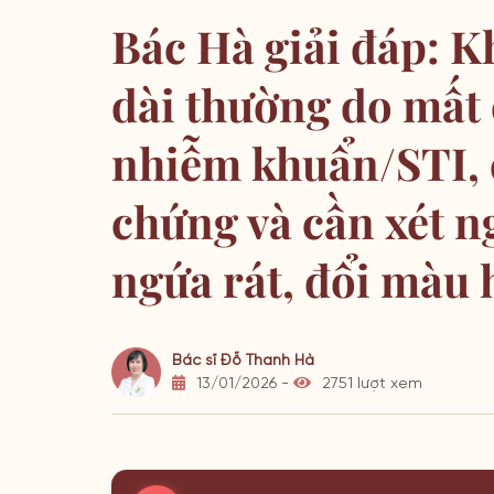
Bác Hà giải đáp: 
dài thường do mất
nhiễm khuẩn/STI, 
chứng và cần xét 
ngứa rát, đổi màu 
Bác sĩ Đỗ Thanh Hà
13/01/2026 -
2751 lượt xem