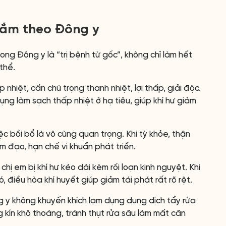
khắm theo Đông y
ong Đông y là “trị bệnh từ gốc”, không chỉ làm hết
thể.
 nhiệt, cần chú trọng thanh nhiệt, lợi thấp, giải độc.
ng làm sạch thấp nhiệt ở hạ tiêu, giúp khí hư giảm
iệc bồi bổ là vô cùng quan trọng. Khi tỳ khỏe, thận
m đạo, hạn chế vi khuẩn phát triển.
hị em bị khí hư kéo dài kèm rối loạn kinh nguyệt. Khi
ó, điều hòa khí huyết giúp giảm tái phát rất rõ rệt.
 y không khuyến khích lạm dụng dung dịch tẩy rửa
 kín khô thoáng, tránh thụt rửa sâu làm mất cân