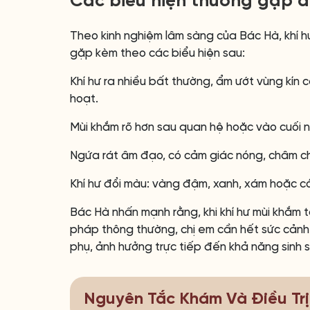
Các biểu hiện thường gặp đ
Theo kinh nghiệm lâm sàng của Bác Hà, khí hư
gặp kèm theo các biểu hiện sau:
Khí hư ra nhiều bất thường, ẩm ướt vùng kín cả
hoạt.
Mùi khắm rõ hơn sau quan hệ hoặc vào cuối ng
Ngứa rát âm đạo, có cảm giác nóng, châm chí
Khí hư đổi màu: vàng đậm, xanh, xám hoặc có
Bác Hà nhấn mạnh rằng, khi khí hư mùi khắm t
pháp thông thường, chị em cần hết sức cảnh 
phụ, ảnh hưởng trực tiếp đến khả năng sinh 
Nguyên Tắc Khám Và Điều Tr