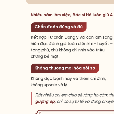
Nhiều năm làm việc, Bác sĩ Hà luôn giữ 
Chẩn đoán đúng và đủ
Kết hợp Tứ chẩn Đông y với cận lâm sàng
hiện đại, đánh giá toàn diện khí – huyết –
tạng phủ, chứ không chỉ nhìn vào triệu
chứng bề mặt.
Không thương mại hóa nỗi sợ
Không dọa bệnh hay vẽ thêm chỉ định,
không upsale vô lý.
Rất nhiều chị em chia sẻ rằng họ cảm th
gượng ép,
chỉ có sự tử tế và đúng chuy