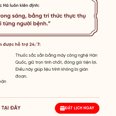
m được hỗ trợ 24/7:
Thuốc sắc sẵn bằng máy công nghệ Hàn
Quốc, giữ trọn tinh chất, đóng gói tiện lợi.
Điều này giúp liệu trình không bị gián
đoạn.
bận
 TẠI ĐÂY
ĐẶT LỊCH NGAY