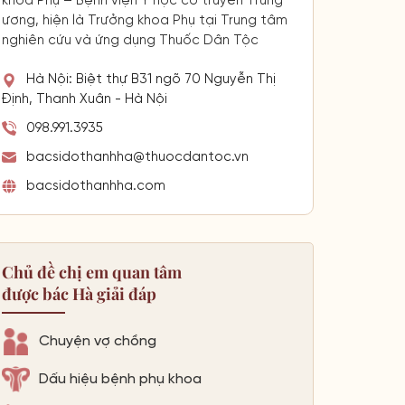
khoa Phụ – Bệnh viện Y học cổ truyền Trung
ương, hiện là Trưởng khoa Phụ tại Trung tâm
nghiên cứu và ứng dụng Thuốc Dân Tộc
Hà Nội: Biệt thự B31 ngõ 70 Nguyễn Thị
Định, Thanh Xuân - Hà Nội
098.991.3935
bacsidothanhha@thuocdantoc.vn
bacsidothanhha.com
Chủ đề chị em quan tâm
được bác Hà giải đáp
Chuyện vợ chồng
Dấu hiệu bệnh phụ khoa