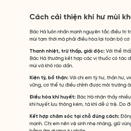
Cách cải thiện khí hư mùi 
Bác Hà luôn nhấn mạnh nguyên tắc điều trị tr
mùi tạm thời mà phải điều hòa lại toàn bộ cơ 
Thanh nhiệt, trừ thấp, giải độc:
Với thể thấp
Bác Hà thường kết hợp các vị thuốc có tác dụ
mùi và khô ráo dần.
Kiện tỳ, bổ thận:
Với chị em tỳ hư, thận hư, v
vững, cơ thể tự điều chỉnh được môi trường â
Điều hòa khí huyết:
Bác Hà nhận thấy nhiều c
khí huyết lưu thông kém, tà khí dễ ứ trệ. Do đ
Kết hợp chăm sóc tại chỗ đúng cách:
Đông
mạnh. Chị em nên vệ sinh nhẹ nhàng, giữ vùng