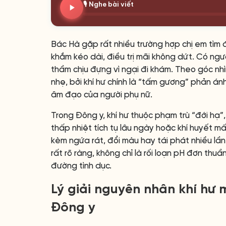
🎙️ Nghe bài viết
Bác Hà gặp rất nhiều trường hợp chị em tìm đến
khắm kéo dài, điều trị mãi không dứt. Có ngườ
thầm chịu đựng vì ngại đi khám. Theo góc nh
nhẹ, bởi khí hư chính là “tấm gương” phản ánh 
âm đạo của người phụ nữ.
Trong Đông y, khí hư thuộc phạm trù “đới hạ”
thấp nhiệt tích tụ lâu ngày hoặc khí huyết mấ
kèm ngứa rát, đổi màu hay tái phát nhiều lầ
rất rõ ràng, không chỉ là rối loạn pH đơn th
đường tình dục.
Lý giải nguyên nhân khí hư 
Đông y