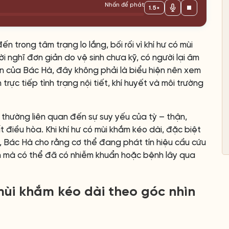
Nhấn để phát
1.5×
 trong tâm trạng lo lắng, bối rối vì khí hư có mùi
i nghĩ đơn giản do vệ sinh chưa kỹ, có người lại âm
ìn của Bác Hà, đây không phải là biểu hiện nên xem
trực tiếp tình trạng nội tiết, khí huyết và môi trường
, thường liên quan đến sự suy yếu của tỳ – thận,
t điều hòa. Khi khí hư có mùi khắm kéo dài, đặc biệt
n, Bác Hà cho rằng cơ thể đang phát tín hiệu cầu cứu
uần mà có thể đã có nhiễm khuẩn hoặc bệnh lây qua
mùi khắm kéo dài theo góc nhìn