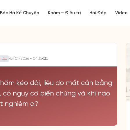
Bác Hà Kể Chuyện
Khám – Điều trị
Hỏi Đáp
Video
 tộc
13/01/2026 - 04:35
 khắm kéo dài, liệu do mất cân bằng
 có nguy cơ biến chứng và khi nào
t nghiệm ạ?