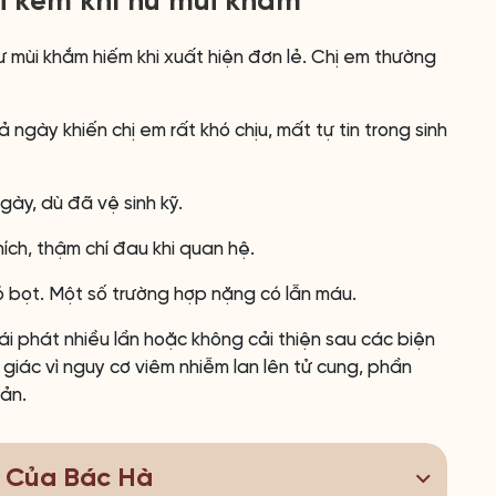
i kèm khí hư mùi khắm
 mùi khắm hiếm khi xuất hiện đơn lẻ. Chị em thường
 ngày khiến chị em rất khó chịu, mất tự tin trong sinh
ày, dù đã vệ sinh kỹ.
ch, thậm chí đau khi quan hệ.
 bọt. Một số trường hợp nặng có lẫn máu.
ái phát nhiều lần hoặc không cải thiện sau các biện
giác vì nguy cơ viêm nhiễm lan lên tử cung, phần
sản.
ị Của Bác Hà