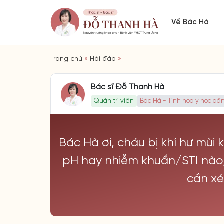
Về Bác Hà
Trang chủ
»
Hỏi đáp
»
Bác sĩ Đỗ Thanh Hà
Quản trị viên
Bác Hà - Tinh hoa y học dân
Bác Hà ơi, cháu bị khí hư mùi
pH hay nhiễm khuẩn/STI nào,
cần xé