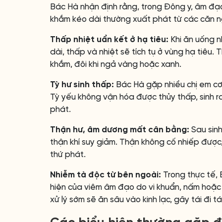
Bác Hà nhận định rằng, trong Đông y, âm đạo 
khắm kéo dài thường xuất phát từ các căn 
Thấp nhiệt uẩn kết ở hạ tiêu:
Khi ăn uống n
dài, thấp và nhiệt sẽ tích tụ ở vùng hạ tiêu. T
khắm, đôi khi ngả vàng hoặc xanh.
Tỳ hư sinh thấp:
Bác Hà gặp nhiều chị em cơ 
Tỳ yếu không vận hóa được thủy thấp, sinh ra 
phát.
Thận hư, âm dương mất cân bằng:
Sau sinh
thận khí suy giảm. Thận không cố nhiếp được,
thứ phát.
Nhiễm tà độc từ bên ngoài:
Trong thực tế, 
hiện của viêm âm đạo do vi khuẩn, nấm hoặc t
xử lý sớm sẽ ăn sâu vào kinh lạc, gây tái đi tái 