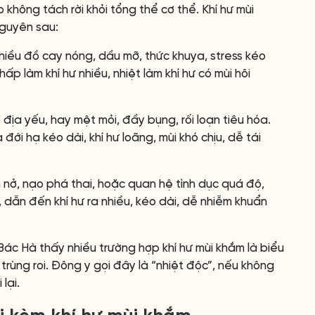
không tách rời khỏi tổng thể cơ thể. Khí hư mùi
nguyên sau:
hiều đồ cay nóng, dầu mỡ, thức khuya, stress kéo
hấp làm khí hư nhiều, nhiệt làm khí hư có mùi hôi
địa yếu, hay mệt mỏi, đầy bụng, rối loạn tiêu hóa.
đới hạ kéo dài, khí hư loãng, mùi khó chịu, dễ tái
 nở, nạo phá thai, hoặc quan hệ tình dục quá độ,
 dẫn đến khí hư ra nhiều, kéo dài, dễ nhiễm khuẩn
Bác Hà thấy nhiều trường hợp khí hư mùi khắm là biểu
rùng roi. Đông y gọi đây là “nhiệt độc”, nếu không
lại.