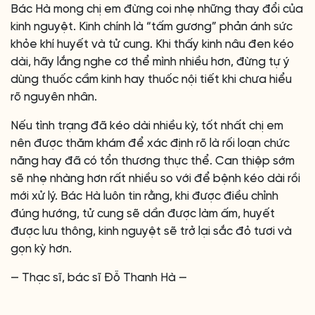
Bác Hà mong chị em đừng coi nhẹ những thay đổi của
kinh nguyệt. Kinh chính là “tấm gương” phản ánh sức
khỏe khí huyết và tử cung. Khi thấy kinh nâu đen kéo
dài, hãy lắng nghe cơ thể mình nhiều hơn, đừng tự ý
dùng thuốc cầm kinh hay thuốc nội tiết khi chưa hiểu
rõ nguyên nhân.
Nếu tình trạng đã kéo dài nhiều kỳ, tốt nhất chị em
nên được thăm khám để xác định rõ là rối loạn chức
năng hay đã có tổn thương thực thể. Can thiệp sớm
sẽ nhẹ nhàng hơn rất nhiều so với để bệnh kéo dài rồi
mới xử lý. Bác Hà luôn tin rằng, khi được điều chỉnh
đúng hướng, tử cung sẽ dần được làm ấm, huyết
được lưu thông, kinh nguyệt sẽ trở lại sắc đỏ tươi và
gọn kỳ hơn.
— Thạc sĩ, bác sĩ Đỗ Thanh Hà —