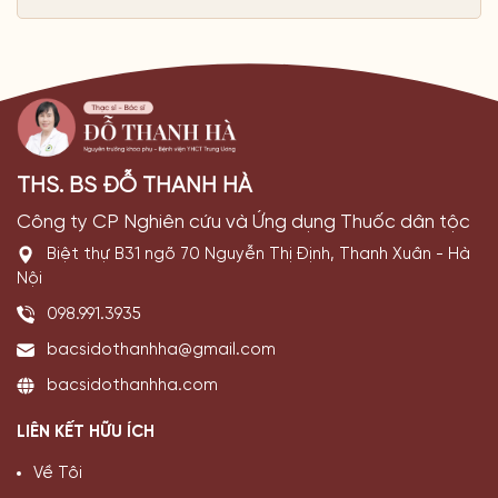
THS. BS ĐỖ THANH HÀ
Công ty CP Nghiên cứu và Ứng dụng Thuốc dân tộc
Biệt thự B31 ngõ 70 Nguyễn Thị Định, Thanh Xuân - Hà
Nội
098.991.3935
bacsidothanhha@gmail.com
bacsidothanhha.com
LIÊN KẾT HỮU ÍCH
Về Tôi