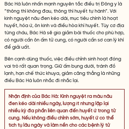
Bác Hà luôn nhấn mạnh nguyên tắc điều trị Đông y là
“thông thì không đau, thông thì huyết tự hành”. Với
kinh nguyệt nâu đen kéo dài, mục tiêu chính là hoạt
huyết, hóa ứ, ôn kinh và điều hòa khí huyết. Tùy cơ địa
từng cháu, Bác Hà sẽ gia giảm bài thuốc cho phù hợp,
có người cần ôn ấm tử cung, có người cần sơ can lý khí
để giải uất.
Bên cạnh dùng thuốc, việc điều chỉnh sinh hoạt đóng
vai trò rất quan trọng. Giữ ấm bụng dưới, tránh đồ
lạnh, hạn chế thức khuya, giảm căng thẳng là những
điều Bác Hà luôn nhắc đi nhắc lại.
Nhận định của Bác Hà: Kinh nguyệt ra màu nâu
đen kéo dài nhiều ngày, lượng ít nhưng lặp lại
nhiều kỳ đa phần liên quan đến huyết ứ trong tử
cung. Nếu không điều chỉnh sớm, huyết ứ có thể
tích tụ lâu ngày và làm nền cho các bệnh lý tử