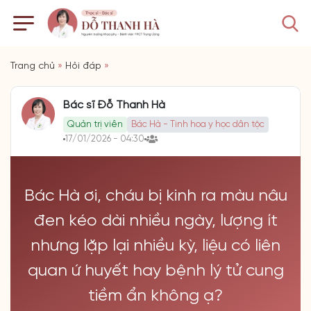
Trang chủ
»
Hỏi đáp
»
Bác sĩ Đỗ Thanh Hà
Quản trị viên
Bác Hà - Tinh hoa y học dân tộc
17/01/2026 - 04:30
Bác Hà ơi, cháu bị kinh ra màu nâu
đen kéo dài nhiều ngày, lượng ít
nhưng lặp lại nhiều kỳ, liệu có liên
quan ứ huyết hay bệnh lý tử cung
tiềm ẩn không ạ?