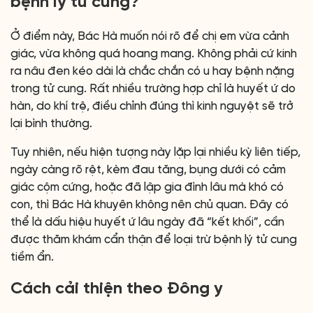
bệnh lý tử cung?
Ở điểm này, Bác Hà muốn nói rõ để chị em vừa cảnh
giác, vừa không quá hoang mang. Không phải cứ kinh
ra nâu đen kéo dài là chắc chắn có u hay bệnh nặng
trong tử cung. Rất nhiều trường hợp chỉ là huyết ứ do
hàn, do khí trệ, điều chỉnh đúng thì kinh nguyệt sẽ trở
lại bình thường.
Tuy nhiên, nếu hiện tượng này lặp lại nhiều kỳ liên tiếp,
ngày càng rõ rệt, kèm đau tăng, bụng dưới có cảm
giác cộm cứng, hoặc đã lập gia đình lâu mà khó có
con, thì Bác Hà khuyên không nên chủ quan. Đây có
thể là dấu hiệu huyết ứ lâu ngày đã “kết khối”, cần
được thăm khám cẩn thận để loại trừ bệnh lý tử cung
tiềm ẩn.
Cách cải thiện theo Đông y