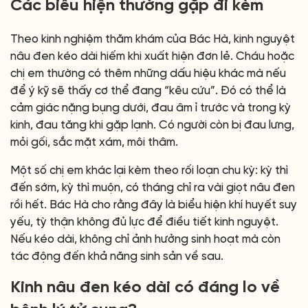
Các biểu hiện thường gặp đi kèm
Theo kinh nghiệm thăm khám của Bác Hà, kinh nguyệt
nâu đen kéo dài hiếm khi xuất hiện đơn lẻ. Cháu hoặc
chị em thường có thêm những dấu hiệu khác mà nếu
để ý kỹ sẽ thấy cơ thể đang “kêu cứu”. Đó có thể là
cảm giác nặng bụng dưới, đau âm ỉ trước và trong kỳ
kinh, đau tăng khi gặp lạnh. Có người còn bị đau lưng,
mỏi gối, sắc mặt xám, môi thâm.
Một số chị em khác lại kèm theo rối loạn chu kỳ: kỳ thì
đến sớm, kỳ thì muộn, có tháng chỉ ra vài giọt nâu đen
rồi hết. Bác Hà cho rằng đây là biểu hiện khí huyết suy
yếu, tỳ thận không đủ lực để điều tiết kinh nguyệt.
Nếu kéo dài, không chỉ ảnh hưởng sinh hoạt mà còn
tác động đến khả năng sinh sản về sau.
Kinh nâu đen kéo dài có đáng lo về