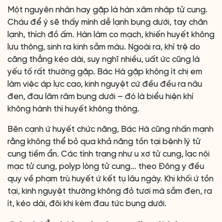
Một nguyên nhân hay gặp là hàn xâm nhập tử cung.
Cháu để ý sẽ thấy mình dễ lạnh bụng dưới, tay chân
lạnh, thích đồ ấm. Hàn làm co mạch, khiến huyết không
lưu thông, sinh ra kinh sẫm màu. Ngoài ra, khí trệ do
căng thẳng kéo dài, suy nghĩ nhiều, uất ức cũng là
yếu tố rất thường gặp. Bác Hà gặp không ít chị em
làm việc áp lực cao, kinh nguyệt cứ đều đều ra nâu
đen, đau lâm râm bụng dưới – đó là biểu hiện khí
không hành thì huyết không thông.
Bên cạnh ứ huyết chức năng, Bác Hà cũng nhấn mạnh
rằng không thể bỏ qua khả năng tồn tại bệnh lý tử
cung tiềm ẩn. Các tình trạng như u xơ tử cung, lạc nội
mạc tử cung, polyp lòng tử cung… theo Đông y đều
quy về phạm trù huyết ứ kết tụ lâu ngày. Khi khối ứ tồn
tại, kinh nguyệt thường không đỏ tươi mà sẫm đen, ra
ít, kéo dài, đôi khi kèm đau tức bụng dưới.