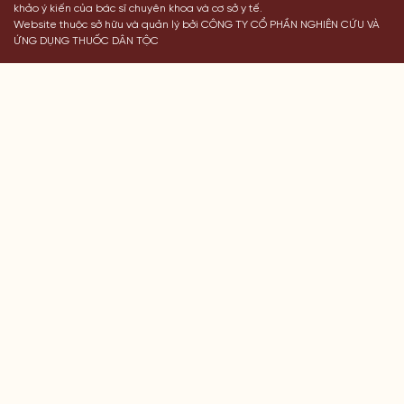
khảo ý kiến của bác sĩ chuyên khoa và cơ sở y tế.
Website thuộc sở hữu và quản lý bởi CÔNG TY CỔ PHẦN NGHIÊN CỨU VÀ
ỨNG DỤNG THUỐC DÂN TỘC