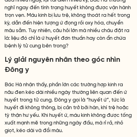
dưa nhiều ngày, lại tái diễn nhiều kỳ, Bác Hà thường
nghĩ ngay đến tình trạng huyết không được vận hành
trọn vẹn. Máu kinh bị lưu trệ, không thoát ra hết trong
kỳ, dẫn đến hiện tượng ứ đọng rồi oxy hóa, chuyển
màu sẫm. Tuy nhiên, câu hỏi lớn mà nhiều cháu đặt ra
là: liệu đó chỉ là ứ huyết đơn thuần hay còn ẩn chứa
bệnh lý tử cung bên trong?
Lý giải nguyên nhân theo góc nhìn
Đông y
Bác Hà nhận thấy, phần lớn các trường hợp kinh ra
nâu đen kéo dài nhiều ngày thường liên quan đến ứ
huyết trong tử cung. Đông y gọi là “huyết ứ”, tức là
huyết đi không thông, bị cản trở bởi hàn, khí trệ hoặc
tỳ thận hư yếu. Khi huyết ứ, máu kinh không được tống
xuất mạnh mẽ trong những ngày đầu, mà rỉ rả, nhỏ
giọt, kéo dài và đổi màu.