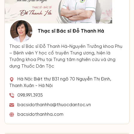
Thạc sĩ Bác sĩ Đỗ Thanh Hà
Thạc sĩ Bác sĩ Đỗ Thanh Hà-Nguyên Trưởng khoa Phụ
– Bệnh viện Y học cổ truyền Trung ương, hiện là
Trưởng khoa Phụ tại Trung tâm nghiên cứu và ứng
dụng Thuốc Dân Tộc
Hà Nội: Biệt thự B31 ngõ 70 Nguyễn Thị Định,
Thanh Xuân - Hà Nội
098.991.3935
bacsidothanhha@thuocdantoc.vn
bacsidothanhha.com