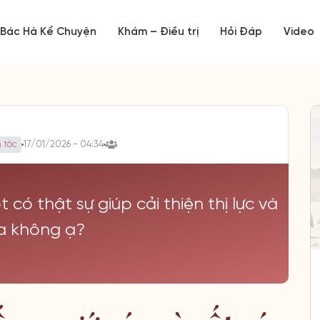
Bác Hà Kể Chuyện
Khám – Điều trị
Hỏi Đáp
Video
 tộc
17/01/2026 - 04:34
 có thật sự giúp cải thiện thị lực và
a không ạ?