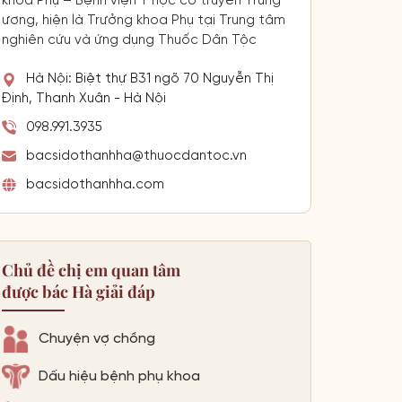
khoa Phụ – Bệnh viện Y học cổ truyền Trung
ương, hiện là Trưởng khoa Phụ tại Trung tâm
nghiên cứu và ứng dụng Thuốc Dân Tộc
Hà Nội: Biệt thự B31 ngõ 70 Nguyễn Thị
Định, Thanh Xuân - Hà Nội
098.991.3935
bacsidothanhha@thuocdantoc.vn
bacsidothanhha.com
Chủ đề chị em quan tâm
được bác Hà giải đáp
Chuyện vợ chồng
Dấu hiệu bệnh phụ khoa