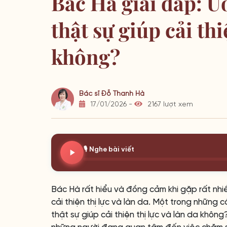
Bác Hà giải đáp: U
thật sự giúp cải thi
không?
Bác sĩ Đỗ Thanh Hà
17/01/2026 -
2167 lượt xem
🎙️ Nghe bài viết
Bác Hà rất hiểu và đồng cảm khi gặp rất nh
cải thiện thị lực và làn da. Một trong những 
thật sự giúp cải thiện thị lực và làn da khôn