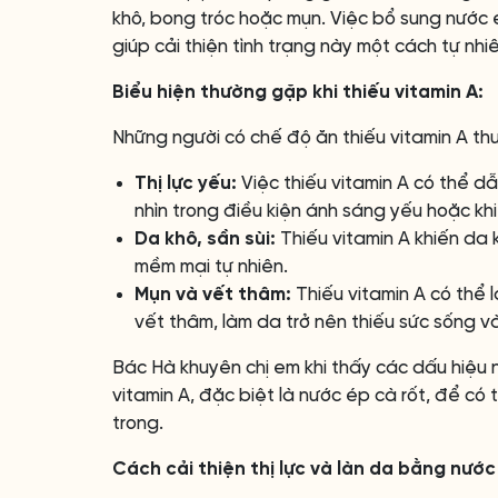
khô, bong tróc hoặc mụn. Việc bổ sung nước 
giúp cải thiện tình trạng này một cách tự nhiê
Biểu hiện thường gặp khi thiếu vitamin A:
Những người có chế độ ăn thiếu vitamin A thư
Thị lực yếu:
Việc thiếu vitamin A có thể d
nhìn trong điều kiện ánh sáng yếu hoặc khi t
Da khô, sần sùi:
Thiếu vitamin A khiến da 
mềm mại tự nhiên.
Mụn và vết thâm:
Thiếu vitamin A có thể 
vết thâm, làm da trở nên thiếu sức sống v
Bác Hà khuyên chị em khi thấy các dấu hiệu 
vitamin A, đặc biệt là nước ép cà rốt, để có 
trong.
Cách cải thiện thị lực và làn da bằng nước