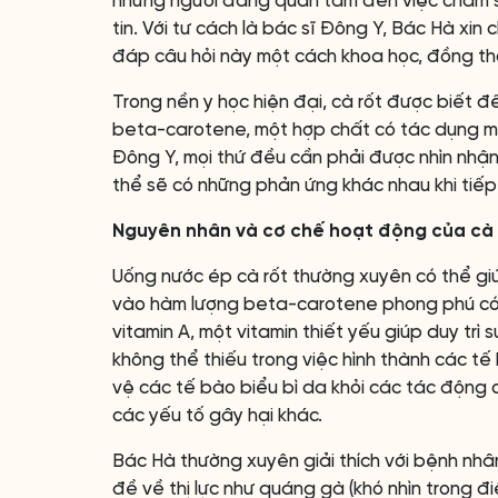
những người đang quan tâm đến việc chăm s
tin. Với tư cách là bác sĩ Đông Y, Bác Hà xin
đáp câu hỏi này một cách khoa học, đồng thờ
Trong nền y học hiện đại, cà rốt được biết đế
beta-carotene, một hợp chất có tác dụng mạn
Đông Y, mọi thứ đều cần phải được nhìn nhận
thể sẽ có những phản ứng khác nhau khi tiếp
Nguyên nhân và cơ chế hoạt động của cà rốt
Uống nước ép cà rốt thường xuyên có thể giúp
vào hàm lượng beta-carotene phong phú có 
vitamin A, một vitamin thiết yếu giúp duy trì
không thể thiếu trong việc hình thành các t
vệ các tế bào biểu bì da khỏi các tác động c
các yếu tố gây hại khác.
Bác Hà thường xuyên giải thích với bệnh nhân
đề về thị lực như quáng gà (khó nhìn trong 