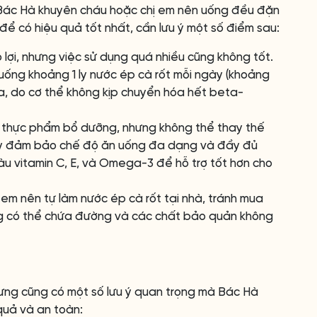
ốt, Bác Hà khuyên cháu hoặc chị em nên uống đều đặn
, để có hiệu quả tốt nhất, cần lưu ý một số điểm sau:
 lợi, nhưng việc sử dụng quá nhiều cũng không tốt.
ống khoảng 1 ly nước ép cà rốt mỗi ngày (khoảng
a, do cơ thể không kịp chuyển hóa hết beta-
t thực phẩm bổ dưỡng, nhưng không thể thay thế
ãy đảm bảo chế độ ăn uống đa dạng và đầy đủ
àu vitamin C, E, và Omega-3 để hỗ trợ tốt hơn cho
em nên tự làm nước ép cà rốt tại nhà, tránh mua
úng có thể chứa đường và các chất bảo quản không
hưng cũng có một số lưu ý quan trọng mà Bác Hà
quả và an toàn: