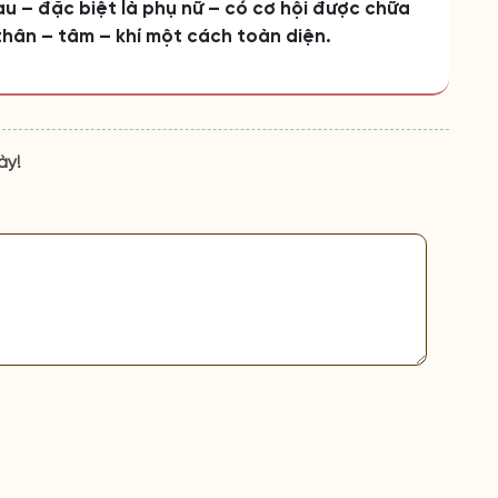
u – đặc biệt là phụ nữ – có cơ hội được chữa
thân – tâm – khí một cách toàn diện.
ày!