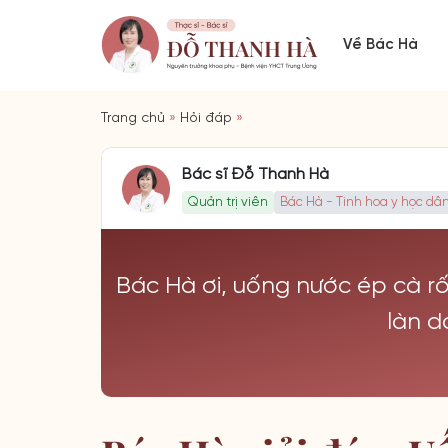
Về Bác Hà
Trang chủ
»
Hỏi đáp
»
Bác sĩ Đỗ Thanh Hà
Quản trị viên
Bác Hà - Tinh hoa y học dân
Bác Hà ơi, uống nước ép cà rốt
làn d