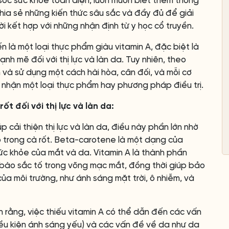
óc sức khỏe toàn diện, luôn muốn biết thêm thông
 chia sẻ những kiến thức sâu sắc và đầy đủ để giải
i kết hợp với những nhận định từ y học cổ truyền.
n là một loại thực phẩm giàu vitamin A, đặc biệt là
h mẽ đối với thị lực và làn da. Tuy nhiên, theo
 và sử dụng một cách hài hòa, cân đối, và mỗi cơ
 nhận một loại thực phẩm hay phương pháp điều trị.
 đối với thị lực và làn da:
 cải thiện thị lực và làn da, điều này phần lớn nhờ
trong cà rốt. Beta-carotene là một dạng của
 sức khỏe của mắt và da. Vitamin A là thành phần
ế bào sắc tố trong võng mạc mắt, đồng thời giúp bảo
ủa môi trường, như ánh sáng mặt trời, ô nhiễm, và
 rằng, việc thiếu vitamin A có thể dẫn đến các vấn
điều kiện ánh sáng yếu) và các vấn đề về da như da