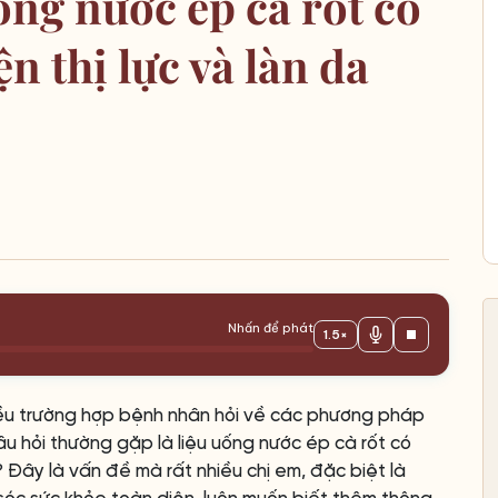
ống nước ép cà rốt có
ện thị lực và làn da
Nhấn để phát
1.5×
iều trường hợp bệnh nhân hỏi về các phương pháp
câu hỏi thường gặp là liệu uống nước ép cà rốt có
g? Đây là vấn đề mà rất nhiều chị em, đặc biệt là