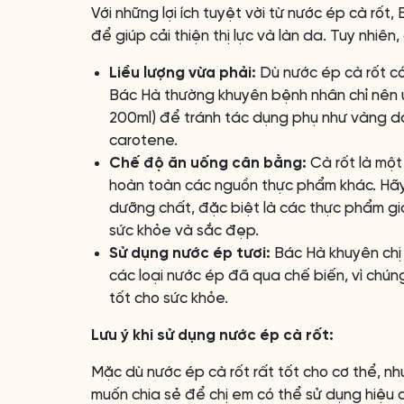
Với những lợi ích tuyệt vời từ nước ép cà r
để giúp cải thiện thị lực và làn da. Tuy nhiên
Liều lượng vừa phải:
Dù nước ép cà rốt có
Bác Hà thường khuyên bệnh nhân chỉ nên u
200ml) để tránh tác dụng phụ như vàng d
carotene.
Chế độ ăn uống cân bằng:
Cà rốt là mộ
hoàn toàn các nguồn thực phẩm khác. H
dưỡng chất, đặc biệt là các thực phẩm gi
sức khỏe và sắc đẹp.
Sử dụng nước ép tươi:
Bác Hà khuyên chị 
các loại nước ép đã qua chế biến, vì ch
tốt cho sức khỏe.
Lưu ý khi sử dụng nước ép cà rốt:
Mặc dù nước ép cà rốt rất tốt cho cơ thể, n
muốn chia sẻ để chị em có thể sử dụng hiệu 