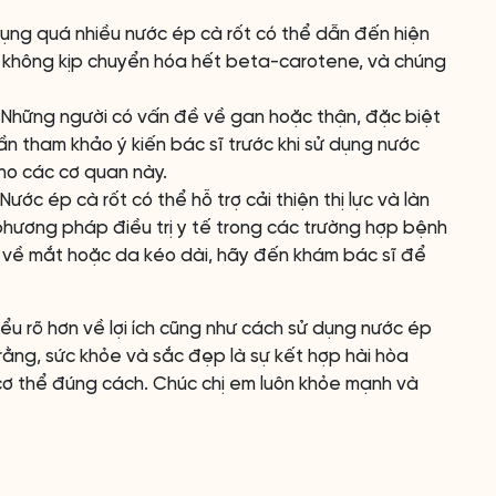
ụng quá nhiều nước ép cà rốt có thể dẫn đến hiện
ể không kịp chuyển hóa hết beta-carotene, và chúng
Những người có vấn đề về gan hoặc thận, đặc biệt
n tham khảo ý kiến bác sĩ trước khi sử dụng nước
ho các cơ quan này.
Nước ép cà rốt có thể hỗ trợ cải thiện thị lực và làn
hương pháp điều trị y tế trong các trường hợp bệnh
ề về mắt hoặc da kéo dài, hãy đến khám bác sĩ để
iểu rõ hơn về lợi ích cũng như cách sử dụng nước ép
ớ rằng, sức khỏe và sắc đẹp là sự kết hợp hài hòa
cơ thể đúng cách. Chúc chị em luôn khỏe mạnh và