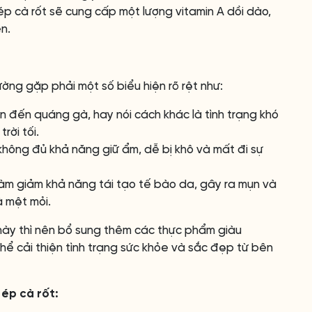
ép cà rốt sẽ cung cấp một lượng vitamin A dồi dào,
n.
ờng gặp phải một số biểu hiện rõ rệt như:
ẫn đến quáng gà, hay nói cách khác là tình trạng khó
rời tối.
không đủ khả năng giữ ẩm, dễ bị khô và mất đi sự
làm giảm khả năng tái tạo tế bào da, gây ra mụn và
à mệt mỏi.
này thì nên bổ sung thêm các thực phẩm giàu
thể cải thiện tình trạng sức khỏe và sắc đẹp từ bên
 ép cà rốt: