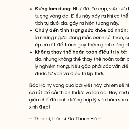
Đừng lạm dụng:
Như đã đề cập, việc sử d
tượng vàng da. Điều này xảy ra khi cơ th
tích tụ dưới da, gây ra hiện tượng này.
Chú ý đến tình trạng sức khỏe cá nhân:
là những người đang mắc bệnh sỏi thận, cầ
ép cà rốt để tránh gây thêm gánh nặng c
Không thay thế hoàn toàn điều trị y tế:
da, nhưng không thể thay thế hoàn toàn p
lý nghiêm trọng. Nếu gặp phải các vấn đ
được tư vấn và điều trị kịp thời.
Bác Hà hy vọng qua bài viết này, chị em sẽ h
cà rốt để cải thiện thị lực và làn da. Hãy nh
giữa chế độ dinh dưỡng hợp lý và chăm sóc 
xinh đẹp!
— Thạc sĩ, bác sĩ Đỗ Thanh Hà —