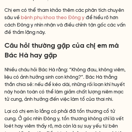
Chị em có thể tham khảo thêm các phân tích chuyên
sâu về
bệnh phụ khoa theo Đông y
để hiểu rõ hơn
cách Đông y nhìn nhận và điều chỉnh tận gốc các vấn
đề thầm lặng này.
Câu hỏi thường gặp của chị em mà
Bác Hà hay gặp
Nhiều cháu hỏi Bác Hà rằng: “Không đau, không viêm,
liệu có ảnh hưởng sinh con không?”. Bác Hà thẳng
thắn chia sẻ: nếu để kéo dài, những rối loạn khí huyết
này hoàn toàn có thể làm giảm chất lượng niêm mạc
tử cung, ảnh hưởng đến việc làm tổ của thai nhi.
Lại có chị em lo lắng có phải đã tổn thương cổ tử
cung. Ở góc nhìn Đông y, tổn thương không chỉ là vết
loét hay viêm thấy rõ, mà còn là sự suy yếu từ bên