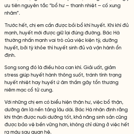
ưu tiên nguyên tắc “bổ hư – thanh nhiệt – cố xung
nhâm”.
Trước hết, chị em cần được bồi bổ khí huyết. Khi khí đủ
mạnh, huyết mới được giữ lại đúng đường. Bác Hà
thường nhấn mạnh vai trò của việc kiện tỳ, dưỡng
huyết, bởi tỳ khỏe thì huyết sinh đủ và vận hành ổn
định.
Song song đó là điều hòa can khí. Giải uất, giảm
stress giúp huyết hành thông suốt, tránh tình trạng
huyết nhiệt hay huyết ứ âm thầm gây tổn thương
niêm mạc cổ tử cung.
Với những chị em có biểu hiện thận hư, việc bổ thận,
dưỡng âm là nền tảng lâu dài. Bác Hà nhận định rằng
khi thận được nuôi dưỡng tốt, khả năng sinh sản cũng
được bảo vệ bền vững hơn, không chỉ dừng ở việc hết
ra máu sau quan hệ.