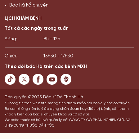
Bác hà kể chuyện
LỊCH KHÁM BỆNH
Tất cả các ngày trong tuần
Sáng:
8h - 12h
Chiều:
13h30 - 17h30
Theo dõi bác Hà trên các kênh MXH
Bản quyền ©2025 Bác sĩ Đỗ Thanh Hà
* Thông tin trên website mang tính tham khảo nội bộ về y học cổ truyền.
Bà con không nên tự ý áp dụng chẩn đoán hay điều trị bệnh, cần tham
khảo ý kiến của bác sĩ chuyên khoa và cơ sở y tế.
Website thuộc sở hữu và quản lý bởi CÔNG TY CỔ PHẦN NGHIÊN CỨU VÀ
ỨNG DỤNG THUỐC DÂN TỘC