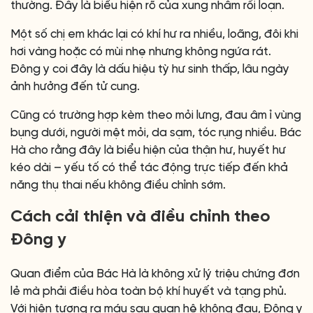
thường. Đây là biểu hiện rõ của xung nhâm rối loạn.
Một số chị em khác lại có khí hư ra nhiều, loãng, đôi khi
hơi vàng hoặc có mùi nhẹ nhưng không ngứa rát.
Đông y coi đây là dấu hiệu tỳ hư sinh thấp, lâu ngày
ảnh hưởng đến tử cung.
Cũng có trường hợp kèm theo mỏi lưng, đau âm ỉ vùng
bụng dưới, người mệt mỏi, da sạm, tóc rụng nhiều. Bác
Hà cho rằng đây là biểu hiện của thận hư, huyết hư
kéo dài – yếu tố có thể tác động trực tiếp đến khả
năng thụ thai nếu không điều chỉnh sớm.
Cách cải thiện và điều chỉnh theo
Đông y
Quan điểm của Bác Hà là không xử lý triệu chứng đơn
lẻ mà phải điều hòa toàn bộ khí huyết và tạng phủ.
Với hiện tượng ra máu sau quan hệ không đau, Đông y