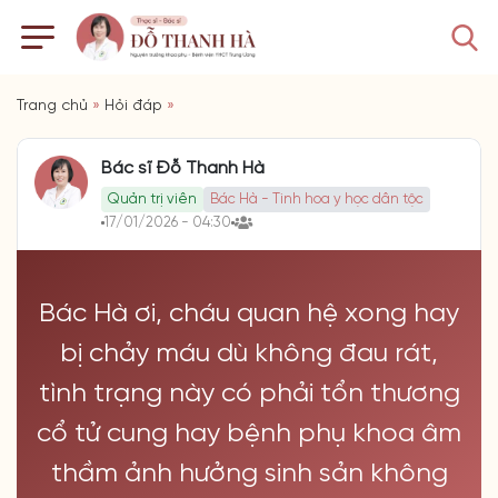
Trang chủ
»
Hỏi đáp
»
Bác sĩ Đỗ Thanh Hà
Quản trị viên
Bác Hà - Tinh hoa y học dân tộc
17/01/2026 - 04:30
Bác Hà ơi, cháu quan hệ xong hay
bị chảy máu dù không đau rát,
tình trạng này có phải tổn thương
cổ tử cung hay bệnh phụ khoa âm
thầm ảnh hưởng sinh sản không