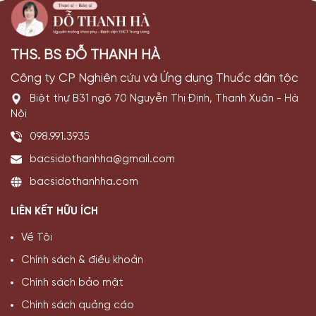
THS. BS ĐỖ THANH HÀ
Công ty CP Nghiên cứu và Ứng dụng Thuốc dân tộc
Biệt thự B31 ngõ 70 Nguyễn Thị Định, Thanh Xuân - Hà
Nội
098.991.3935
bacsidothanhha@gmail.com
bacsidothanhha.com
LIÊN KẾT HỮU ÍCH
Về Tôi
Chính sách & điều khoản
Chính sách bảo mật
Chính sách quảng cáo