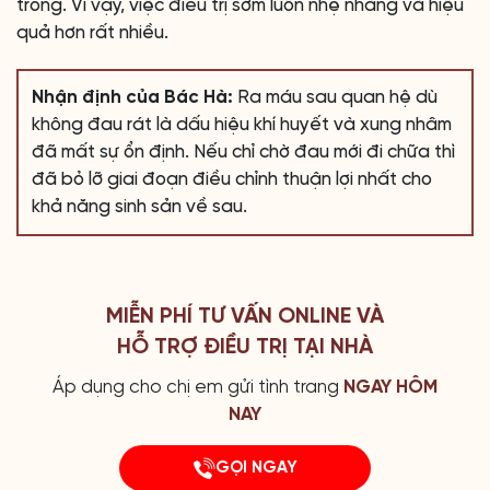
trong. Vì vậy, việc điều trị sớm luôn nhẹ nhàng và hiệu
quả hơn rất nhiều.
Nhận định của Bác Hà:
Ra máu sau quan hệ dù
không đau rát là dấu hiệu khí huyết và xung nhâm
đã mất sự ổn định. Nếu chỉ chờ đau mới đi chữa thì
đã bỏ lỡ giai đoạn điều chỉnh thuận lợi nhất cho
khả năng sinh sản về sau.
MIỄN PHÍ TƯ VẤN ONLINE VÀ
HỖ TRỢ ĐIỀU TRỊ TẠI NHÀ
Áp dụng cho chị em gửi tình trang
NGAY HÔM
NAY
GỌI NGAY