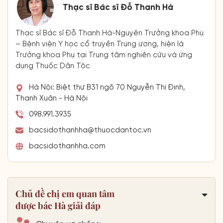
Thạc sĩ Bác sĩ Đỗ Thanh Hà
Thạc sĩ Bác sĩ Đỗ Thanh Hà-Nguyên Trưởng khoa Phụ
– Bệnh viện Y học cổ truyền Trung ương, hiện là
Trưởng khoa Phụ tại Trung tâm nghiên cứu và ứng
dụng Thuốc Dân Tộc
Hà Nội: Biệt thự B31 ngõ 70 Nguyễn Thị Định,
Thanh Xuân - Hà Nội
098.991.3935
bacsidothanhha@thuocdantoc.vn
bacsidothanhha.com
Chủ đề chị em quan tâm
được bác Hà giải đáp