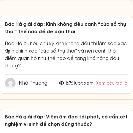
Bác Hà giải đáp: Kinh không đều canh “cửa sổ thụ
thai” thế nào để dễ đậu thai
Bác Hà ơi, nếu chu kỳ kinh không đều thì làm sao xác
định chính xác “cửa sổ thụ thai” và nên canh thời
điểm quan hệ như thế nào để tăng khả năng đậu
thai ạ?
Nhã Phương
1676 lượt xem
Xem câu trả lời
Bác Hà giải đáp: Viêm âm đạo tái phát, có cần xét
nghiệm vi sinh để chọn đúng thuốc?