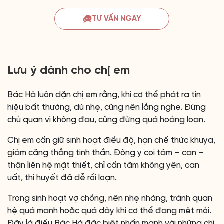
TƯ VẤN NGAY
Lưu ý dành cho chị em
Bác Hà luôn dặn chị em rằng, khi cơ thể phát ra tín
hiệu bất thường, dù nhẹ, cũng nên lắng nghe. Đừng
chủ quan vì không đau, cũng đừng quá hoảng loạn.
Chị em cần giữ sinh hoạt điều độ, hạn chế thức khuya,
giảm căng thẳng tinh thần. Đông y coi tâm – can –
thận liên hệ mật thiết, chỉ cần tâm không yên, can
uất, thì huyết đã dễ rối loạn.
Trong sinh hoạt vợ chồng, nên nhẹ nhàng, tránh quan
hệ quá mạnh hoặc quá dày khi cơ thể đang mệt mỏi.
Đây là điều Bác Hà đặc biệt nhấn mạnh với những chị