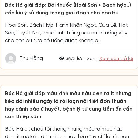
Bác Hà giải đáp: Bài thuốc (Hoài Sơn + Bách hợp..)
cần lưu ý sử dụng trong giai đoạn cho con bú
Hoài Sơn, Bách Hợp, Hạnh Nhân Ngọt, Quả Lê, Hạt
Sen, Tuyết Nhĩ, Phục Linh Trắng nấu nước uống vậy
cho con bú sữa có uống được không ạ!
Thu Hằng
3672 lượt xem
Xem câu trả lời
Bác Hà giải đáp máu kinh màu nâu đen ra ít nhưng
kéo dài nhiều ngày là rối loạn nội tiết đơn thuần
hay cảnh báo ứ huyết, bệnh lý tử cung tiềm ẩn cần
can thiệp sớm
Bác Hà ơi, cháu tới tháng nhưng máu ra màu nâu
đen, ít mà kéo dài nhiều ngày, liệu đây chỉ là rối loạn