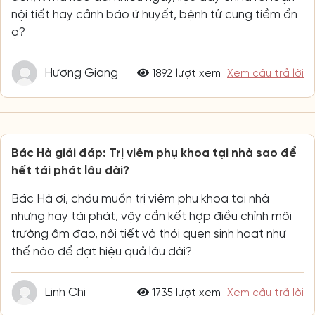
nội tiết hay cảnh báo ứ huyết, bệnh tử cung tiềm ẩn
ạ?
Hương Giang
1892 lượt xem
Xem câu trả lời
Bác Hà giải đáp: Trị viêm phụ khoa tại nhà sao để
hết tái phát lâu dài?
Bác Hà ơi, cháu muốn trị viêm phụ khoa tại nhà
nhưng hay tái phát, vậy cần kết hợp điều chỉnh môi
trường âm đạo, nội tiết và thói quen sinh hoạt như
thế nào để đạt hiệu quả lâu dài?
Linh Chi
1735 lượt xem
Xem câu trả lời