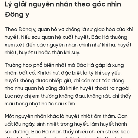
Lý giải nguyên nhân theo góc nhìn
Đông y
Theo Đông y, quan hệ vợ chồng là sự giao hòa của khí
huyết. Nếu sau quan hệ xuất huyết, Bác Hà thường
xem xét đến các nguyên nhân chính như khí hư, huyết
nhiệt, huyết ứ hoặc thận khí suy.
Trường hợp phổ biến nhất mà Bác Hà gặp là xung
nhâm bất cố. Khi khí hư, đặc biệt là tỳ khí suy yếu,
huyết không được nhiếp giữ, chỉ cần một tác động
nhẹ như quan hệ cũng đủ khiến huyết thoát ra ngoài.
Lúc này chị em thường không đau, không rát, chỉ thấy
máu hồng nhạt hoặc nâu sẫm.
Một nguyên nhân khác là huyết nhiệt âm thầm. Can
uất lâu ngày, sinh nhiệt trong huyết, làm huyết hành
sai đường. Bác Hà nhận thấy nhiều chị em stress kéo