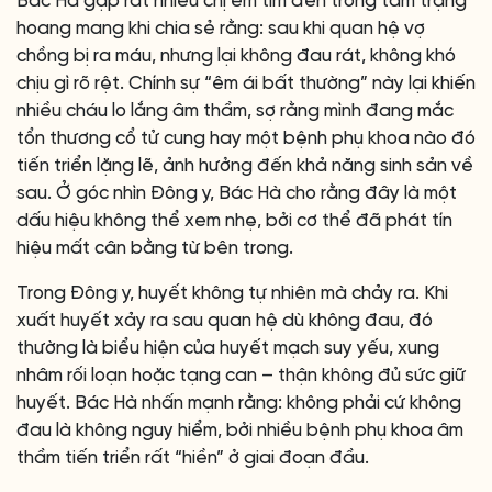
Bác Hà gặp rất nhiều chị em tìm đến trong tâm trạng
hoang mang khi chia sẻ rằng: sau khi quan hệ vợ
chồng bị ra máu, nhưng lại không đau rát, không khó
chịu gì rõ rệt. Chính sự “êm ái bất thường” này lại khiến
nhiều cháu lo lắng âm thầm, sợ rằng mình đang mắc
tổn thương cổ tử cung hay một bệnh phụ khoa nào đó
tiến triển lặng lẽ, ảnh hưởng đến khả năng sinh sản về
sau. Ở góc nhìn Đông y, Bác Hà cho rằng đây là một
dấu hiệu không thể xem nhẹ, bởi cơ thể đã phát tín
hiệu mất cân bằng từ bên trong.
Trong Đông y, huyết không tự nhiên mà chảy ra. Khi
xuất huyết xảy ra sau quan hệ dù không đau, đó
thường là biểu hiện của huyết mạch suy yếu, xung
nhâm rối loạn hoặc tạng can – thận không đủ sức giữ
huyết. Bác Hà nhấn mạnh rằng: không phải cứ không
đau là không nguy hiểm, bởi nhiều bệnh phụ khoa âm
thầm tiến triển rất “hiền” ở giai đoạn đầu.