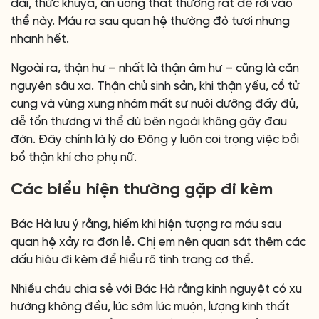
dài, thức khuya, ăn uống thất thường rất dễ rơi vào
thể này. Máu ra sau quan hệ thường đỏ tươi nhưng
nhanh hết.
Ngoài ra, thận hư – nhất là thận âm hư – cũng là căn
nguyên sâu xa. Thận chủ sinh sản, khi thận yếu, cổ tử
cung và vùng xung nhâm mất sự nuôi dưỡng đầy đủ,
dễ tổn thương vi thể dù bên ngoài không gây đau
đớn. Đây chính là lý do Đông y luôn coi trọng việc bồi
bổ thận khí cho phụ nữ.
Các biểu hiện thường gặp đi kèm
Bác Hà lưu ý rằng, hiếm khi hiện tượng ra máu sau
quan hệ xảy ra đơn lẻ. Chị em nên quan sát thêm các
dấu hiệu đi kèm để hiểu rõ tình trạng cơ thể.
Nhiều cháu chia sẻ với Bác Hà rằng kinh nguyệt có xu
hướng không đều, lúc sớm lúc muộn, lượng kinh thất