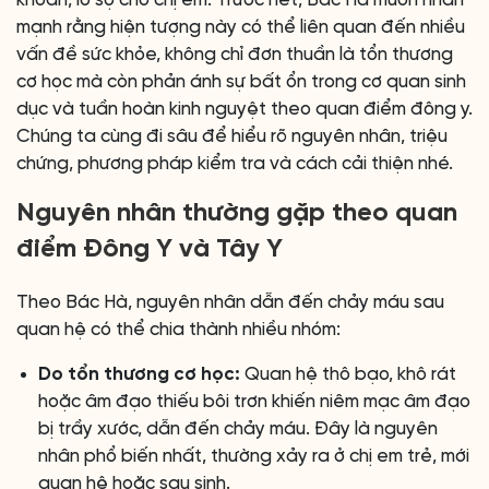
khoăn, lo sợ cho chị em. Trước hết, Bác Hà muốn nhấn
mạnh rằng hiện tượng này có thể liên quan đến nhiều
vấn đề sức khỏe, không chỉ đơn thuần là tổn thương
cơ học mà còn phản ánh sự bất ổn trong cơ quan sinh
dục và tuần hoàn kinh nguyệt theo quan điểm đông y.
Chúng ta cùng đi sâu để hiểu rõ nguyên nhân, triệu
chứng, phương pháp kiểm tra và cách cải thiện nhé.
Nguyên nhân thường gặp theo quan
điểm Đông Y và Tây Y
Theo Bác Hà, nguyên nhân dẫn đến chảy máu sau
quan hệ có thể chia thành nhiều nhóm:
Do tổn thương cơ học:
Quan hệ thô bạo, khô rát
hoặc âm đạo thiếu bôi trơn khiến niêm mạc âm đạo
bị trầy xước, dẫn đến chảy máu. Đây là nguyên
nhân phổ biến nhất, thường xảy ra ở chị em trẻ, mới
quan hệ hoặc sau sinh.