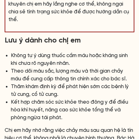
khuyên chị em hãy lắng nghe cơ thể, không ngại
chia sẻ tình trạng sức khỏe để được hướng dẫn cụ
thể.
Lưu ý dành cho chị em
Không tự ý dùng thuốc cầm máu hoặc kháng sinh
khi chưa rõ nguyên nhân.
Theo dõi màu sắc, lượng máu và thời gian chảy
máu để cung cấp thông tin chính xác cho bác sĩ.
Thăm khám định kỳ để phát hiện sớm các bệnh lý
tử cung, cổ tử cung.
Kết hợp chăm sóc sức khỏe theo đông y để điều
hòa khí huyết, nâng cao sức khỏe tổng thể và
phòng ngừa tái phát.
Chị em hãy nhớ rằng việc chảy máu sau quan hệ là tín
hiệu cơ thể, không phải là chuyện bình thường. Bác Hà