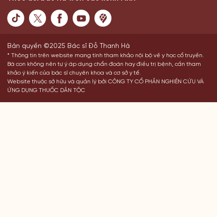
Bản quyền ©2025 Bác sĩ Đỗ Thanh Hà
* Thông tin trên website mang tính tham khảo nội bộ về y học cổ truyền.
Bà con không nên tự ý áp dụng chẩn đoán hay điều trị bệnh, cần tham
khảo ý kiến của bác sĩ chuyên khoa và cơ sở y tế.
Website thuộc sở hữu và quản lý bởi CÔNG TY CỔ PHẦN NGHIÊN CỨU VÀ
ỨNG DỤNG THUỐC DÂN TỘC