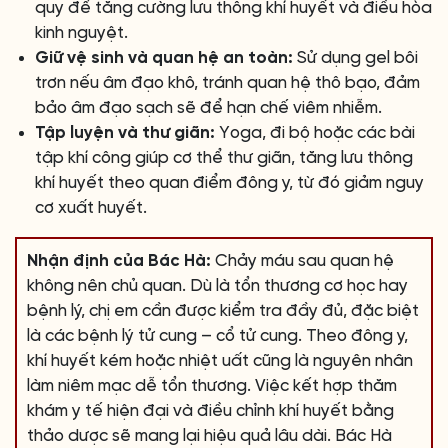
quy để tăng cường lưu thông khí huyết và điều hòa
kinh nguyệt.
Giữ vệ sinh và quan hệ an toàn:
Sử dụng gel bôi
trơn nếu âm đạo khô, tránh quan hệ thô bạo, đảm
bảo âm đạo sạch sẽ để hạn chế viêm nhiễm.
Tập luyện và thư giãn:
Yoga, đi bộ hoặc các bài
tập khí công giúp cơ thể thư giãn, tăng lưu thông
khí huyết theo quan điểm đông y, từ đó giảm nguy
cơ xuất huyết.
Nhận định của Bác Hà:
Chảy máu sau quan hệ
không nên chủ quan. Dù là tổn thương cơ học hay
bệnh lý, chị em cần được kiểm tra đầy đủ, đặc biệt
là các bệnh lý tử cung – cổ tử cung. Theo đông y,
khí huyết kém hoặc nhiệt uất cũng là nguyên nhân
làm niêm mạc dễ tổn thương. Việc kết hợp thăm
khám y tế hiện đại và điều chỉnh khí huyết bằng
thảo dược sẽ mang lại hiệu quả lâu dài. Bác Hà