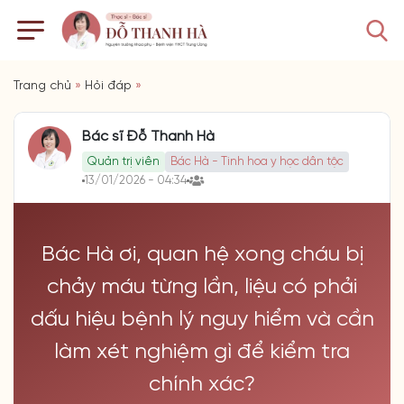
Trang chủ
»
Hỏi đáp
»
Bác sĩ Đỗ Thanh Hà
Quản trị viên
Bác Hà - Tinh hoa y học dân tộc
13/01/2026 - 04:34
Bác Hà ơi, quan hệ xong cháu bị
chảy máu từng lần, liệu có phải
dấu hiệu bệnh lý nguy hiểm và cần
làm xét nghiệm gì để kiểm tra
chính xác?