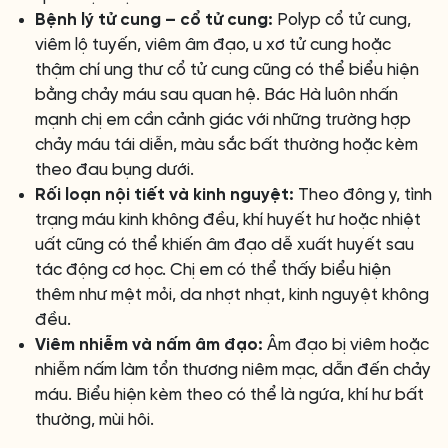
Bệnh lý tử cung – cổ tử cung:
Polyp cổ tử cung,
viêm lộ tuyến, viêm âm đạo, u xơ tử cung hoặc
thậm chí ung thư cổ tử cung cũng có thể biểu hiện
bằng chảy máu sau quan hệ. Bác Hà luôn nhấn
mạnh chị em cần cảnh giác với những trường hợp
chảy máu tái diễn, màu sắc bất thường hoặc kèm
theo đau bụng dưới.
Rối loạn nội tiết và kinh nguyệt:
Theo đông y, tình
trạng máu kinh không đều, khí huyết hư hoặc nhiệt
uất cũng có thể khiến âm đạo dễ xuất huyết sau
tác động cơ học. Chị em có thể thấy biểu hiện
thêm như mệt mỏi, da nhợt nhạt, kinh nguyệt không
đều.
Viêm nhiễm và nấm âm đạo:
Âm đạo bị viêm hoặc
nhiễm nấm làm tổn thương niêm mạc, dẫn đến chảy
máu. Biểu hiện kèm theo có thể là ngứa, khí hư bất
thường, mùi hôi.