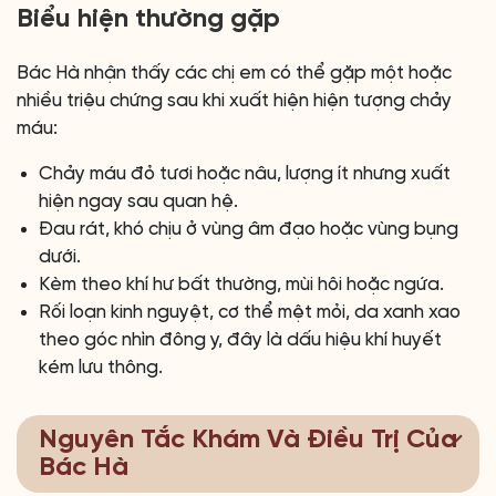
Biểu hiện thường gặp
Bác Hà nhận thấy các chị em có thể gặp một hoặc
nhiều triệu chứng sau khi xuất hiện hiện tượng chảy
máu:
Chảy máu đỏ tươi hoặc nâu, lượng ít nhưng xuất
hiện ngay sau quan hệ.
Đau rát, khó chịu ở vùng âm đạo hoặc vùng bụng
dưới.
Kèm theo khí hư bất thường, mùi hôi hoặc ngứa.
Rối loạn kinh nguyệt, cơ thể mệt mỏi, da xanh xao
theo góc nhìn đông y, đây là dấu hiệu khí huyết
kém lưu thông.
Nguyên Tắc Khám Và Điều Trị Của
Bác Hà