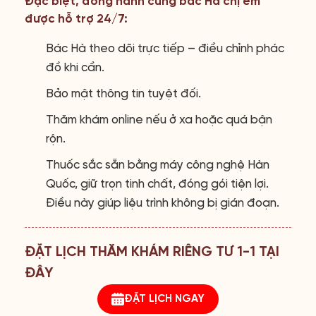
Đặc biệt, đồng hành cùng bác Hà chị em
được hỗ trợ 24/7:
Bác Hà theo dõi trực tiếp – điều chỉnh phác
đồ khi cần.
Bảo mật thông tin tuyệt đối.
Thăm khám online nếu ở xa hoặc quá bận
rộn.
Thuốc sắc sẵn bằng máy công nghệ Hàn
Quốc, giữ trọn tinh chất, đóng gói tiện lợi.
Điều này giúp liệu trình không bị gián đoạn.
ĐẶT LỊCH THĂM KHÁM RIÊNG TƯ 1-1 TẠI
ĐÂY
ĐẶT LỊCH NGAY