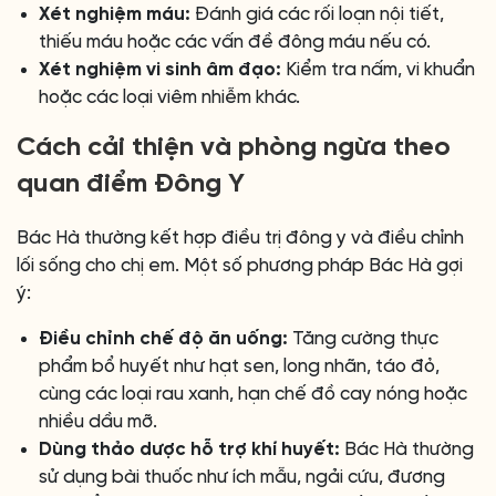
Xét nghiệm máu:
Đánh giá các rối loạn nội tiết,
thiếu máu hoặc các vấn đề đông máu nếu có.
Xét nghiệm vi sinh âm đạo:
Kiểm tra nấm, vi khuẩn
hoặc các loại viêm nhiễm khác.
Cách cải thiện và phòng ngừa theo
quan điểm Đông Y
Bác Hà thường kết hợp điều trị đông y và điều chỉnh
lối sống cho chị em. Một số phương pháp Bác Hà gợi
ý:
Điều chỉnh chế độ ăn uống:
Tăng cường thực
phẩm bổ huyết như hạt sen, long nhãn, táo đỏ,
cùng các loại rau xanh, hạn chế đồ cay nóng hoặc
nhiều dầu mỡ.
Dùng thảo dược hỗ trợ khí huyết:
Bác Hà thường
sử dụng bài thuốc như ích mẫu, ngải cứu, đương