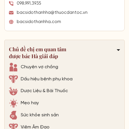
098.991.3935
bacsidothanhha@thuocdantoc.vn
bacsidothanhha.com
Chủ đề chị em quan tâm
được bác Hà giải đáp
Chuyện vợ chồng
Dấu hiệu bệnh phụ khoa
Dược Liệu & Bài Thuốc
Mẹo hay
Sức khỏe sinh sản
Viêm Âm Đạo