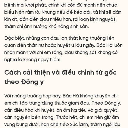
bệnh mới khởi phát, chính khí còn đủ mạnh nên chưa
biểu hiện rầm rộ. Nhưng nếu để kéo dài, tà khí sẽ dần
lấn át, dẫn đến đau nhiều hơn, rối loạn kinh nguyệt,
thậm chí ảnh hưởng khả năng sinh sản.
Đặc biệt, những cơn đau lan thắt lưng thường liên
quan đến thận hư hoặc huyết ứ lâu ngày. Bác Hà luôn
nhấn mạnh với chị em rằng, đau không sốt không có
nghĩa là không nguy hiểm.
Cách cải thiện và điều chỉnh từ gốc
theo Đông y
Với những trường hợp này, Bác Hà không khuyên chị
em chỉ tập trung dùng thuốc giảm đau. Theo Đông y,
cần điều hòa khí huyết, ôn ấm hạ tiêu và giải quyết
căn nguyên bên trong. Trước hết, chị em nên giữ ấm
vùng bụng dưới, hạn chế tiếp xúc lạnh, tránh ngồi lâu