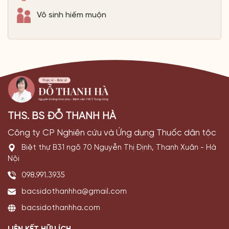
Vô sinh hiếm muộn
THS. BS ĐỖ THANH HÀ
Công ty CP Nghiên cứu và Ứng dụng Thuốc dân tộc
Biệt thự B31 ngõ 70 Nguyễn Thị Định, Thanh Xuân - Hà
Nội
098.991.3935
bacsidothanhha@gmail.com
bacsidothanhha.com