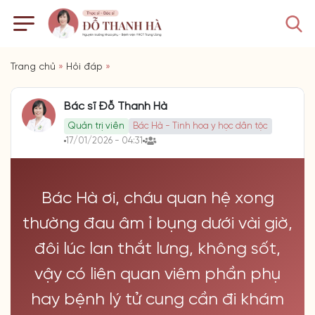
Trang chủ
»
Hỏi đáp
»
Bác sĩ Đỗ Thanh Hà
Quản trị viên
Bác Hà - Tinh hoa y học dân tộc
17/01/2026 - 04:31
Bác Hà ơi, cháu quan hệ xong
thường đau âm ỉ bụng dưới vài giờ,
đôi lúc lan thắt lưng, không sốt,
vậy có liên quan viêm phần phụ
hay bệnh lý tử cung cần đi khám