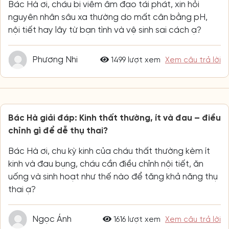
Bác Hà ơi, cháu bị viêm âm đạo tái phát, xin hỏi
nguyên nhân sâu xa thường do mất cân bằng pH,
nội tiết hay lây từ bạn tình và vệ sinh sai cách ạ?
Phương Nhi
1499 lượt xem
Xem câu trả lời
Bác Hà giải đáp: Kinh thất thường, ít và đau – điều
chỉnh gì để dễ thụ thai?
Bác Hà ơi, chu kỳ kinh của cháu thất thường kèm ít
kinh và đau bụng, cháu cần điều chỉnh nội tiết, ăn
uống và sinh hoạt như thế nào để tăng khả năng thụ
thai ạ?
Ngọc Ánh
1616 lượt xem
Xem câu trả lời