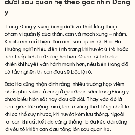
dưới sau quan hệ theo góc nhìn Đông
y
Trong Đông y, vùng bụng dưới và thắt lưng thuộc
phạm vi quản lý của thận, can và mạch xung – nhâm.
Khi chị em xuất hiện đau âm ỉ sau quan hệ, Bác Hà
thường nghĩ nhiều đến tình trạng khí huyết ứ trệ hoặc
hàn thấp tích tụ ở vùng hạ tiêu. Quan hệ tình dục
khiến khí huyết vận hành mạnh hơn, nếu bên trong đã
có tắc nghẽn thì cơn đau sẽ bộc lộ rõ.
Bác Hà cũng nhận định rằng, nhiều trường hợp viêm
phần phụ, viêm tử cung ở giai đoạn sớm trong Đông y
chưa biểu hiện sốt hay đau dữ dội. Thay vào đó là
cảm giác tức nặng, âm ỉ, lan ra vùng thắt lưng, nhất là
khi cơ thể suy nhược, khí huyết kém lưu thông. Ngoài
ra, can khí uất kết do căng thẳng, lo âu kéo dài cũng
là yếu tố khiến cơn đau tăng lên sau quan hệ.