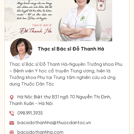
Thạc sĩ Bác sĩ Đỗ Thanh Hà
Thạc sĩ Bác sĩ Đỗ Thanh Hà-Nguyên Trưởng khoa Phụ
– Bệnh viện Y học cổ truyền Trung ương, hiện là
Trưởng khoa Phụ tại Trung tâm nghiên cứu và ứng
dụng Thuốc Dân Tộc
Hà Nội: Biệt thự B31 ngõ 70 Nguyễn Thị Định,
Thanh Xuân - Hà Nội
098.991.3935
bacsidothanhha@thuocdantoc.vn
bacsidothanhha.com