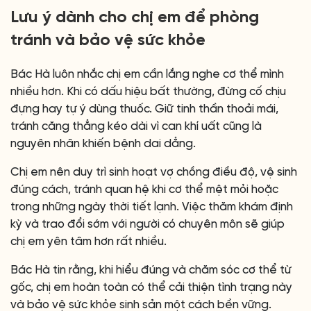
Lưu ý dành cho chị em để phòng
tránh và bảo vệ sức khỏe
Bác Hà luôn nhắc chị em cần lắng nghe cơ thể mình
nhiều hơn. Khi có dấu hiệu bất thường, đừng cố chịu
đựng hay tự ý dùng thuốc. Giữ tinh thần thoải mái,
tránh căng thẳng kéo dài vì can khí uất cũng là
nguyên nhân khiến bệnh dai dẳng.
Chị em nên duy trì sinh hoạt vợ chồng điều độ, vệ sinh
đúng cách, tránh quan hệ khi cơ thể mệt mỏi hoặc
trong những ngày thời tiết lạnh. Việc thăm khám định
kỳ và trao đổi sớm với người có chuyên môn sẽ giúp
chị em yên tâm hơn rất nhiều.
Bác Hà tin rằng, khi hiểu đúng và chăm sóc cơ thể từ
gốc, chị em hoàn toàn có thể cải thiện tình trạng này
và bảo vệ sức khỏe sinh sản một cách bền vững.