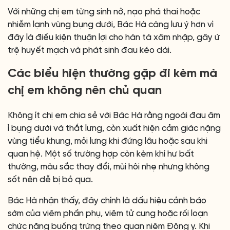
Với những chị em từng sinh nở, nạo phá thai hoặc
nhiễm lạnh vùng bụng dưới, Bác Hà càng lưu ý hơn vì
đây là điều kiện thuận lợi cho hàn tà xâm nhập, gây ứ
trệ huyết mạch và phát sinh đau kéo dài.
Các biểu hiện thường gặp đi kèm mà
chị em không nên chủ quan
Không ít chị em chia sẻ với Bác Hà rằng ngoài đau âm
ỉ bụng dưới và thắt lưng, còn xuất hiện cảm giác nặng
vùng tiểu khung, mỏi lưng khi đứng lâu hoặc sau khi
quan hệ. Một số trường hợp còn kèm khí hư bất
thường, màu sắc thay đổi, mùi hôi nhẹ nhưng không
sốt nên dễ bị bỏ qua.
Bác Hà nhận thấy, đây chính là dấu hiệu cảnh báo
sớm của viêm phần phụ, viêm tử cung hoặc rối loạn
chức năng buồng trứng theo quan niệm Đông y. Khi