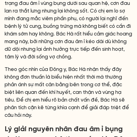
trạng đau âm ỉ vùng bụng dưới sau quan hệ, cơn đau
lan ra thắt lưng nhưng lại không sốt. Có chị em lo sợ
mình đang mắc viêm phần phụ, có người lại nghĩ đến
bệnh lý tử cung, buồng trứng mà không biết có cần đi
khám sớm hay không. Bác Hà rất hiểu cảm giác hoang
mang này, bởi những cơn đau âm ỉ kéo dài dù không
dữ dội nhưng lại ảnh hưởng trực tiếp đến sinh hoạt,
tâm lý và đời sống vợ chồng.
Theo góc nhìn của Đông y, Bác Hà nhận thấy đây
không đơn thuần là biểu hiện nhất thời mà thường
phản ánh sự mất cân bằng bên trong cơ thể, đặc
biệt liên quan đến khí huyết, can thận và vùng hạ
tiêu. Để chị em hiểu rõ bản chất vấn đề, Bác Hà sẽ
phân tích cặn kẽ từng khía cạnh để giải đáp triệt để
câu hỏi này.
Lý giải nguyên nhân đau âm ỉ bụng