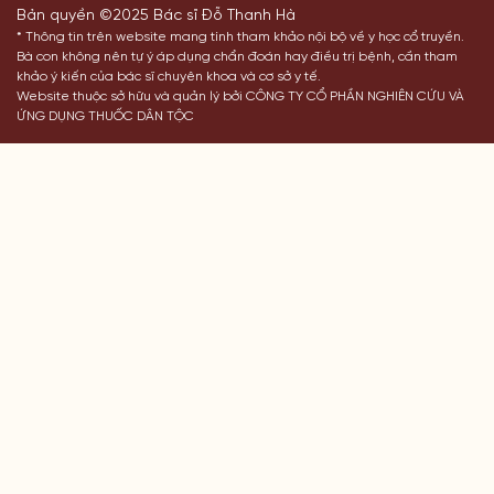
Bản quyền ©2025 Bác sĩ Đỗ Thanh Hà
* Thông tin trên website mang tính tham khảo nội bộ về y học cổ truyền.
Bà con không nên tự ý áp dụng chẩn đoán hay điều trị bệnh, cần tham
khảo ý kiến của bác sĩ chuyên khoa và cơ sở y tế.
Website thuộc sở hữu và quản lý bởi CÔNG TY CỔ PHẦN NGHIÊN CỨU VÀ
ỨNG DỤNG THUỐC DÂN TỘC