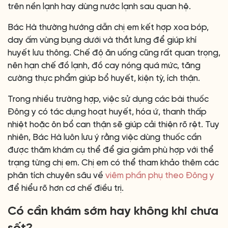
trên nền lạnh hay dùng nước lạnh sau quan hệ.
Bác Hà thường hướng dẫn chị em kết hợp xoa bóp,
day ấm vùng bụng dưới và thắt lưng để giúp khí
huyết lưu thông. Chế độ ăn uống cũng rất quan trọng,
nên hạn chế đồ lạnh, đồ cay nóng quá mức, tăng
cường thực phẩm giúp bổ huyết, kiện tỳ, ích thận.
Trong nhiều trường hợp, việc sử dụng các bài thuốc
Đông y có tác dụng hoạt huyết, hóa ứ, thanh thấp
nhiệt hoặc ôn bổ can thận sẽ giúp cải thiện rõ rệt. Tuy
nhiên, Bác Hà luôn lưu ý rằng việc dùng thuốc cần
được thăm khám cụ thể để gia giảm phù hợp với thể
trạng từng chị em. Chị em có thể tham khảo thêm các
phân tích chuyên sâu về
viêm phần phụ theo Đông y
để hiểu rõ hơn cơ chế điều trị.
Có cần khám sớm hay không khi chưa