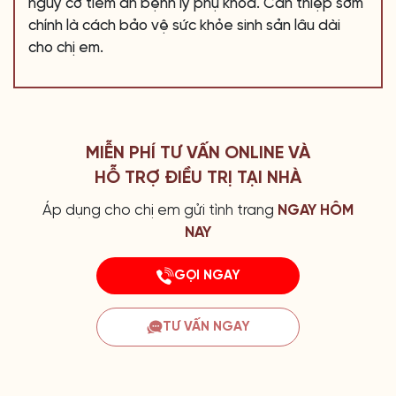
nguy cơ tiềm ẩn bệnh lý phụ khoa. Can thiệp sớm
chính là cách bảo vệ sức khỏe sinh sản lâu dài
cho chị em.
MIỄN PHÍ TƯ VẤN ONLINE VÀ
HỖ TRỢ ĐIỀU TRỊ TẠI NHÀ
Áp dụng cho chị em gửi tình trang
NGAY HÔM
NAY
GỌI NGAY
TƯ VẤN NGAY