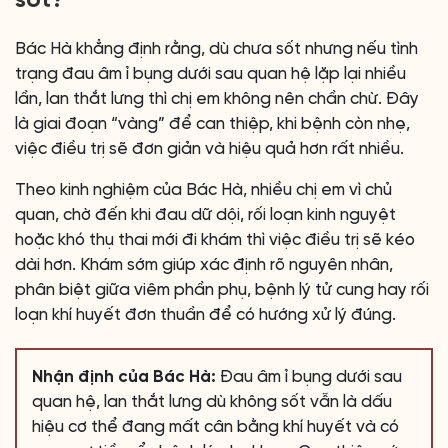
sốt?
Bác Hà khẳng định rằng, dù chưa sốt nhưng nếu tình
trạng đau âm ỉ bụng dưới sau quan hệ lặp lại nhiều
lần, lan thắt lưng thì chị em không nên chần chừ. Đây
là giai đoạn “vàng” để can thiệp, khi bệnh còn nhẹ,
việc điều trị sẽ đơn giản và hiệu quả hơn rất nhiều.
Theo kinh nghiệm của Bác Hà, nhiều chị em vì chủ
quan, chờ đến khi đau dữ dội, rối loạn kinh nguyệt
hoặc khó thụ thai mới đi khám thì việc điều trị sẽ kéo
dài hơn. Khám sớm giúp xác định rõ nguyên nhân,
phân biệt giữa viêm phần phụ, bệnh lý tử cung hay rối
loạn khí huyết đơn thuần để có hướng xử lý đúng.
Nhận định của Bác Hà:
Đau âm ỉ bụng dưới sau
quan hệ, lan thắt lưng dù không sốt vẫn là dấu
hiệu cơ thể đang mất cân bằng khí huyết và có