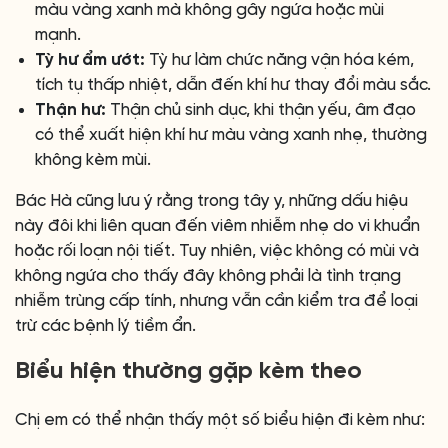
màu vàng xanh mà không gây ngứa hoặc mùi
mạnh.
Tỳ hư ẩm ướt:
Tỳ hư làm chức năng vận hóa kém,
tích tụ thấp nhiệt, dẫn đến khí hư thay đổi màu sắc.
Thận hư:
Thận chủ sinh dục, khi thận yếu, âm đạo
có thể xuất hiện khí hư màu vàng xanh nhẹ, thường
không kèm mùi.
Bác Hà cũng lưu ý rằng trong tây y, những dấu hiệu
này đôi khi liên quan đến viêm nhiễm nhẹ do vi khuẩn
hoặc rối loạn nội tiết. Tuy nhiên, việc không có mùi và
không ngứa cho thấy đây không phải là tình trạng
nhiễm trùng cấp tính, nhưng vẫn cần kiểm tra để loại
trừ các bệnh lý tiềm ẩn.
Biểu hiện thường gặp kèm theo
Chị em có thể nhận thấy một số biểu hiện đi kèm như: