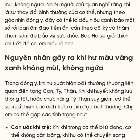
mùi, không ngứa. Nhiều người chủ quan nghĩ rằng chỉ
là sự thay đổi bình thường của cơ thể, nhưng theo
góc nhìn đông y, đây có thể là dấu hiệu cảnh báo một
số rối loạn âm đạo tiềm ẩn, cần theo dõi kỹ và thăm
khám sớm để bảo vệ sức khỏe. Bác Hà sẽ giải thích
chi tiết để chị em hiểu rõ hơn.
Nguyên nhân gây ra khí hư màu vàng
xanh không mùi, không ngứa
Trong đông y, khí hư xuất hiện bất thường thường liên
quan đến tạng Can, Tỳ, Thận. Khi khí huyết không lưu
thông tốt, hoặc chức năng Tỳ Thận suy giảm, cơ thể
sẽ xuất hiện các dịch tiết ra âm đạo bất thường. Chị
em có thể gặp các tình trạng như:
Can uất khí trệ:
Khi khí trong cơ thể bị ứ đọng, cơ
thể không cân bằng, khí hư có thể chuyển sang