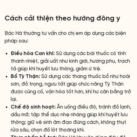
Cách cải thiện theo hướng đông y
Bác Hà thường tư vấn cho chị em áp dụng các biện
pháp sau:
Điều hòa Can khí:
Sử dụng các bài thuốc có tính
thanh nhiệt, giải uất như kinh giới, hương phụ, trạch
tả giúp khí huyết lưu thông, giảm ứ trệ.
Bổ Tỳ Thận:
Sử dụng các thang thuốc bổ như hoài
sơn, đỗ trọng, ngưu tất giúp chức năng Tỳ Thận
được củng cố, vận hóa tốt hơn, khí hư cân bằng trở
lại.
Chế độ sinh hoạt:
Ăn uống điều độ, tránh đồ lạnh,
dầu mỡ; tập thể dục nhẹ nhàng giúp khí huyết lưu
thông; giữ vệ sinh âm đạo đúng cách, không thụt
rửa sâu, chọn đồ lót thoáng khí.