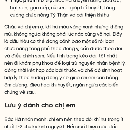
Thực phẩm hỗ trợ:
Bác Hà khuyên dùng đậu đỏ,
hạt sen, gạo nếp, củ sen… giúp bổ huyết, tăng
cường chức năng Tỳ Thận và cải thiện khí hư.
Cháu và chị em ạ, khí hư màu vàng xanh nhưng không
mùi, không ngứa không phải lúc nào cũng vô hại. Đây
là dấu hiệu cơ thể đang cảnh báo một số rối loạn
chức năng tạng phủ theo đông y, cần được theo dõi
và điều chỉnh sớm. Nếu tình trạng kéo dài, tốt nhất
nên đi khám phụ khoa để loại trừ nguyên nhân bệnh lý,
đồng thời kết hợp các bài thuốc và chế độ sinh hoạt
hợp lý theo hướng đông y sẽ giúp chị em cân bằng
âm dương, điều hòa khí huyết, ngăn ngừa các biến
chứng về sau.
Lưu ý dành cho chị em
Bác Hà nhấn mạnh, chị em nên theo dõi khí hư trong ít
nhất 1-2 chu kỳ kinh nguyệt. Nếu xuất hiện các dấu