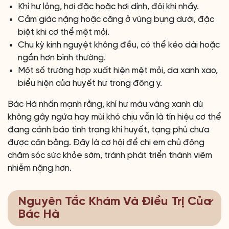
Khí hư lỏng, hơi đặc hoặc hơi dính, đôi khi nhầy.
Cảm giác nặng hoặc căng ở vùng bụng dưới, đặc
biệt khi cơ thể mệt mỏi.
Chu kỳ kinh nguyệt không đều, có thể kéo dài hoặc
ngắn hơn bình thường.
Một số trường hợp xuất hiện mệt mỏi, da xanh xao,
biểu hiện của huyết hư trong đông y.
Bác Hà nhấn mạnh rằng, khí hư màu vàng xanh dù
không gây ngứa hay mùi khó chịu vẫn là tín hiệu cơ thể
đang cảnh báo tình trạng khí huyết, tạng phủ chưa
được cân bằng. Đây là cơ hội để chị em chủ động
chăm sóc sức khỏe sớm, tránh phát triển thành viêm
nhiễm nặng hơn.
Nguyên Tắc Khám Và Điều Trị Của
Bác Hà