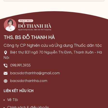
THS. BS ĐỖ THANH HÀ
Công ty CP Nghiên cứu và Ứng dụng Thuốc dân tộc
Biệt thự B31 ngõ 70 Nguyễn Thị Định, Thanh Xuân - Hà
Nội
098.991.3935
bacsidothanhha@gmail.com
bacsidothanhha.com
LIÊN KẾT HỮU ÍCH
Về Tôi
Chính sách & điều khoản