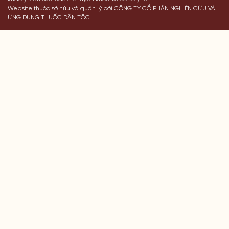
Website thuộc sở hữu và quản lý bởi CÔNG TY CỔ PHẦN NGHIÊN CỨU VÀ
ỨNG DỤNG THUỐC DÂN TỘC