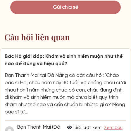
Câu hỏi liên quan
Bác Hà giải đáp: Khám vô sinh hiếm muộn như thế
nào để đúng và hiệu quả?
Bạn Thanh Mai tại Đà Nẵng có đặt câu hỏi: "Chào
bác sĩ Hà, cháu năm nay 30 tuổi, vợ chồng cháu cưới
nhau hơn 1 năm nhưng chưa có con, cháu đang định
đi khám vô sinh hiếm muộn mà chưa biết quy trình
khám như thế nào và cần chuẩn bị những gì ạ? Mong
bác sĩ tư...
Bạn Thanh Mai (Đà
1365 lượt xem
Xem câu