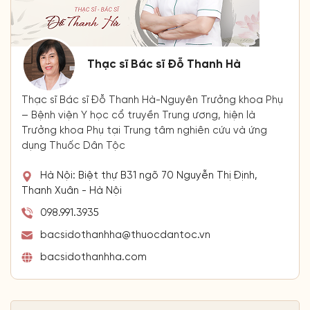
Thạc sĩ Bác sĩ Đỗ Thanh Hà
Thạc sĩ Bác sĩ Đỗ Thanh Hà-Nguyên Trưởng khoa Phụ
– Bệnh viện Y học cổ truyền Trung ương, hiện là
Trưởng khoa Phụ tại Trung tâm nghiên cứu và ứng
dụng Thuốc Dân Tộc
Hà Nội: Biệt thự B31 ngõ 70 Nguyễn Thị Định,
Thanh Xuân - Hà Nội
098.991.3935
bacsidothanhha@thuocdantoc.vn
bacsidothanhha.com