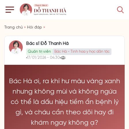
Trang chủ
»
Hỏi đáp
»
Bác sĩ Đỗ Thanh Hà
Quản trị viên
Bác Hà - Tinh hoa y học dân tộc
17/01/2026 - 04:30
Bác Hà ơi, ra khí hư màu vàng xanh
nhưng không mùi và không ngứa
có thể là dấu hiệu tiềm ẩn bệnh lý
gì, và cháu cần theo dõi hay đi
khám ngay không ạ?