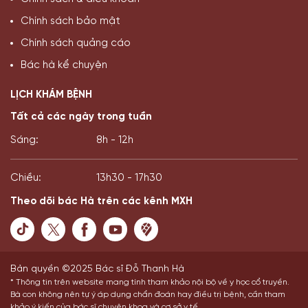
Chính sách bảo mật
Chính sách quảng cáo
Bác hà kể chuyện
LỊCH KHÁM BỆNH
Tất cả các ngày trong tuần
Sáng:
8h - 12h
Chiều:
13h30 - 17h30
Theo dõi bác Hà trên các kênh MXH
Bản quyền ©2025 Bác sĩ Đỗ Thanh Hà
* Thông tin trên website mang tính tham khảo nội bộ về y học cổ truyền.
Bà con không nên tự ý áp dụng chẩn đoán hay điều trị bệnh, cần tham
khảo ý kiến của bác sĩ chuyên khoa và cơ sở y tế.