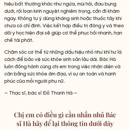
hiệu bất thường khác như ngứa, mùi hôi, đau bụng
dưới, rối loạn kinh nguyệt nghiêm trọng, cần đi khám
ngay. Không tự ý dùng kháng sinh hoặc thuốc tây khi
chưa có chỉ định. Việc kết hợp điều trị đông y và theo
dõi y học hiện đại sẽ giúp cơ thể phục hồi nhanh, hạn
chế tái phát.
Chăm sóc cơ thể từ những dấu hiệu nhỏ như khí hư là
cách để bảo vệ sức khỏe sinh sản lâu dài. Bác Hà
luôn đồng hành cùng chị em trong việc nhận diện và
cân bằng sức khỏe âm đạo, vì sự an toàn và hạnh
phúc của mỗi người phụ nữ.
— Thạc sĩ, bác sĩ Đỗ Thanh Hà —
Chị em có điều gì cần nhắn nhủ Bác
sĩ Hà hãy để lại thông tin dưới đây