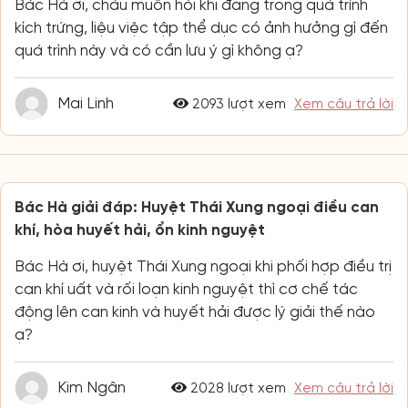
Bác Hà ơi, cháu muốn hỏi khi đang trong quá trình
kích trứng, liệu việc tập thể dục có ảnh hưởng gì đến
quá trình này và có cần lưu ý gì không ạ?
Mai Linh
2093 lượt xem
Xem câu trả lời
Bác Hà giải đáp: Huyệt Thái Xung ngoại điều can
khí, hòa huyết hải, ổn kinh nguyệt
Bác Hà ơi, huyệt Thái Xung ngoại khi phối hợp điều trị
can khí uất và rối loạn kinh nguyệt thì cơ chế tác
động lên can kinh và huyết hải được lý giải thế nào
ạ?
Kim Ngân
2028 lượt xem
Xem câu trả lời