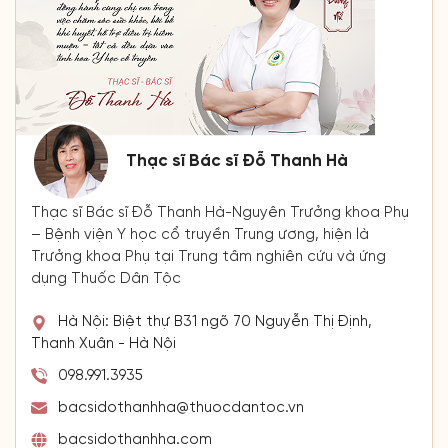
Thạc sĩ Bác sĩ Đỗ Thanh Hà
Thạc sĩ Bác sĩ Đỗ Thanh Hà-Nguyên Trưởng khoa Phụ
– Bệnh viện Y học cổ truyền Trung ương, hiện là
Trưởng khoa Phụ tại Trung tâm nghiên cứu và ứng
dụng Thuốc Dân Tộc
Hà Nội: Biệt thự B31 ngõ 70 Nguyễn Thị Định,
Thanh Xuân - Hà Nội
098.991.3935
bacsidothanhha@thuocdantoc.vn
bacsidothanhha.com