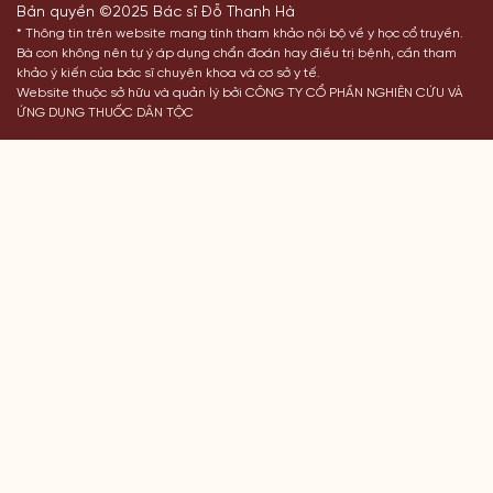
Bản quyền ©2025 Bác sĩ Đỗ Thanh Hà
* Thông tin trên website mang tính tham khảo nội bộ về y học cổ truyền.
Bà con không nên tự ý áp dụng chẩn đoán hay điều trị bệnh, cần tham
khảo ý kiến của bác sĩ chuyên khoa và cơ sở y tế.
Website thuộc sở hữu và quản lý bởi CÔNG TY CỔ PHẦN NGHIÊN CỨU VÀ
ỨNG DỤNG THUỐC DÂN TỘC