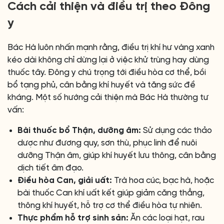
Cách cải thiện và điều trị theo Đông
y
Bác Hà luôn nhấn mạnh rằng, điều trị khí hư vàng xanh
kéo dài không chỉ dừng lại ở việc khử trùng hay dùng
thuốc tây. Đông y chú trọng tới điều hòa cơ thể, bồi
bổ tạng phủ, cân bằng khí huyết và tăng sức đề
kháng. Một số hướng cải thiện mà Bác Hà thường tư
vấn:
Bài thuốc bổ Thận, dưỡng âm:
Sử dụng các thảo
dược như đương quy, sơn thù, phục linh để nuôi
dưỡng Thận âm, giúp khí huyết lưu thông, cân bằng
dịch tiết âm đạo.
Điều hòa Can, giải uất:
Trà hoa cúc, bạc hà, hoặc
bài thuốc Can khí uất kết giúp giảm căng thẳng,
thông khí huyết, hỗ trợ cơ thể điều hòa tự nhiên.
Thực phẩm hỗ trợ sinh sản:
Ăn các loại hạt, rau