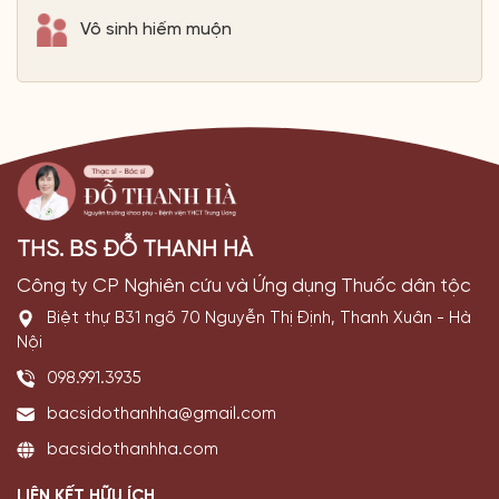
Vô sinh hiếm muộn
THS. BS ĐỖ THANH HÀ
Công ty CP Nghiên cứu và Ứng dụng Thuốc dân tộc
Biệt thự B31 ngõ 70 Nguyễn Thị Định, Thanh Xuân - Hà
Nội
098.991.3935
bacsidothanhha@gmail.com
bacsidothanhha.com
LIÊN KẾT HỮU ÍCH