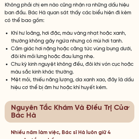
Không phải chị em nào cũng nhận ra những dấu hiệu
ban đầu. Bác Hà quan sát thấy các biểu hiện đi kèm
có thể bao gồm:
Khí hư loãng, hơi đặc, màu vàng nhạt hoặc xanh,
thường không gây ngứa nhưng có mùi hơi tanh.
Cảm giác hơi nặng hoặc căng tức vùng bụng dưới,
đôi khi mỏi lưng hoặc đau lưng nhẹ.
Chu kỳ kinh nguyệt không đều, đôi khi vón cục hoặc
màu sắc kinh khác thường.
Mệt mỏi, thiếu năng lượng, da xanh xao, đây là dấu
hiệu cơ thể bị âm hư hoặc khí huyết kém.
Nguyên Tắc Khám Và Điều Trị Của
Bác Hà
Nhiều năm làm việc, Bác sĩ Hà luôn giữ 4