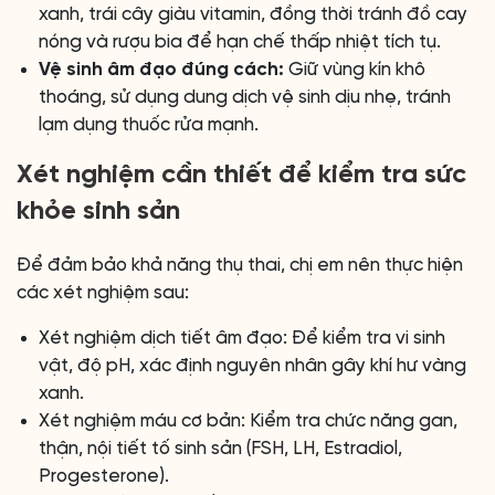
xanh, trái cây giàu vitamin, đồng thời tránh đồ cay
nóng và rượu bia để hạn chế thấp nhiệt tích tụ.
Vệ sinh âm đạo đúng cách:
Giữ vùng kín khô
thoáng, sử dụng dung dịch vệ sinh dịu nhẹ, tránh
lạm dụng thuốc rửa mạnh.
Xét nghiệm cần thiết để kiểm tra sức
khỏe sinh sản
Để đảm bảo khả năng thụ thai, chị em nên thực hiện
các xét nghiệm sau:
Xét nghiệm dịch tiết âm đạo: Để kiểm tra vi sinh
vật, độ pH, xác định nguyên nhân gây khí hư vàng
xanh.
Xét nghiệm máu cơ bản: Kiểm tra chức năng gan,
thận, nội tiết tố sinh sản (FSH, LH, Estradiol,
Progesterone).