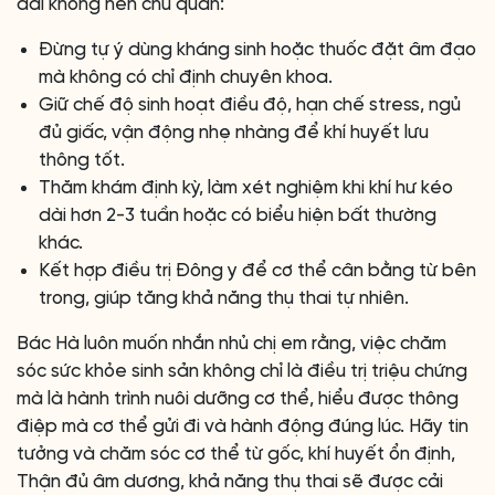
dài không nên chủ quan:
Đừng tự ý dùng kháng sinh hoặc thuốc đặt âm đạo
mà không có chỉ định chuyên khoa.
Giữ chế độ sinh hoạt điều độ, hạn chế stress, ngủ
đủ giấc, vận động nhẹ nhàng để khí huyết lưu
thông tốt.
Thăm khám định kỳ, làm xét nghiệm khi khí hư kéo
dài hơn 2-3 tuần hoặc có biểu hiện bất thường
khác.
Kết hợp điều trị Đông y để cơ thể cân bằng từ bên
trong, giúp tăng khả năng thụ thai tự nhiên.
Bác Hà luôn muốn nhắn nhủ chị em rằng, việc chăm
sóc sức khỏe sinh sản không chỉ là điều trị triệu chứng
mà là hành trình nuôi dưỡng cơ thể, hiểu được thông
điệp mà cơ thể gửi đi và hành động đúng lúc. Hãy tin
tưởng và chăm sóc cơ thể từ gốc, khí huyết ổn định,
Thận đủ âm dương, khả năng thụ thai sẽ được cải