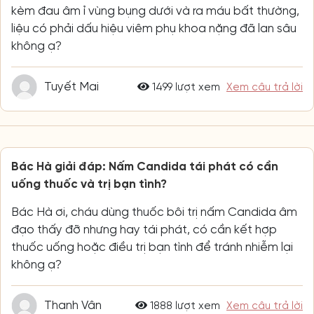
kèm đau âm ỉ vùng bụng dưới và ra máu bất thường,
liệu có phải dấu hiệu viêm phụ khoa nặng đã lan sâu
không ạ?
Tuyết Mai
1499 lượt xem
Xem câu trả lời
Bác Hà giải đáp: Nấm Candida tái phát có cần
uống thuốc và trị bạn tình?
Bác Hà ơi, cháu dùng thuốc bôi trị nấm Candida âm
đạo thấy đỡ nhưng hay tái phát, có cần kết hợp
thuốc uống hoặc điều trị bạn tình để tránh nhiễm lại
không ạ?
Thanh Vân
1888 lượt xem
Xem câu trả lời