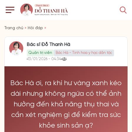
Trang chủ
»
Hỏi đáp
»
Bác sĩ Đỗ Thanh Hà
Quản trị viên
Bác Hà - Tinh hoa y học dân tộc
13/01/2026 - 04:34
Bác Hà ơi, ra khí hư vàng xanh kéo
dài nhưng không ngứa có thể ảnh
hưởng đến khả năng thụ thai và
cần xét nghiệm gì để kiểm tra sức
khỏe sinh sản ạ?