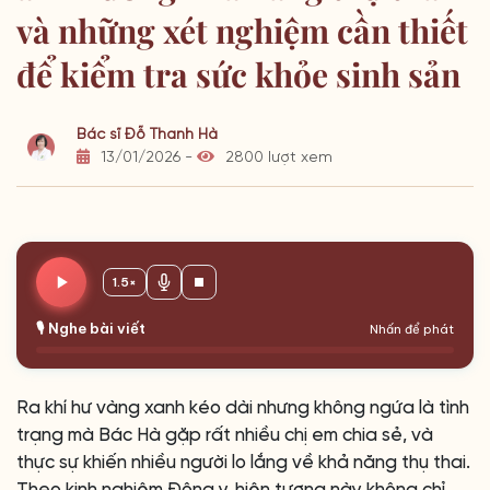
và những xét nghiệm cần thiết
để kiểm tra sức khỏe sinh sản
Bác sĩ Đỗ Thanh Hà
13/01/2026 -
2800 lượt xem
1.5×
🎙️ Nghe bài viết
Nhấn để phát
Ra khí hư vàng xanh kéo dài nhưng không ngứa là tình
trạng mà Bác Hà gặp rất nhiều chị em chia sẻ, và
thực sự khiến nhiều người lo lắng về khả năng thụ thai.