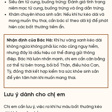
Siêu âm tử cung, buồng trứng: Đánh giá tình trạng
niêm mạc tử cung, buồng trứng và ống dẫn trứng.
Khám chuyên khoa sinh sản: Nếu khí hư kéo dài và
mong muốn thụ thai, cần bác sĩ theo dõi kỹ để phát
hiện các bất thường tiềm ẩn.
Nhận định của Bác Hà:
Khí hư vàng xanh kéo dài
không ngứa không phải lúc nào cũng nguy hiểm,
nhưng đây là dấu hiệu cơ thể đang gửi thông
điệp. Bác Hà luôn nhấn mạnh, chị em cần cân bằng
cơ thể từ bên trong, bồi bổ Thận, điều hòa Can,
Tỳ, đồng thời kết hợp kiểm tra sức khỏe sinh sản
để yên tâm hơn khi muốn mang thai.
Lưu ý dành cho chị em
Chị em cần lưu ý, việc ra khí hư màu bất thường kéo