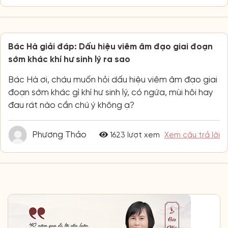
Bác Hà giải đáp: Dấu hiệu viêm âm đạo giai đoạn
sớm khác khí hư sinh lý ra sao
Bác Hà ơi, cháu muốn hỏi dấu hiệu viêm âm đạo giai
đoạn sớm khác gì khí hư sinh lý, có ngứa, mùi hôi hay
đau rát nào cần chú ý không ạ?
Phương Thảo
1623 lượt xem
Xem câu trả lời