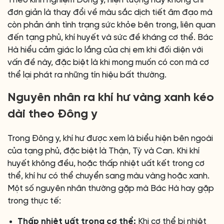
Theo kinh nghiệm Đông y, hiện tượng này không chỉ
đơn giản là thay đổi về màu sắc dịch tiết âm đạo mà
còn phản ánh tình trạng sức khỏe bên trong, liên quan
đến tạng phủ, khí huyết và sức đề kháng cơ thể. Bác
Hà hiểu cảm giác lo lắng của chị em khi đối diện với
vấn đề này, đặc biệt là khi mong muốn có con mà cơ
thể lại phát ra những tín hiệu bất thường.
Nguyên nhân ra khí hư vàng xanh kéo
dài theo Đông y
Trong Đông y, khí hư được xem là biểu hiện bên ngoài
của tạng phủ, đặc biệt là Thận, Tỳ và Can. Khi khí
huyết không đều, hoặc thấp nhiệt uất kết trong cơ
thể, khí hư có thể chuyển sang màu vàng hoặc xanh.
Một số nguyên nhân thường gặp mà Bác Hà hay gặp
trong thực tế:
Thấp nhiệt uất trong cơ thể:
Khi cơ thể bị nhiệt