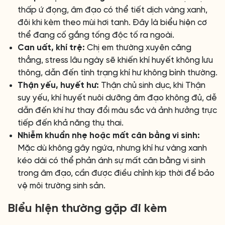
thấp ứ đọng, âm đạo có thể tiết dịch vàng xanh,
đôi khi kèm theo mùi hơi tanh. Đây là biểu hiện cơ
thể đang cố gắng tống độc tố ra ngoài.
Can uất, khí trệ:
Chị em thường xuyên căng
thẳng, stress lâu ngày sẽ khiến khí huyết không lưu
thông, dẫn đến tình trạng khí hư không bình thường.
Thận yếu, huyết hư:
Thận chủ sinh dục, khi Thận
suy yếu, khí huyết nuôi dưỡng âm đạo không đủ, dễ
dẫn đến khí hư thay đổi màu sắc và ảnh hưởng trực
tiếp đến khả năng thụ thai.
Nhiễm khuẩn nhẹ hoặc mất cân bằng vi sinh:
Mặc dù không gây ngứa, nhưng khí hư vàng xanh
kéo dài có thể phản ánh sự mất cân bằng vi sinh
trong âm đạo, cần được điều chỉnh kịp thời để bảo
vệ môi trường sinh sản.
Biểu hiện thường gặp đi kèm