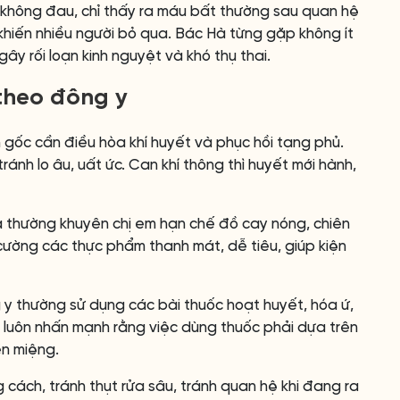
n không đau, chỉ thấy ra máu bất thường sau quan hệ
 khiến nhiều người bỏ qua. Bác Hà từng gặp không ít
ây rối loạn kinh nguyệt và khó thụ thai.
 theo đông y
 gốc cần điều hòa khí huyết và phục hồi tạng phủ.
tránh lo âu, uất ức. Can khí thông thì huyết mới hành,
 thường khuyên chị em hạn chế đồ cay nóng, chiên
g cường các thực phẩm thanh mát, dễ tiêu, giúp kiện
 y thường sử dụng các bài thuốc hoạt huyết, hóa ứ,
à luôn nhấn mạnh rằng việc dùng thuốc phải dựa trên
ền miệng.
g cách, tránh thụt rửa sâu, tránh quan hệ khi đang ra