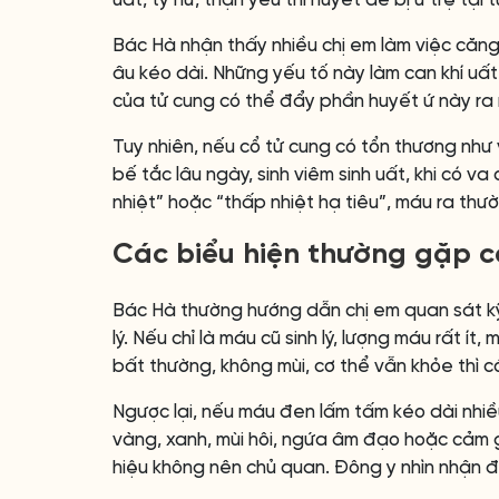
uất, tỳ hư, thận yếu thì huyết dễ bị ứ trệ tại
Bác Hà nhận thấy nhiều chị em làm việc căng 
âu kéo dài. Những yếu tố này làm can khí uấ
của tử cung có thể đẩy phần huyết ứ này ra
Tuy nhiên, nếu cổ tử cung có tổn thương như v
bế tắc lâu ngày, sinh viêm sinh uất, khi có v
nhiệt” hoặc “thấp nhiệt hạ tiêu”, máu ra thư
Các biểu hiện thường gặp c
Bác Hà thường hướng dẫn chị em quan sát kỹ
lý. Nếu chỉ là máu cũ sinh lý, lượng máu rất ít
bất thường, không mùi, cơ thể vẫn khỏe thì 
Ngược lại, nếu máu đen lấm tấm kéo dài nhiều
vàng, xanh, mùi hôi, ngứa âm đạo hoặc cảm 
hiệu không nên chủ quan. Đông y nhìn nhận đó 