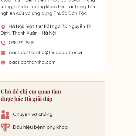
khoa Phụ – Bệnh viện Y học cổ truyền Trung
ương, hiện là Trưởng khoa Phụ tại Trung tâm
nghiên cứu và ứng dụng Thuốc Dân Tộc
Hà Nội: Biệt thự B31 ngõ 70 Nguyễn Thị
Định, Thanh Xuân - Hà Nội
098.991.3935
bacsidothanhha@thuocdantoc.vn
bacsidothanhha.com
Chủ đề chị em quan tâm
được bác Hà giải đáp
Chuyện vợ chồng
Dấu hiệu bệnh phụ khoa