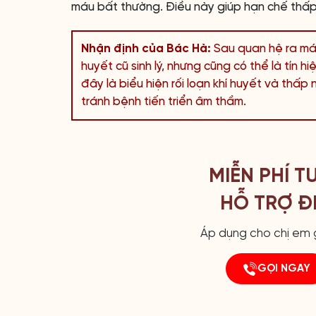
máu bất thường. Điều này giúp hạn chế thấp
Nhận định của Bác Hà:
Sau quan hệ ra máu
huyết cũ sinh lý, nhưng cũng có thể là tín 
đây là biểu hiện rối loạn khí huyết và thấp
tránh bệnh tiến triển âm thầm.
MIỄN PHÍ T
HỖ TRỢ ĐI
Áp dụng cho chị em g
GỌI NGAY