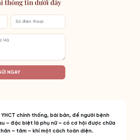
ại thông tin dưới đây
GỬI NGAY
n YHCT chính thống, bài bản, để người bệnh
u – đặc biệt là phụ nữ – có cơ hội được chữa
thân – tâm – khí một cách toàn diện.