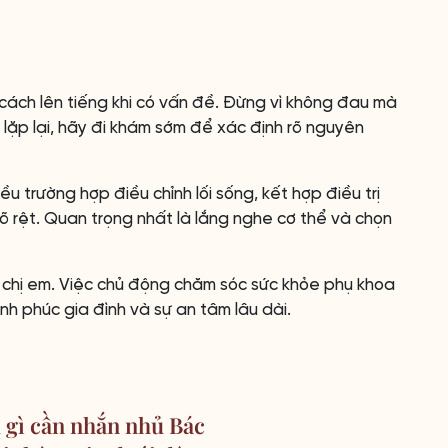
cách lên tiếng khi có vấn đề. Đừng vì không đau mà
lặp lại, hãy đi khám sớm để xác định rõ nguyên
u trường hợp điều chỉnh lối sống, kết hợp điều trị
rõ rệt. Quan trọng nhất là lắng nghe cơ thể và chọn
a chị em. Việc chủ động chăm sóc sức khỏe phụ khoa
h phúc gia đình và sự an tâm lâu dài.
 gì cần nhắn nhủ Bác