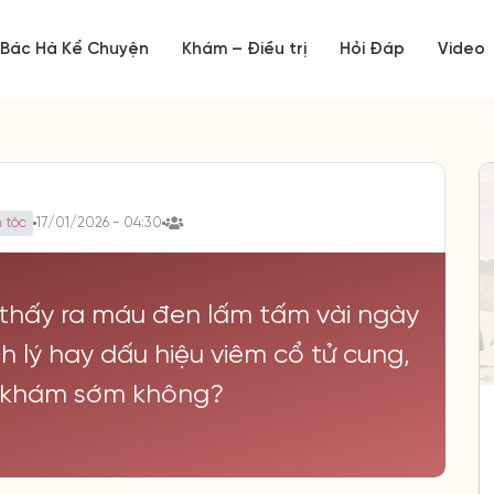
Bác Hà Kể Chuyện
Khám – Điều trị
Hỏi Đáp
Video
 tộc
17/01/2026 - 04:30
 thấy ra máu đen lấm tấm vài ngày
nh lý hay dấu hiệu viêm cổ tử cung,
i khám sớm không?