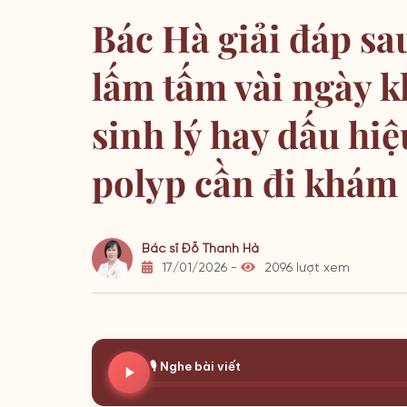
Bác Hà giải đáp sa
lấm tấm vài ngày 
sinh lý hay dấu hiệ
polyp cần đi khám
Bác sĩ Đỗ Thanh Hà
17/01/2026 -
2096 lượt xem
🎙️ Nghe bài viết