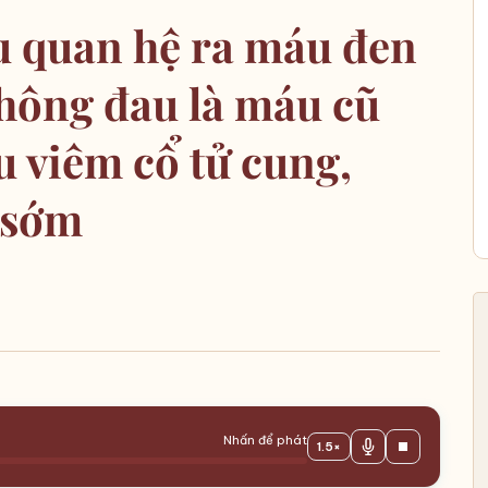
u quan hệ ra máu đen
không đau là máu cũ
u viêm cổ tử cung,
 sớm
Nhấn để phát
1.5×