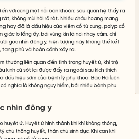
đến với cùng một nỗi băn khoăn: sau quan hệ thấy ra
rát, không mùi hôi rõ rệt. Nhiều cháu hoang mang
ường hay đã là dấu hiệu của viêm cổ tử cung, polyp cổ
giác lo lắng ấy, bởi vùng kín là nơi nhạy cảm, chỉ
ưới góc nhìn đông y, hiện tượng này không thể kết
t, tạng phủ và hoàn cảnh xảy ra.
 thường liên quan đến tình trạng huyết ứ, khí trệ
u kinh cũ sót lại được đẩy ra ngoài sau kích thích
là dấu hiệu sớm của bệnh lý phụ khoa. Bác Hà luôn
có nghĩa là không nguy hiểm, bởi nhiều bệnh phụ
c nhìn đông y
 huyết ứ. Huyết ứ hình thành khi khí không thông,
tỳ chủ thống huyết, thận chủ sinh dục. Khi can khí