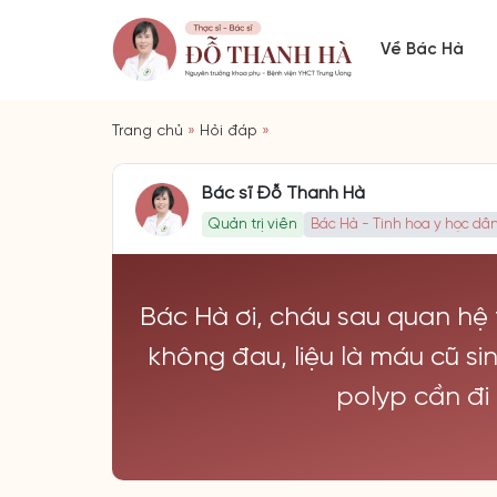
Về Bác Hà
Trang chủ
»
Hỏi đáp
»
Bác sĩ Đỗ Thanh Hà
Quản trị viên
Bác Hà - Tinh hoa y học dân
Bác Hà ơi, cháu sau quan hệ
không đau, liệu là máu cũ si
polyp cần đ