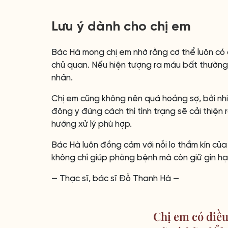
Lưu ý dành cho chị em
Bác Hà mong chị em nhớ rằng cơ thể luôn có 
chủ quan. Nếu hiện tượng ra máu bất thường 
nhân.
Chị em cũng không nên quá hoảng sợ, bởi nhiề
đông y đúng cách thì tình trạng sẽ cải thiện 
hướng xử lý phù hợp.
Bác Hà luôn đồng cảm với nỗi lo thầm kín củ
không chỉ giúp phòng bệnh mà còn giữ gìn hạn
— Thạc sĩ, bác sĩ Đỗ Thanh Hà —
Chị em có điều