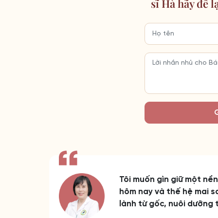
sĩ Hà hãy để l
Tôi muốn gìn giữ một nề
hôm nay và thế hệ mai sa
lành từ gốc, nuôi dưỡng 