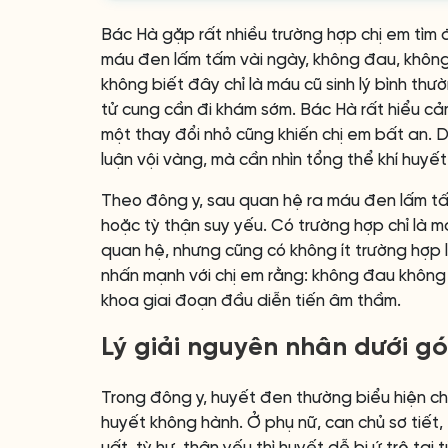
Bác Hà gặp rất nhiều trường hợp chị em tìm 
máu đen lấm tấm vài ngày, không đau, không 
không biết đây chỉ là máu cũ sinh lý bình th
tử cung cần đi khám sớm. Bác Hà rất hiểu cảm 
một thay đổi nhỏ cũng khiến chị em bất an. D
luận vội vàng, mà cần nhìn tổng thể khí huyế
Theo đông y, sau quan hệ ra máu đen lấm tấm
hoặc tỳ thận suy yếu. Có trường hợp chỉ là má
quan hệ, nhưng cũng có không ít trường hợp 
nhấn mạnh với chị em rằng: không đau không 
khoa giai đoạn đầu diễn tiến âm thầm.
Lý giải nguyên nhân dưới gó
Trong đông y, huyết đen thường biểu hiện cho
huyết không hành. Ở phụ nữ, can chủ sơ tiết, 