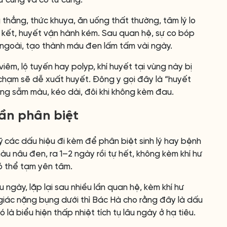
 tử cung và cổ tử cung.
thẳng, thức khuya, ăn uống thất thường, tâm lý lo
t kết, huyết vận hành kém. Sau quan hệ, sự co bóp
 ngoài, tạo thành máu đen lấm tấm vài ngày.
iêm, lộ tuyến hay polyp, khí huyết tại vùng này bị
a chạm sẽ dễ xuất huyết. Đông y gọi đây là “huyết
ờng sẫm màu, kéo dài, đôi khi không kèm đau.
ần phân biệt
 các dấu hiệu đi kèm để phân biệt sinh lý hay bệnh
, màu nâu đen, ra 1–2 ngày rồi tự hết, không kèm khí hư
có thể tạm yên tâm.
 ngày, lặp lại sau nhiều lần quan hệ, kèm khí hư
giác nặng bụng dưới thì Bác Hà cho rằng đây là dấu
là biểu hiện thấp nhiệt tích tụ lâu ngày ở hạ tiêu.