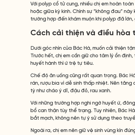
Với polyp cổ tử cung, nhiều chị em hoàn toà
hoặc giữa kỳ kinh. Chính sự “không đau” này
trường hợp đến khám muộn khi polyp đã lớn, g
Cách cải thiện và điều hòa
Dưới góc nhìn của Bác Hà, muốn cải thiện tận
Trước hết, chị em cần giữ cho tâm lý ổn định, 
huyết hành thì ứ trệ tự tiêu.
Chế độ ăn uống cũng rất quan trọng. Bác Hà
rán, rượu bia vì dễ sinh thấp nhiệt. Nên tăn
tỳ như cháo ý dĩ, đậu đỏ, rau xanh.
Với những trường hợp nghi ngờ huyết ứ, đông
bổ can thận tùy thể trạng. Tuy nhiên, Bác H
bắt mạch, không nên tự ý sử dụng theo truy
Ngoài ra, chị em nên giữ vệ sinh vùng kín đún