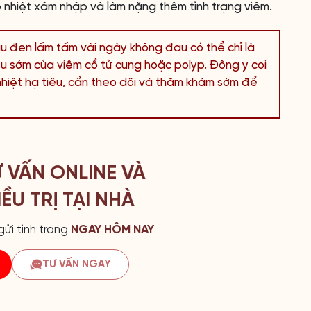
 nhiệt xâm nhập và làm nặng thêm tình trạng viêm.
 đen lấm tấm vài ngày không đau có thể chỉ là
hiệu sớm của viêm cổ tử cung hoặc polyp. Đông y coi
 nhiệt hạ tiêu, cần theo dõi và thăm khám sớm để
Ư VẤN ONLINE VÀ
ỀU TRỊ TẠI NHÀ
ửi tình trang
NGAY HÔM NAY
TƯ VẤN NGAY